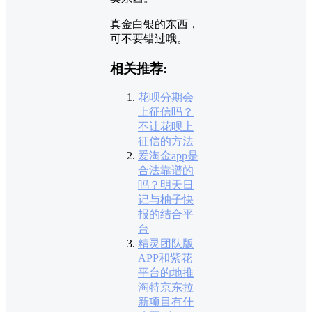
真金白银的东西，
可不要错过哦。
相关推荐:
花呗分期会
上征信吗？
不让花呗上
征信的方法
爱淘金app是
合法靠谱的
吗？明天日
记与柚子快
报的结合平
台
精灵团队版
APP和紫花
平台的地推
淘特京东拉
新项目有什