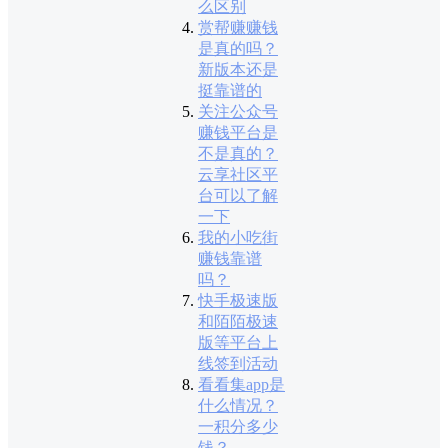
么区别
赏帮赚赚钱
是真的吗？
新版本还是
挺靠谱的
关注公众号
赚钱平台是
不是真的？
云享社区平
台可以了解
一下
我的小吃街
赚钱靠谱
吗？
快手极速版
和陌陌极速
版等平台上
线签到活动
看看集app是
什么情况？
一积分多少
钱？