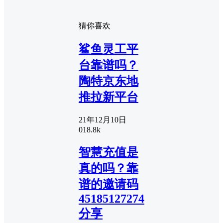
猜你喜欢
鲨鱼灵工平
台靠谱吗？
陶特京东地
推拉新平台
21年12月10日
0
18.8k
智慧充值是
真的吗？靠
谱的邀请码
45185127274
分享