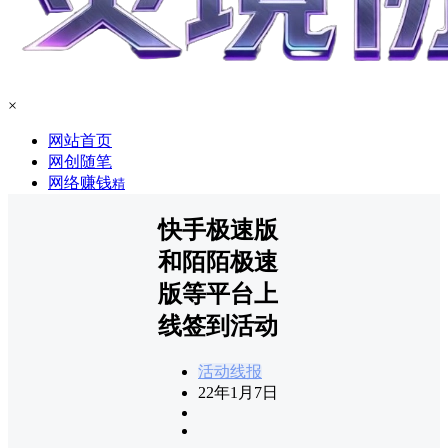
×
网站首页
网创随笔
网络赚钱
精
快手极速版
和陌陌极速
版等平台上
线签到活动
活动线报
22年1月7日