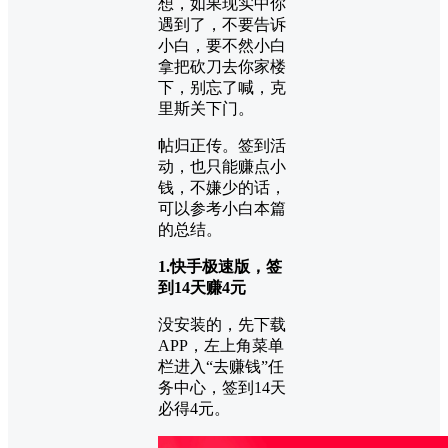
想，如果现实中你
遇到了，不要告诉
小白，要不然小白
拿把砍刀去你家楼
下，别忘了喊，克
里斯关下门。
帖归正传。签到活
动，也只能赚点小
钱，不嫌少的话，
可以参考小白本篇
的总结。
1.快手极速版，签
到14天赚4元
没安装的，先下载
APP，左上角菜单
栏进入“去赚钱”任
务中心，签到14天
必得4元。