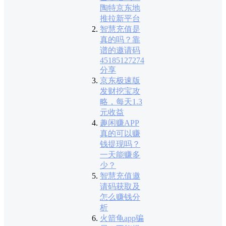
陶特京东地
推拉新平台
智慧充值是
真的吗？靠
谱的邀请码
45185127274
分享
京东极速版
发财挖宝攻
略，每天1.3
元收益
趣闲赚APP
真的可以赚
钱提现吗？
一天能赚多
少？
智慧充值邀
请码获取及
怎么赚钱分
析
火箭龟app骗