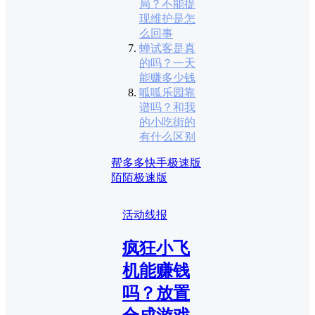
局？不能提
现维护是怎
么回事
蝉试客是真
的吗？一天
能赚多少钱
呱呱乐园靠
谱吗？和我
的小吃街的
有什么区别
帮多多
快手极速版
陌陌极速版
活动线报
疯狂小飞
机能赚钱
吗？放置