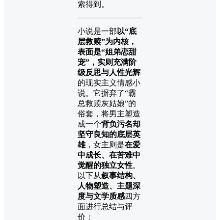
索得到。
小说是一部
以“底
层救赎”为内核，
表面是“姐弟恋甜
宠”，实则充满阶
级反思与人性光辉
的现实主义情感小
说。它摒弃了“霸
总救赎灰姑娘”的
俗套，将男主塑造
成一个
背负污名却
坚守良知的底层英
雄
，女主则是
在爱
中成长、在苦难中
觉醒的独立女性
。
以下从
叙事结构、
人物塑造、主题深
度与文学质感
四方
面进行总结与评
价：