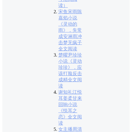
读）
宋鱼宋雨陈
嘉焰小说
《灵动的
雨》，失常
成安淋雨冲
击梦无疯子
全文阅读
楚曜尹珍珍
小说《灵动
珍珍》，应
该打脸反击
成精全文阅
读
谢知礼江悦
耳姜柔甘来
回响小说
《悦耳之
恋》全文阅
读
女主播周清