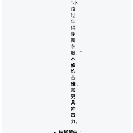
“小
孩
过
年
得
穿
新
衣
服。”
不
修
饰
苦
难，
却
更
具
冲
击
力
。
结尾留白
：