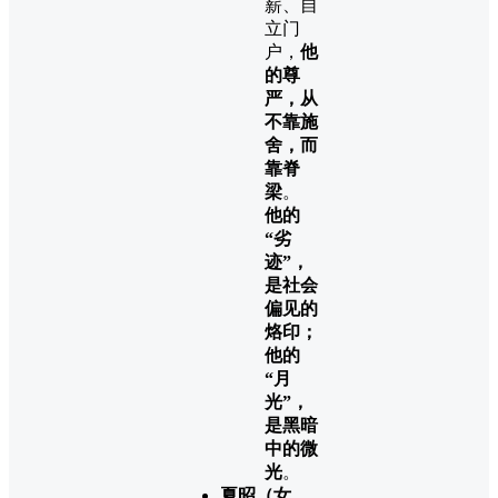
薪、自
立门
户，
他
的尊
严，从
不靠施
舍，而
靠脊
梁
。
他的
“劣
迹”，
是社会
偏见的
烙印；
他的
“月
光”，
是黑暗
中的微
光
。
夏昭（女