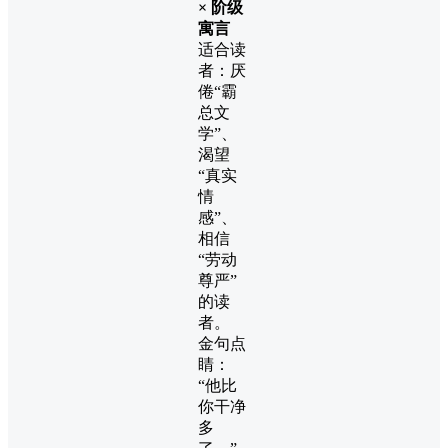
× 阶级
寓言
适合读
者：厌
倦“霸
总文
学”、
渴望
“真实
情
感”、
相信
“劳动
尊严”
的读
者。
金句点
睛：
“他比
你干净
多