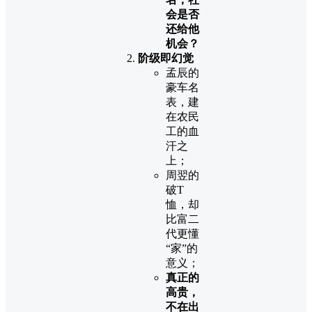
会是否
还给他
机会？
阶级即幻觉
孟辰的
豪车名
表，建
在农民
工的血
汗之
上；
周翌的
破T
恤，却
比富二
代更懂
“家”的
意义；
真正的
高贵，
不在出