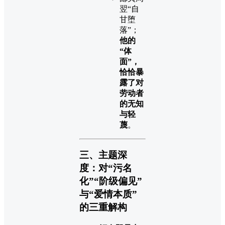
翌“自
甘堕
落”；
他的
“体
面”，
恰恰暴
露了对
劳动者
的无知
与轻
蔑
。
三、主题深
度：对“污名
化”“阶级偏见”
与“爱情本质”
的三重解构