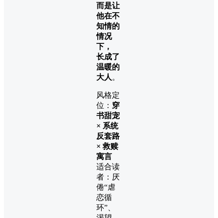
而是让
他在不
知情的
情况
下，
长成了
温暖的
大人
。
风格定
位：
穿
书甜宠
× 系统
反套路
× 救赎
寓言
适合读
者：厌
倦“虐
恋循
环”、
渴望