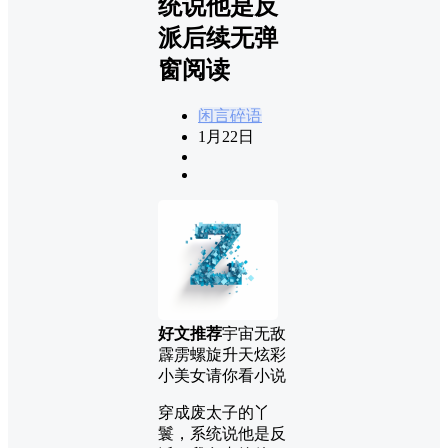
统说他是反
派后续无弹
窗阅读
闲言碎语
1月22日
好文推荐
宇宙无敌
霹雳螺旋升天炫彩
小美女请你看小说
穿成废太子的丫
鬟，系统说他是反