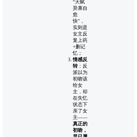
“天赋
异禀自
愈
快”，
实则是
女主反
复上药
+删记
忆；
情感反
转
：反
派以为
初吻该
给女
主，却
在失忆
状态下
亲了女
主——
真正的
初吻，
早已属