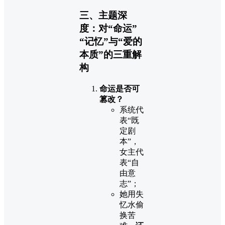
三、主题深
度：对“命运”
“记忆”与“爱的
本质”的三重解
构
命运是否可
篡改？
系统代
表“既
定剧
本”，
女主代
表“自
由意
志”；
她用失
忆水偷
换苦