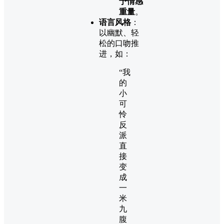
予情感
重量
。
语言风格
：
以幽默、轻
松的口吻推
进，如：
“我
的
小
可
怜
反
派
直
接
变
成
一
米
九
腹