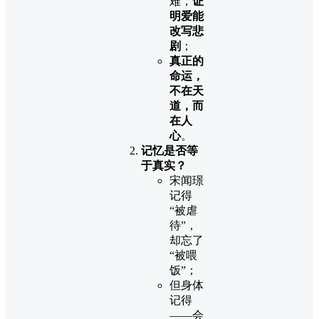
难，
证
明爱能
改写悲
剧
；
真正的
命运，
不在天
道，而
在人
心
。
记忆是否等
于真实？
宋闻璟
记得
“被虐
待”，
却忘了
“被喂
饭”；
但身体
记得
——会