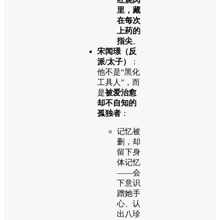
里，藏
在每次
上药的
指尖
。
宋闻璟（反
派/太子）
：
他不是“黑化
工具人”，而
是
被爱治愈
却不自知的
孤独者
：
记忆被
删，却
留下身
体记忆
——会
下意识
蹭她手
心、认
出八珍