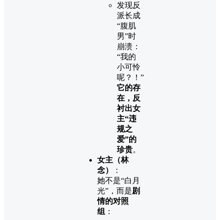
发现反
派长成
“腹肌
男”时
崩溃：
“我的
小可怜
呢？！”
它的存
在，反
衬出女
主“违
规之
爱”的
珍贵
。
女主（林
念）
：
她不是“白月
光”，而是
剧
情的对照
组
：