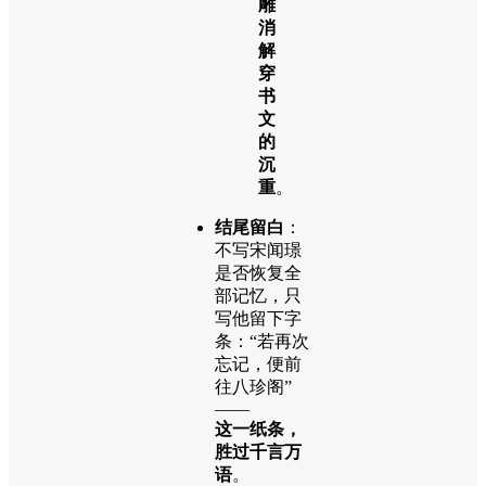
雕
消
解
穿
书
文
的
沉
重
。
结尾留白
：
不写宋闻璟
是否恢复全
部记忆，只
写他留下字
条：“若再次
忘记，便前
往八珍阁”
——
这一纸条，
胜过千言万
语
。