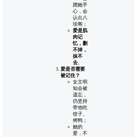
蹭她手
心，会
认出八
珍阁；
爱是肌
肉记
忆，删
不掉，
抹不
去
。
爱是否需要
被记住？
女主明
知会被
遗忘，
仍坚持
带他吃
饺子、
烤鸭；
她的
爱，不