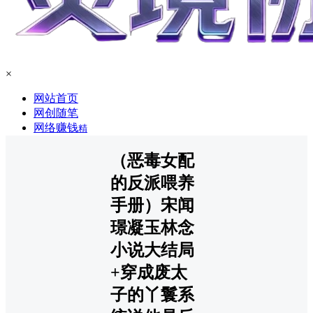
×
网站首页
网创随笔
网络赚钱
精
（恶毒女配
的反派喂养
手册）宋闻
璟凝玉林念
小说大结局
+穿成废太
子的丫鬟系