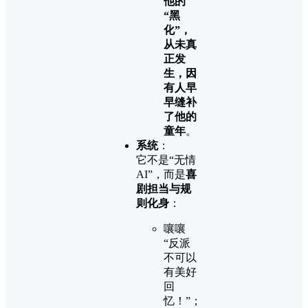
他的
“黑
化”，
从未真
正发
生，因
有人早
早缝补
了他的
童年
。
系统
：
它不是“无情
AI”，而是
喜
剧担当与规
则化身
：
嚷嚷
“反派
不可以
有美好
回
忆！”；