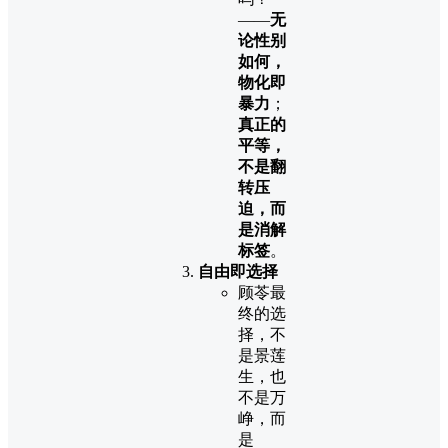
——
无
论性别
如何，
物化即
暴力
；
真正的
平等，
不是翻
转压
迫，而
是消解
标签
。
自由即选择
顾苓最
终的选
择，不
是景莲
生，也
不是万
峥，而
是