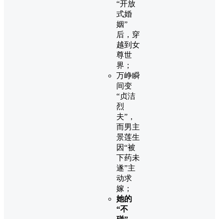
“开放
式婚
姻”
后，穿
越到女
尊世
界；
万峥瞬
间变
“贞洁
烈
夫”，
而男主
景莲生
因“被
下药未
遂”主
动求
嫁；
她的
“不