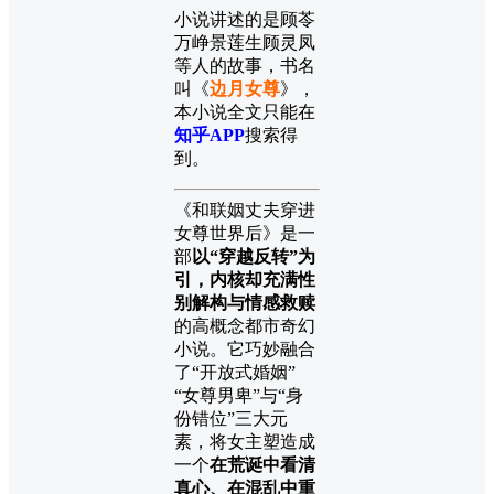
小说讲述的是顾苓
万峥景莲生顾灵凤
等人的故事，书名
叫《
边月女尊
》，
本小说全文只能在
知乎APP
搜索得
到。
《和联姻丈夫穿进
女尊世界后》是一
部
以“穿越反转”为
引，内核却充满性
别解构与情感救赎
的高概念都市奇幻
小说。它巧妙融合
了“开放式婚姻”
“女尊男卑”与“身
份错位”三大元
素，将女主塑造成
一个
在荒诞中看清
真心、在混乱中重