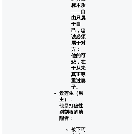
标本质
——
自
由只属
于自
己，忠
诚必须
属于对
方
；
他的可
悲，在
于从未
真正尊
重过妻
子
。
景莲生（男
主）
：
他是
打破性
别刻板的清
醒者
：
被下药