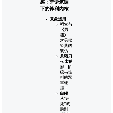
感：荒诞笔调
下的锋利内核
意象运用
：
祠堂与
《男
德》
：
对男权
经典的
戏仿；
杀猪刀
vs 太傅
府
：阶
级与性
别的双
重碰
撞；
白绫
：
从“吊
死”威
胁到