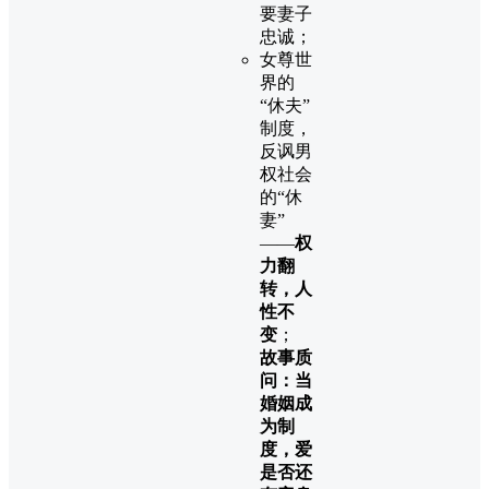
要妻子
忠诚；
女尊世
界的
“休夫”
制度，
反讽男
权社会
的“休
妻”
——
权
力翻
转，人
性不
变
；
故事质
问：当
婚姻成
为制
度，爱
是否还