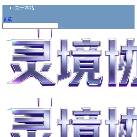
关于本站
文章