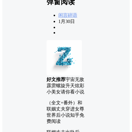
弹窗阅读
闲言碎语
1月30日
好文推荐
宇宙无敌
霹雳螺旋升天炫彩
小美女请你看小说
（全文+番外）和
联姻丈夫穿进女尊
世界后小说知乎免
费阅读