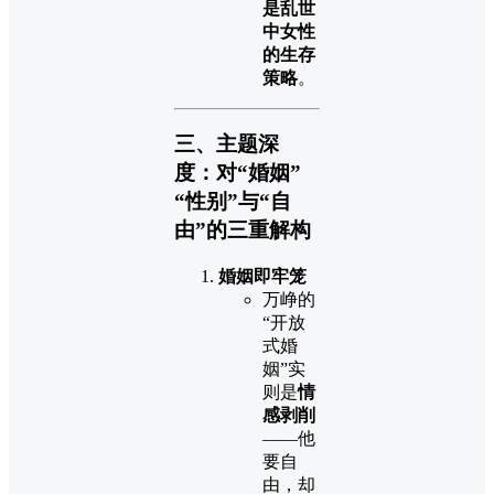
是乱世
中女性
的生存
策略
。
三、主题深
度：对“婚姻”
“性别”与“自
由”的三重解构
婚姻即牢笼
万峥的
“开放
式婚
姻”实
则是
情
感剥削
——他
要自
由，却