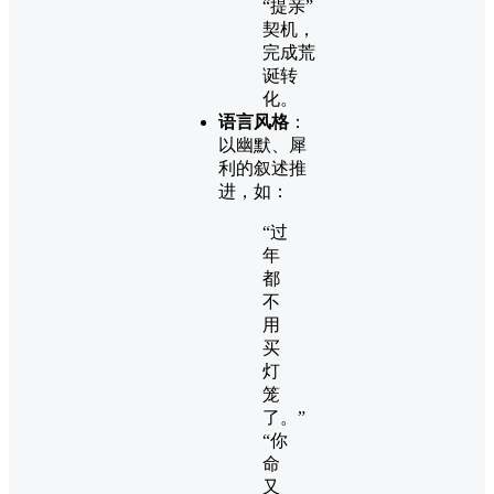
“提亲”
契机，
完成荒
诞转
化。
语言风格
：
以幽默、犀
利的叙述推
进，如：
“过
年
都
不
用
买
灯
笼
了。”
“你
命
又