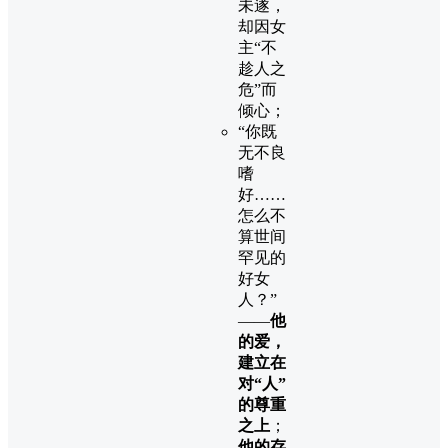
未遂，
却因女
主“不
趁人之
危”而
倾心；
“你既
无不良
嗜
好……
怎么不
算世间
罕见的
好女
人？”
——
他
的爱，
建立在
对“人”
的尊重
之上
；
他的存