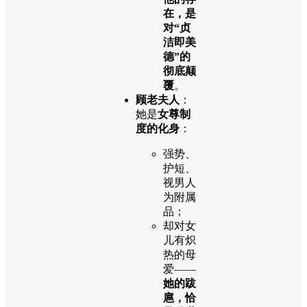
在，是
对“贞
洁即美
德”的
彻底颠
覆
。
顾老夫人
：
她是
女尊制
度的化身
：
强势、
护短、
视男人
为附属
品；
却对女
儿有炽
热的母
爱——
她的跋
扈，恰