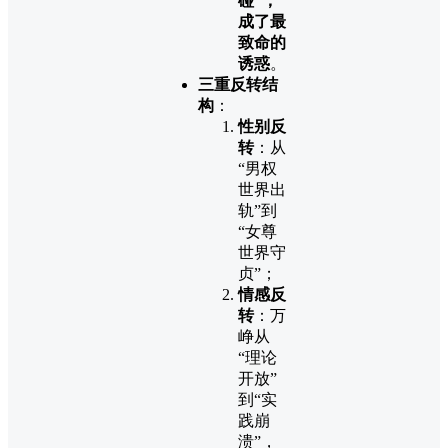
碰”，
成了最
致命的
诱惑
。
三重反转结
构
：
性别反
转
：从
“男权
世界出
轨”到
“女尊
世界守
贞”；
情感反
转
：万
峥从
“理论
开放”
到“实
践崩
溃”，