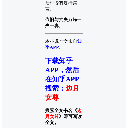
后也没有履行诺
言。
依旧与丈夫万峥一
夫一妻。
本小说全文来自
知
乎APP
。
下载知乎
APP，然后
在知乎APP
搜索
：
边月
女尊
搜索全文书名《
边
月女尊
》即可阅读
全文。