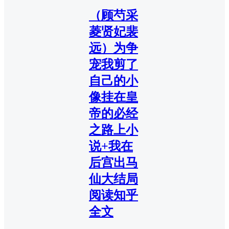
（顾芍采
菱贤妃裴
远）为争
宠我剪了
自己的小
像挂在皇
帝的必经
之路上小
说+我在
后宫出马
仙大结局
阅读知乎
全文