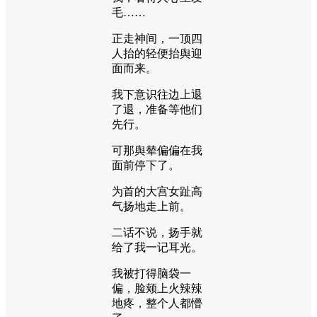
毛……
正走神间，一顶四
人抬的轻便抬舆迎
面而来。
我下意识往边上退
了退，准备等他们
先行。
可那舆辇偏偏在我
面前停下了。
为首的大宫女趾高
气扬地走上前。
二话不说，扬手就
给了我一记耳光。
我被打得脑袋一
偏，脸颊上火辣辣
地疼，整个人都懵