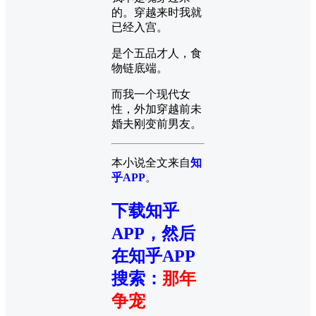
的。穿越来时我就
已经入宫。
是个五品才人，食
物链底端。
而我一个现代女
性，外加穿越前未
婚夫刚变前男友。
本小说全文来自
知
乎APP
。
下载知乎
APP，然后
在知乎APP
搜索
：
那年
争宠