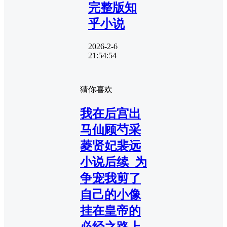
完整版知
乎小说
2026-2-6
21:54:54
猜你喜欢
我在后宫出
马仙顾芍采
菱贤妃裴远
小说后续_为
争宠我剪了
自己的小像
挂在皇帝的
必经之路上