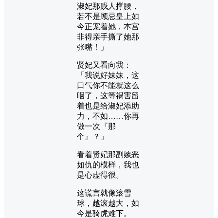
淑妃那贱人撑腰，
若不是顾忌皇上如
今正宠着她，本宫
非得亲手撕了她那
张嘴！」
贤妃又看向我：
「我说好妹妹，这
口气你不能就这么
咽了，这等祸害留
着也是给淑妃添助
力，不如……你再
做一次『那
个』？」
看着贤妃那副嫉恶
如仇的模样，我也
是心虚得很。
这谎言就像滚雪
球，越滚越大，如
今是骑虎难下。