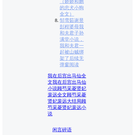
（娇娇和她
的忠犬小狗
全文）
邹雪茹谢昱
彭程婆母我
和夫君子孙
满堂小说，
我和夫君一
起被山贼绑
架了后续无
弹窗阅读
我在后宫出马仙全
文
我在后宫出马仙
小说
顾芍采菱贤妃
裴远全文
顾芍采菱
贤妃裴远大结局
顾
芍采菱贤妃裴远小
说
闲言碎语