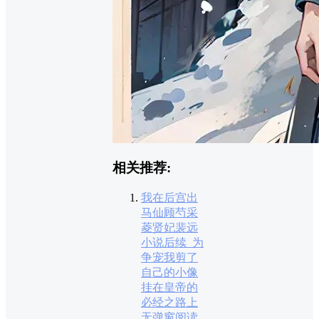
相关推荐:
我在后宫出
马仙顾芍采
菱贤妃裴远
小说后续_为
争宠我剪了
自己的小像
挂在皇帝的
必经之路上
无弹窗阅读