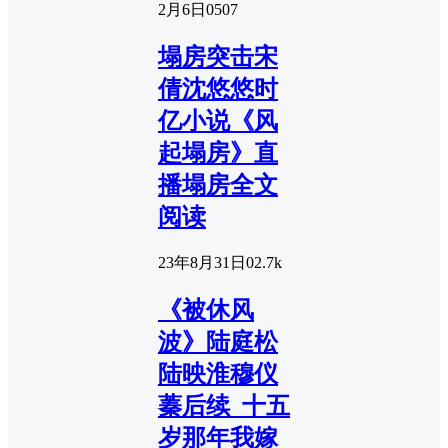
2月6日
0
507
塌房突击宋
倩沈悠悠时
亿小说《风
起塌房》直
播塌房全文
阅读
23年8月31日
0
2.7k
《被休风
波》陆庭松
陆映淮穆仪
蓁后续_十五
岁那年我嫁