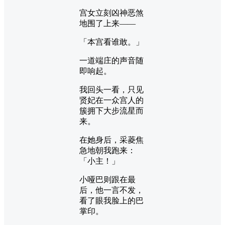
宫女立刻凶神恶煞
地围了上来——
「本宫看谁敢。」
一道端庄的声音随
即响起。
我回头一看，只见
贤妃在一众宫人的
簇拥下大步流星而
来。
在她身后，采菱焦
急地朝我跑来：
「小主！」
小哑巴则跟在最
后，他一言不发，
看了眼我脸上的巴
掌印。