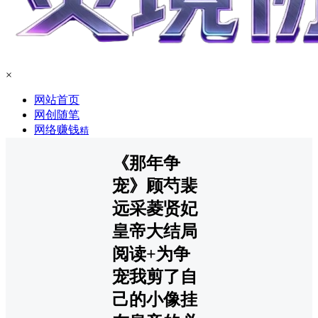
×
网站首页
网创随笔
网络赚钱
精
《那年争
宠》顾芍裴
远采菱贤妃
皇帝大结局
阅读+为争
宠我剪了自
己的小像挂