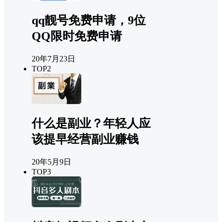
qq靓号免费申请，9位
QQ限时免费申请
20年7月23日
TOP2
什么是副业？年轻人应
该提早经营副业赚钱
20年5月9日
TOP3