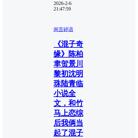
2026-2-6
21:47:59
闲言碎语
《混子奇
缘》陈柏
聿贺景川
黎初沈明
珠陆青临
小说全
文，和竹
马上恋综
后我俩当
起了混子