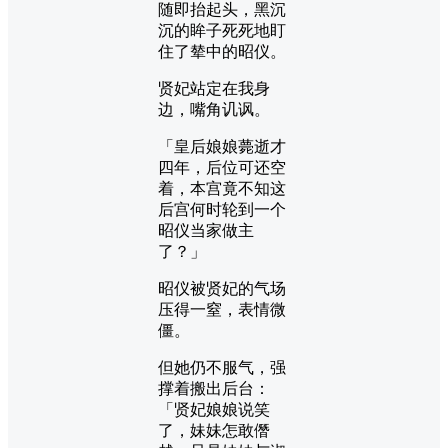
随即抬起头，黑沉
沉的眸子死死地盯
住了辇中的昭仪。
贤妃站定在我身
边，嘴角讥讽。
「皇后娘娘薨逝才
四年，后位可还空
着，本宫竟不知这
后宫何时轮到一个
昭仪当家做主
了？」
昭仪被贤妃的气场
压得一窒，表情微
僵。
但她仍不服气，强
撑着搬出后台：
「贤妃娘娘说笑
了，妹妹怎敢僭