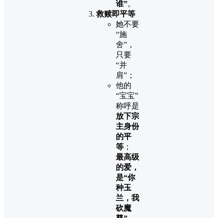
谁”
。
救赎即平等
她不要
“施
舍”，
只要
“并
肩”；
他的
“宝宝”
称呼是
放下宗
主身份
的平
等
；
最高级
的爱，
是“你
种玉
兰，我
砍魔