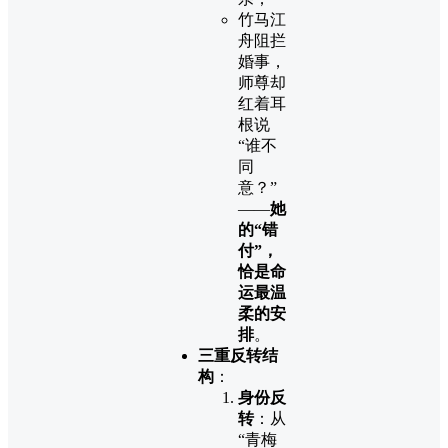
竹马江
舟阻拦
婚事，
师尊却
红着耳
根说
“谁不
同
意？”
——
她
的“错
付”，
恰是命
运最温
柔的安
排
。
三重反转结
构
：
身份反
转
：从
“青梅