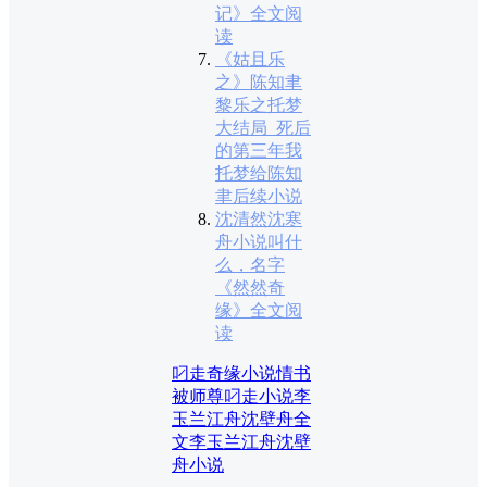
记》全文阅
读
《姑且乐
之》陈知聿
黎乐之托梦
大结局_死后
的第三年我
托梦给陈知
聿后续小说
沈清然沈寒
舟小说叫什
么，名字
《然然奇
缘》全文阅
读
叼走奇缘小说
情书
被师尊叼走小说
李
玉兰江舟沈壁舟全
文
李玉兰江舟沈壁
舟小说