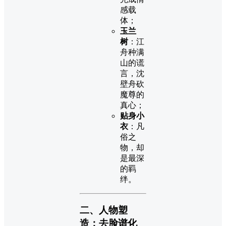
感载
体；
玉兰
树
：江
舟种满
山的谎
言，沈
壁舟砍
魔尊的
真心；
贴身小
衣
：凡
俗之
物，却
是最深
的羁
绊。
二、人物塑
造：去脸谱化