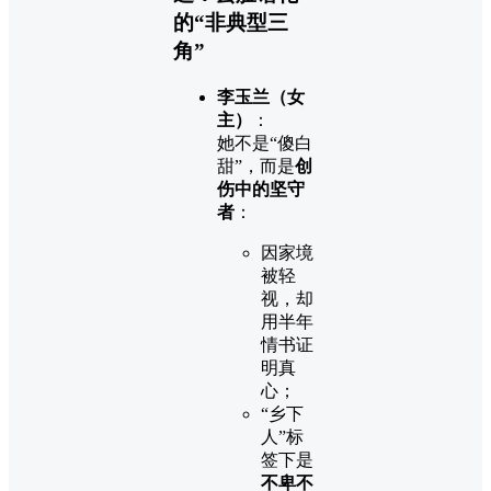
的“非典型三
角”
李玉兰（女
主）
：
她不是“傻白
甜”，而是
创
伤中的坚守
者
：
因家境
被轻
视，却
用半年
情书证
明真
心；
“乡下
人”标
签下是
不卑不