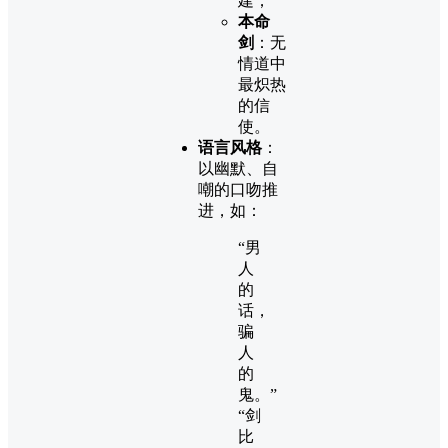
建；
本命
剑
：无
情道中
最炽热
的信
使。
语言风格
：
以幽默、自
嘲的口吻推
进，如：
“男
人
的
话，
骗
人
的
鬼。”
“剑
比