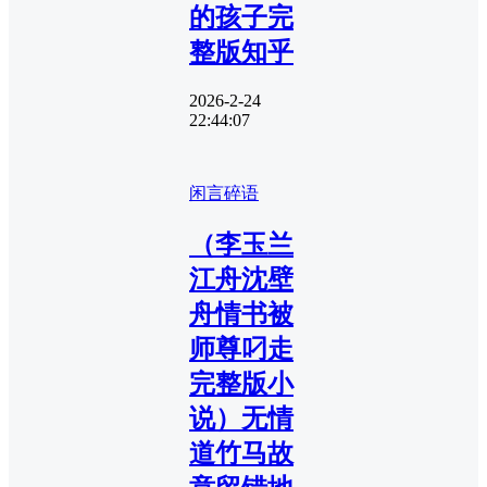
的孩子完
整版知乎
2026-2-24
22:44:07
闲言碎语
（李玉兰
江舟沈壁
舟情书被
师尊叼走
完整版小
说）无情
道竹马故