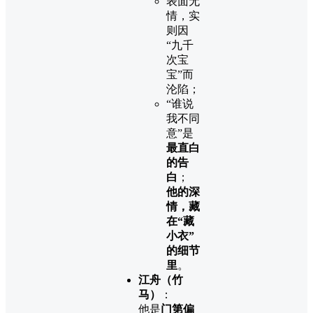
表面无
情，实
则因
“九千
次宝
宝”而
沦陷；
“谁说
我不同
意”是
最直白
的告
白
；
他的深
情，藏
在“藏
小衣”
的细节
里
。
江舟（竹
马）
：
他是
门第偏