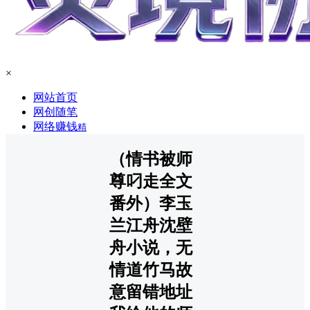
×
网站首页
网创随笔
网络赚钱
精
（情书被师
尊叼走全文
番外）李玉
兰江舟沈壁
舟小说，无
情道竹马故
意留错地址