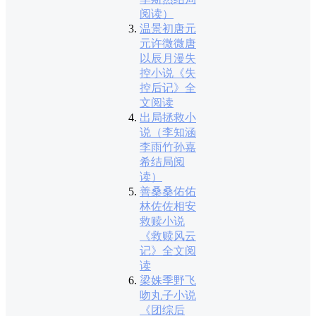
阅读）
温景初唐元
元许微微唐
以辰月漫失
控小说《失
控后记》全
文阅读
出局拯救小
说（李知涵
李雨竹孙嘉
希结局阅
读）
善桑桑佑佑
林佐佐相安
救赎小说
《救赎风云
记》全文阅
读
梁姝季野飞
吻丸子小说
《团综后