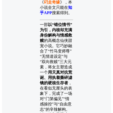
《
叼走奇缘
》，本
小说全文只能在
知
乎APP
搜索得到。
一部
以“错位情书”
为引，内核却充满
身份解构与情感救
赎
的高概念仙侠甜
宠小说。它巧妙融
合了“竹马变师尊”
“无情道设定”与
“双向救赎”三大元
素，将女主塑造成
一个
用天真对抗荒
诞、用执着撕碎滤
镜的硬核生存者
，
在看似无厘头的表
象下，完成了一场
对“门第偏见”“情
感操控”与“自由意
志”的辛辣解构。