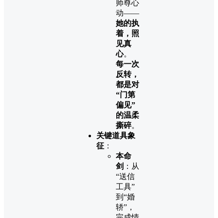
师尊心
动——
她的执
着，照
见真
心
。
每一次
反转，
都是对
“门第
偏见”
的温柔
撕碎
。
关键道具象
征
：
本命
剑
：从
“送信
工具”
到“婚
轿”，
完成情