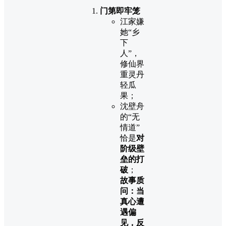
门第即牢笼
江家嫌
她“乡
下
人”，
修仙界
重灵丹
轻瓜
果；
沈壁舟
的“无
情道”
恰是
对
阶级壁
垒的打
破
；
故事质
问：当
真心遭
遇偏
见，反