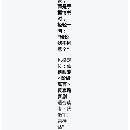
爱，
而是手
握情书
时，
轻轻一
句：
“谁说
我不同
意？”
风格定
位：
仙
侠甜宠
× 阶级
寓言 ×
反套路
喜剧
适合读
者：厌
倦“门
第神
话”、