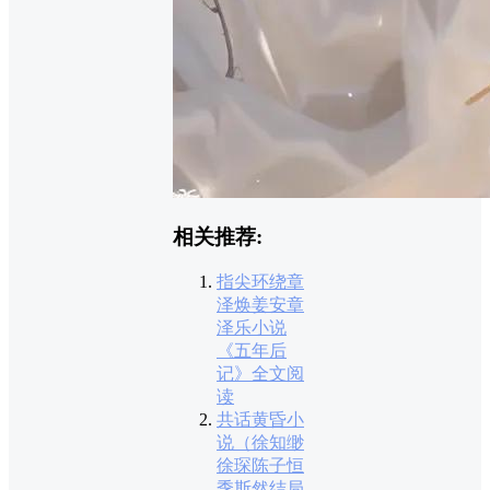
相关推荐:
指尖环绕章
泽焕姜安章
泽乐小说
《五年后
记》全文阅
读
共话黄昏小
说（徐知缈
徐琛陈子恒
季斯然结局