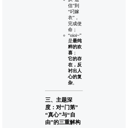
信”到
“叼嫁
衣”，
完成使
命；
“oioi~”
是
最纯
粹的欢
喜
；
它的存
在，反
衬出人
心的复
杂
。
三、主题深
度：对“门第”
“真心”与“自
由”的三重解构