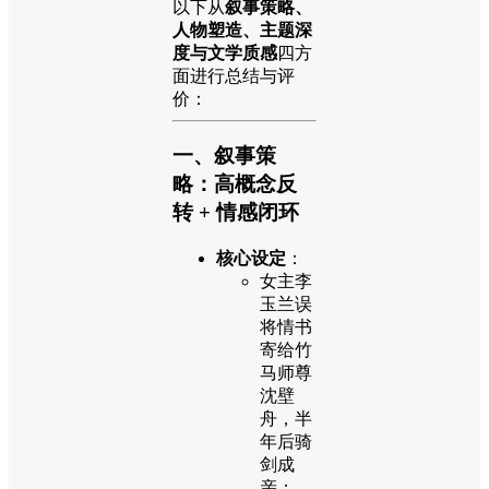
以下从
叙事策略、
人物塑造、主题深
度与文学质感
四方
面进行总结与评
价：
一、叙事策
略：高概念反
转 + 情感闭环
核心设定
：
女主李
玉兰误
将情书
寄给竹
马师尊
沈壁
舟，半
年后骑
剑成
亲；