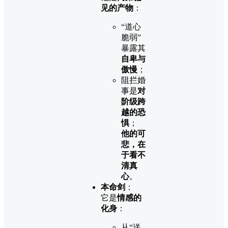
见的产物
：
“道心
脆弱”
暴露其
自卑与
傲慢
；
阻拦婚
事是
对
阶级跨
越的恐
惧
；
他的可
悲，在
于看不
清真
心
。
本命剑
：
它是
情感的
化身
：
从“送