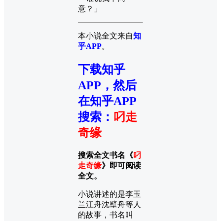
意？」
本小说全文来自
知
乎APP
。
下载知乎
APP，然后
在知乎APP
搜索
：
叼走
奇缘
搜索全文书名《
叼
走奇缘
》即可阅读
全文。
小说讲述的是李玉
兰江舟沈壁舟等人
的故事，书名叫