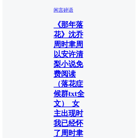
闲言碎语
《那年落
花》沈乔
周时聿周
以安许清
梨小说免
费阅读
（落花症
候群txt全
文）_女
主出现时
我已经怀
了周时聿