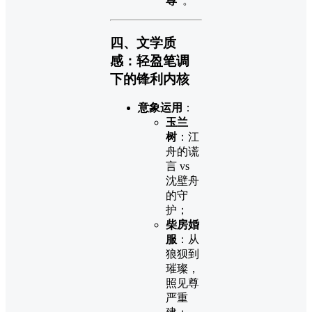
尊”
。
四、文学质
感：轻盈笔调
下的锋利内核
意象运用
：
玉兰
树
：江
舟的谎
言 vs
沈壁舟
的守
护；
柴房婚
服
：从
狼狈到
璀璨，
照见尊
严重