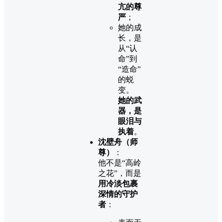
亢的尊
严
；
她的成
长，是
从“认
命”到
“造命”
的蜕
变。
她的武
器，是
眼泪与
执着
。
沈壁舟（师
尊）
：
他不是“高岭
之花”，而是
用冷淡包裹
深情的守护
者
：