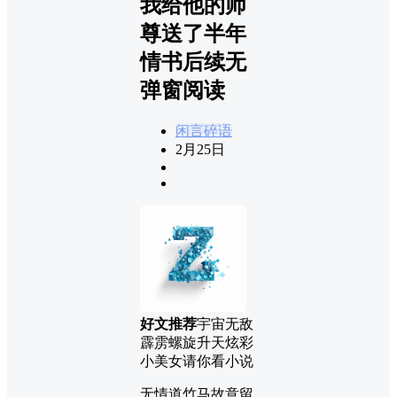
我给他的师
尊送了半年
情书后续无
弹窗阅读
闲言碎语
2月25日
好文推荐
宇宙无敌
霹雳螺旋升天炫彩
小美女请你看小说
无情道竹马故意留