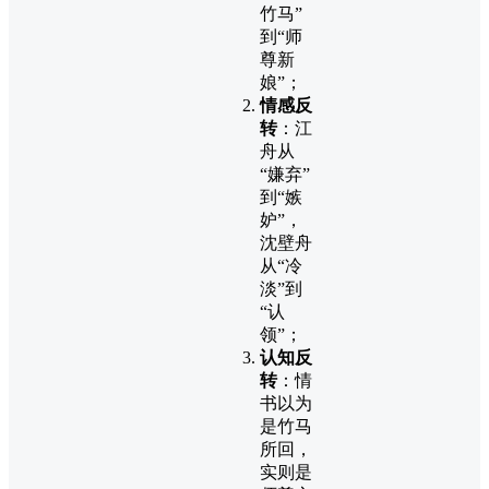
竹马”
到“师
尊新
娘”；
情感反
转
：江
舟从
“嫌弃”
到“嫉
妒”，
沈壁舟
从“冷
淡”到
“认
领”；
认知反
转
：情
书以为
是竹马
所回，
实则是