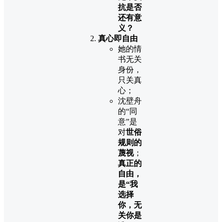
抗是否
还有意
义？
真心即自由
她的情
书无关
身份，
只关真
心；
沈壁舟
的“同
意”是
对
世俗
规则的
蔑视
；
真正的
自由，
是“我
选择
你，无
关你是