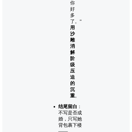
你
好
多
了。”
用
沙
雕
消
解
阶
级
压
迫
的
沉
重
。
结尾留白
：
不写是否成
婚，只写她
背包裹下楼
——