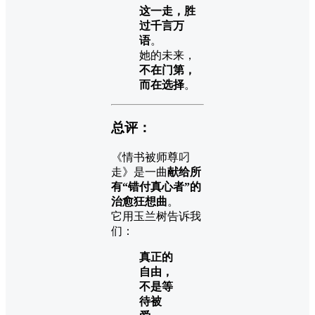
这一走，胜
过千言万
语
。
她的未来，
不在门第，
而在选择
。
总评：
《情书被师尊叼
走》是一曲
献给所
有“错付真心者”的
治愈狂想曲
。
它用玉兰树告诉我
们：
真正的
自由，
不是等
待被