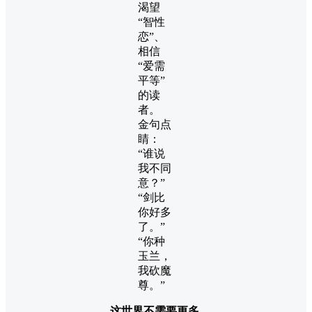
渴望
“智性
恋”、
相信
“爱需
平等”
的读
者。
金句点
睛：
“谁说
我不同
意？”
“剑比
你好多
了。”
“你种
玉兰，
我砍魔
尊。”
这世界不需要更多