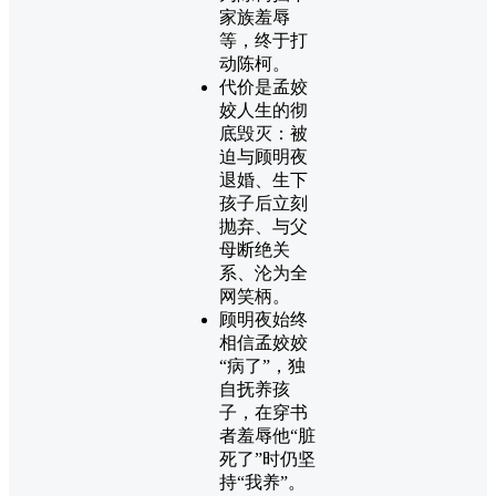
家族羞辱
等，终于打
动陈柯。
代价是孟姣
姣人生的彻
底毁灭：被
迫与顾明夜
退婚、生下
孩子后立刻
抛弃、与父
母断绝关
系、沦为全
网笑柄。
顾明夜始终
相信孟姣姣
“病了”，独
自抚养孩
子，在穿书
者羞辱他“脏
死了”时仍坚
持“我养”。