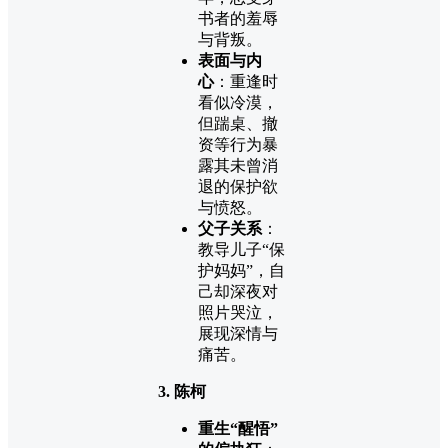
书者的羞辱
与背叛。
表面与内
心
：重逢时
看似冷漠，
但踹桌、撤
资等行为暴
露其未曾消
退的保护欲
与愤怒。
父子关系
：
教导儿子“保
护妈妈”，自
己却深夜对
照片哭泣，
展现深情与
痛苦。
3. 陈柯
重生“醒悟”