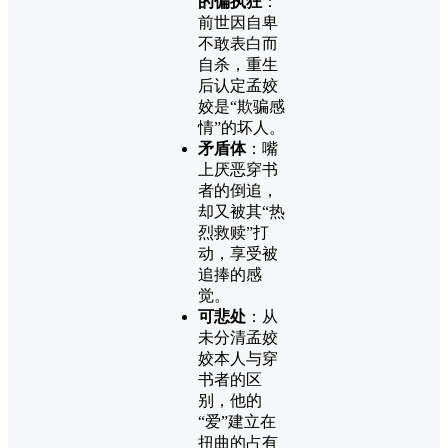
的偏执狂
：
前世因自卑
不敢表白而
自杀，重生
后认定孟姣
姣是“欺骗感
情”的坏人。
矛盾体
：嘴
上厌恶穿书
者的倒追，
却又被其“热
烈救赎”打
动，享受被
追捧的感
觉。
可悲处
：从
未分清孟姣
姣本人与穿
书者的区
别，他的
“爱”建立在
扭曲的占有