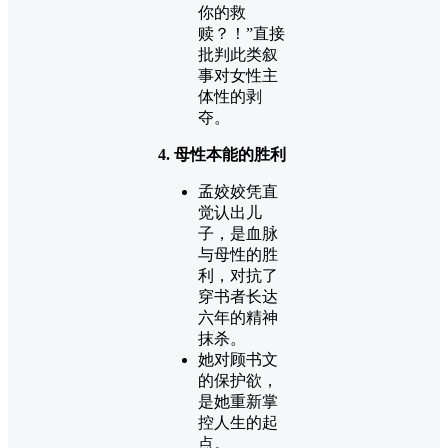
你的救
赎？！”直接
批判此类叙
事对女性主
体性的剥
夺。
4. 母性本能的胜利
孟姣姣凭直
觉认出儿
子，是血脉
与母性的胜
利，对抗了
穿书者长达
六年的精神
抹杀。
她对顾书文
的保护欲，
是她重新掌
控人生的起
点。