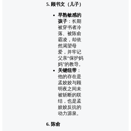
5. 顾书文（儿子）
早熟敏感的
孩子
：长期
被穿书者冷
落、被陈俞
霸凌，却依
然渴望母
爱，并牢记
父亲“保护妈
妈”的教导。
关键纽带
：
他的存在是
孟姣姣与顾
明夜之间未
被斩断的联
结，也是孟
姣姣反抗的
动力源泉。
6. 陈俞