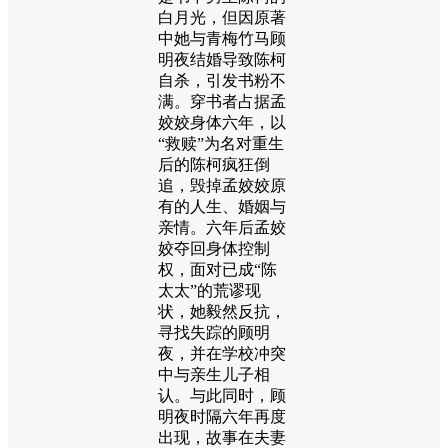
白月光，但因原著
中她与青梅竹马顾
明夜结婚导致陈柯
自杀，引发书粉不
满。穿书者占据孟
姣姣身体六年，以
“救赎”为名对重生
后的陈柯疯狂倒
追，毁掉孟姣姣原
有的人生、婚姻与
亲情。六年后孟姣
姣夺回身体控制
权，面对已成“陈
太太”的荒谬现
状，她毅然反抗，
寻找失踪的顾明
夜，并在学校冲突
中与亲生儿子相
认。与此同时，顾
明夜时隔六年再度
出现，故事在夫妻