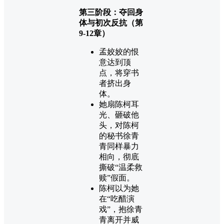
第三阶段：夺回身
体与初次反抗（第
9-12章）
孟姣姣的恨
意达到顶
点，将穿书
者挤出身
体。
她扇陈柯耳
光、砸破他
头，对陈柯
的秘书徐青
青同样暴力
相向，彻底
撕破“温柔救
赎”假面。
陈柯以为她
在“吃醋演
戏”，抱徐青
青离开并威