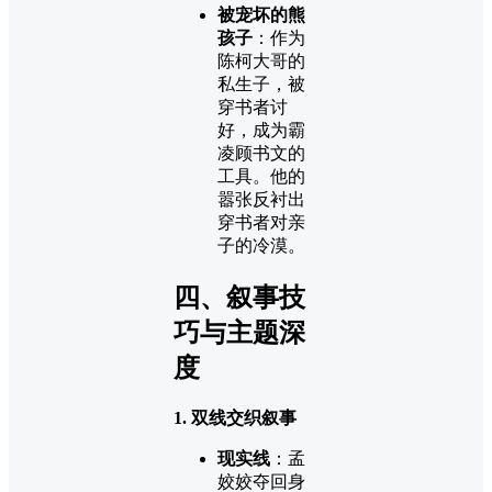
被宠坏的熊
孩子
：作为
陈柯大哥的
私生子，被
穿书者讨
好，成为霸
凌顾书文的
工具。他的
嚣张反衬出
穿书者对亲
子的冷漠。
四、叙事技
巧与主题深
度
1. 双线交织叙事
现实线
：孟
姣姣夺回身