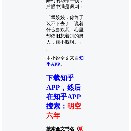
陈柯的动作一顿，
后眼中满是讽刺：
「孟姣姣，你终于
装不下去了，说着
什么喜欢我，心里
却依旧想着别的男
人，贱不贱啊。」
本小说全文来自
知
乎APP
。
下载知乎
APP，然后
在知乎APP
搜索
：
明空
六年
搜索全文书名《
明