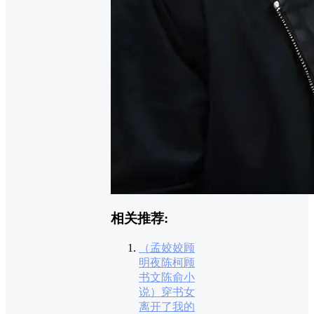
相关推荐:
（孟姣姣顾
明夜陈柯顾
书文陈俞小
说）穿书女
离开了我的