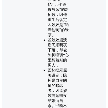
忆”，用“欲
擒故纵”的新
招数，因他
重生后认定
孟姣姣是“钓
着他玩”的绿
茶。
孟姣姣崩溃
质问顾明夜
下落，却被
陈柯嘲讽“心
里想着别的
男人”。
回忆揭示原
著设定：陈
柯是自卑阴
郁的暗恋
者，因孟姣
姣与顾明夜
结婚而自
杀。书粉不