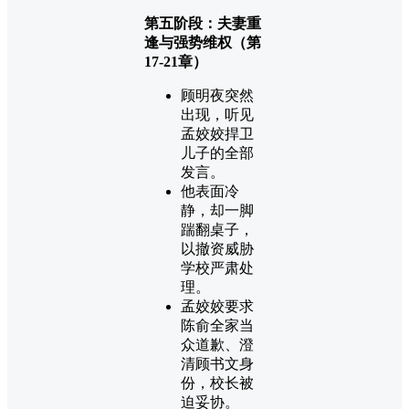
第五阶段：夫妻重
逢与强势维权（第
17-21章）
顾明夜突然
出现，听见
孟姣姣捍卫
儿子的全部
发言。
他表面冷
静，却一脚
踹翻桌子，
以撤资威胁
学校严肃处
理。
孟姣姣要求
陈俞全家当
众道歉、澄
清顾书文身
份，校长被
迫妥协。