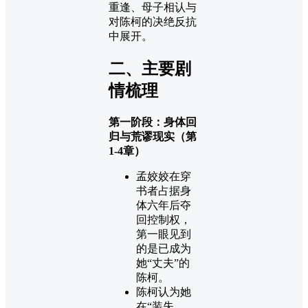
重逢、母子相认与
对陈柯的决绝反抗
中展开。
二、主要剧
情梳理
第一阶段：身体回
归与荒谬现实（第
1-4章）
孟姣姣在穿
书者占据身
体六年后夺
回控制权，
第一眼见到
的是已成为
她“丈夫”的
陈柯。
陈柯认为她
在“装失