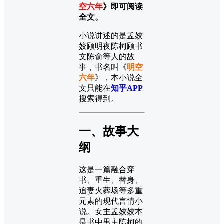
空六年
》即可阅读
全文。
小说讲述的是孟姣
姣顾明夜陈柯顾书
文陈俞等人的故
事，书名叫《
明空
六年
》，本小说全
文只能在
知乎APP
搜索得到。
一、故事大
纲
这是一篇融合穿
书、重生、替身、
追妻火葬场等多重
元素的现代言情小
说。女主孟姣姣本
是书中男主陈柯的