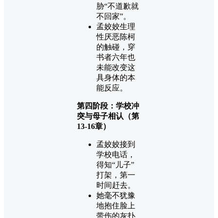
胁“不道歉就
不回家”。
孟姣姣生理
性厌恶陈柯
的触碰，穿
书者六年也
未能改变这
具身体的本
能反应。
第四阶段：学校冲
突与母子相认（第
13-16章）
孟姣姣接到
学校电话，
得知“儿子”
打架，第一
时间赶去。
她毫不犹豫
地抱住脸上
带伤的灰扑