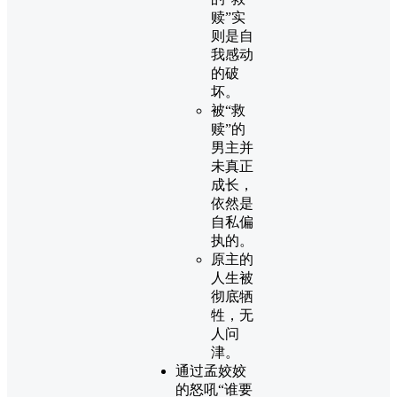
赎”实
则是自
我感动
的破
坏。
被“救
赎”的
男主并
未真正
成长，
依然是
自私偏
执的。
原主的
人生被
彻底牺
牲，无
人问
津。
通过孟姣姣
的怒吼“谁要