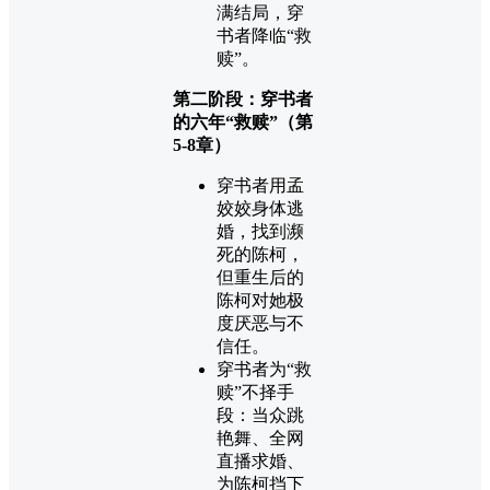
满结局，穿
书者降临“救
赎”。
第二阶段：穿书者
的六年“救赎”（第
5-8章）
穿书者用孟
姣姣身体逃
婚，找到濒
死的陈柯，
但重生后的
陈柯对她极
度厌恶与不
信任。
穿书者为“救
赎”不择手
段：当众跳
艳舞、全网
直播求婚、
为陈柯挡下