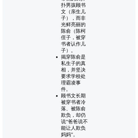
扑男孩顾书
文（亲生儿
子），而非
光鲜亮丽的
陈俞（陈柯
侄子，被穿
书者认作儿
子）。
揭穿陈俞是
私生子的真
相，并坚决
要求学校处
理霸凌事
件。
顾书文长期
被穿书者冷
落、被陈俞
欺负，却仍
说“爸爸说不
能让人欺负
妈妈”。