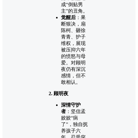
成“倒贴男
主”的丑角。
觉醒后
：果
断狠决，扇
陈柯、砸徐
青青、护子
维权，展现
被压抑六年
的愤怒与母
爱。对顾明
夜仍有深沉
感情，但不
敢相认。
2. 顾明夜
深情守护
者
：坚信孟
姣姣“病
了”，独自抚
养孩子六
年，忍受穿