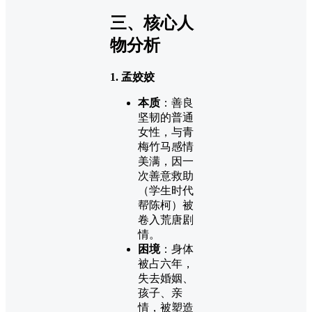
三、核心人
物分析
1. 孟姣姣
本质
：善良
坚韧的普通
女性，与青
梅竹马感情
美满，因一
次善意救助
（学生时代
帮陈柯）被
卷入荒唐剧
情。
困境
：身体
被占六年，
失去婚姻、
孩子、亲
情，被塑造