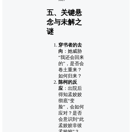
五、关键悬
念与未解之
谜
穿书者的去
向
：她威胁
“我还会回来
的”，是否会
卷土重来？
如何归来？
陈柯的反
应
：出院后
得知孟姣姣
彻底“变
脸”，会如何
应对？是否
会意识到“此
孟姣姣非彼
孟姣姣”？