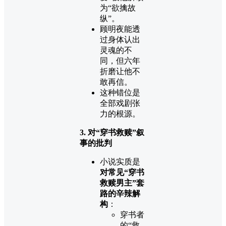
为“欲擒故
纵”。
顾明夜能透
过身体认出
灵魂的不
同，但六年
折磨让他不
敢再信。
这种错位是
全部戏剧张
力的根源。
3. 对“穿书救赎”叙
事的批判
小说实质是
对常见“穿书
救赎男主”套
路的辛辣解
构
：
穿书者
的“救