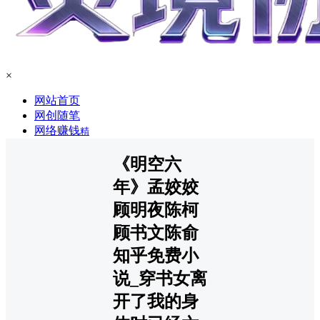
×
网站首页
网创随笔
网络赚钱
精
《明空六
年》孟姣姣
顾明夜陈柯
顾书文陈俞
知乎免费小
说_穿书女离
开了我的身