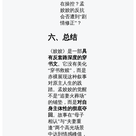
在操控？孟
姣姣的反抗
会否遭到“剧
情修正”？
六、总结
《姣姣》是一部
具
有反套路深度的穿
书文
。它没有美化
“穿书救赎”，而是
赤裸展现这种叙事
对原主人生的践
踏。孟姣姣的觉醒
不是“追妻火葬场”
的铺垫，而是
对自
身主体性的彻底夺
回
。故事在“母子
相认”与“夫妻重
逢”两个高光场景
中达到情感峰值，