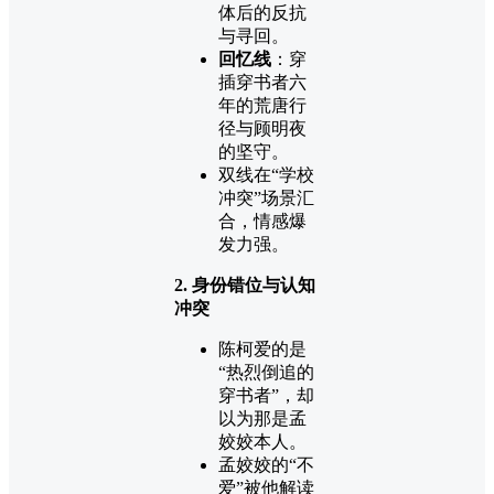
体后的反抗
与寻回。
回忆线
：穿
插穿书者六
年的荒唐行
径与顾明夜
的坚守。
双线在“学校
冲突”场景汇
合，情感爆
发力强。
2. 身份错位与认知
冲突
陈柯爱的是
“热烈倒追的
穿书者”，却
以为那是孟
姣姣本人。
孟姣姣的“不
爱”被他解读