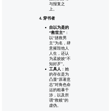
与报复之
上。
4. 穿书者
自以为是的
“救世主”
：
以“拯救男
主”为名，肆
意摧毁他人
人生，还认
为孟姣姣“不
知好歹”。
工具人
：她
的存在是为
凸显“原著意
志”对角色命
运的粗暴干
涉，以及所
谓“救赎”的
虚伪。