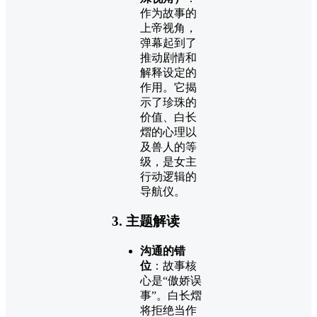
作为故事的
上帝视角，
弹幕起到了
推动剧情和
解释设定的
作用。它揭
示了珍珠的
价值、白长
熠的心理以
及兽人的等
级，是女主
行动逻辑的
导航仪。
3. 主题解读
沟通的错
位
：故事核
心是“傲娇误
事”。白长熠
将拒绝当作