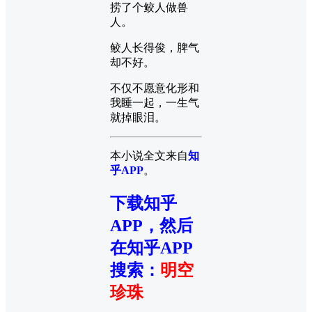
捞了个鲛人做兽
人。
鲛人长得俊，脾气
却不好。
不仅不愿意化形和
我睡一起，一生气
就掉眼泪。
本小说全文来自
知
乎APP
。
下载知乎
APP，然后
在知乎APP
搜索
：
明空
珍珠