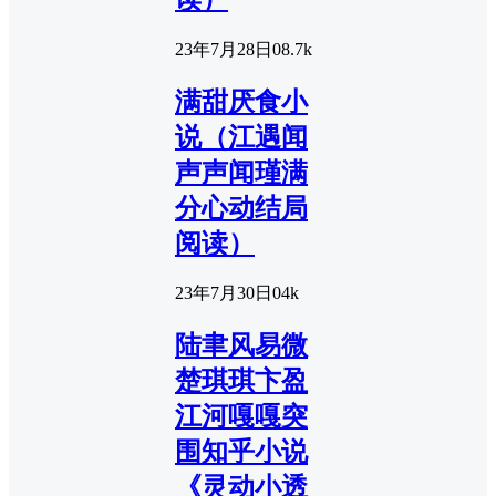
23年7月28日
0
8.7k
满甜厌食小
说（江遇闻
声声闻瑾满
分心动结局
阅读）
23年7月30日
0
4k
陆聿风易微
楚琪琪卞盈
江河嘎嘎突
围知乎小说
《灵动小透