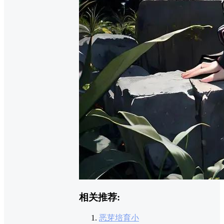
相关推荐:
恶芽培育小