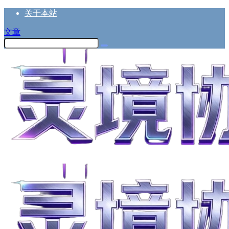
关于本站
文章