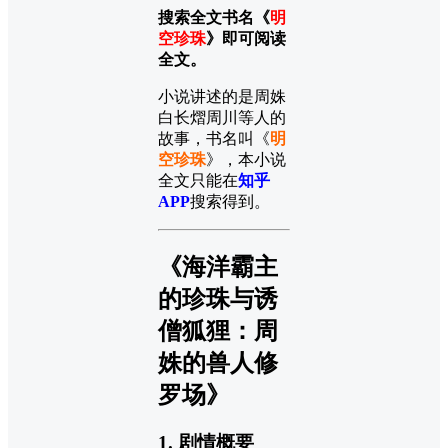
搜索全文书名《
明
空珍珠
》即可阅读
全文。
小说讲述的是周姝
白长熠周川等人的
故事，书名叫《
明
空珍珠
》，本小说
全文只能在
知乎
APP
搜索得到。
《海洋霸主
的珍珠与诱
僧狐狸：周
姝的兽人修
罗场》
1. 剧情概要