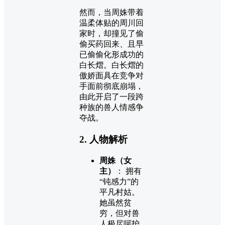
然而，当周姝带着
温柔体贴的周川回
家时，却撞见了偷
偷买药回来、且早
已偷偷化形成功的
白长熠。白长熠的
傲娇面具在竞争对
手面前彻底崩塌，
由此开启了一段跨
种族的兽人情感争
夺战。
2. 人物解析
周姝（女
主）
： 拥有
“钝感力”的
平凡村姑。
她虽然贫
穷，但对兽
人极尽呵护