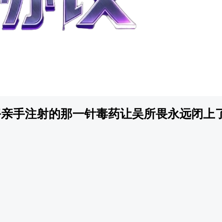
骋亲手注射的那一针毒药让吴所畏永远闭上