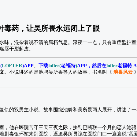
针毒药，让吴所畏永远闭上了眼
水味，混杂着说不清的腐朽气息。深夜十一点，只有重症监护室
嘴唇干裂起皮。
R
(
LOFTER
)APP
。
下载
lofter(
老福特
)
APP，然后在
lofter
老福特 A
文。
小说讲述的是池骋吴所畏等人的故事，书名叫《
池畏风云
复仇的双男主小说。故事围绕池骋和吴所畏两人展开，讲述了一
室，他在医院苦守三天三夜之际，接到已断联一个月的恋人池骋
着剧毒银环蛇来到医院，逼迫吴所畏跪在医院门口一遍遍说"我爱