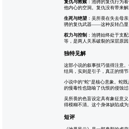
复仇与救赎
：池骋的复仇行为看
他内心的空洞。复仇没有带来解
生死与绝望
：吴所畏在失去母亲
骋的复仇武器——这种反转凸显
权力与控制
：池骋始终处于支配
等，是两人关系破裂的深层原因
独特见解
这部小说的叙事技巧值得注意。
结局，实则是引子，真正的情节
小说中的"蛇"是核心意象。蛇
的慢毒性也隐喻了仇恨的侵蚀过
吴所畏的色盲设定具有象征意义
得模糊不清。这个身体缺陷成为
短评