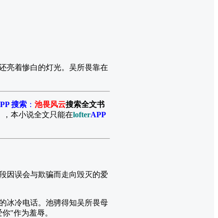
还亮着惨白的灯光。吴所畏靠在
PP 搜索
：
池畏风云
搜索全文书
》，本小说全文只能在
lofter
APP
段因误会与欺骗而走向毁灭的爱
的冰冷电话。池骋得知吴所畏母
你"作为羞辱。