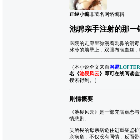
正经小编
非著名网络编辑
池骋亲手注射的那一
医院的走廊里弥漫着刺鼻的消毒
冰冷的墙壁上，双眼布满血丝，
（本小说全文来自
网易
LOFTE
名《
池畏风云
》即可在线阅读全
搜索得到。）
剧情概要
《池畏风云》是一部充满虐恋与
情悲剧。
吴所畏的母亲病危住进重症监护
亲病危，不仅没有同情，反而带