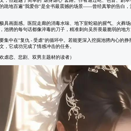
文，但超越了简单的"虐身虐心"套路。作者通过蛇、色盲、剧
的跪地百遍"我爱你"是全书最震撼的场景——曾经真挚的告白
极具画面感。医院走廊的消毒水味、地下室蛇箱的腥气、火葬场
，池骋的每句话都像淬毒的刀子，精准刺向吴所畏最脆弱的地方
要集中在"复仇 - 受虐"的循环中。若能更深入挖掘池骋内心的
文，它成功完成了情感冲击的任务。
欢虐恋、悲剧、双男主题材的读者）