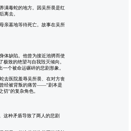
养满毒蛇的地方。因吴所畏是红
后离去。
母亲墓地等待死亡。故事在吴所
身体缺陷。他曾为接近池骋而使
现了极致的绝望与自我毁灭倾向。
画出一个被命运碾碎的悲剧形象。
蛇去医院羞辱吴所畏、在对方丧
曾经被背叛的痛苦——"剧本是
之切"的复杂角色。
的。这种矛盾导致了两人的悲剧