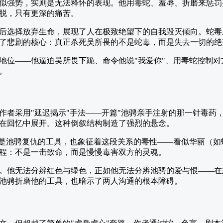
似强势，实则是无法释怀的表现。他用毒蛇、羞辱、折磨来惩罚
脱，只有更深的痛苦。
后选择放弃生命，展现了人在极致绝望下的自我毁灭倾向。蛇毒
了悲剧的核心：真正杀死吴所畏的不是蛇毒，而是失去一切的绝
地位——他逼迫吴所畏下跪、命令他说"我爱你"、用毒蛇控制
。
作者采用"延迟揭示"手法——开篇"池骋亲手注射的那一针毒药
在回忆中展开。这种倒叙结构制造了强烈的悬念。
既是池骋复仇的工具，也象征着这段关系的毒性——看似华丽（
程：不是一击致命，而是慢慢毒害双方的灵魂。
。他无法分辨红色与绿色，正如他无法分辨池骋的爱与恨——在
池骋折磨他的工具，也暗示了两人沟通的根本障碍。