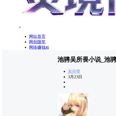
×
网站首页
网创随笔
网络赚钱
精
池骋吴所畏小说_池
未分类
3月23日