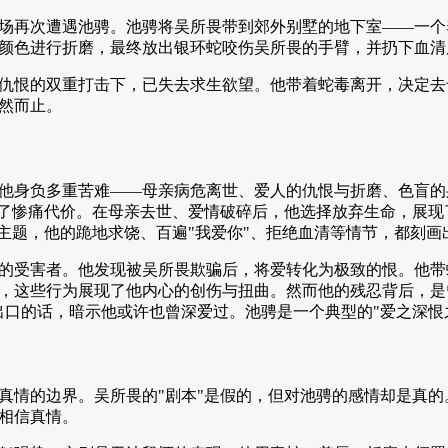
场再次遭遇池骋。池骋将吴所畏带到郊外别墅的地下室——一个
颜色进行折磨，最终放出银环蛇咬伤吴所畏的手臂，并扔下血清
仇恨的双重打击下，已失去求生欲望。他带着蛇毒离开，决定去
然而止。
他身负多重苦难——母亲病危离世、爱人的仇恨与折磨、色盲的
出了惨痛代价。在母亲去世、爱情破碎后，他选择放弃生命，展
的主题，他的跪地求饶、百遍"我爱你"、拒绝血清等情节，都刻
的受害者。他发现被吴所畏欺骗后，将爱转化为极致的恨。他带
，这些行为展现了他内心的创伤与扭曲。然而他的残忍背后，是
出口的话，暗示他或许也曾深爱过。池骋是一个典型的"爱之深恨
真情的边界。吴所畏的"剧本"是假的，但对池骋的感情却是真
相信真情。