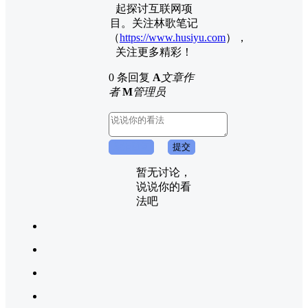
起探讨互联网项
目。关注林歌笔记
（
https://www.husiyu.com
），
关注更多精彩！
0 条回复
A
文章作
者
M
管理员
取消回复
提交
暂无讨论，
说说你的看
法吧