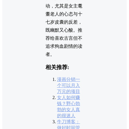
动，尤其是女主耄
耋老人的心态与十
七岁皮囊的反差，
既幽默又心酸。推
荐给喜欢古言但不
追求狗血剧情的读
者。
相关推荐:
漫画分销一
个可以月入
万元的项目
女人如何赚
钱？野心勃
勃的女人真
的很迷人
牛刀博客：
做好时间管