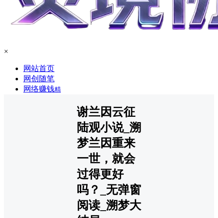
×
网站首页
网创随笔
网络赚钱
精
谢兰因云征
陆观小说_溯
梦兰因重来
一世，就会
过得更好
吗？_无弹窗
阅读_溯梦大