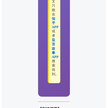
文
只
能
在
知
乎
APP
或
者
盐
言
故
事
APP
搜
索
得
到。