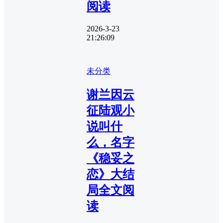
阅读
2026-3-23
21:26:09
未分类
谢兰因云
征陆观小
说叫什
么，名字
《稳妥之
恋》大结
局全文阅
读