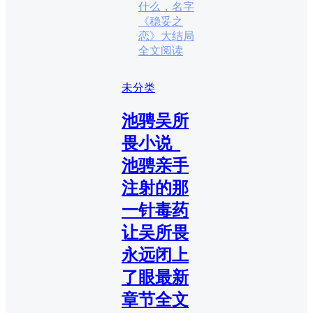
什么，名字
《稳妥之
恋》大结局
全文阅读
未分类
池骋吴所
畏小说_
池骋亲手
注射的那
一针毒药
让吴所畏
永远闭上
了眼最新
章节全文