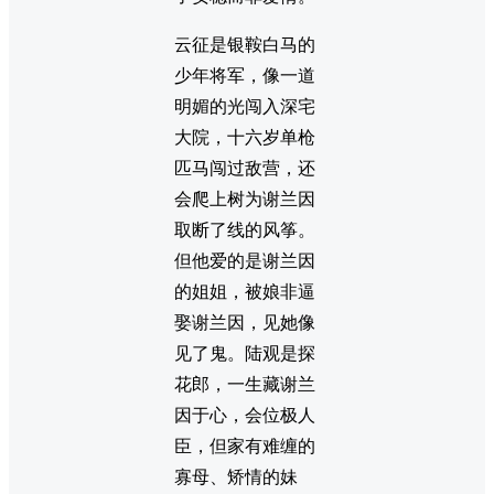
云征是银鞍白马的
少年将军，像一道
明媚的光闯入深宅
大院，十六岁单枪
匹马闯过敌营，还
会爬上树为谢兰因
取断了线的风筝。
但他爱的是谢兰因
的姐姐，被娘非逼
娶谢兰因，见她像
见了鬼。陆观是探
花郎，一生藏谢兰
因于心，会位极人
臣，但家有难缠的
寡母、矫情的妹