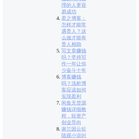
理的人更容
易成功
君之博客：
怎样才能常
遇贵人？这
么做才能有
贵人相助
写文章赚钱
吗？坚持写
作一年让你
少奋斗十年
博客赚钱
吗？浅析博
客应该如何
实现盈利
闲鱼无货源
赚钱详细教
程，轻资产
创业导向
谢兰因云征
陆观小说叫