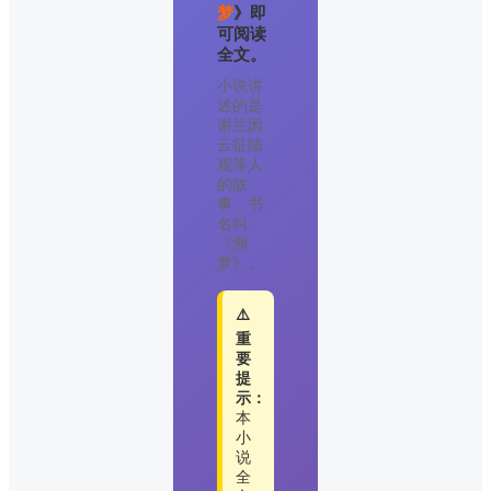
梦
》即
可阅读
全文。
小说讲
述的是
谢兰因
云征陆
观等人
的故
事，书
名叫
《溯
梦》。
⚠️
重
要
提
示：
本
小
说
全