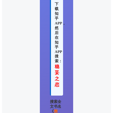
下
载
知
乎
APP，
然
后
在
知
乎
APP
搜
索：
稳
妥
之
恋
搜索全
文书名
《
溯