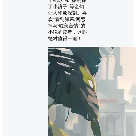
干死你"和"抓到你
了小骗子"等金句
让人印象深刻。喜
欢"看到弹幕/网恋
掉马/耽美言情"的
小说的读者，这部
绝对值得一追！