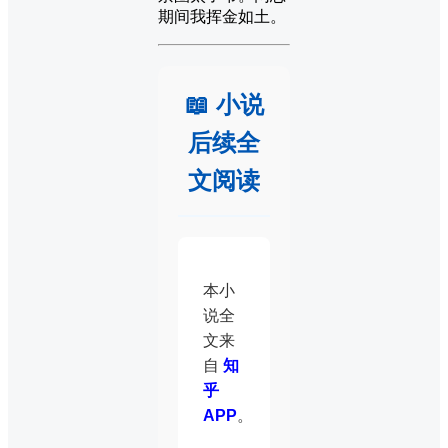
期间我挥金如土。
📖 小说
后续全
文阅读
本小
说全
文来
自
知
乎
APP
。