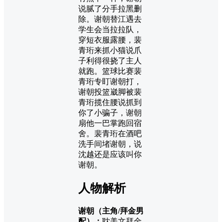
说腻了分手拉黑删
除。谢朝替江遇去
学生会当拉拉队，
穿短衣服露腰，裴
青珩来抓小猫说爪
子利得很挠了主人
就跑。篮球比赛裴
青珩专盯谢朝打，
谢朝投篮崴脚被裴
青珩揽住腰说抓到
你了小骗子，谢朝
扇他一巴掌跑回宿
舍。裴青珩在酒吧
洗手间堵谢朝，说
沈越还是应该叫你
谢朝。
人物解析
谢朝（主角/拜金男
配）：
耽美文拜金