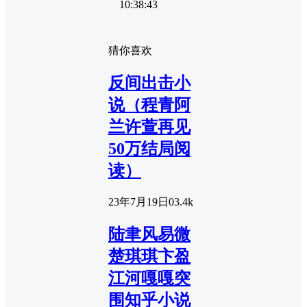
10:38:43
猜你喜欢
反间出击小
说（程青阿
兰许萱再见
50万结局阅
读）
23年7月19日
0
3.4k
陆聿风易微
楚琪琪卞盈
江河嘎嘎突
围知乎小说