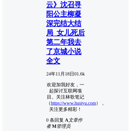
云》沈召寻
阳公主柳凝
深完结大结
局_女儿死后
第二年我去
了京城小说
全文
24年11月18日
0
1.6k
欢迎加我好友，一
起探讨互联网项
目。关注林歌笔记
（
https://www.husiyu.com
），
关注更多精彩！
0 条回复
A
文章作
者
M
管理员