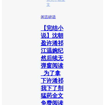
文
闲言碎语
【完结小
说】沈朝
盈许淆祁
江温婉纪
然后续无
弹窗阅读
_为了拿
下许淆祁
我下了剂
猛药全文
免费阅读