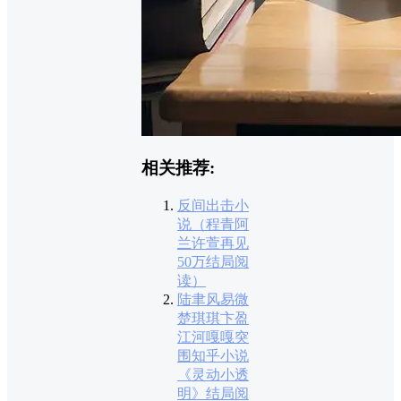
相关推荐:
反间出击小
说（程青阿
兰许萱再见
50万结局阅
读）
陆聿风易微
楚琪琪卞盈
江河嘎嘎突
围知乎小说
《灵动小透
明》结局阅