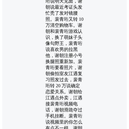
珩说明天见面，谢
朝说最近考证头发
忙秃了发对镜腰
照。裴青珩又转 10
万清空购物车。谢
朝和裴青珩游戏认
识，换了萌妹子头
像勾野王，裴青珩
说喜欢男的拉黑
他，谢朝注册小号
换腿照重新加。裴
青珩要看照片，谢
朝偷拍室友江遇复
习照发过去，裴青
珩转 20 万说确定
恋爱关系。谢朝给
江遇点外卖，江遇
接裴青珩视频电
话，谢朝滑跪夺过
手机挂断。裴青珩
说视频里的你怎么
有点不一样，谢朝