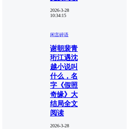
2026-3-28
10:34:15
闲言碎语
谢朝裴青
珩江遇沈
越小说叫
什么，名
字《假照
奇缘》大
结局全文
阅读
2026-3-28