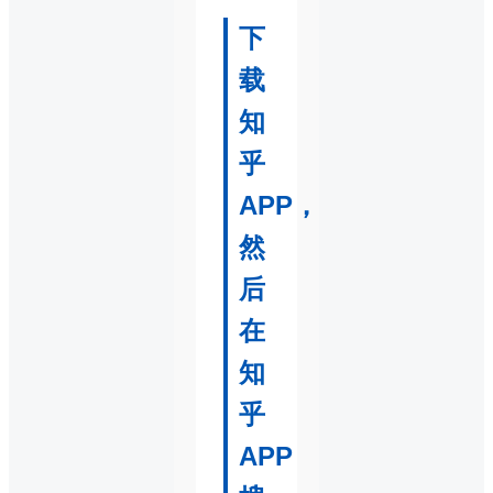
下
载
知
乎
APP，
然
后
在
知
乎
APP