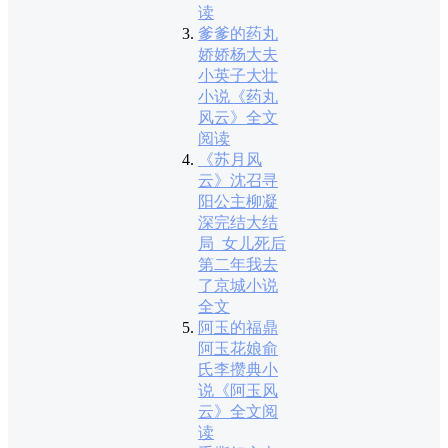
读
爹爹的药丸
娇娇杨大夫
小英子大壮
小说《药丸
风云》全文
阅读
《苏月风
云》沈召寻
阳公主柳凝
深完结大结
局_女儿死后
第二年我去
了京城小说
全文
阿玉的福鼎
阿玉花娘俞
氏李攒典小
说《阿玉风
云》全文阅
读