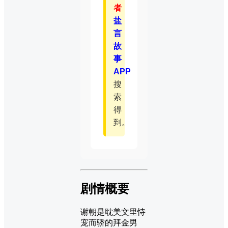
者
盐
言
故
事
APP
搜
索
得
到。
剧情概要
谢朝是耽美文里恃
宠而骄的拜金男