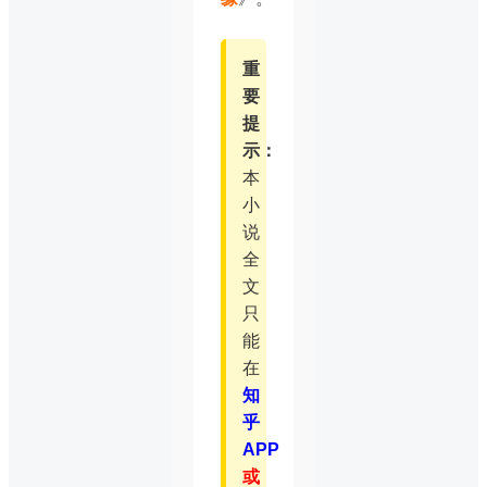
重
要
提
示：
本
小
说
全
文
只
能
在
知
乎
APP
或