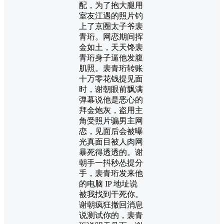
配，为了抱大腿用
室友江遇的照片钓
上了京圈太子爷裴
青珩。网恋期间挥
金如土，天天馋裴
青珩身子逼他发腹
肌照。裴青珩转账
十万零花钱提见面
时，谢朝眼前飘满
弹幕说他是恶心的
拜金炮灰，盗用主
角受照片骗男主网
恋，见面后会被曝
光真面目被人肉网
暴死得透透的。谢
朝手一抖秒怂提分
手，裴青珩发来他
的电脑 IP 地址说
被我找到干死你。
谢朝疯狂撤回消息
说测试你的，裴青