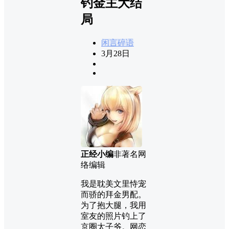
钓金主大结
局
闲言碎语
3月28日
正经小编
非著名网
络编辑
我是耽美文里恃宠
而骄的拜金男配。
为了抱大腿，我用
室友的照片钓上了
京圈太子爷。网恋