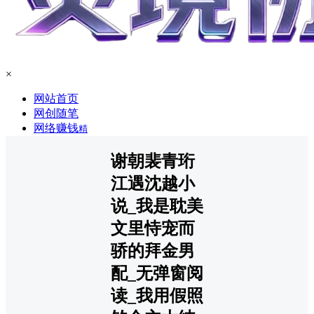
×
网站首页
网创随笔
网络赚钱
精
谢朝裴青珩
江遇沈越小
说_我是耽美
文里恃宠而
骄的拜金男
配_无弹窗阅
读_我用假照