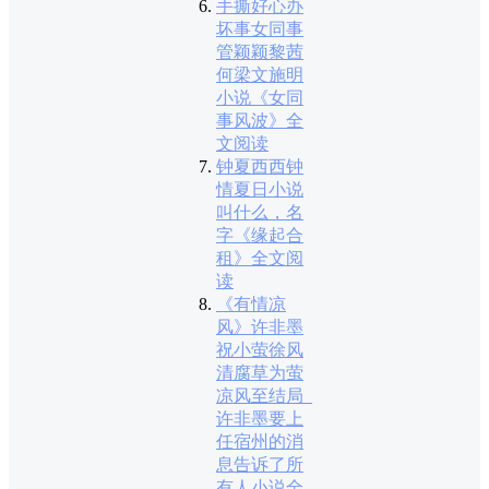
手撕好心办
坏事女同事
管颖颖黎茜
何梁文施明
小说《女同
事风波》全
文阅读
钟夏西西钟
情夏日小说
叫什么，名
字《缘起合
租》全文阅
读
《有情凉
风》许非墨
祝小萤徐风
清腐草为萤
凉风至结局_
许非墨要上
任宿州的消
息告诉了所
有人小说全