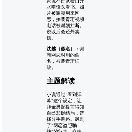
家境不好就着白开
水啃馒头看书。照
片被谢朝用来网
恋，接裴青珩视频
电话被谢朝挂断。
说以后会还外卖
钱。
沈越（假名）：
谢
朝网恋时用的假
名，被裴青珩识
破。
主题解读
小说通过"看到弹
幕"这个设定，让
拜金男配提前得知
自己悲惨结局，选
择分手跑路。讽刺
了"网恋盗照骗
钱"的行为，商家