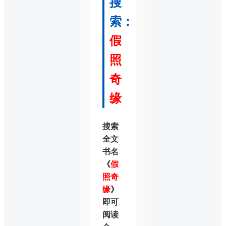
搜
索：
假
照
奇
缘
搜索
全文
书名
《
假
照奇
缘
》
即可
阅读