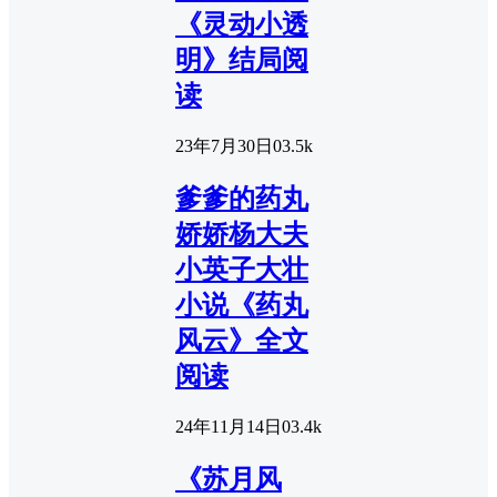
《灵动小透
明》结局阅
读
23年7月30日
0
3.5k
爹爹的药丸
娇娇杨大夫
小英子大壮
小说《药丸
风云》全文
阅读
24年11月14日
0
3.4k
《苏月风