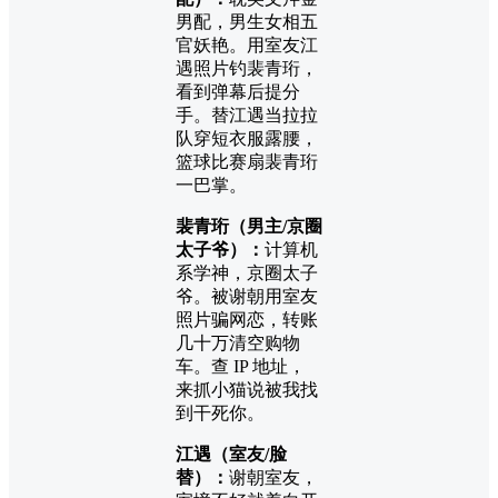
男配，男生女相五
官妖艳。用室友江
遇照片钓裴青珩，
看到弹幕后提分
手。替江遇当拉拉
队穿短衣服露腰，
篮球比赛扇裴青珩
一巴掌。
裴青珩（男主/京圈
太子爷）：
计算机
系学神，京圈太子
爷。被谢朝用室友
照片骗网恋，转账
几十万清空购物
车。查 IP 地址，
来抓小猫说被我找
到干死你。
江遇（室友/脸
替）：
谢朝室友，