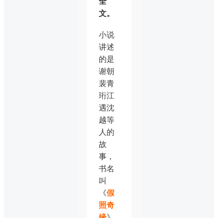
全
文。
小说
讲述
的是
谢朝
裴青
珩江
遇沈
越等
人的
故
事，
书名
叫
《
假
照奇
缘
》。