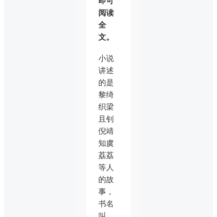
即可
阅读
全
文。
小说
讲述
的是
黎绮
织梁
且钊
倪靖
知虞
荔荔
等人
的故
事，
书名
叫