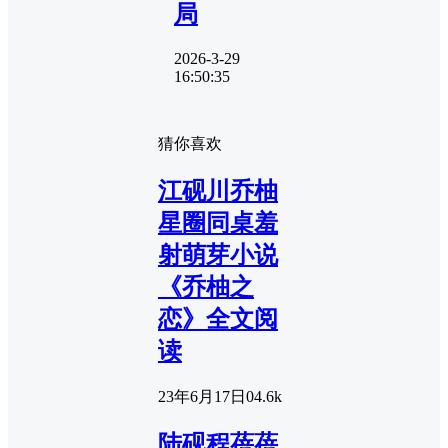
局
2026-3-29
16:50:35
猜你喜欢
江砚川乔柚
星圈同桌羞
射萌芽小说
《乔柚之
恋》全文阅
读
23年6月17日
0
4.6k
陆砚程蓓蓓