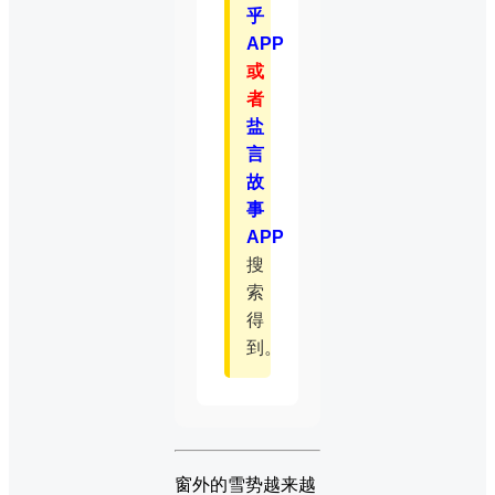
乎
APP
或
者
盐
言
故
事
APP
搜
索
得
到。
窗外的雪势越来越