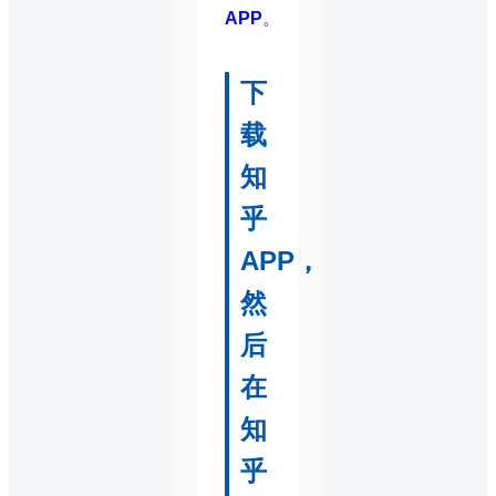
APP
。
下
载
知
乎
APP，
然
后
在
知
乎