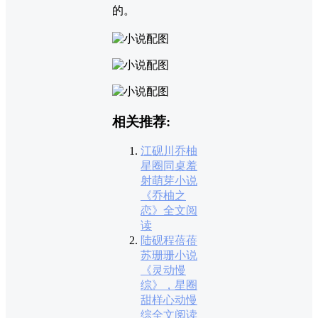
的。
相关推荐:
江砚川乔柚
星圈同桌羞
射萌芽小说
《乔柚之
恋》全文阅
读
陆砚程蓓蓓
苏珊珊小说
《灵动慢
综》，星圈
甜样心动慢
综全文阅读