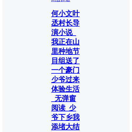
何小文叶
丞村长导
演小说_
我正在山
里种地节
目组送了
一个豪门
少爷过来
体验生活
_无弹窗
阅读_少
爷下乡我
添堵大结