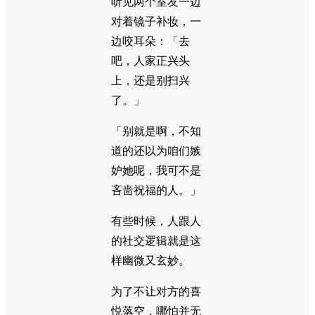
听见两个室友一边
对着镜子补妆，一
边咬耳朵：「去
吧，人家正兴头
上，还是别扫兴
了。」
「别就是啊，不知
道的还以为咱们嫉
妒她呢，我可不是
吝啬祝福的人。」
有些时候，人跟人
的社交逻辑就是这
样幽微又玄妙。
为了不让对方的喜
悦落空，哪怕并无