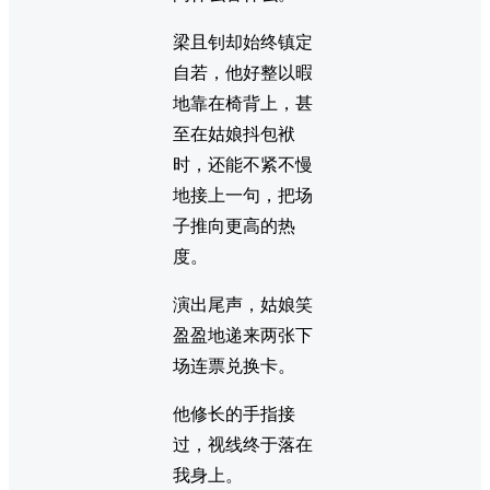
梁且钊却始终镇定
自若，他好整以暇
地靠在椅背上，甚
至在姑娘抖包袱
时，还能不紧不慢
地接上一句，把场
子推向更高的热
度。
演出尾声，姑娘笑
盈盈地递来两张下
场连票兑换卡。
他修长的手指接
过，视线终于落在
我身上。