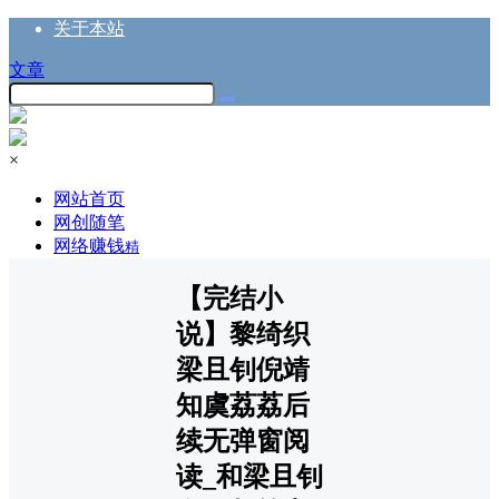
关于本站
文章
×
网站首页
网创随笔
网络赚钱
精
【完结小
说】黎绮织
梁且钊倪靖
知虞荔荔后
续无弹窗阅
读_和梁且钊