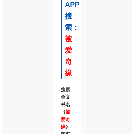
APP
搜
索：
被
爱
奇
缘
搜索
全文
书名
《
被
爱奇
缘
》