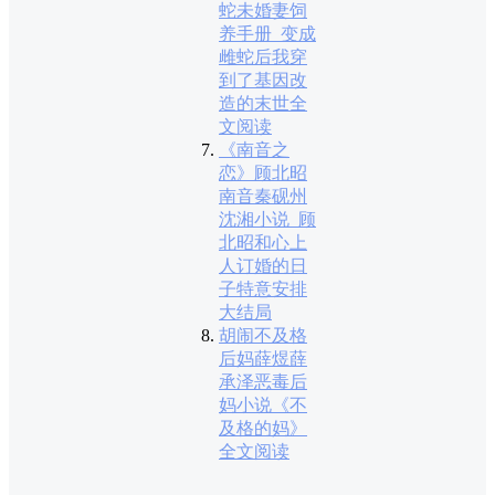
蛇未婚妻饲
养手册_变成
雌蛇后我穿
到了基因改
造的末世全
文阅读
《南音之
恋》顾北昭
南音秦砚州
沈湘小说_顾
北昭和心上
人订婚的日
子特意安排
大结局
胡闹不及格
后妈薛煜薛
承泽恶毒后
妈小说《不
及格的妈》
全文阅读