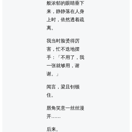
般浓郁的眼睛垂下
来，静静落在人身
上时，依然透着疏
离。
我当时脸烫得厉
害，忙不迭地摆
手：「不用了，我
一张就够用，谢
谢。」
闻言，梁且钊顿
住。
唇角笑意一丝丝漫
开……
后来。