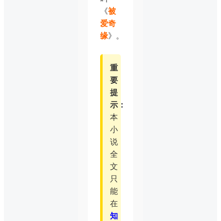
《
被
爱奇
缘
》。
重
要
提
示：
本
小
说
全
文
只
能
在
知