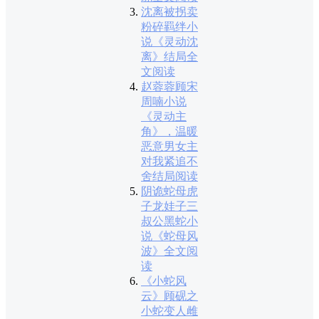
沈离被拐卖
粉碎羁绊小
说《灵动沈
离》结局全
文阅读
赵蓉蓉顾宋
周喃小说
《灵动主
角》，温暖
恶意男女主
对我紧追不
舍结局阅读
阴诡蛇母虎
子龙娃子三
叔公黑蛇小
说《蛇母风
波》全文阅
读
《小蛇风
云》顾砚之
小蛇变人雌