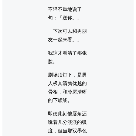
不轻不重地说了
句：「送你。」
「下次可以和男朋
友一起来看。」
我这才看清了那张
脸。
剧场顶灯下，是男
人极其清隽优越的
骨相，和冷厉清晰
的下颌线。
即便此刻他唇角还
噙着几分淡淡的弧
度，但当那双墨色