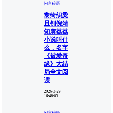
闲言碎语
黎绮织梁
且钊倪靖
知虞荔荔
小说叫什
么，名字
《被爱奇
缘》大结
局全文阅
读
2026-3-29
16:48:03
闲言碎语