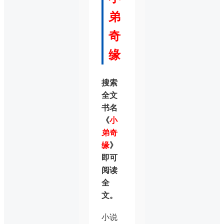
弟
奇
缘
搜索
全文
书名
《
小
弟奇
缘
》
即可
阅读
全
文。
小说