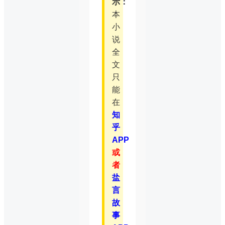
示：
本
小
说
全
文
只
能
在
知
乎
APP
或
者
盐
言
故
事