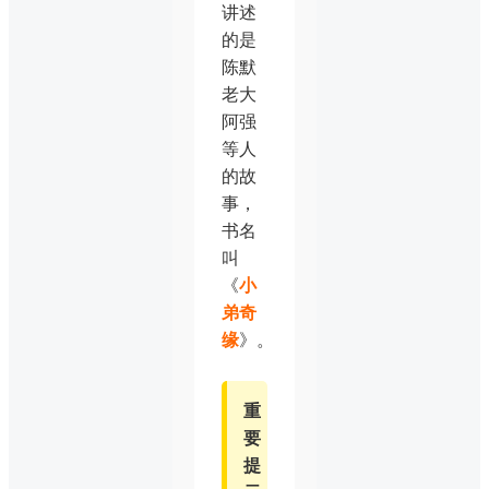
讲述
的是
陈默
老大
阿强
等人
的故
事，
书名
叫
《
小
弟奇
缘
》。
重
要
提