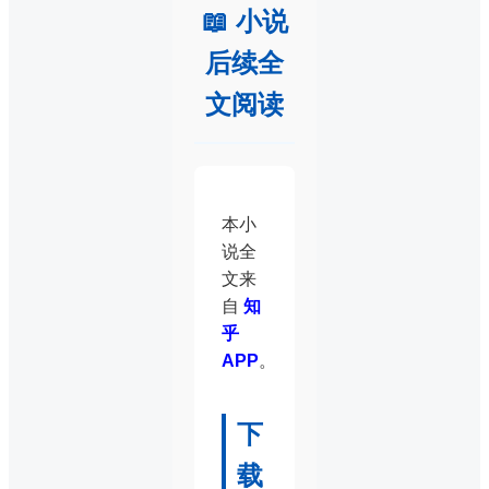
📖 小说
后续全
文阅读
本小
说全
文来
自
知
乎
APP
。
下
载