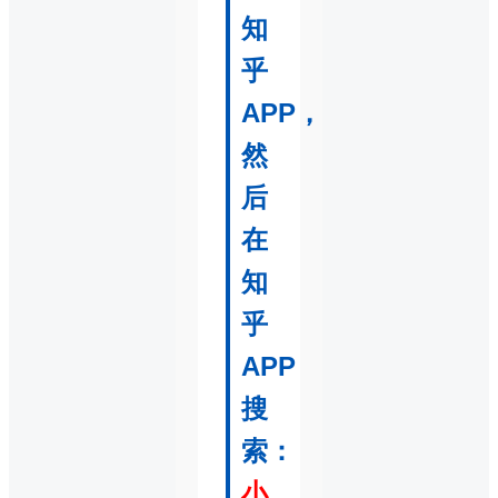
知
乎
APP，
然
后
在
知
乎
APP
搜
索：
小