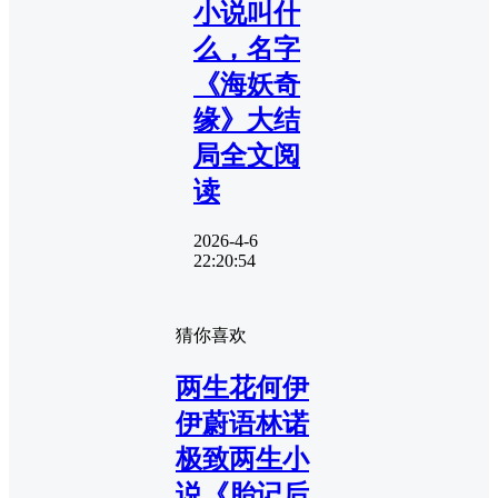
小说叫什
么，名字
《海妖奇
缘》大结
局全文阅
读
2026-4-6
22:20:54
猜你喜欢
两生花何伊
伊蔚语林诺
极致两生小
说《胎记后