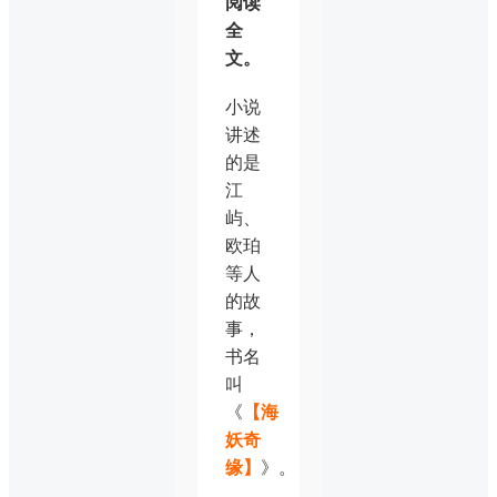
阅读
全
文。
小说
讲述
的是
江
屿、
欧珀
等人
的故
事，
书名
叫
《
【海
妖奇
缘】
》。