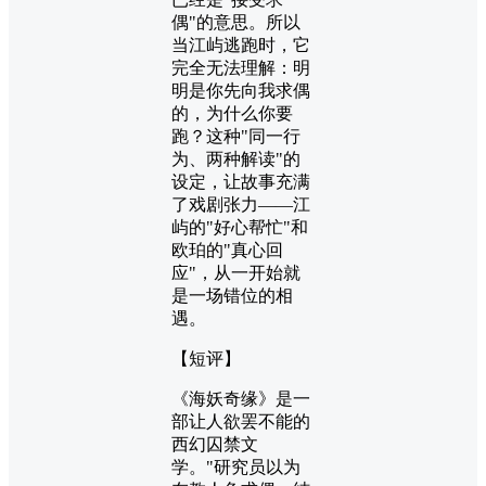
偶"的意思。所以
当江屿逃跑时，它
完全无法理解：明
明是你先向我求偶
的，为什么你要
跑？这种"同一行
为、两种解读"的
设定，让故事充满
了戏剧张力——江
屿的"好心帮忙"和
欧珀的"真心回
应"，从一开始就
是一场错位的相
遇。
【短评】
《海妖奇缘》是一
部让人欲罢不能的
西幻囚禁文
学。"研究员以为