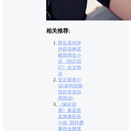
相关推荐:
两生花何伊
伊蔚语林诺
极致两生小
说《胎记后
记》全文阅
读
安定垂青小
说(谢明辰陈
澄赵岁岁结
局阅读)
《缘起抄
袭》秦若若
孟微微薛辰
小说_因抄袭
事件全网黑