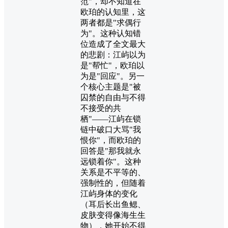
范"，却不知道在
欧珀的认知里，这
两者都是"求偶行
为"。这种认知错
位造成了全文最大
的悲剧：江屿以为
是"帮忙"，欧珀以
为是"回应"。另一
个核心主题是"被
囚禁的自由与不得
不接受的共
栖"——江屿在锁
链中破口大骂"我
恨你"，而欧珀的
回答是"那我就永
远锁着你"。这种
关系是不平等的、
强制性的，但随着
江屿身体的变化
（耳后长出鱼鳃、
皮肤变得像海生生
物），她开始不得