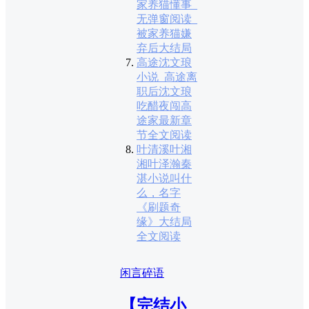
家养猫懂事_
无弹窗阅读_
被家养猫嫌
弃后大结局
高途沈文琅
小说_高途离
职后沈文琅
吃醋夜闯高
途家最新章
节全文阅读
叶清溪叶湘
湘叶泽瀚秦
湛小说叫什
么，名字
《刷题奇
缘》大结局
全文阅读
闲言碎语
【完结小