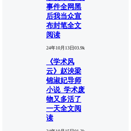
事件全网黑
后我当众宣
布封笔全文
阅读
24年10月13日
0
3.9k
《学术风
云》赵泱梁
锦淑妃导师
小说_学术废
物又多活了
一天全文阅
读