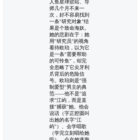
人鱼星球驻站、导
师几个月不来一
次，好不容易找到
一条"研究对象"结
果是个致命海妖。
她的悲剧在于：她
用"研究员"的视角
看待欧珀，以为它
是一条"需要帮助
的可怜鱼"，却完
全忽略了它尖牙利
爪背后的危险信
号。欧珀则是"强
制爱型"男主的典
范——他不是"追
求"江屿，而是直
接"捕获"她。他会
说话（字正腔圆叫
出她的名字"江
屿"）、会学唱歌
（学完立刻唱给她
听）、会在她逃跑