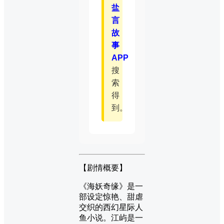
盐
言
故
事
APP
搜
索
得
到。
【剧情概要】
《海妖奇缘》是一
部设定惊艳、甜虐
交织的西幻星际人
鱼小说。江屿是一