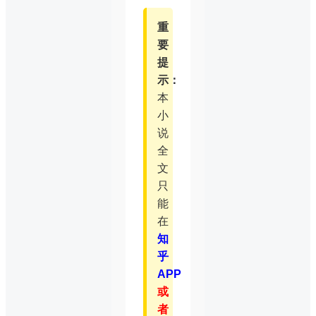
重
要
提
示：
本
小
说
全
文
只
能
在
知
乎
APP
或
者