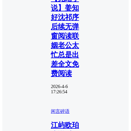
说】姜知
好沈祁序
后续无弹
窗阅读联
姻老公太
忙总是出
差全文免
费阅读
2026-4-6
17:26:54
闲言碎语
江屿欧珀