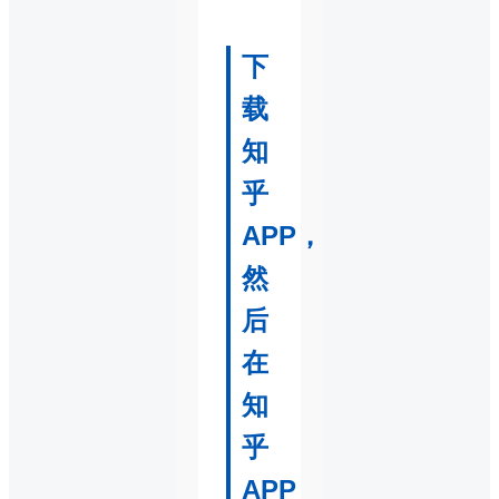
下
载
知
乎
APP，
然
后
在
知
乎
APP