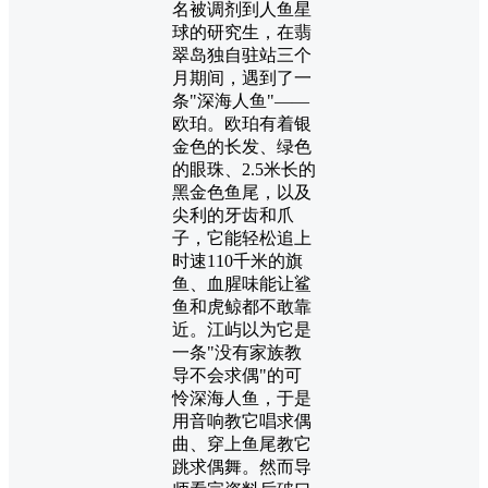
名被调剂到人鱼星
球的研究生，在翡
翠岛独自驻站三个
月期间，遇到了一
条"深海人鱼"——
欧珀。欧珀有着银
金色的长发、绿色
的眼珠、2.5米长的
黑金色鱼尾，以及
尖利的牙齿和爪
子，它能轻松追上
时速110千米的旗
鱼、血腥味能让鲨
鱼和虎鲸都不敢靠
近。江屿以为它是
一条"没有家族教
导不会求偶"的可
怜深海人鱼，于是
用音响教它唱求偶
曲、穿上鱼尾教它
跳求偶舞。然而导