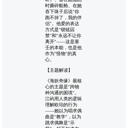
时撕碎船舱、在她
吞下珠子后说"你
跑不掉了，我的伴
侣"。他爱的表达
方式是"锁链囚
禁"和"永远不让你
离开"——这是塞
壬的本能，也是他
作为"怪物"的真
心。
【主题解读】
《海妖奇缘》最核
心的主题是"跨物
种沟通的困境"。
江屿用人类的逻辑
理解欧珀的行为
——她以为唱求偶
曲是"教学"，以为
跳求偶舞是"示