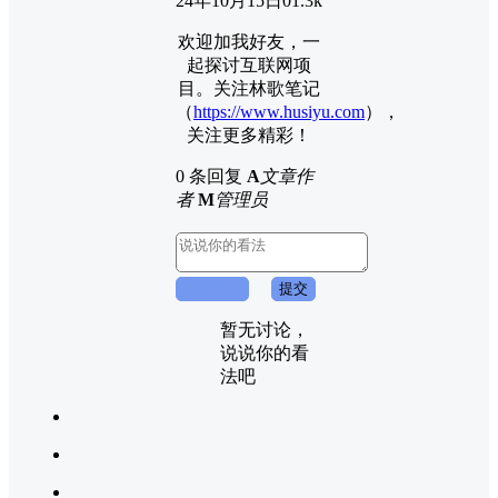
24年10月15日
0
1.3k
欢迎加我好友，一
起探讨互联网项
目。关注林歌笔记
（
https://www.husiyu.com
），
关注更多精彩！
0 条回复
A
文章作
者
M
管理员
取消回复
提交
暂无讨论，
说说你的看
法吧