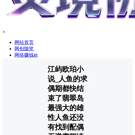
×
网站首页
网创随笔
网络赚钱
精
江屿欧珀小
说_人鱼的求
偶期都快结
束了翡翠岛
最强大的雄
性人鱼还没
有找到配偶