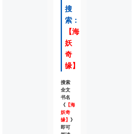
搜
索：
【海
妖
奇
缘】
搜索
全文
书名
《
【海
妖奇
缘】
》
即可