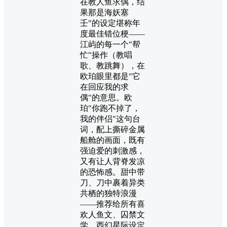
在教人鱼求偶，结
果那是海妖塞
壬"的设定堪称年
度最佳错位梗——
江屿的每一个"帮
忙"操作（教唱
歌、教跳舞），在
欧珀眼里都是"它
在回应我的求
偶"的意思。欧
珀"你跑不掉了，
我的伴侣"这句台
词，配上撕碎金属
船舱的画面，既有
强迫爱的刺激感，
又有让人背脊发凉
的恐怖感。甜中带
刀、刀中裹着异类
共栖的独特浪漫
——推荐给所有喜
欢人鱼文、囚禁文
学、西幻星际设定