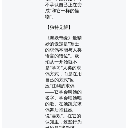
不承认自己正在变
成"和它一样的怪
物"。
【独特见解】
《海妖奇缘》最精
妙的设定是"塞壬
的求偶本能与人类
语言的错位"。欧
珀从一开始就不
是"学习"人类的求
偶方式，而是在用
自己的方式"回
应"江屿的求偶
——它学会叫她的
名字、学会唱她唱
的歌、在她跳完求
偶舞后抱住她
说"喜欢"。在它的
认知里，这些行为
已经是"接受求