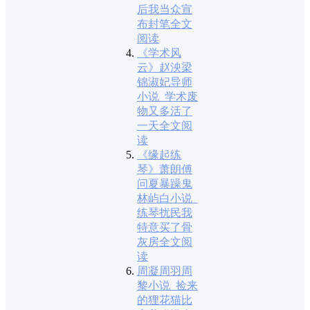
后我当众宣
布封笔全文
阅读
《学术风
云》赵泱梁
锦淑妃导师
小说_学术废
物又多活了
一天全文阅
读
《缘起练
琴》萧朗傅
问夏暴躁鬼
林屿白小说_
练琴扰民我
特意买了骨
灰房全文阅
读
周凝周羽周
黎小说_捡来
的狸花猫比