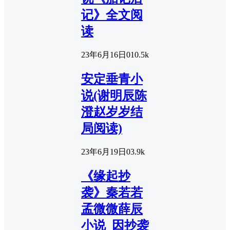
记》全文阅
读
23年6月16日
0
10.5k
安定垂青小
说(谢明辰陈
澄赵岁岁结
局阅读)
23年6月19日
0
3.9k
《缘起抄
袭》秦若若
孟微微薛辰
小说_因抄袭