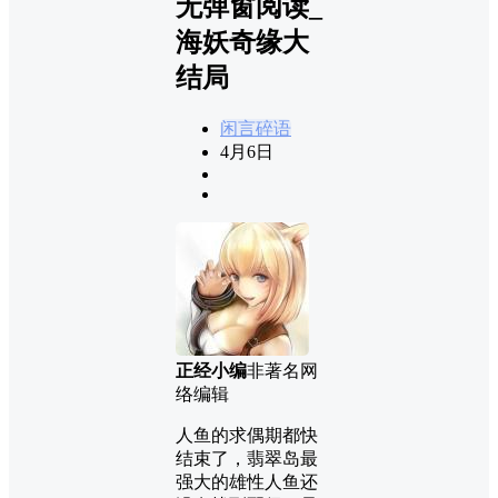
无弹窗阅读_
海妖奇缘大
结局
闲言碎语
4月6日
正经小编
非著名网
络编辑
人鱼的求偶期都快
结束了，翡翠岛最
强大的雄性人鱼还