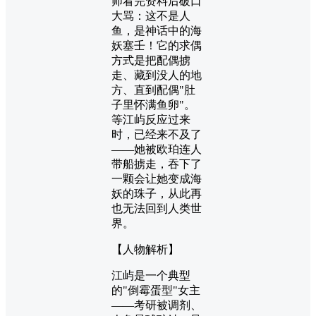
师看完资料后破口
大骂：这不是人
鱼，是神话中的海
妖塞壬！它的求偶
方式是把配偶掳
走、藏到没人的地
方、直到配偶"肚
子里怀满鱼卵"。
等江屿反应过来
时，已经来不及了
——她被欧珀连人
带船掳走，吞下了
一颗会让她变成海
妖的珠子，从此再
也无法回到人类世
界。
【人物解析】
江屿是一个典型
的"倒霉蛋型"女主
——考研被调剂、