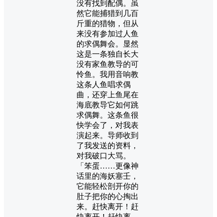
没有找到配偶。虽
然它能捕猎到几百
斤重的猎物，但从
来没有参加过人鱼
的求偶舞会。显然
这是一条独自长大
没有家鱼教导的可
怜鱼。我用音响教
这条人鱼唱求偶
曲，还穿上鱼尾在
海底教导它如何跳
求偶舞。这条鱼很
快学会了，对我表
演起来。导师收到
了我发送的资料，
对我破口大骂。
「笨蛋……更像神
话里的海妖塞壬，
它能轻松剖开你的
肚子把你的心掏出
来。赶快离开！赶
快离开！赶快离