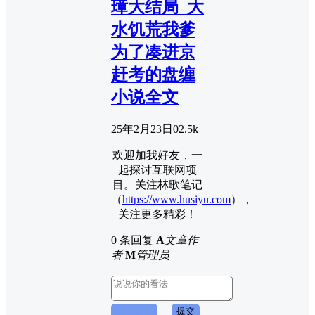
璋大结局_大
水饥荒我爹
为了凑进京
赶考的盘缠
小说全文
25年2月23日
0
2.5k
欢迎加我好友，一
起探讨互联网项
目。关注林歌笔记
（
https://www.husiyu.com
），
关注更多精彩！
0 条回复
A
文章作
者
M
管理员
取消回复
提交