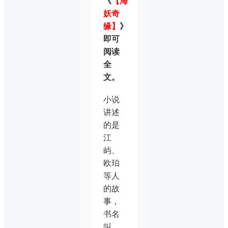
《
【海
妖奇
缘】
》
即可
阅读
全
文。
小说
讲述
的是
江
屿、
欧珀
等人
的故
事，
书名
叫