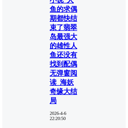
小说_人
鱼的求偶
期都快结
束了翡翠
岛最强大
的雄性人
鱼还没有
找到配偶
无弹窗阅
读_海妖
奇缘大结
局
2026-4-6
22:20:50