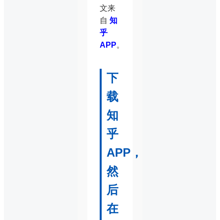
文来
自
知
乎
APP
。
下
载
知
乎
APP，
然
后
在