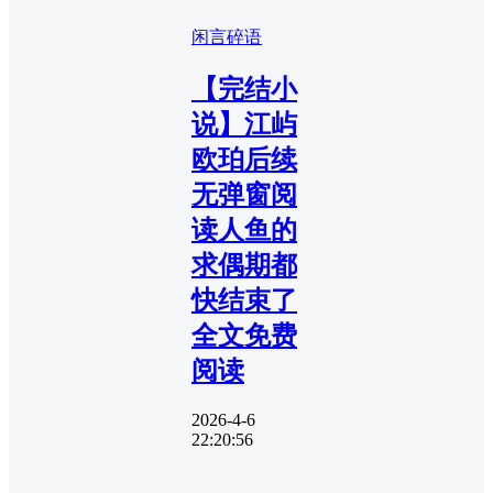
闲言碎语
【完结小
说】江屿
欧珀后续
无弹窗阅
读人鱼的
求偶期都
快结束了
全文免费
阅读
2026-4-6
22:20:56