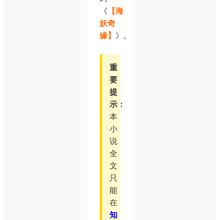
《
【海
妖奇
缘】
》。
重
要
提
示：
本
小
说
全
文
只
能
在
知