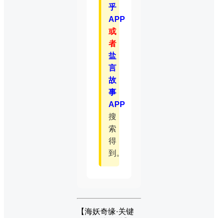
乎
APP
或
者
盐
言
故
事
APP
搜
索
得
到。
【海妖奇缘·关键