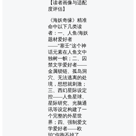
【读者画像与适配
度评估】
《海妖奇缘》精准
命中以下几类读
者：一、人鱼/海妖
题材爱好者
——"塞壬"这个神
话元素在人鱼文中
独树一帜；二、囚
禁文学爱好者——
金属锁链、孤岛洞
穴、无法逃离的处
境，想想就刺激；
三、西幻星际设定
控——人鱼星球、
星际研究、光脑通
讯等设定构建了一
个完整的外星世
界；四、强制爱文
学爱好者——欧
珀"你跑不掉了，