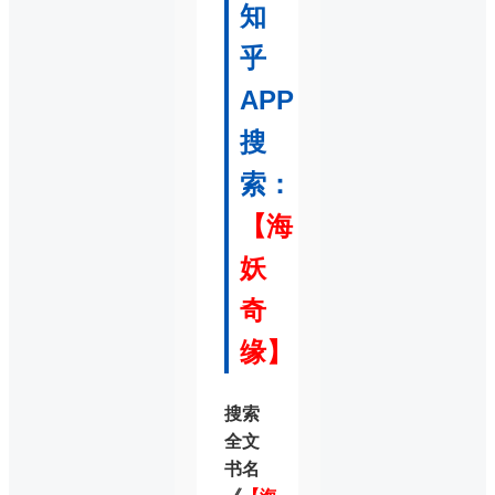
知
乎
APP
搜
索：
【海
妖
奇
缘】
搜索
全文
书名