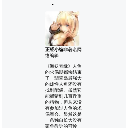
正经小编
非著名网
络编辑
《海妖奇缘》人鱼
的求偶期都快结束
了，翡翠岛最强大
的雄性人鱼还没有
找到配偶。虽然它
能捕猎到几百斤重
的猎物，但从来没
有参加过人鱼的求
偶舞会。显然这是
一条独自长大没有
家鱼教导的可怜