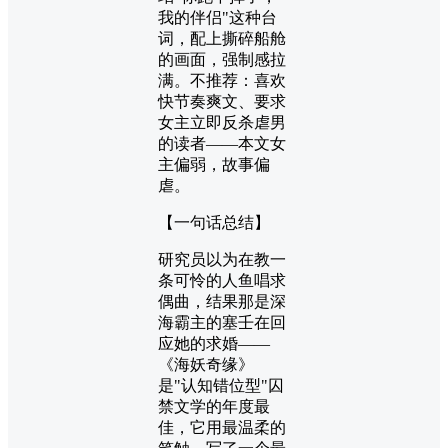
我的伴侣"这种台
词，配上撕碎船舱
的画面，强制感拉
满。不推荐：喜欢
快节奏爽文、要求
女主立即反杀虐男
的读者——本文女
主偏弱，故事偏
虐。
【一句话总结】
研究员以为在教一
条可怜的人鱼唱求
偶曲，结果那是深
海霸主的塞壬在回
应她的求婚——
《海妖奇缘》
是"认知错位型"囚
禁文学的年度最
佳，它用最温柔的