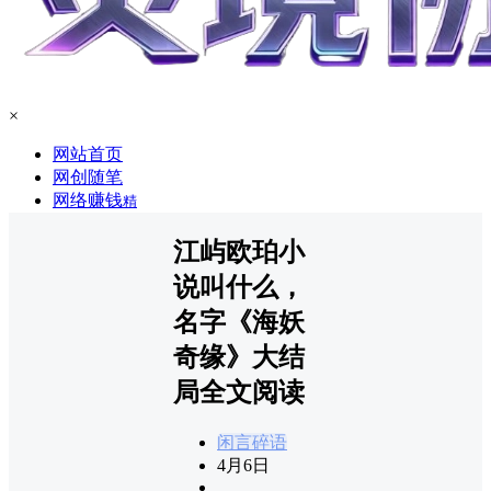
×
网站首页
网创随笔
网络赚钱
精
江屿欧珀小
说叫什么，
名字《海妖
奇缘》大结
局全文阅读
闲言碎语
4月6日