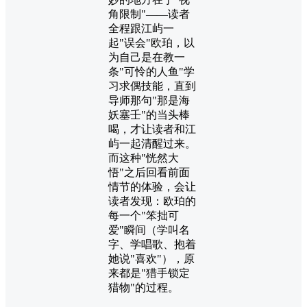
角限制"——读者
全程跟江屿一
起"误会"欧珀，以
为自己是在教一
条"可怜的人鱼"学
习求偶技能，直到
导师那句"那是海
妖塞壬"的当头棒
喝，才让读者和江
屿一起清醒过来。
而这种"恍然大
悟"之后回看前面
情节的体验，会让
读者发现：欧珀的
每一个"笨拙可
爱"瞬间（学叫名
字、学唱歌、抱着
她说"喜欢"），原
来都是"猎手锁定
猎物"的过程。