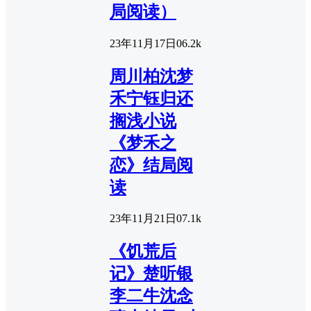
局阅读）
23年11月17日
0
6.2k
周川柏沈梦
禾宁钰归还
搁浅小说
《梦禾之
恋》结局阅
读
23年11月21日
0
7.1k
《饥荒后
记》楚听银
李二牛沈念