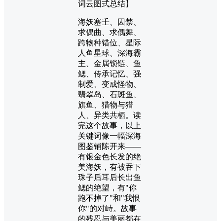
词云图式总结】
海妖塞壬、囚禁、
求偶曲、求偶舞、
跨物种错位、星际
人鱼星球、深海霸
主、金属锁链、鱼
鳃、传承记忆、强
制爱、变成怪物、
翡翠岛、石斑鱼、
旗鱼、猎物与猎
人、异类共栖。读
完这个故事，以上
关键词像一幅深海
图鉴铺陈开来——
有银金色长发的绝
美海妖，有被吞下
珠子后耳后长出鱼
鳃的绝望，有"你
跑不掉了"和"我恨
你"的对峙。故事
的残忍与美丽都在