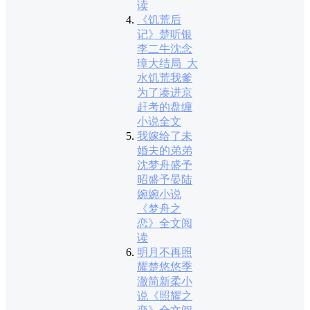
读
《饥荒后
记》楚听银
李二牛沈念
璋大结局_大
水饥荒我爹
为了凑进京
赶考的盘缠
小说全文
我嫁给了未
婚夫的弟弟
沈梦舟盛予
昭盛予晏陆
婉婉小说
《梦舟之
恋》全文阅
读
明月不再照
耀楚悠悠季
澈简新柔小
说《照耀之