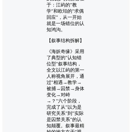
于：江屿的"教
学"和欧珀的"求偶
回应"，从一开始
就是一场错位的认
知鸿沟。
【叙事结构拆解】
《海妖奇缘》采用
了典型的"认知错
位型"叙事结构，
全文以江屿的第一
人称视角展开，通
过"相遇→教学→
被捕→囚禁→身体
变化→对峙
→？"六个阶段，
完成了从"以为是
研究关系"到"实际
是囚禁关系"的认
知颠覆。叙事最精
妙的地方在于"视