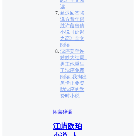
恋》全文阅
读
延迟回答骆
泽方昔年贺
胜许葭曾倩
小说《延迟
之恋》全文
阅读
沈序姜至许
妙妙大结局_
男主他重生
了沈序免费
阅读_我掏出
黑卡正要资
助沈序的学
费时小说
闲言碎语
江屿欧珀