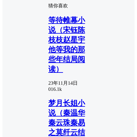
猜你喜欢
等待帷幕小
说（宋钰陈
枝枝赵星宇
他等我的那
些年结局阅
读）
23年11月14日
0
16.1k
梦月长姐小
说（秦温华
秦云珠秦易
之莫纤云结