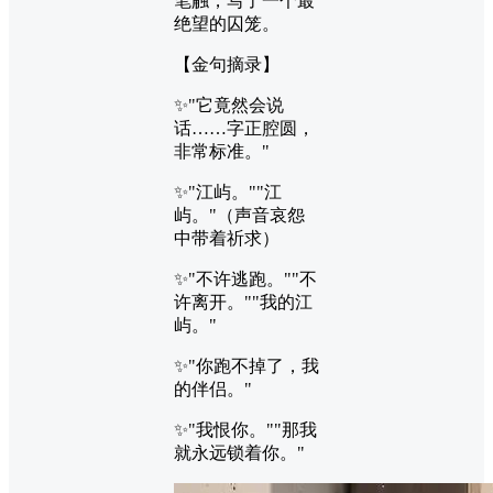
笔触，写了一个最
绝望的囚笼。
【金句摘录】
✨"它竟然会说
话……字正腔圆，
非常标准。"
✨"江屿。""江
屿。"（声音哀怨
中带着祈求）
✨"不许逃跑。""不
许离开。""我的江
屿。"
✨"你跑不掉了，我
的伴侣。"
✨"我恨你。""那我
就永远锁着你。"