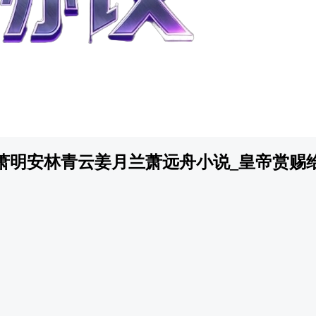
萧明安林青云姜月兰萧远舟小说_皇帝赏赐