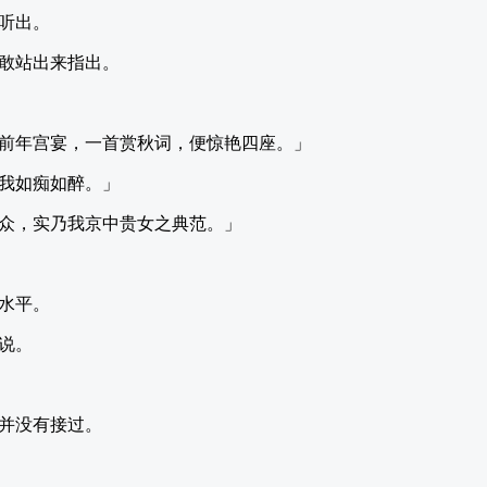
听出。
敢站出来指出。
前年宫宴，一首赏秋词，便惊艳四座。」
我如痴如醉。」
众，实乃我京中贵女之典范。」
水平。
说。
并没有接过。