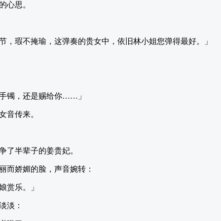
的心思。
节，瑕不掩瑜，这弹奏的贵女中，依旧林小姐您弹得最好。」
手镯，还是赐给你……」
女音传来。
争了半辈子的姜贵妃。
丽而娇媚的脸，声音婉转：
娘赏乐。」
淡淡：