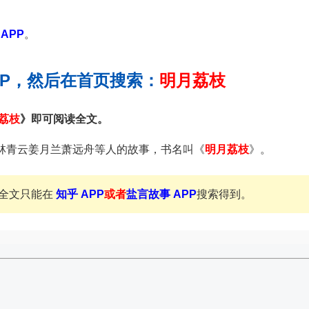
APP
。
PP，然后在首页搜索：
明月荔枝
荔枝
》即可阅读全文。
林青云姜月兰萧远舟等人的故事，书名叫《
明月荔枝
》。
全文只能在
知乎 APP
或者
盐言故事 APP
搜索得到。