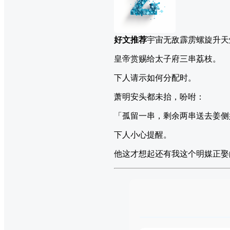
好文推荐
宇宙无敌霹雳螺旋升天
皇帝赏赐给太子府三串荔枝。
下人请示如何分配时。
萧明安头都未抬，吩咐：
「孤留一串，剩余两串送去姜侧
下人小心提醒。
他这才想起还有我这个明媒正娶