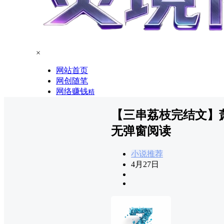
×
网站首页
网创随笔
网络赚钱
精
【三串荔枝完结文】
无弹窗阅读
小说推荐
4月27日