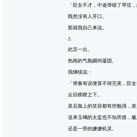
「臣女不才，中途弹错了琴弦，
既然没有人开口。
那就我自己来说。
2.
此言一出。
热闹的气氛瞬间凝固。
我继续说：
「弹奏有误便算不得完美，臣女
众目睽睽之下。
皇后脸上的笑容都有些勉强，差
送来玉镯的太监也不知所措，尴
还是一旁的嬷嬷机灵。