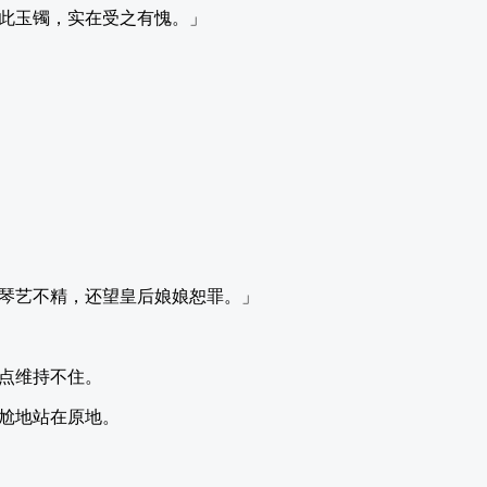
此玉镯，实在受之有愧。」
琴艺不精，还望皇后娘娘恕罪。」
点维持不住。
尬地站在原地。