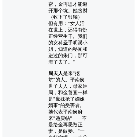
密，金再思才能避
开那个坑。她贪财
（收下了银镯），
但有用："女人活
在世上，还得有份
正经营生干。我们
的女科圣手明溪小
姐，知道的秘闻和
进过的朱门，那可
海了去了。"
周夫人
是来"挖
坑"的人。平南侯
世子夫人，母家姓
周，和金善宜一样
是"庶妹抢了嫡姐
婚事"的受害者。
她代表平南侯府
来"递庚帖"——不
是给金再思做正
妻，是做妾。"一