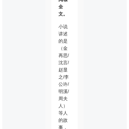
全
文。
小说
讲述
的是
（金
再思/
沈言/
赵显
之/李
公许/
明溪/
周夫
人）
等人
的故
事，