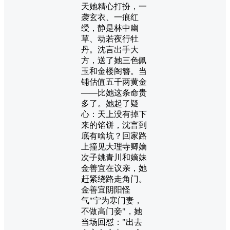
天她精心打扮，一
袭玄衣、一痕红
绶，静是林中幽
草、动若夜行牡
丹。沈言出手大
方，送了她三色佩
玉和金楼阁簪。当
铺估值五千两黄金
——比她这条命贵
多了。她起了疑
心：天上没有掉下
来的馅饼，沈言到
底有啥坑？回家路
上撞见大理寺卿嫡
次子姚青川和嫡妹
金善宜在议亲，她
赶紧绕路走角门。
金善宜阴阳怪
气"宁为寒门妻，
不做高门妾"，她
当场回怼："出去