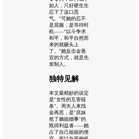
如人，只好硬生生
忍下了这口恶
气。"可她的忍不
是屈服，是等待时
机——"以斗争求
和平，和平自然而
来的就砸头上
了。"她反击金善
宜的方式，就是先
发制人。
独特见解
本文最精妙的设定
是"女性的互害链
条"。周夫人来找
金再思，是"庶妹
抢了嫡姐婚事"的
既得利益者——她
占了自己姐姐的便
宜，所以在平南侯