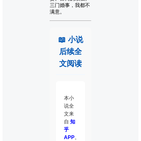
三门婚事，我都不
满意。
📖 小说
后续全
文阅读
本小
说全
文来
自
知
乎
APP
。