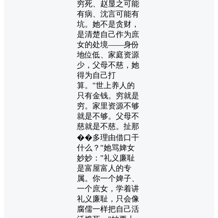
穷死、赵显之可能
有病、沈言可能有
坑。她不是贪财，
是清楚自己作为庶
女的处境——身份
地位低、家庭资源
少，父母不慈，她
得为自己打
算。"世上养人的
只有金钱。穷就是
穷。家里资源不够
就是不够。父母不
慈就是不慈。扯那
��多理由借口干
什么？"她骂婢女
妙妙："礼义廉耻
是富屋富人的专
属。你一个婢子、
一个庶女，学着讲
礼义廉耻，只会像
腐儒一样把自己活