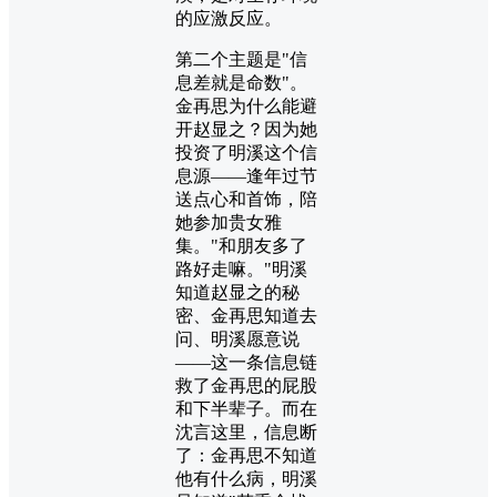
的应激反应。
第二个主题是"信
息差就是命数"。
金再思为什么能避
开赵显之？因为她
投资了明溪这个信
息源——逢年过节
送点心和首饰，陪
她参加贵女雅
集。"和朋友多了
路好走嘛。"明溪
知道赵显之的秘
密、金再思知道去
问、明溪愿意说
——这一条信息链
救了金再思的屁股
和下半辈子。而在
沈言这里，信息断
了：金再思不知道
他有什么病，明溪