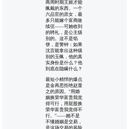
商周时期王姬才能
佩戴的东西。一个
六品官的庶女，最
多只能嫁个富商做
续弦——可她收到
的聘礼，是公主级
别的。这不是馅
饼，是警钟：如果
沈言能拿出这种级
别的玉佩，他的真
实身份是什么？他
到底在隐瞒什么？
最短小精悍的爆点
是金再思拒绝赵显
之的原因。"用婚
姻换荣华富贵我觉
得可行，用屁股换
荣华富贵我觉得不
行。"——她不是
不懂婚姻是交易，
是这场交易的风险