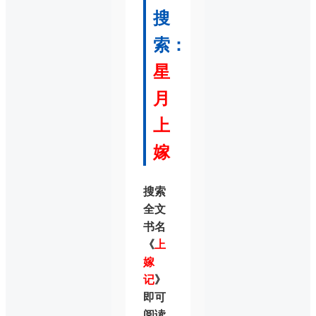
搜
索：
星
月
上
嫁
搜索
全文
书名
《
上
嫁
记
》
即可
阅读