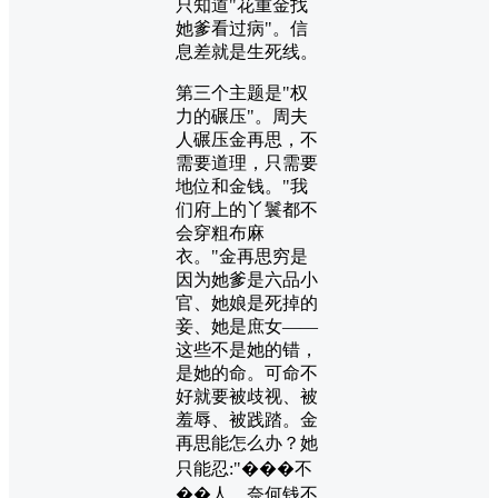
只知道"花重金找
她爹看过病"。信
息差就是生死线。
第三个主题是"权
力的碾压"。周夫
人碾压金再思，不
需要道理，只需要
地位和金钱。"我
们府上的丫鬟都不
会穿粗布麻
衣。"金再思穷是
因为她爹是六品小
官、她娘是死掉的
妾、她是庶女——
这些不是她的错，
是她的命。可命不
好就要被歧视、被
羞辱、被践踏。金
再思能怎么办？她
只能忍:"���不
��人，奈何钱不