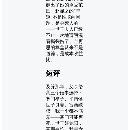
超出了她的承受范
围。赵显之的"旱
道"不是性取向问
题，是会死人的
——世子夫人已经
不止一次地请明溪
看撕裂伤了。金再
思的算盘从来不是
道德，是成本收益
比。
短评
及笄那年，父亲给
我三个婚事选择：
寒门举子、平南侯
世子良妾、富商续
弦。我一个都不满
意——寒门可能穷
死，世子好龙阳，
富商有坑。我是六