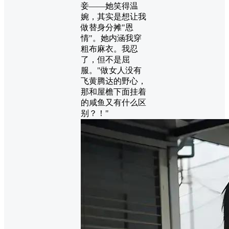
妾——她笑得温
婉，其实是想让我
做替身分摊"恩
情"。她内涵我穿
粗布麻衣。我忍
了，但不是屈
服。"做女人没有
飞黄腾达的野心，
那和屋檐下面挂着
的咸鱼又有什么区
别？！"