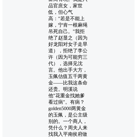
品官庶女，家世
低，但心气
高："若是不能上
嫁，宁肯一根麻绳
吊死自己。"我拒
绝了赵显之（因为
好龙阳对女子走旱
道），拒绝了李公
许（因为可能穷三
代），选择见沈
言。他出手大方，
玉佩估值五千两黄
金——比我这条命
还贵。明溪说
他"花重金找她爹
看过病"。有病？
golden5000两黄金
的玉佩，是公主级
别的。一个商人，
凭什么？周夫人来
找我入平南侯府做