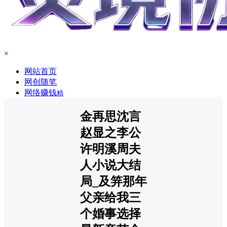
×
网站首页
网创随笔
网络赚钱
精
金再思沈言
赵显之李公
许明溪周夫
人小说大结
局_及笄那年
父亲给我三
个婚事选择