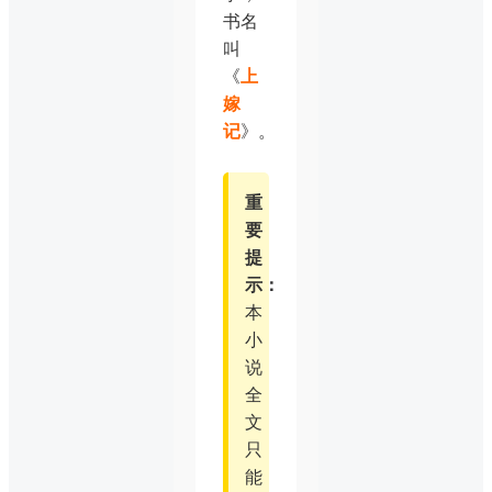
书名
叫
《
上
嫁
记
》。
重
要
提
示：
本
小
说
全
文
只
能