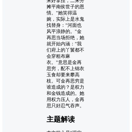
来好拿捏，二来分
摊平南侯世子的恩
情。"她笑得温
婉，实际上是水鬼
找替身："河面也
风平浪静的。"金
再思当场拒绝，她
就开始内涵："我
们府上的丫鬟都不
会穿粗布麻
衣。"意思是金再
思穷，配不上锦衣
玉食却要来攀高
枝。可金再思穷是
谁造成的？是权力
和金钱造成的。她
用权力压人，金再
思只好忍气吞声。
主题解读