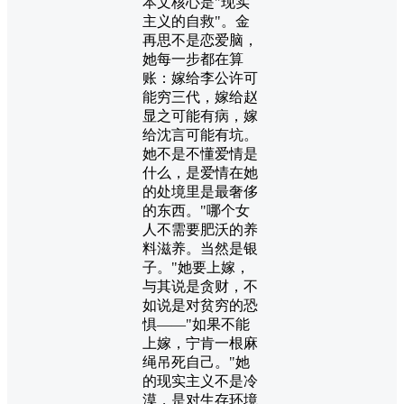
本文核心是"现实
主义的自救"。金
再思不是恋爱脑，
她每一步都在算
账：嫁给李公许可
能穷三代，嫁给赵
显之可能有病，嫁
给沈言可能有坑。
她不是不懂爱情是
什么，是爱情在她
的处境里是最奢侈
的东西。"哪个女
人不需要肥沃的养
料滋养。当然是银
子。"她要上嫁，
与其说是贪财，不
如说是对贫穷的恐
惧——"如果不能
上嫁，宁肯一根麻
绳吊死自己。"她
的现实主义不是冷
漠，是对生存环境