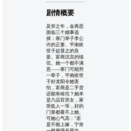
剧情概要
及笄之年，金再思
面临三个婚事选
择：寒门举子李公
许的正妻、平南侯
世子赵显之的良
妾、富商沈言的续
弦。她一个都不满
意——寒门可能穷
一辈子，平南侯世
子好龙阳令她害
怕，富商是二手货
还能有啥坑？她本
是六品官庶女，家
世低人一等，好的
门第都看不上她。
可她心气高："若
是不能上嫁，宁肯
一根麻绳吊死自