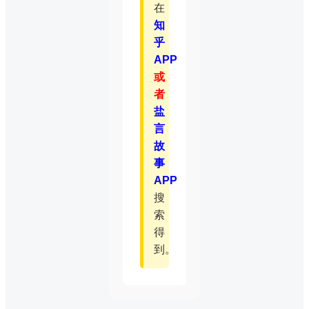
在
知
乎
APP
或
者
盐
言
故
事
APP
搜
索
得
到。