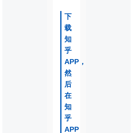
下
载
知
乎
APP，
然
后
在
知
乎
APP