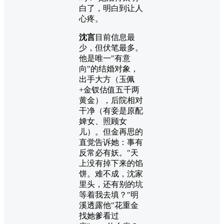
白了，明白到让人
心疼。
沈言
目前信息最
少，但伏笔最多。
他是唯一"有意
向"的结婚对象，
出手大方（玉佩
+金钗估值五千两
黄金），后院相对
干净（有妾是原配
婢女、照顾女
儿）。但金再思的
直觉告诉她：事有
反常必有妖。"天
上没有掉下来的馅
饼。难不成，沈家
里头，还有别的坑
等着我去填？"明
溪透露他"花重金
找她爹看过