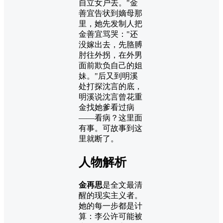
自立女户去。"金
善宜告状到嫡母那
里，她先发制人把
金善宜骂哭："还
没嫁出去，先胳膊
肘往外拐，在外男
面前欺负自己的姐
妹。"后又到明溪
处打探沈言的底，
明溪说沈言曾花重
金找她爹看过病
——看病？这里面
有事。可故事到这
里就断了。
人物解析
金再思
是全文最清
醒的现实主义者。
她的每一步都是计
算：李公许可能被