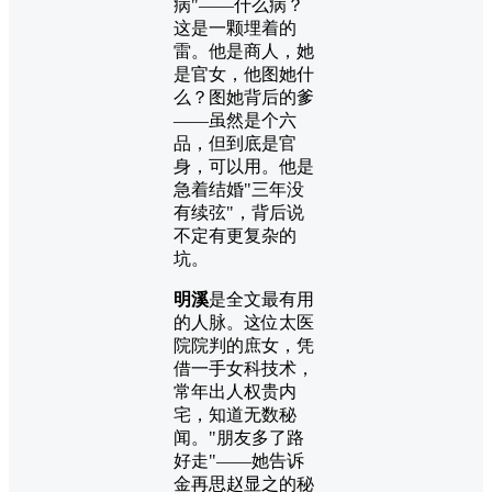
病"——什么病？
这是一颗埋着的
雷。他是商人，她
是官女，他图她什
么？图她背后的爹
——虽然是个六
品，但到底是官
身，可以用。他是
急着结婚"三年没
有续弦"，背后说
不定有更复杂的
坑。
明溪
是全文最有用
的人脉。这位太医
院院判的庶女，凭
借一手女科技术，
常年出人权贵内
宅，知道无数秘
闻。"朋友多了路
好走"——她告诉
金再思赵显之的秘