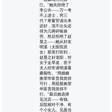
己。"她先拒绝了
李公许——万一考
不上进士，穷三
代？寒窗苦读出来
还好，混不出头还
得为几两碎银操
劳。然后拒绝了赵
显之——她从好友
明溪（太医院庶
女）那里打听到，
赵显之好龙阳，对
女子走旱道，世子
夫人经常请明溪看
撕裂伤。"用婚姻
换荣华富贵我觉得
可行，用屁股换荣
华富贵我觉得不
行。"最后她选择
见沈言——有钱、
后院相对干净、有
个小女儿。见面当