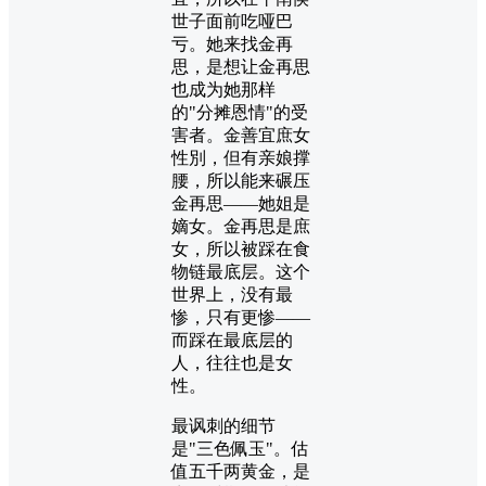
世子面前吃哑巴
亏。她来找金再
思，是想让金再思
也成为她那样
的"分摊恩情"的受
害者。金善宜庶女
性別，但有亲娘撑
腰，所以能来碾压
金再思——她姐是
嫡女。金再思是庶
女，所以被踩在食
物链最底层。这个
世界上，没有最
惨，只有更惨——
而踩在最底层的
人，往往也是女
性。
最讽刺的细节
是"三色佩玉"。估
值五千两黄金，是