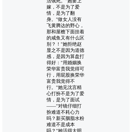
活饿死。"她要上
嫁，不是为了爱
情，是为了翻
身。"做女人没有
飞黄腾达的野心，
那和屋檐下面挂着
的咸鱼又有什么区
别？！"她拒绝赵
显之不是因为道德
感，是因为算盘打
得好："用婚姻换
荣华富贵我觉得可
行，用屁股换荣华
富贵我觉得不
行。"她见沈言精
心打扮不是为了爱
情，是为了面试
——"对镜仔细打
扮难道不耗心力
吗？新买胭脂水粉
难道不是成本
吗？"她活得太明