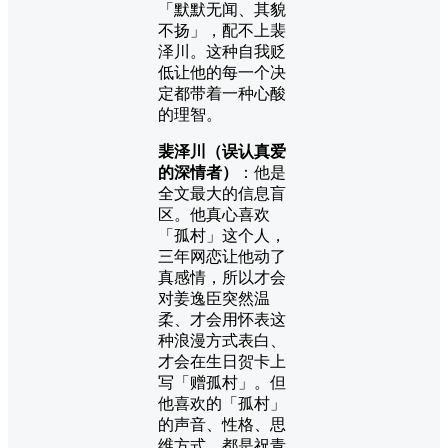
「默默无闻、其貌
不扬」，配不上裴
泽川。这种自我贬
低让他的每一个决
定都带着一种心酸
的理智。
裴泽川（误认真爱
的深情者）
：他是
全文最大的信息盲
区。他真心喜欢
「孤村」这个人，
三年网恋让他动了
真感情，所以才会
对姜逸臣突然温
柔、才会用怀表这
种浪漫方式表白、
才会在生日贺卡上
写「赠孤村」。但
他喜欢的「孤村」
的声音、性格、思
维方式，都是祝青