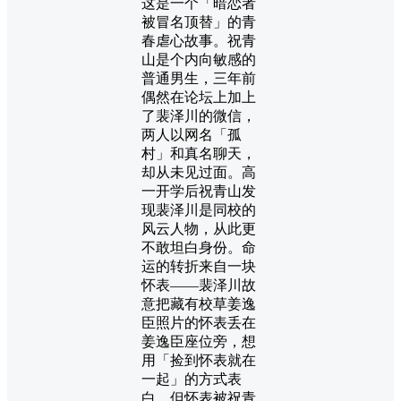
这是一个「暗恋者
被冒名顶替」的青
春虐心故事。祝青
山是个内向敏感的
普通男生，三年前
偶然在论坛上加上
了裴泽川的微信，
两人以网名「孤
村」和真名聊天，
却从未见过面。高
一开学后祝青山发
现裴泽川是同校的
风云人物，从此更
不敢坦白身份。命
运的转折来自一块
怀表——裴泽川故
意把藏有校草姜逸
臣照片的怀表丢在
姜逸臣座位旁，想
用「捡到怀表就在
一起」的方式表
白。但怀表被祝青