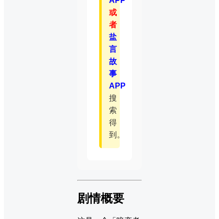
APP
或
者
盐
言
故
事
APP
搜
索
得
到。
剧情概要