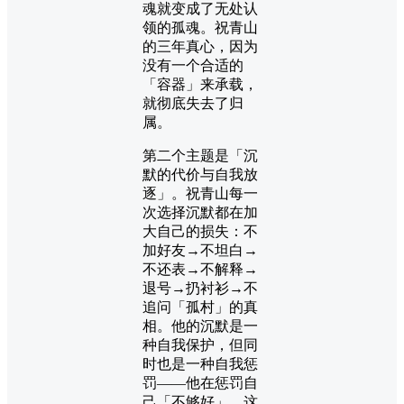
魂就变成了无处认
领的孤魂。祝青山
的三年真心，因为
没有一个合适的
「容器」来承载，
就彻底失去了归
属。
第二个主题是「沉
默的代价与自我放
逐」。祝青山每一
次选择沉默都在加
大自己的损失：不
加好友→不坦白→
不还表→不解释→
退号→扔衬衫→不
追问「孤村」的真
相。他的沉默是一
种自我保护，但同
时也是一种自我惩
罚——他在惩罚自
己「不够好」。这