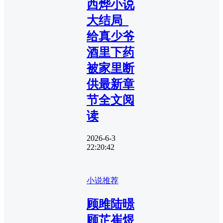
西烨小说
大结局_
给真少爷
酒里下药
被家里断
供最新章
节全文阅
读
2026-6-3
22:20:42
小说推荐
顾雎陆暻
顾芷崔煜