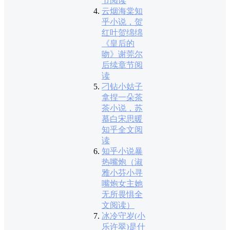
节阅读
云烟海棠知
乎小说，贺
红叶贺绵绵
《皇后的
吻》谢莞尔
后续章节阅
读
刁钻小姑子
拿捏一朵茶
茶小说，苏
慕白宋思暖
知乎全文阅
读
知乎小说暴
热嘴炮（淑
雅小芬小寻
嘴炮女主她
无所畏惧全
文阅读）
冰冷守岁(小
乐许翠)是什