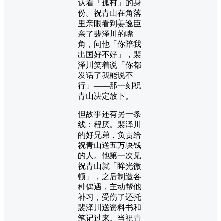
认着「孤村」的身
份。祝青山在角落
里亲眼看到姜逸臣
亲了裴泽川的嘴
角，问他「你陪我
出国好不好」，裴
泽川笑着说「你都
发话了我能说不
行」——那一刻祝
青山决定放下。
但故事还有另一条
线：程厌。裴泽川
的好兄弟，负责给
祝青山送五万块钱
的人。他第一次见
祝青山就「眸光微
顿」，之后制造各
种偶遇，主动帮他
补习，受伤了还托
裴泽川送资料书和
笔记过来。当祝青