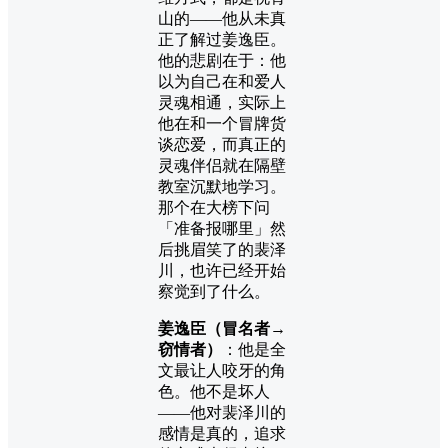
山的——他从未真
正了解过姜逸臣。
他的悲剧在于：他
以为自己在和爱人
灵魂相通，实际上
他在和一个冒牌货
谈恋爱，而真正的
灵魂伴侣就在隔壁
教室沉默地学习。
那个在大榜下问
「准备报哪里」然
后挑眉笑了的裴泽
川，也许已经开始
察觉到了什么。
姜逸臣（冒名者→
窃情者）
：他是全
文最让人咬牙的角
色。他不是坏人
——他对裴泽川的
感情是真的，追求