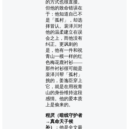
的方式也很直接。
但他的致命错误在
于：他知道自己不
是「孤村」，却选
择冒认。裴泽川对
他的温柔建立在误
会之上，而他没有
纠正。更讽刺的
是，他有一件和祝
青山一模一样的红
色梅花鹿衬衫——
那件衬衫很可能是
裴泽川帮「孤村」
挑的，姜逸臣穿上
它，就是在用祝青
山的身份维持这段
感情。他的爱本质
上是偷来的。
程厌（暗线守护者
→真命天子候
补）
：他是全文最