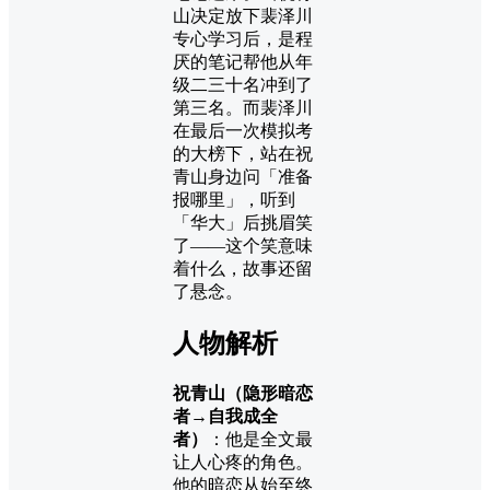
山决定放下裴泽川
专心学习后，是程
厌的笔记帮他从年
级二三十名冲到了
第三名。而裴泽川
在最后一次模拟考
的大榜下，站在祝
青山身边问「准备
报哪里」，听到
「华大」后挑眉笑
了——这个笑意味
着什么，故事还留
了悬念。
人物解析
祝青山（隐形暗恋
者→自我成全
者）
：他是全文最
让人心疼的角色。
他的暗恋从始至终