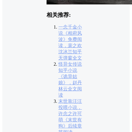
相关推荐:
一念千金小
说《相府风
波》免费阅
读，裴之欢
沈冰兰知乎
无弹窗全文
怪异女传说
知乎小说
《诡异姑
娘》，赵丹
林云全文阅
读
末世靠汪汪
投喂小说，
许念之许可
萌《末世有
狗》后续章