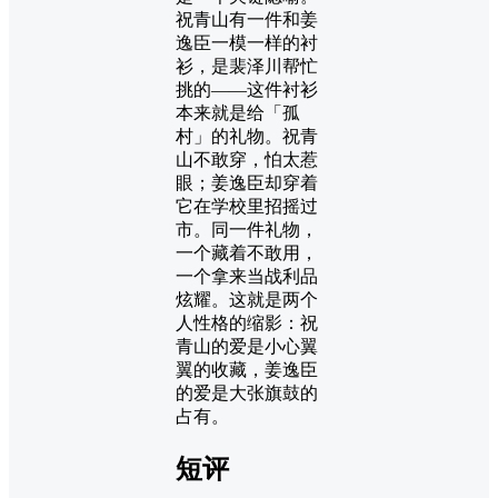
祝青山有一件和姜
逸臣一模一样的衬
衫，是裴泽川帮忙
挑的——这件衬衫
本来就是给「孤
村」的礼物。祝青
山不敢穿，怕太惹
眼；姜逸臣却穿着
它在学校里招摇过
市。同一件礼物，
一个藏着不敢用，
一个拿来当战利品
炫耀。这就是两个
人性格的缩影：祝
青山的爱是小心翼
翼的收藏，姜逸臣
的爱是大张旗鼓的
占有。
短评