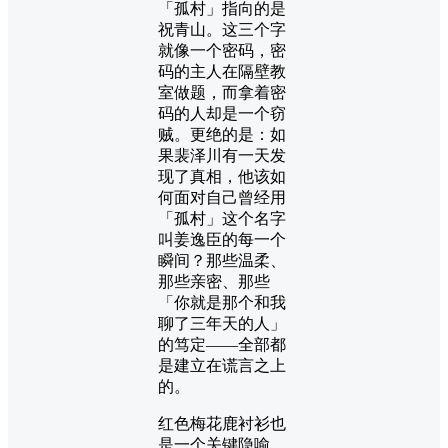
「孤村」指向的是
祝青山。这三个字
就像一个密码，密
码的主人在隔壁教
室做题，而拿着密
码的人却是一个窃
贼。更绝的是：如
果裴泽川有一天发
现了真相，他该如
何面对自己曾经用
「孤村」这个名字
叫姜逸臣的每一个
瞬间？那些温柔、
那些亲密、那些
「你就是那个和我
聊了三年天的人」
的笃定——全部都
是建立在谎言之上
的。
红色梅花鹿衬衫也
是一个关键隐喻。