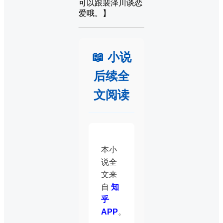
可以跟裴泽川谈恋
爱哦。】
📖 小说
后续全
文阅读
本小
说全
文来
自
知
乎
APP
。