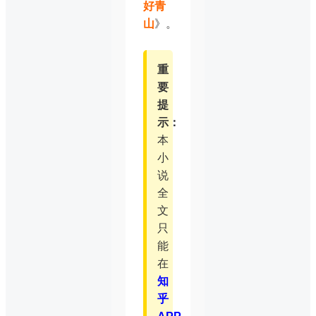
好青
山
》。
重
要
提
示：
本
小
说
全
文
只
能
在
知
乎