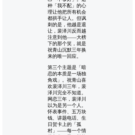
种「我不配」的心
理让他把所有机会
都拱手让人。但讽
刺的是，他越是退
让，裴泽川反而越
注意到他——大榜
下的那个笑，就是
祝青山沉默三年换
来的唯一回应。
第三个主题是「暗
恋的本质是一场独
角戏」。祝青山喜
欢裴泽川三年，裴
泽川完全不知道。
网恋三年，裴泽川
以为是另一个人。
怀表事件、五万块
钱、讲题电话、生
日贺卡上的「孤
村」——每一个情