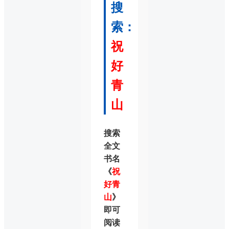
搜
索：
祝
好
青
山
搜索
全文
书名
《
祝
好青
山
》
即可
阅读