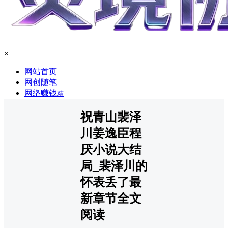
×
网站首页
网创随笔
网络赚钱
精
祝青山裴泽
川姜逸臣程
厌小说大结
局_裴泽川的
怀表丢了最
新章节全文
阅读