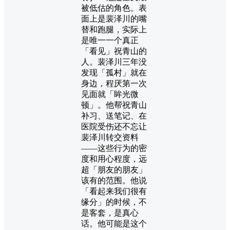
被低估的角色。表
面上是裴泽川的嘴
替和跑腿，实际上
是唯一一个真正
「看见」祝青山的
人。裴泽川三年没
发现「孤村」就在
身边，程厌第一次
见面就「眸光微
顿」。他帮祝青山
补习、送笔记、在
医院受伤还不忘让
裴泽川转交资料
——这些行为的密
度和用心程度，远
超「朋友的朋友」
该有的范围。他说
「看起来我们很有
缘分」的时候，不
是客套，是真心
话。他可能是这个