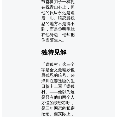
节都像刀子一样扎
在祝青山心上，但
他的反应永远是退
后一步。暗恋最残
忍的地方不是得不
到，而是你明明就
在他身边，他却把
你当陌生人。
独特见解
「赠孤村」这三个
字是全文最精妙也
最残忍的暗号。裴
泽川在姜逸臣的生
日贺卡上写「赠孤
村」——他以为这
是只有他们两个人
才懂的亲密称呼，
是三年网恋的私密
纪念。但实际上，