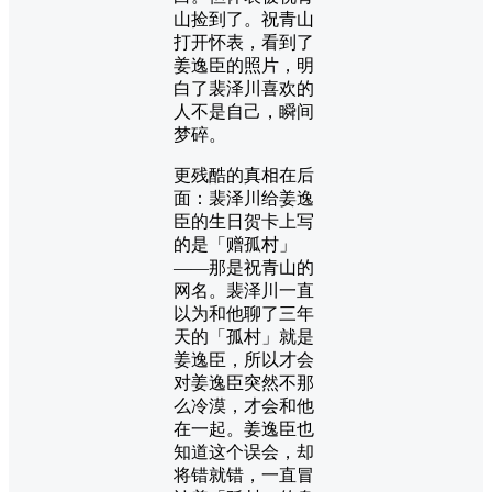
山捡到了。祝青山
打开怀表，看到了
姜逸臣的照片，明
白了裴泽川喜欢的
人不是自己，瞬间
梦碎。
更残酷的真相在后
面：裴泽川给姜逸
臣的生日贺卡上写
的是「赠孤村」
——那是祝青山的
网名。裴泽川一直
以为和他聊了三年
天的「孤村」就是
姜逸臣，所以才会
对姜逸臣突然不那
么冷漠，才会和他
在一起。姜逸臣也
知道这个误会，却
将错就错，一直冒