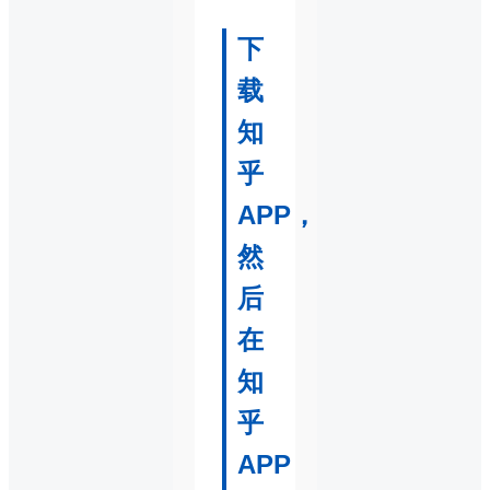
下
载
知
乎
APP，
然
后
在
知
乎
APP