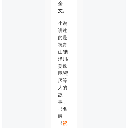
全
文。
小说
讲述
的是
祝青
山/裴
泽川/
姜逸
臣/程
厌等
人的
故
事，
书名
叫
《
祝