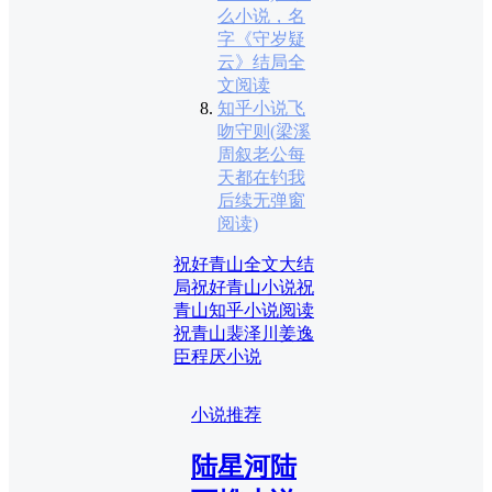
么小说，名
字《守岁疑
云》结局全
文阅读
知乎小说飞
吻守则(梁溪
周叙老公每
天都在钓我
后续无弹窗
阅读)
祝好青山全文大结
局
祝好青山小说
祝
青山知乎小说阅读
祝青山裴泽川姜逸
臣程厌小说
小说推荐
陆星河陆