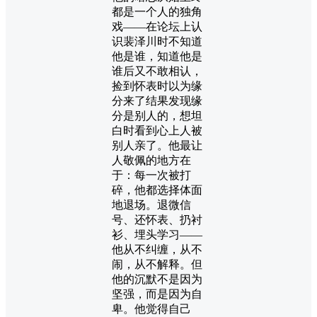
都是一个人的独角
戏——在论坛上认
识裴泽川时不知道
他是谁，知道他是
谁后又不敢相认，
捡到怀表时以为缘
分来了结果发现缘
分是别人的，想坦
白时看到心上人被
别人亲了。他最让
人敬佩的地方在
于：每一次被打
碎，他都选择体面
地退场。退微信
号、还怀表、扔衬
衫、埋头学习——
他从不纠缠，从不
闹，从不解释。但
他的沉默不是因为
坚强，而是因为自
卑。他觉得自己