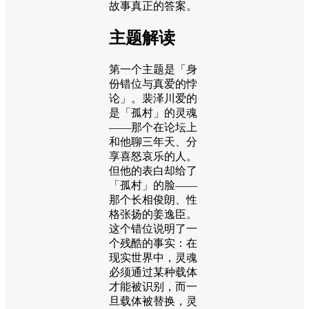
故事真正的答案。
主题解读
第一个主题是「身
份错位与真爱的悖
论」。裴泽川爱的
是「孤村」的灵魂
——那个在论坛上
和他聊三年天、分
享喜怒哀乐的人。
但他的表白却给了
「孤村」的脸——
那个长相俊朗、性
格张扬的姜逸臣。
这个错位说明了一
个残酷的事实：在
现实世界中，灵魂
必须通过某种载体
才能被识别，而一
旦载体被替换，灵