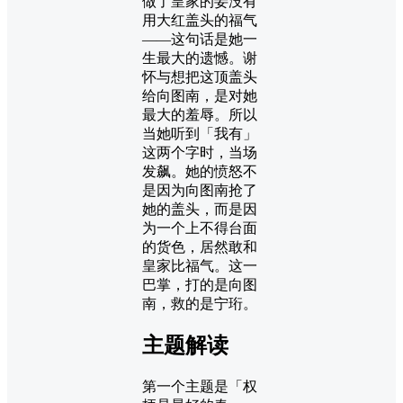
做了皇家的妾没有
用大红盖头的福气
——这句话是她一
生最大的遗憾。谢
怀与想把这顶盖头
给向图南，是对她
最大的羞辱。所以
当她听到「我有」
这两个字时，当场
发飙。她的愤怒不
是因为向图南抢了
她的盖头，而是因
为一个上不得台面
的货色，居然敢和
皇家比福气。这一
巴掌，打的是向图
南，救的是宁珩。
主题解读
第一个主题是「权