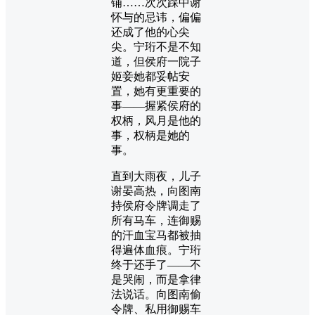
铺……次次踩中谢
怀与的忌讳，偏偏
还成了他的心尖
尖。宁珩不是不知
道，但侯府一院子
姬妾她都妥帖安
置，她有更重要的
事——握紧侯府的
权柄，风月是他的
事，权柄是她的
事。
直到大雨夜，儿子
谢晏高热，向图南
持侯府令牌调走了
所有马车，连御赐
的汗血宝马都被抽
得遍体血痕。宁珩
终于还手了——不
是哭闹，而是拿律
法说话。向图南偷
令牌、私用御赐车