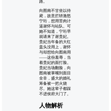
路。
向图南不甘坐以待
毙，故意拦轿激怒
宁珩，想用苦肉计
逼谢怀与站队。可
她不知道，宁珩早
就请来了谢贵妃。
贵妃当年备的大红
盖头没用上，谢怀
与却想给向图南用
——这份羞辱，当
着贵妃的面打脸。
贵妃当场翻脸，向
图南被掌嘴到面目
全非，盛大的婚礼
筹备被一把火烧
尽。她这辈子都踩
不进侯府大门了。
人物解析