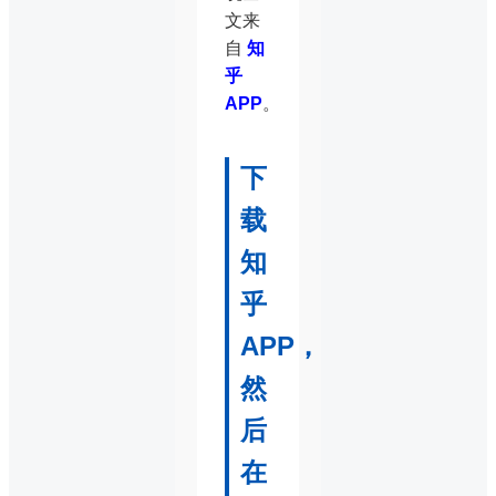
文来
自
知
乎
APP
。
下
载
知
乎
APP，
然
后
在