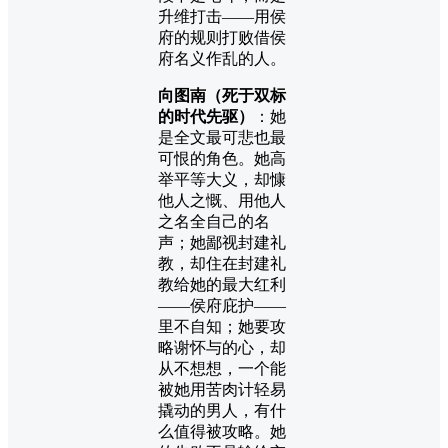
升维打击——用侯
府的规则打败借侯
府名义作乱的人。
向图南（死于双标
的时代先驱）
：她
是全文最可悲也最
可恨的角色。她高
举平等大义，却慷
他人之慨、用他人
之名全自己的名
声；她鄙视封建礼
教，却住在封建礼
教给她的最大红利
——侯府庇护——
里不自知；她要攻
略谢怀与的心，却
从不想想，一个能
被她用苦肉计轻易
撬动的男人，有什
么值得被攻略。她