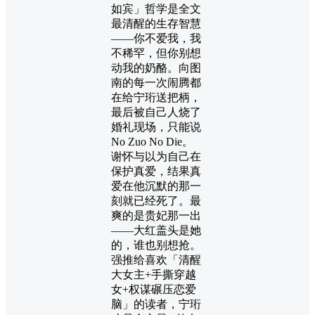
如宾」哲学是全文
最清醒的生存智慧
——你不爱我，我
不稀罕，但你别想
动我的奶酪。向图
南的每一次闹腾都
在给宁珩送把柄，
最后被自己人烧了
婚礼现场，只能说
No Zuo No Die。
谢怀与以为自己在
保护真爱，结果真
爱在他沉默的那一
刻就已经死了。最
爽的是贵妃那一出
——大红盖头是她
的，谁也别想抢。
强推给喜欢「清醒
大女主+手撕穿越
女+权谋碾压恋爱
脑」的读者，宁珩