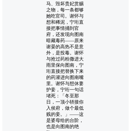
马、毁坏贵妃赏赐
之物，每一条都够
她吃官司。谢怀与
想和稀泥，宁珩直
接把事情捅到官
府，还发现向图南
暗藏毒药——原来
谢晏的高热不是意
外，是投毒。谢怀
与抢过药粉撒进大
雨里保向图南，宁
珩直接把替换下来
的药灌进向图南嘴
里。谢怀与想休妻
护妾，宁珩一句话
堵死：「冬至那
日，一顶小轿接你
入侯府，做个最低
贱的妾。」——这
是婆母给的台阶，
也是向图南的绝