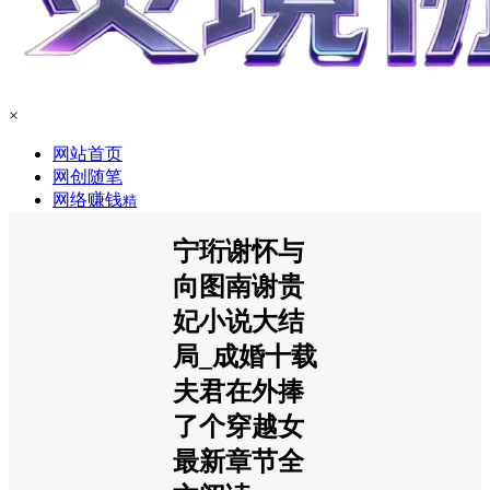
×
网站首页
网创随笔
网络赚钱
精
宁珩谢怀与
向图南谢贵
妃小说大结
局_成婚十载
夫君在外捧
了个穿越女
最新章节全