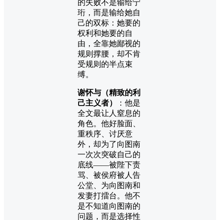
的失败不是输给宁
珩，而是输给她自
己的双标：她要的
权利和她要的自
由，全靠她鄙视的
规则撑腰，却不肯
受规则的半点束
缚。
谢怀与（精致的利
己主义者）
：他是
全文最让人窒息的
角色。他好脸面、
重秩序、讨厌意
外，却为了向图南
一次次突破自己的
底线——被陛下责
骂、被侯府被人告
公堂、为向图南和
发妻打擂台。他不
是不知道向图南的
问题，而是选择性