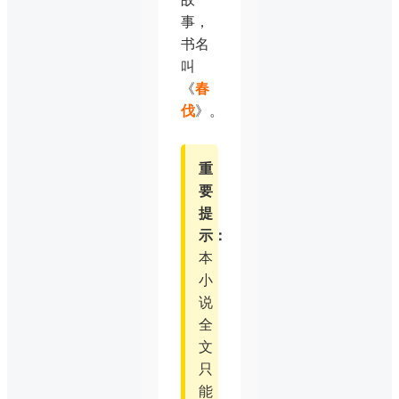
事，
书名
叫
《
春
伐
》。
重
要
提
示：
本
小
说
全
文
只
能