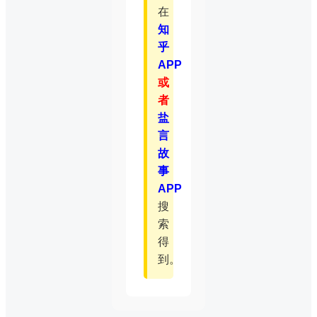
在
知
乎
APP
或
者
盐
言
故
事
APP
搜
索
得
到。