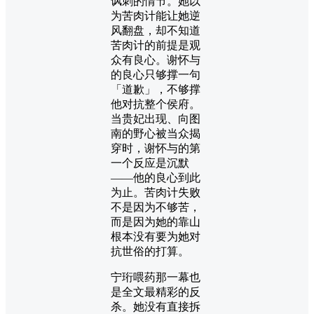
讽刺的情节。她以
为苦肉计能让她逆
风翻盘，却不知道
苦肉计的前提是观
众有良心。谢怀与
的良心只够撑一句
「道歉」，不够撑
他对抗整个侯府。
当贵妃出现、向图
南的野心被当众揭
穿时，谢怀与的第
一个反应是沉默
——他的良心到此
为止。苦肉计失败
不是因为不够苦，
而是因为她的靠山
根本没有要为她对
抗世俗的打算。
宁珩喂药那一幕也
是全文最精彩的反
杀。她没有直接拆