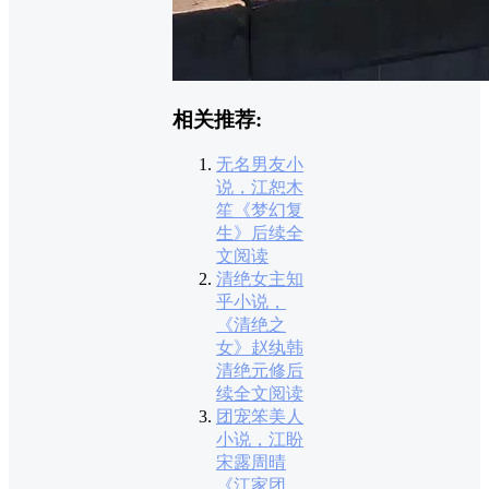
相关推荐:
无名男友小
说，江恕木
笙《梦幻复
生》后续全
文阅读
清绝女主知
乎小说，
《清绝之
女》赵纨韩
清绝元修后
续全文阅读
团宠笨美人
小说，江盼
宋露周晴
《江家团