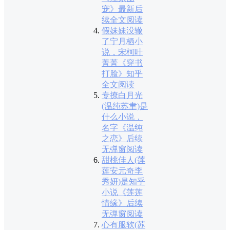
宠》最新后
续全文阅读
假妹妹没辙
了宁月栖小
说，宋柯叶
菁菁《穿书
打脸》知乎
全文阅读
专撩白月光
(温纯苏聿)是
什么小说，
名字《温纯
之恋》后续
无弹窗阅读
甜桃佳人(莲
莲安元奇李
秀妍)是知乎
小说《莲莲
情缘》后续
无弹窗阅读
心有服软(苏