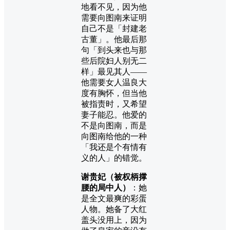
地看不见，因为他
需要向图南来证明
自己不是「封建老
古董」。他最后那
句「到头来也与那
些后院妇人别无二
样」最见其人——
他需要女人温良大
度有胸怀，但当他
被指责时，又希望
妻子能忍。他爱的
不是向图南，而是
向图南给他的一种
「我还是个有情有
义的人」的错觉。
谢贵妃（被权柄撑
腰的局中人）
：她
是全文最爽的彩蛋
人物。她备了大红
盖头没用上，因为