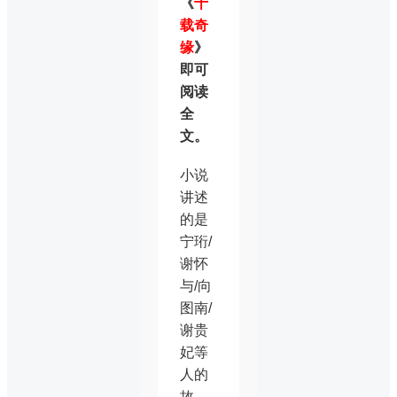
《
十
载奇
缘
》
即可
阅读
全
文。
小说
讲述
的是
宁珩/
谢怀
与/向
图南/
谢贵
妃等
人的
故