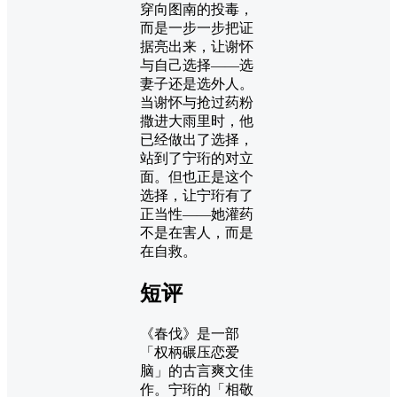
穿向图南的投毒，
而是一步一步把证
据亮出来，让谢怀
与自己选择——选
妻子还是选外人。
当谢怀与抢过药粉
撒进大雨里时，他
已经做出了选择，
站到了宁珩的对立
面。但也正是这个
选择，让宁珩有了
正当性——她灌药
不是在害人，而是
在自救。
短评
《春伐》是一部
「权柄碾压恋爱
脑」的古言爽文佳
作。宁珩的「相敬