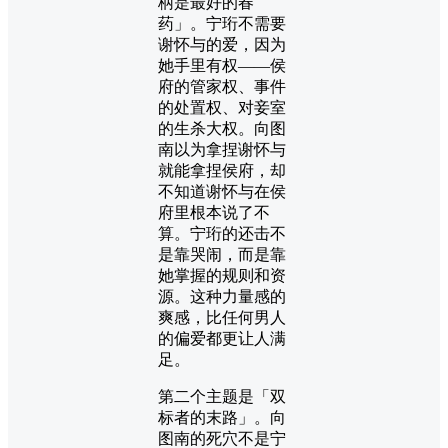
柄是最好的春
药」。宁珩不需要
谢怀与的爱，因为
她手里有权——侯
府的管家权、事件
的处置权、对妾室
的生杀大权。向图
南以为拿捏谢怀与
就能拿捏侯府，却
不知道谢怀与在侯
府里根本说了不
算。宁珩的还击不
是靠哭闹，而是靠
她掌握的规则和资
源。这种力量感的
爽感，比任何男人
的偏爱都更让人满
足。
第二个主题是「双
标者的末路」。向
图南的死穴不是宁