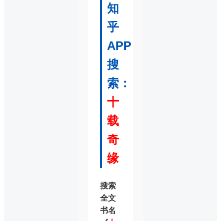
知
乎
APP
搜
索：
十
载
奇
缘
搜索
全文
书名