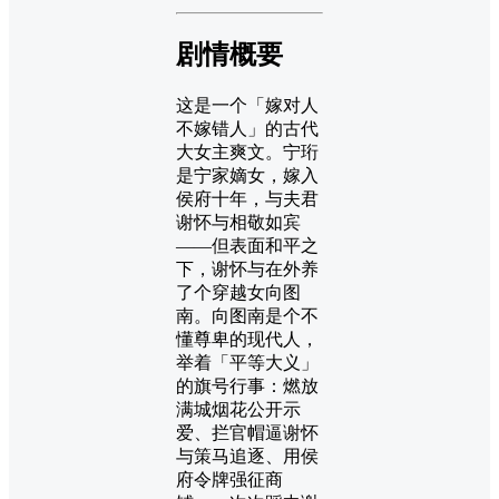
剧情概要
这是一个「嫁对人
不嫁错人」的古代
大女主爽文。宁珩
是宁家嫡女，嫁入
侯府十年，与夫君
谢怀与相敬如宾
——但表面和平之
下，谢怀与在外养
了个穿越女向图
南。向图南是个不
懂尊卑的现代人，
举着「平等大义」
的旗号行事：燃放
满城烟花公开示
爱、拦官帽逼谢怀
与策马追逐、用侯
府令牌强征商