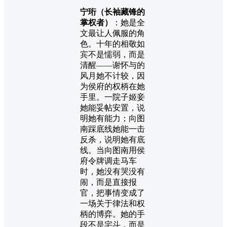
宁珩（长袖藏锋的
掌权者）
：她是全
文最让人佩服的角
色。十年的相敬如
宾不是懦弱，而是
清醒——谢怀与的
风月她不计较，因
为侯府的权柄在她
手里。一院子姬妾
她能妥帖安置，说
明她有能力；向图
南踩底线她能一击
反杀，说明她有底
线。当向图南用侯
府令牌调走马车
时，她没有哭没有
闹，而是直接报
官，把事情变成了
一场关于律法和权
柄的博弈。她的手
段不是宅斗，而是