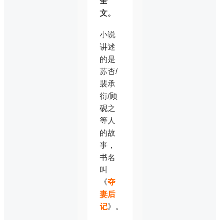
全
文。
小说
讲述
的是
苏杳/
裴承
衍/顾
砚之
等人
的故
事，
书名
叫
《
夺
妻后
记
》。