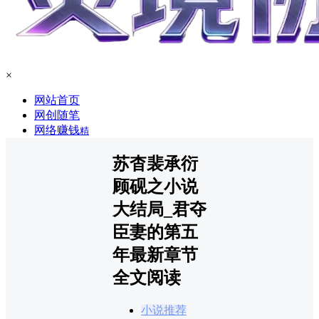
×
网站首页
网创随笔
网络赚钱
精
苏杳裴承衍
顾砚之小说
大结局_君夺
臣妻的第五
年最新章节
全文阅读
小说推荐