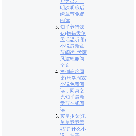
尸之恋》，
明姝明琅后
续章节免费
阅读
知乎养错妹
妹(抱错天使
孟瑶温听澜)
小说最新章
节阅读_孟家
风波笔趣阁
全文
撩倒高冷同
桌(唐洛周霖)
小说免费阅
读，同桌之
光知乎最新
章节在线阅
读
灾星少女(朱
茵茵乔乔翠
姑)是什么小
说，名字