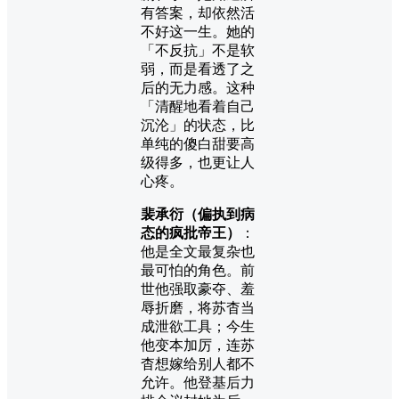
有答案，却依然活
不好这一生。她的
「不反抗」不是软
弱，而是看透了之
后的无力感。这种
「清醒地看着自己
沉沦」的状态，比
单纯的傻白甜要高
级得多，也更让人
心疼。
裴承衍（偏执到病
态的疯批帝王）
：
他是全文最复杂也
最可怕的角色。前
世他强取豪夺、羞
辱折磨，将苏杳当
成泄欲工具；今生
他变本加厉，连苏
杳想嫁给别人都不
允许。他登基后力