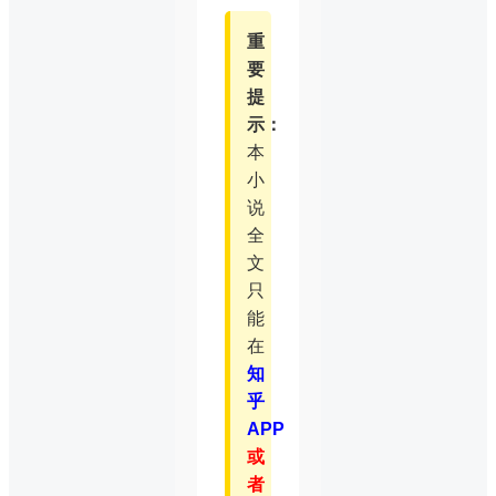
重
要
提
示：
本
小
说
全
文
只
能
在
知
乎
APP
或
者