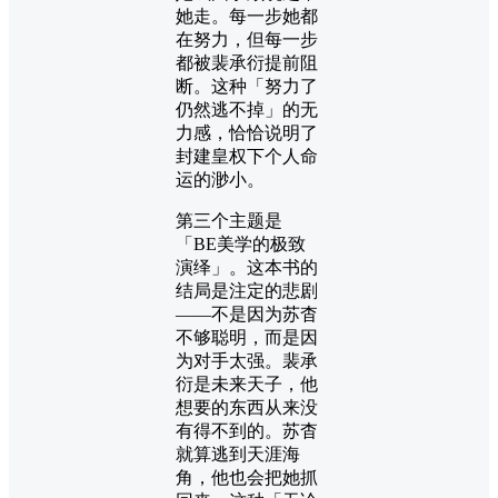
她走。每一步她都
在努力，但每一步
都被裴承衍提前阻
断。这种「努力了
仍然逃不掉」的无
力感，恰恰说明了
封建皇权下个人命
运的渺小。
第三个主题是
「BE美学的极致
演绎」。这本书的
结局是注定的悲剧
——不是因为苏杳
不够聪明，而是因
为对手太强。裴承
衍是未来天子，他
想要的东西从来没
有得不到的。苏杳
就算逃到天涯海
角，他也会把她抓