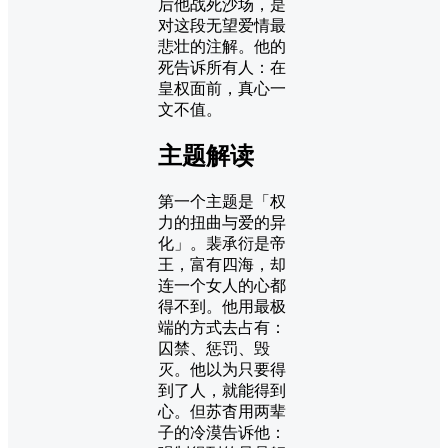
后他战死沙场，是
对这段无望爱情最
悲壮的注解。他的
死告诉所有人：在
皇权面前，真心一
文不值。
主题解读
第一个主题是「权
力的扭曲与爱的异
化」。裴承衍是帝
王，富有四海，却
连一个女人的心都
得不到。他用最极
端的方式去占有：
囚禁、惩罚、毁
灭。他以为只要得
到了人，就能得到
心。但苏杳用两辈
子的冷漠告诉他：