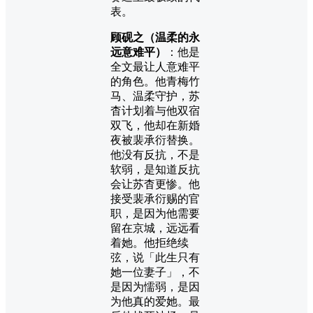
表。
顾砚之（温柔的永
远意难平）
：他是
全文最让人意难平
的角色。他青梅竹
马、温柔守护，苏
杳计划着与他双宿
双飞，他却在新婚
夜被裴承衍替换。
他没有反抗，不是
软弱，是知道反抗
会让苏杳更惨。他
接受裴承衍赐的官
职，是因为他需要
留在京城，远远看
着她。他拒绝续
弦，说「此生只有
她一位妻子」，不
是因为懦弱，是因
为他真的爱她。最