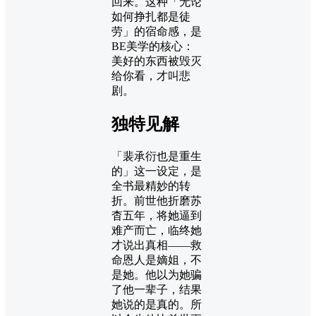
回来。这种「无论
如何挣扎都是徒
劳」的宿命感，是
BE美学的核心：
美好的东西被毁灭
给你看，才叫悲
剧。
独特见解
「裴承衍也是重生
的」这一设定，是
全书最精妙的转
折。前世他折磨苏
杳五年，将她逼到
难产而亡，临终她
才说出真相——救
命恩人是嫡姐，不
是她。他以为她骗
了他一辈子，结果
她说的是真的。所