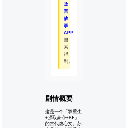
盐
言
故
事
APP
搜
索
得
到。
剧情概要
这是一个「双重生
+强取豪夺+BE」
的古代虐心文。苏