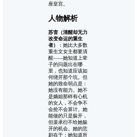
座皇宫。
人物解析
苏杳（清醒却无力
改变命运的重生
者）
：她比大多数
重生文女主都要清
醒——她知道上辈
子的问题出在哪
里，也知道应该如
何绕开那个坑。但
她的致命弱点是：
她没有能力。她不
是嫡姐那样有心机
的女人，不会争不
会抢不会算计。她
能做的只是躲开，
但裴承衍不给她躲
开的机会。她的悲
剧在于：她知道所