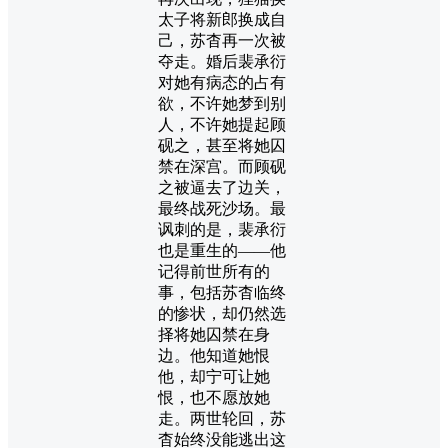
太子将新郎换成自
己，苏杳再一次被
夺走。婚后裴承衍
对她有病态的占有
欲，不许她梦到别
人，不许她提起顾
砚之，甚至将她囚
禁在深宫。而顾砚
之被逼去了边关，
最终战死沙场。最
讽刺的是，裴承衍
也是重生的——他
记得前世所有的
事，包括苏杳临终
的惨状，却仍然选
择将她囚禁在身
边。他知道她恨
他，却宁可让她
恨，也不愿放她
走。两世轮回，苏
杳始终没能逃出这