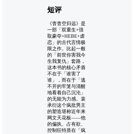
短评
《杳杳空归远》是
一部「双重生+强
取豪夺+HEBE+虐
恋」的古代言情极
限之作。比起一般
的「前世你害我今
生我复仇」套路，
这本书的核心矛盾
不在于「谁害了
谁」，而在于「逃
不开的牢笼与清醒
地看着自己沉沦」
的无能为力感。裴
承衍这个疯批男主
的塑造堪称近年来
网文天花板——他
的偏执、占有欲、
控制狂特质在「疯