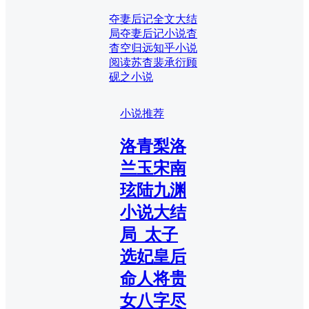
夺妻后记全文大结
局
夺妻后记小说
杳
杳空归远知乎小说
阅读
苏杳裴承衍顾
砚之小说
小说推荐
洛青梨洛
兰玉宋南
玹陆九渊
小说大结
局_太子
选妃皇后
命人将贵
女八字尽