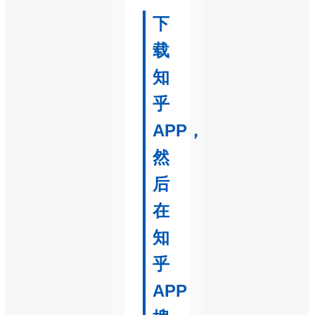
下
载
知
乎
APP，
然
后
在
知
乎
APP