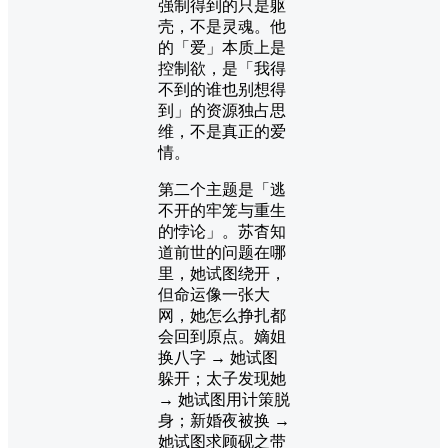
强制得到的只是躯
壳，不是灵魂。他
的「爱」本质上是
控制欲，是「我得
不到的谁也别想得
到」的资源独占思
维，不是真正的爱
情。
第二个主题是「逃
不开的牢笼与重生
的悖论」。苏杳知
道前世的问题在哪
里，她试图绕开，
但命运像一张大
网，她怎么挣扎都
会回到原点。嫡姐
换八字 → 她试图
躲开；太子发现她
→ 她试图用计策脱
身；新婚夜被换 →
她试图求顾砚之带