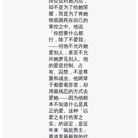
排众议封她为后，
却不是为了给她荣
耀，而是为了将她
彻底困死在自己的
掌控之中。他说
「你想要什么都
行，除了不爱我」
——但他不允许她
爱别人，甚至不允
许她梦见别人。他
的爱是控制、占
有、囚禁，不是尊
重和成全。他两辈
子都爱着苏杳，却
用最残忍的方式去
爱她——因为他根
本不知道什么是真
正的爱。这种「以
爱之名行伤害之
实」的设定，是近
年来「疯批男主」
赛道里最极致的代