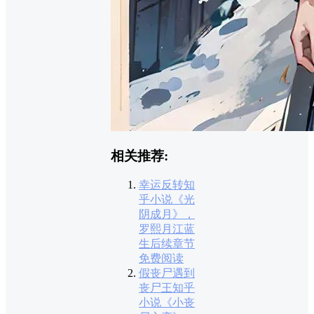
相关推荐:
幸运反转知
乎小说《光
阴成月》，
罗熙月江蓝
生后续章节
免费阅读
假丧尸遇到
丧尸王知乎
小说《小丧