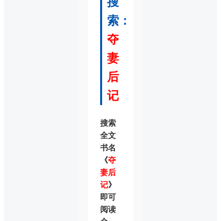
搜
索：
夺
妻
后
记
搜索
全文
书名
《
夺
妻后
记
》
即可
阅读