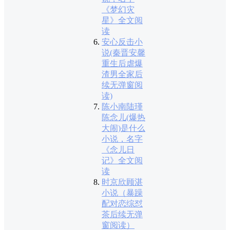
《梦幻灾
星》全文阅
读
安心反击小
说(秦晋安馨
重生后虐爆
渣男全家后
续无弹窗阅
读)
陈小南陆瑾
陈念儿(爆热
大闹)是什么
小说，名字
《念儿日
记》全文阅
读
时京欣顾湛
小说（暴躁
配对恋综怼
茶后续无弹
窗阅读）