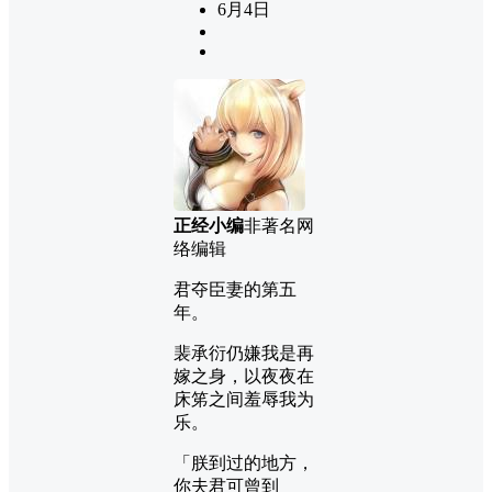
6月4日
正经小编
非著名网
络编辑
君夺臣妻的第五
年。
裴承衍仍嫌我是再
嫁之身，以夜夜在
床笫之间羞辱我为
乐。
「朕到过的地方，
你夫君可曾到