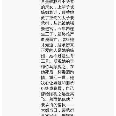
杳是翰林府不受宠
的庶女，上辈子被
嫡姐算计，顶替她
救了重伤的太子裴
承衍，从此被他强
娶进宫，五年内连
生三子，最终难产
血崩而亡。临终她
才知道，裴承衍真
正爱的人是她的嫡
姐，她不过是生育
工具。反观她的青
梅竹马顾砚之，在
她死后一杯毒酒殉
情。重活一世，她
决心让嫡姐和裴承
衍终成眷属，自己
嫁给顾砚之远走高
飞。然而她低估了
裴承衍的偏执——
大婚当日，裴承衍
再次出现，狸猫换