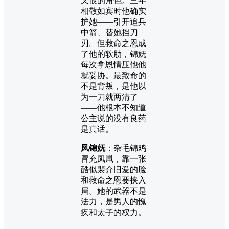
又恨的角色。三年
相敬如宾时他确实
护她——引开追兵
中箭、替她挡刀
刃。但救命之恩成
了他的软肋，锦妩
每次拿恩情压他他
就妥协。最致命的
不是背叛，是他以
为一刀就两清了
——他根本不知道
公主说的没有良药
是真话。
凤锦妩
：杂毛锦鸡
冒充凤凰，靠一张
酷似裴介旧爱的脸
和救命之恩要挟入
局。她的武器不是
法力，是男人的愧
疚和太子的权力。