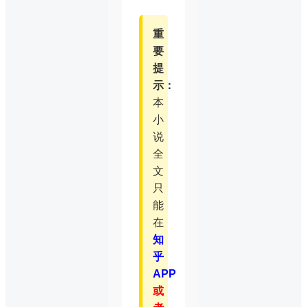
重
要
提
示：
本
小
说
全
文
只
能
在
知
乎
APP
或