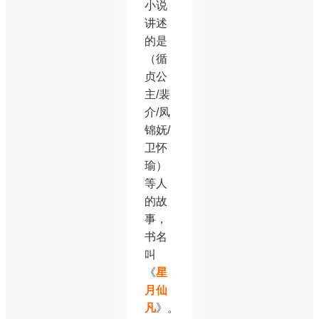
小说
讲述
的是
（循
贞公
主/裴
介/凤
锦妩/
卫怀
瑜）
等人
的故
事，
书名
叫
《
星
月仙
凡
》。