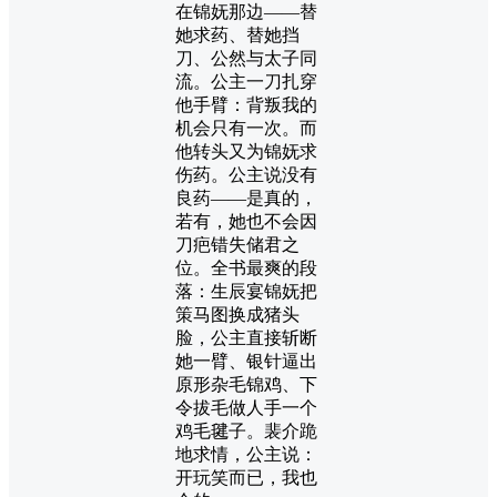
在锦妩那边——替
她求药、替她挡
刀、公然与太子同
流。公主一刀扎穿
他手臂：背叛我的
机会只有一次。而
他转头又为锦妩求
伤药。公主说没有
良药——是真的，
若有，她也不会因
刀疤错失储君之
位。全书最爽的段
落：生辰宴锦妩把
策马图换成猪头
脸，公主直接斩断
她一臂、银针逼出
原形杂毛锦鸡、下
令拔毛做人手一个
鸡毛毽子。裴介跪
地求情，公主说：
开玩笑而已，我也