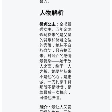
会的。
人物解析
循贞公主
：全书最
强女主。五年金戈
铁马换来的是父皇
的背叛和储君之位
的旁落，她从不自
怨自艾，只有抢回
来。对裴介的感情
最复杂——始于故
人之面，终于一人
之叛。她要的从来
不是他的心，是忠
诚。一刀扎穿手臂
那段不是泄愤，是
给最后一次机会，
可惜他没懂。
裴介
：最让人又爱