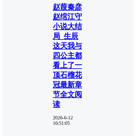
赵葭秦彦
赵绾江守
小说大结
局_生辰
这天我与
四公主都
看上了一
顶石榴花
冠最新章
节全文阅
读
2026-6-12
16:51:05