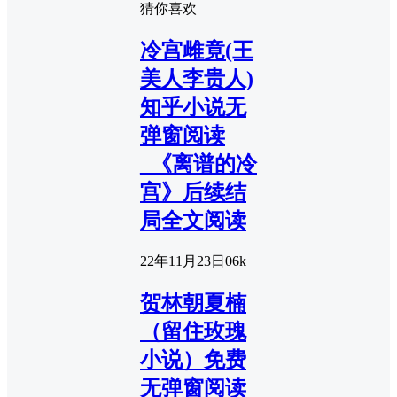
猜你喜欢
冷宫雌竟(王
美人李贵人)
知乎小说无
弹窗阅读
_《离谱的冷
宫》后续结
局全文阅读
22年11月23日
0
6k
贺林朝夏楠
（留住玫瑰
小说）免费
无弹窗阅读