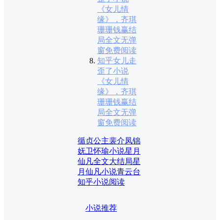
《女儿情
缘》，齐琪
珊珊钱赢结
局全文无弹
窗免费阅读
知乎女儿走
歪了小说
《女儿情
缘》，齐琪
珊珊钱赢结
局全文无弹
窗免费阅读
循贞公主裴介凤锦
妩卫怀瑜小说
星月
仙凡全文大结局
星
月仙凡小说
青云台
知乎小说阅读
小说推荐