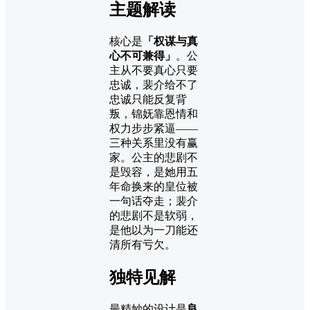
主题解读
核心是
「权谋与真
心不可兼得」
。公
主从不要真心只要
忠诚，裴介给不了
忠诚只能反复背
叛，锦妩靠恩情和
权力步步紧逼——
三种关系里没有赢
家。公主的悲剧不
是毁容，是她用五
年命换来的皇位被
一句话夺走；裴介
的悲剧不是软弱，
是他以为一刀能还
清所有亏欠。
独特见解
最精妙的设计是
良