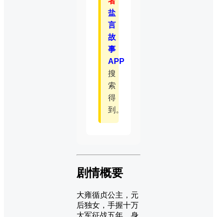
者
盐
言
故
事
APP
搜
索
得
到。
剧情概要
大雍循贞公主，元
后独女，手握十万
大军征战五年，身