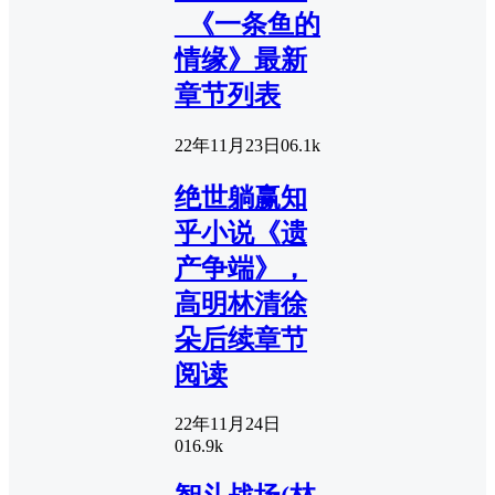
_《一条鱼的
情缘》最新
章节列表
22年11月23日
0
6.1k
绝世躺赢知
乎小说《遗
产争端》，
高明林清徐
朵后续章节
阅读
22年11月24日
0
16.9k