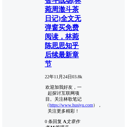
智斗战场(林
菀周澈斗茶
日记)全文无
弹窗买免费
阅读，林菀
陈思思知乎
后续最新章
节
22年11月24日
0
3.8k
欢迎加我好友，一
起探讨互联网项
目。关注林歌笔记
（
https://www.husiyu.com
），
关注更多精彩！
0 条回复
A
文章作