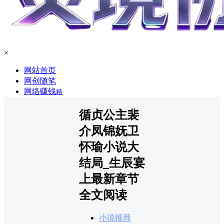
×
网站首页
网创随笔
网络赚钱
精
循贞公主裴
介凤锦妩卫
怀瑜小说大
结局_生辰宴
上最新章节
全文阅读
小说推荐