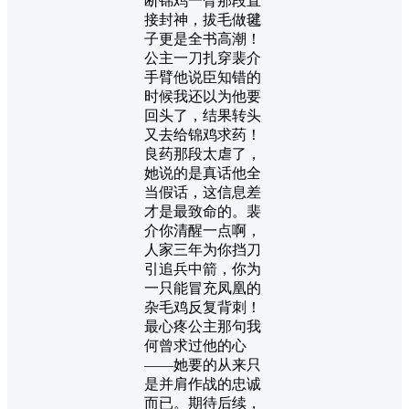
断锦鸡一臂那段直
接封神，拔毛做毽
子更是全书高潮！
公主一刀扎穿裴介
手臂他说臣知错的
时候我还以为他要
回头了，结果转头
又去给锦鸡求药！
良药那段太虐了，
她说的是真话他全
当假话，这信息差
才是最致命的。裴
介你清醒一点啊，
人家三年为你挡刀
引追兵中箭，你为
一只能冒充凤凰的
杂毛鸡反复背刺！
最心疼公主那句我
何曾求过他的心
——她要的从来只
是并肩作战的忠诚
而已。期待后续，