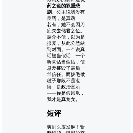
药之谎的双重悲
剧
。公主说我没有
良药，是真话——
若有，她不会因刀
疤失去储君之位。
裴介不信，以为是
报复，从此公然站
到对面。一个说真
话被当假话，一个
听真话当假话，信
息差摧毁了最后一
丝信任。而拔毛做
毽子那段不是泄
愤，是政治宣示
——你是假凤凰，
我才是真龙女。
短评
爽到头皮发麻！斩