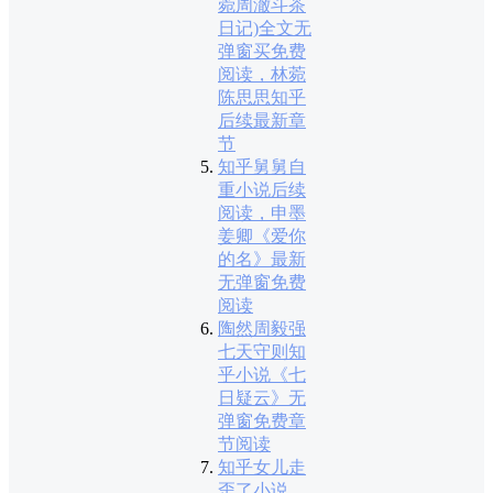
菀周澈斗茶
日记)全文无
弹窗买免费
阅读，林菀
陈思思知乎
后续最新章
节
知乎舅舅自
重小说后续
阅读，申墨
姜卿《爱你
的名》最新
无弹窗免费
阅读
陶然周毅强
七天守则知
乎小说《七
日疑云》无
弹窗免费章
节阅读
知乎女儿走
歪了小说