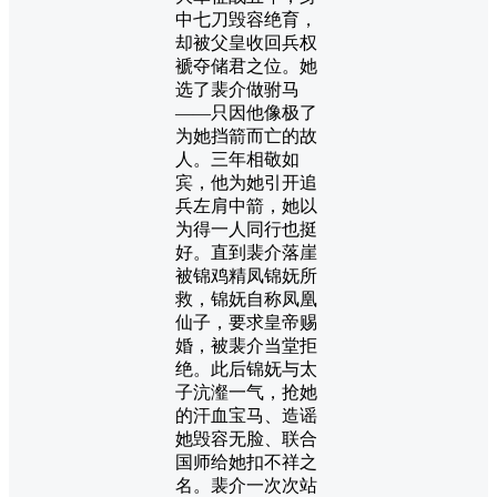
中七刀毁容绝育，
却被父皇收回兵权
褫夺储君之位。她
选了裴介做驸马
——只因他像极了
为她挡箭而亡的故
人。三年相敬如
宾，他为她引开追
兵左肩中箭，她以
为得一人同行也挺
好。直到裴介落崖
被锦鸡精凤锦妩所
救，锦妩自称凤凰
仙子，要求皇帝赐
婚，被裴介当堂拒
绝。此后锦妩与太
子沆瀣一气，抢她
的汗血宝马、造谣
她毁容无脸、联合
国师给她扣不祥之
名。裴介一次次站