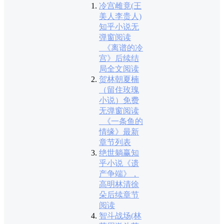
冷宫雌竟(王
美人李贵人)
知乎小说无
弹窗阅读
_《离谱的冷
宫》后续结
局全文阅读
贺林朝夏楠
（留住玫瑰
小说）免费
无弹窗阅读
_《一条鱼的
情缘》最新
章节列表
绝世躺赢知
乎小说《遗
产争端》，
高明林清徐
朵后续章节
阅读
智斗战场(林