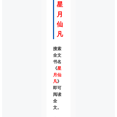
星
月
仙
凡
搜索
全文
书名
《
星
月仙
凡
》
即可
阅读
全
文。