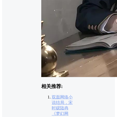
相关推荐:
双面网络小
说结局，宋
时砚陆冉
《梦幻网