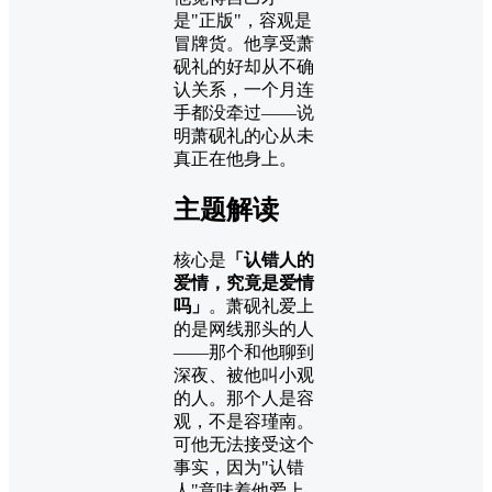
是"正版"，容观是
冒牌货。他享受萧
砚礼的好却从不确
认关系，一个月连
手都没牵过——说
明萧砚礼的心从未
真正在他身上。
主题解读
核心是
「认错人的
爱情，究竟是爱情
吗」
。萧砚礼爱上
的是网线那头的人
——那个和他聊到
深夜、被他叫小观
的人。那个人是容
观，不是容瑾南。
可他无法接受这个
事实，因为"认错
人"意味着他爱上