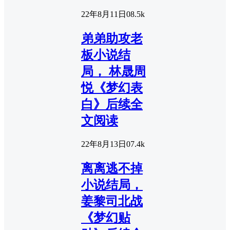
22年8月11日
0
8.5k
弟弟助攻老
板小说结
局， 林晟周
悦《梦幻表
白》后续全
文阅读
22年8月13日
0
7.4k
离离逃不掉
小说结局，
姜黎司北战
《梦幻贴