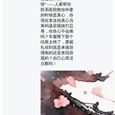
情"——人家帮你
联系医院救你外婆
的时候是真心，你
现在拿这份真心当
筹码逼容观挨打忍
辱，你良心不会痛
吗？车窗降下那个
结尾太绝了，萧砚
礼你到底是来接容
瑾南的还是来找容
观的？自己心里没
点数吗！