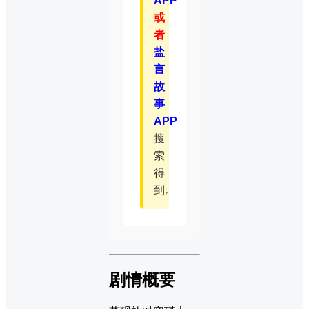
APP
或
者
盐
言
故
事
APP
搜
索
得
到。
剧情概要