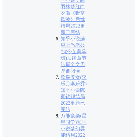
乎小说，陆
羽林楚红白
夕颜《野草
风波》后续
结局2022更
新已完结
知乎小说选
皇上当老公
(沈令芷萧承
璟)后续章节
结局全文无
弹窗阅读
欧皇养女(李
乐月李乐乔)
知乎小说陈
家锦鲤结局
2022更新已
完结
万能废柴(星
星同学)知乎
小说梦幻异
能结局2022