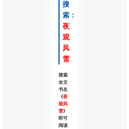
搜
索：
夜
观
风
雪
搜索
全文
书名
《
夜
观风
雪
》
即可
阅读