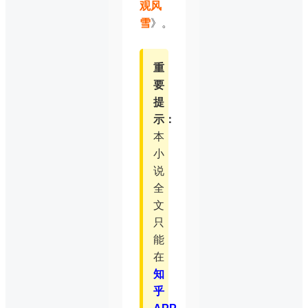
观风
雪
》。
重
要
提
示：
本
小
说
全
文
只
能
在
知
乎