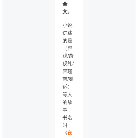
全
文。
小说
讲述
的是
（容
观/萧
砚礼/
容瑾
南/秦
诉）
等人
的故
事，
书名
叫
《
夜