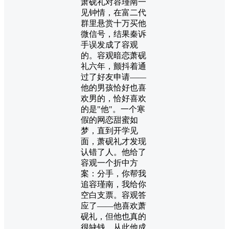
萧砚礼对容瑾南一
见钟情，在富二代
群里悬赏十万买他
微信号，结果秦诉
手误发成了容观
的。容观暗恋萧砚
礼六年，颤抖着通
过了好友申请——
他的男孩恰好也喜
欢男的，恰好喜欢
的是"他"。一个寒
假的网恋甜蜜如
梦，直到开学见
面，萧砚礼才发现
认错了人。他给了
容观一个折中方
案：分手，你帮我
追容瑾南，我给你
空白支票。容观答
应了——他喜欢萧
砚礼，但他也真的
很缺钱。从此他成