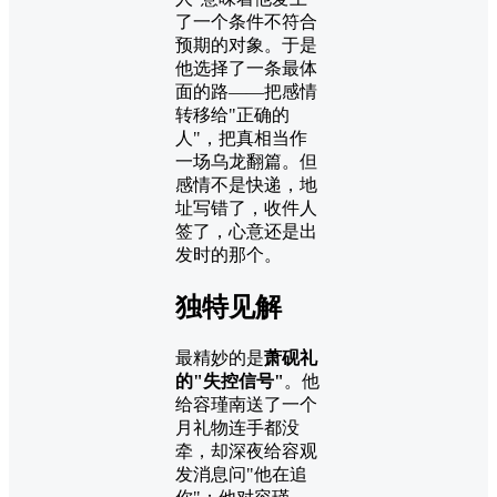
了一个条件不符合
预期的对象。于是
他选择了一条最体
面的路——把感情
转移给"正确的
人"，把真相当作
一场乌龙翻篇。但
感情不是快递，地
址写错了，收件人
签了，心意还是出
发时的那个。
独特见解
最精妙的是
萧砚礼
的"失控信号"
。他
给容瑾南送了一个
月礼物连手都没
牵，却深夜给容观
发消息问"他在追