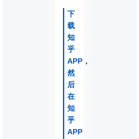
下
载
知
乎
APP，
然
后
在
知
乎
APP