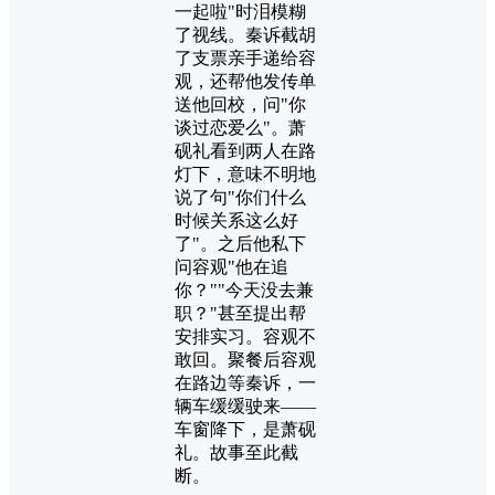
一起啦"时泪模糊
了视线。秦诉截胡
了支票亲手递给容
观，还帮他发传单
送他回校，问"你
谈过恋爱么"。萧
砚礼看到两人在路
灯下，意味不明地
说了句"你们什么
时候关系这么好
了"。之后他私下
问容观"他在追
你？""今天没去兼
职？"甚至提出帮
安排实习。容观不
敢回。聚餐后容观
在路边等秦诉，一
辆车缓缓驶来——
车窗降下，是萧砚
礼。故事至此截
断。