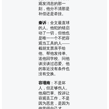
观发消息的那一
刻，他分不清那是
补偿还是牵挂。
秦诉
：全文最直球
的人。他犯的错启
动了一切，但他也
是唯一一个不把容
观当工具的人——
截胡支票亲手给
他、帮他发传单、
送他回学校、问他
谈没谈过恋爱。他
的靠近没有条件也
没有交换。
容瑾南
：不是坏
人，但足够伤人。
他扇巴掌、投诉让
容观丢工作，不是
因为恶意，是因为
他觉得自己才