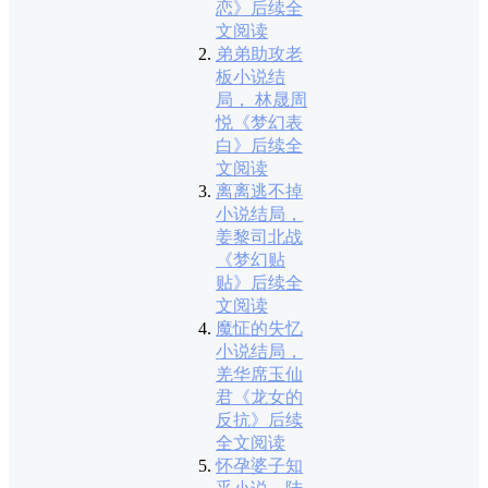
恋》后续全
文阅读
弟弟助攻老
板小说结
局， 林晟周
悦《梦幻表
白》后续全
文阅读
离离逃不掉
小说结局，
姜黎司北战
《梦幻贴
贴》后续全
文阅读
魔怔的失忆
小说结局，
羌华席玉仙
君《龙女的
反抗》后续
全文阅读
怀孕婆子知