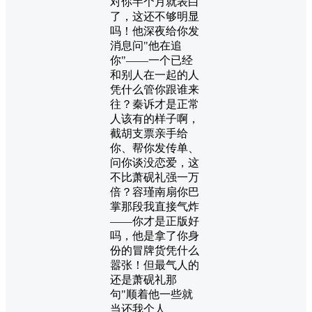
对你半个月就表白
了，这还不够明显
吗！他深夜给你发
消息问"他在追
你"——一个已经
和别人在一起的人
凭什么管你跟谁来
往？秦诉才是正常
人该有的样子啊，
截胡支票亲手给
你、帮你发传单、
问你谈没恋爱，这
不比萧砚礼强一万
倍？容瑾南扇你巴
掌那段我直接气炸
——你才是正版好
吗，他是拿了你身
份的冒牌货凭什么
嚣张！但最气人的
还是萧砚礼那
句"顺着他一些就
当还我个人