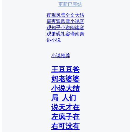
更新已完结
夜观风雪全文大结
局
夜观风雪小说
容
观知乎小说阅读
容
观萧砚礼容瑾南秦
诉小说
小说推荐
王豆豆爸
妈老婆婆
小说大结
局_人们
说天才在
左疯子在
右可没有