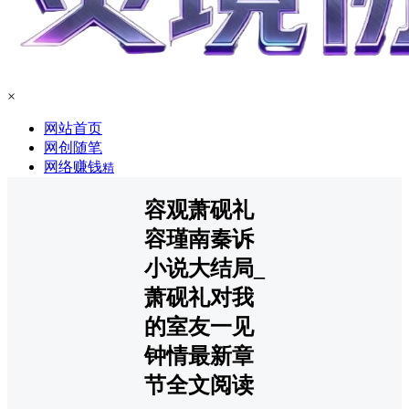
×
网站首页
网创随笔
网络赚钱
精
容观萧砚礼
容瑾南秦诉
小说大结局_
萧砚礼对我
的室友一见
钟情最新章
节全文阅读