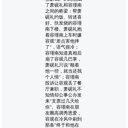
了萧砚礼和容瑾南
之间的桥梁：帮萧
砚礼约饭、转述喜
好、扶发烧的容瑾
南下楼。萧砚礼抱
着容瑾南上车时嫌
容观"差点害他摔
了"，语气很冷；
容瑾南知道真相后
扇了容观几巴掌，
萧砚礼只说"顺着
他一些，就当还我
个人情"；容瑾南
投诉让容观丢了餐
厅兼职，萧砚礼不
知情却公事公办发
来"支票过几天给
你"。容瑾南在朋
友圈高调秀恩爱，
容观在冷风中刷到
那条"终于和他在