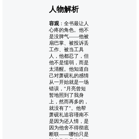
人物解析
容观
：全书最让人
心疼的角色。他不
是没脾气——他被
扇巴掌、被投诉丢
工作、被当工具
人，他都忍了，但
他不是懦弱，而是
太清醒。他知道自
己对萧砚礼的感情
从一开始就是一场
错误，"月亮曾短
暂地照到了我身
上，然而再多的，
就没有了"。他帮
萧砚礼追容瑾南不
是因为还人情，是
因为他舍不得彻底
断联——哪怕只是