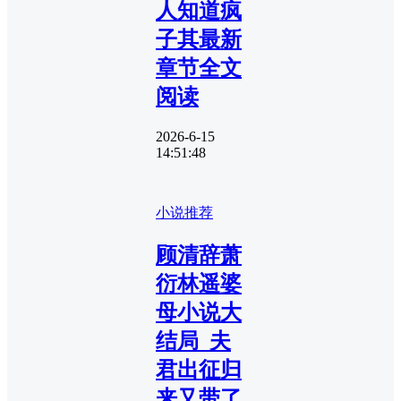
人知道疯
子其最新
章节全文
阅读
2026-6-15
14:51:48
小说推荐
顾清辞萧
衍林遥婆
母小说大
结局_夫
君出征归
来又带了