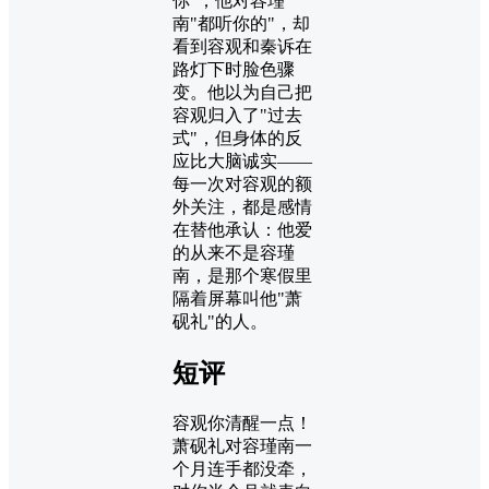
你"；他对容瑾
南"都听你的"，却
看到容观和秦诉在
路灯下时脸色骤
变。他以为自己把
容观归入了"过去
式"，但身体的反
应比大脑诚实——
每一次对容观的额
外关注，都是感情
在替他承认：他爱
的从来不是容瑾
南，是那个寒假里
隔着屏幕叫他"萧
砚礼"的人。
短评
容观你清醒一点！
萧砚礼对容瑾南一
个月连手都没牵，