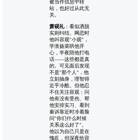
被当作信息中转
站，也好过从此无
关。
萧砚礼
：看似洒脱
实则纠结。网恋时
他叫容观"小观"，
学淮扬菜哄他开
心，半夜陪他打电
话——这些都是真
的。可见面后发现
不是"那个人"，他
立刻抽身，理智得
近乎冷酷。但他忍
不住关注容观：问
他有没有受伤、帮
他安排实习、看到
秦诉靠近时冷着脸
问"你们什么时候
关系这么好了"。
他以为自己只是在
愧疚，但深夜给容