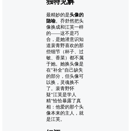
独特见解
最精妙的是
头像的
隐喻
。乔舒然把头
像换成和江芙一样
的——这不是巧
合，是她潜意识知
道裴青野喜欢的那
些细节（杯子、过
敏、香菜）都不属
于她。她换头像是
在"补全"自己缺失
的部分，但头像可
以换，灵魂换不
了。裴青野怀
疑"江芙是学人
精"恰恰暴露了真
相：他爱的那个头
像本来的主人，就
是江芙。