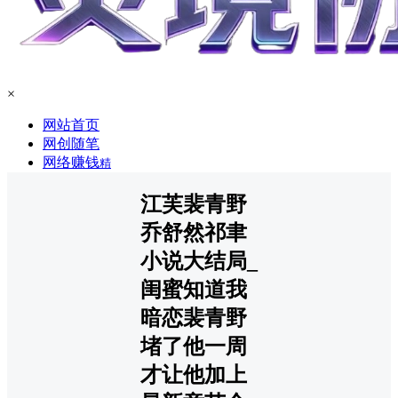
×
网站首页
网创随笔
网络赚钱
精
江芙裴青野
乔舒然祁聿
小说大结局_
闺蜜知道我
暗恋裴青野
堵了他一周
才让他加上