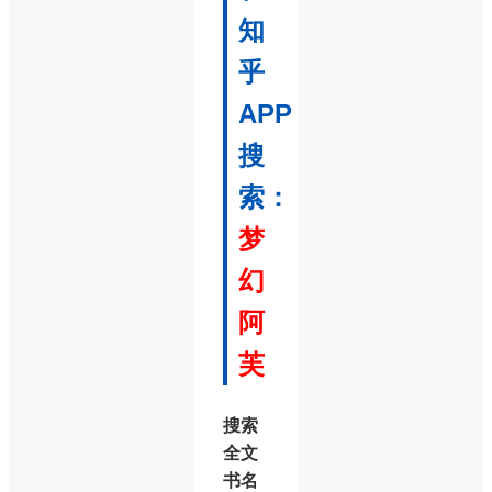
知
乎
APP
搜
索：
梦
幻
阿
芙
搜索
全文
书名