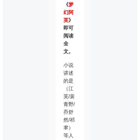
《
梦
幻阿
芙
》
即可
阅读
全
文。
小说
讲述
的是
（江
芙/裴
青野/
乔舒
然/祁
聿）
等人