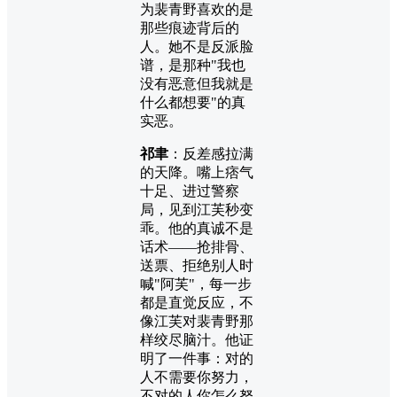
为裴青野喜欢的是
那些痕迹背后的
人。她不是反派脸
谱，是那种"我也
没有恶意但我就是
什么都想要"的真
实恶。
祁聿
：反差感拉满
的天降。嘴上痞气
十足、进过警察
局，见到江芙秒变
乖。他的真诚不是
话术——抢排骨、
送票、拒绝别人时
喊"阿芙"，每一步
都是直觉反应，不
像江芙对裴青野那
样绞尽脑汁。他证
明了一件事：对的
人不需要你努力，
不对的人你怎么努