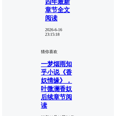
四年最新
章节全文
阅读
2026-6-16
23:15:18
猜你喜欢
一梦烟雨知
乎小说《香
奴情缘》，
叶微澜香奴
后续章节阅
读