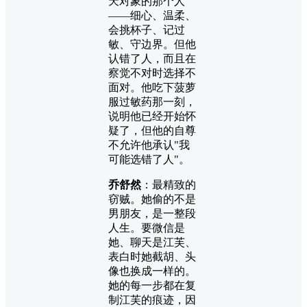
天对象的那个人
——细心、温柔、
会挑杯子、记过
敏、守边界。但他
认错了人，而且在
察觉不对时选择不
面对。他吃下菠萝
服过敏药那一刻，
说明他已经开始怀
疑了，但他的自尊
不允许他承认"我
可能选错了人"。
乔舒然
：最精致的
窃贼。她偷的不是
男朋友，是一整段
人生。要微信是
她、聊天是江芙、
表白时她截胡、头
像也换成一样的。
她的每一步都在复
制江芙的痕迹，因