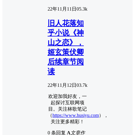
22年11月11日
0
5.3k
旧人花落知
乎小说《神
山之恋》，
姬玄策伏卿
后续章节阅
读
22年11月12日
0
3.7k
欢迎加我好友，一
起探讨互联网项
目。关注林歌笔记
（
https://www.husiyu.com
），
关注更多精彩！
0 条回复
A
文章作