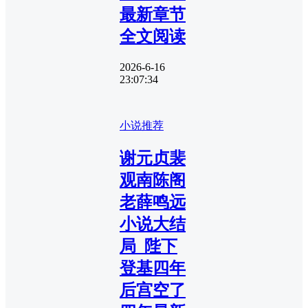
最新章节
全文阅读
2026-6-16
23:07:34
小说推荐
谢元贞裴
观南陈阁
老薛鸣远
小说大结
局_陛下
登基四年
后宫空了