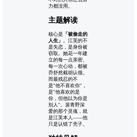
力都没用。
主题解读
核心是
「被偷走的
人生」
。江芙的不
是失恋，是身份被
窃取。她花一年建
立的每一点亲密、
每一次心动，都被
乔舒然截胡认领。
而最残忍的不
是"他不喜欢你"，
是"他喜欢的是
你，但他以为你是
别人"。裴青野深
爱的那个灵魂，就
是江芙本人——他
只是认错了壳子。