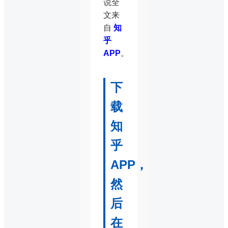
说全
文来
自
知
乎
APP
。
下
载
知
乎
APP，
然
后
在