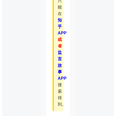
只
能
在
知
乎
APP
或
者
盐
言
故
事
APP
搜
索
得
到。