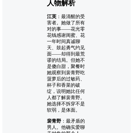
人物解析
江芙
：最清醒的受
害者。她做了所有
对的事——花光零
花钱感谢闺蜜、花
一年时间真诚聊
天、鼓起勇气约见
面——却得到最荒
谬的结局。但她不
是傻白甜，聚餐时
她观察到裴青野吃
菠萝后的过敏药、
杯子和香菜的破
绽，说明她比任何
人都了解裴青野。
她选择不拆穿不是
软弱，是体面。
裴青野
：最矛盾的
男人。他确实爱聊