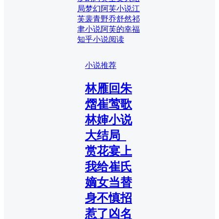
局
梦幻阿芙小说
江
芙裴青野乔舒然祁
聿小说
阿芙的幸福
知乎小说阅读
小说推荐
林雁回朱
熠崔莺歌
林婶小说
大结局_
赏花宴上
我给崔氏
嫡女当替
身不慎招
惹了凶名