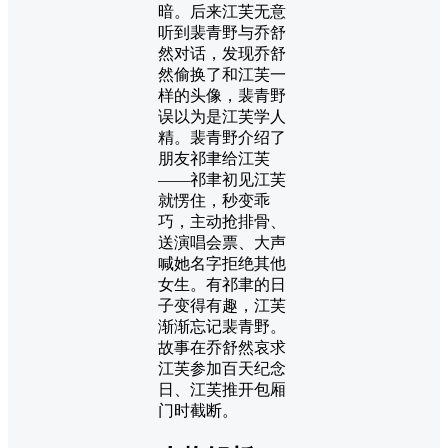
暗。后来江芙无意
听到裴青野与乔舒
然对话，发现乔舒
然偷换了和江芙一
样的头像，裴青野
误以为是江芙学人
精。裴青野介绍了
朋友祁聿给江芙
——祁聿初见江芙
就愣住，秒变乖
巧，主动抢排骨、
送演唱会票、大声
喊她名字拒绝其他
女生。有祁聿的日
子变得有趣，江芙
渐渐忘记裴青野。
故事在乔舒然哀求
江芙参加百天纪念
日、江芙推开包厢
门时截断。