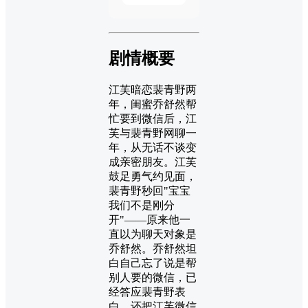
剧情概要
江芙暗恋裴青野两
年，闺蜜乔舒然帮
忙要到微信后，江
芙与裴青野网聊一
年，从无话不谈变
成亲密朋友。江芙
鼓足勇气约见面，
裴青野秒回"宝宝
我们不是刚分
开"——原来他一
直以为聊天对象是
乔舒然。乔舒然坦
白自己忘了说是帮
别人要的微信，已
经答应裴青野表
白，还把江芙微信