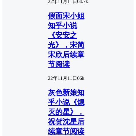
22年11月11日
0
4.7k
假面宋小姐
知乎小说
《安安之
光》，宋简
宋欣后续章
节阅读
22年11月11日
0
6k
灰色新娘知
乎小说《熄
灭的星》，
祝贺沈星后
续章节阅读