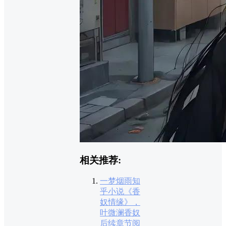
相关推荐:
一梦烟雨知
乎小说《香
奴情缘》，
叶微澜香奴
后续章节阅