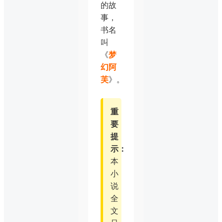
的故
事，
书名
叫
《
梦
幻阿
芙
》。
重
要
提
示：
本
小
说
全
文