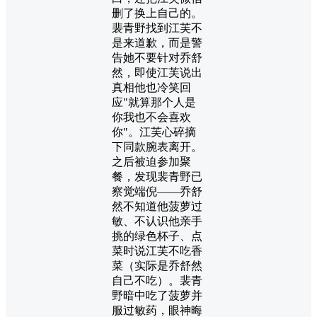
删了换上自己的。
裴青野找到江芙不
是来道歉，而是警
告她不要针对乔舒
然，即使江芙说出
真相他也冷笑回
应"就算那个人是
你我也不会喜欢
你"。江芙心碎摘
下同款腕表离开。
之后被迫参加聚
餐，发现裴青野已
察觉端倪——乔舒
然不知道他菠萝过
敏、不认识他亲手
挑的绿色杯子、点
菜时说江芙不吃香
菜（实际是乔舒然
自己不吃）。裴青
野暗中吃了菠萝并
服过敏药，眼神晦