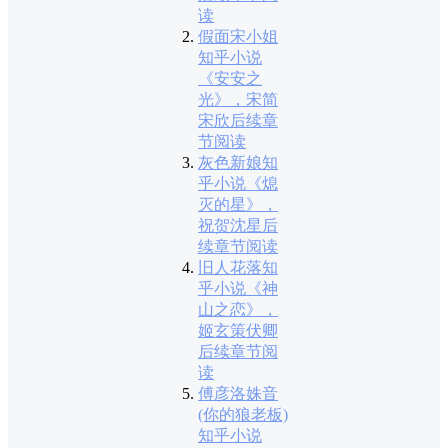
读
假面宋小姐
知乎小说
《安安之
光》，宋简
宋欣后续章
节阅读
灰色新娘知
乎小说《熄
灭的星》，
祝贺沈星后
续章节阅读
旧人花落知
乎小说《神
山之恋》，
姬玄策伏卿
后续章节阅
读
傅彦洛姝音
(你的狼老板)
知乎小说