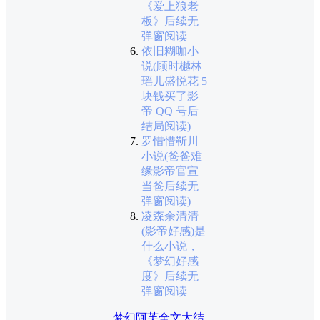
《爱上狼老
板》后续无
弹窗阅读
依旧糊咖小
说(顾时樾林
瑶儿盛悦花 5
块钱买了影
帝 QQ 号后
结局阅读)
罗惜惜靳川
小说(爸爸难
缘影帝官宣
当爸后续无
弹窗阅读)
凌森余清清
(影帝好感)是
什么小说，
《梦幻好感
度》后续无
弹窗阅读
梦幻阿芙全文大结