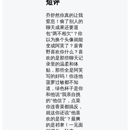
短评
乔舒然你真的让我
窒息！偷了别人的
聊天成果还要退
包"两不相欠"？你
以为换个头像就能
变成阿芙了？裴青
野喜欢你什么？喜
欢的是那些聊天记
录里的温柔和体
贴，那些全是阿芙
写的好吗！你连他
菠萝过敏都不知
道，绿色杯子是你
和他说"我亲自挑
的"他信了，点菜
你连香菜都搞反，
就这你还说"他喜
欢的是我"？最爽
的是祁聿！一见面