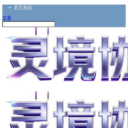
关于本站
文章