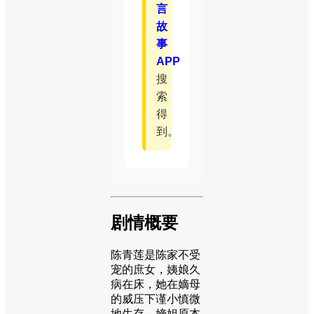
言
故
事
APP
搜
索
得
到。
剧情概要
陈青莲是陈家不受
宠的庶女，姨娘久
病在床，她在嫡母
的威压下谨小慎微
地生存。嫡姐原本