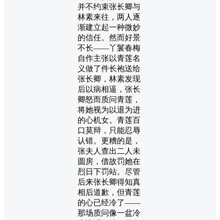
并不约束张长卿与
林素来往，两人逐
渐建立起一种微妙
的信任。然而好景
不长——丫鬟春梅
自作主张以青莲名
义做了件长袍送给
张长卿，林素发现
后以病相逼，张长
卿怒而质问青莲，
将她视为以退为进
的心机女。青莲百
口莫辩，只能忍辱
认错。更糟的是，
张夫人查出二人未
圆房，借故罚她在
烈日下罚站。尽管
后来张长卿得知真
相后道歉，但青莲
的心已经冷了——
那场质问像一盆冷