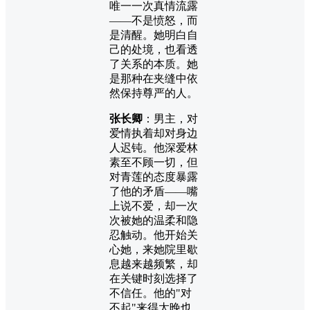
唯一一次真情流露
——不是愤怒，而
是清醒。她明白自
己的处境，也看透
了关系的本质。她
是那种在夹缝中依
然保持尊严的人。
张长卿
：男主，对
爱情执着却对身边
人迟钝。他深爱林
素至不顾一切，但
对青莲的态度暴露
了他的矛盾——嘴
上说不爱，却一次
次被她的温柔和隐
忍触动。他开始关
心她，来她院里歇
息越来越频繁，却
在关键时刻选择了
不信任。他的"对
不起"来得太晚也