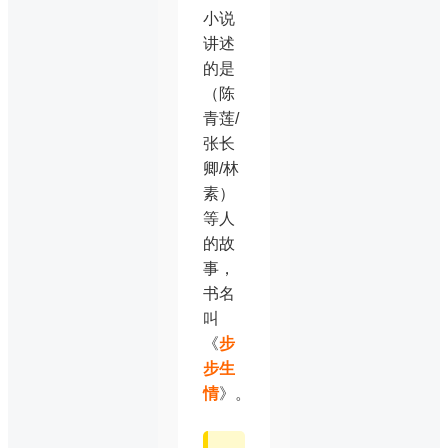
小说
讲述
的是
（陈
青莲/
张长
卿/林
素）
等人
的故
事，
书名
叫
《
步
步生
情
》。