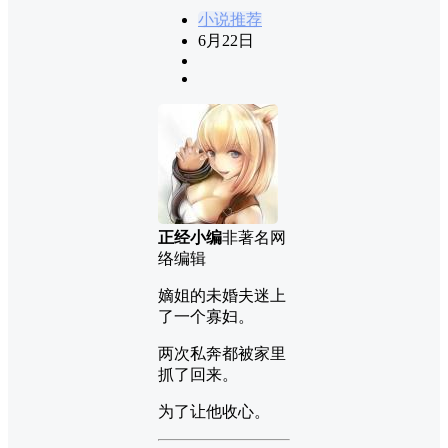
小说推荐
6月22日
正经小编
非著名网
络编辑
嫡姐的未婚夫迷上
了一个寡妇。
两次私奔都被家里
抓了回来。
为了让他收心。