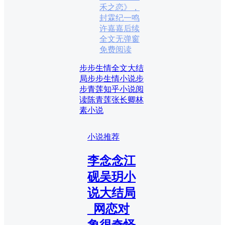
禾之恋》，
封霖纪一鸣
许嘉嘉后续
全文无弹窗
免费阅读
步步生情全文大结
局
步步生情小说
步
步青莲知乎小说阅
读
陈青莲张长卿林
素小说
小说推荐
李念念江
砚吴玥小
说大结局
_网恋对