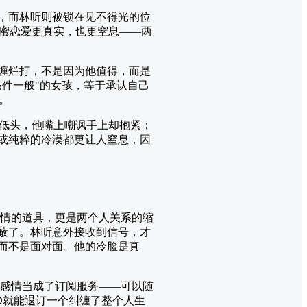
路，而林听则被锁在见不得光的位
蜜恋爱更真实，也更窒息——两
死缠烂打，不是因为他值得，而是
条件一般"的女孩，等于承认自己
。
低头，他嘴上嘲讽手上却抱紧；
蜜或纯粹的冷漠都更让人窒息，因
情的道具，更是两个人关系的缩
屏蔽了。林听意外接收到信号，才
，而不是面对面。他的冷脸是真
段感情当成了订阅服务——可以随
D就能退订一个纠缠了整个人生