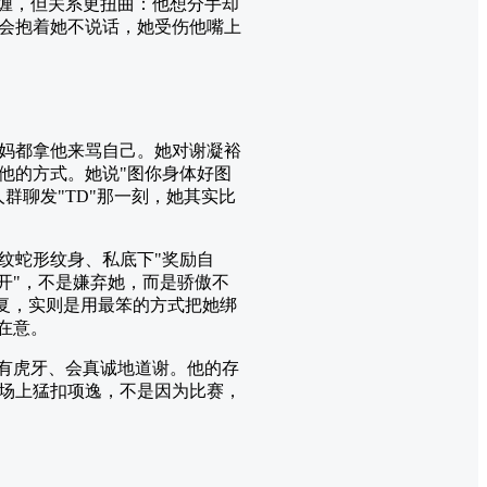
纠缠，但关系更扭曲：他想分手却
会抱着她不说话，她受伤他嘴上
妈都拿他来骂自己。她对谢凝裕
他的方式。她说"图你身体好图
群聊发"TD"那一刻，她其实比
纹蛇形纹身、私底下"奖励自
开"，不是嫌弃她，而是骄傲不
报复，实则是用最笨的方式把她绑
在意。
、有虎牙、会真诚地道谢。他的存
场上猛扣项逸，不是因为比赛，