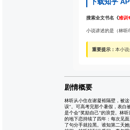
下载知乎 A
搜索全文书名《
难训
小说讲述的是（林听
重要提示：
本小说
剧情概要
林听从小住在谢凝裕隔壁，被这
误"。可高考完那个暑假，表白
是个会"奖励自己"的浪货。林
的地下恋持续了四年：每次见面
了句分手就拉黑。谁知第二天她