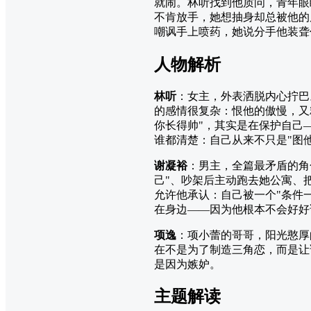
就闹。林听找到他质问，青年眼
不肯放手，她想抽身却总被他的
嘲讽手上喷药，她说分手他装聋
人物解析
林听
：女主，外表洒脱内心拧巴
的感情很复杂：恨他的傲慢，又
你长得帅"，其实是在保护自己
谁都清楚：自己从来不只是"图他
谢凝裕
：男主，全篇最矛盾的角
己"、吵架后主动跑去她公寓、
允许他承认：自己被一个"条件
在身边——因为他根本不会好好
项逸
：项小蕾的哥哥，阳光憨厚
在不是为了制造三角恋，而是让
是因为嫉妒。
主题解读