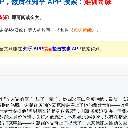
PP，然后在知乎 APP 搜索：
难训奇缘
奇缘
》即可阅读全文。
/谢凝裕/项逸）等人的故事，书名叫《
难训奇缘
》。
全文只能在
知乎 APP
或者
盐言故事 APP
搜索得到。
个"别人家的孩子"压了一辈子。她四次表白全被拒绝，最后一次
被拒的当晚，谢凝裕房间的麦克风误连上了她的蓝牙音响——万
听用录音要挟他"当男朋友还是身败名裂"，谢凝裕被迫妥协，但要
只能去廉价旅馆，关灯才敢靠近，他对她永远冷脸，只有在暗处
妈打来电话——谢凝裕的父母上门提亲了！原来他跑去跟两边家