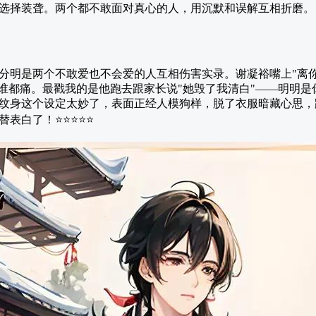
选择装聋。两个都不敢面对真心的人，用沉默和误解互相折磨。
分明是两个不敢爱也不会爱的人互相伤害实录。谢凝裕嘴上"离
比谁都痛。最戳我的是他跑去跟家长说"她毁了我清白"——明明
纹身这个设定太妙了，表面正经人模狗样，脱了衣服暗藏心思，
表白了！⭐⭐⭐⭐⭐