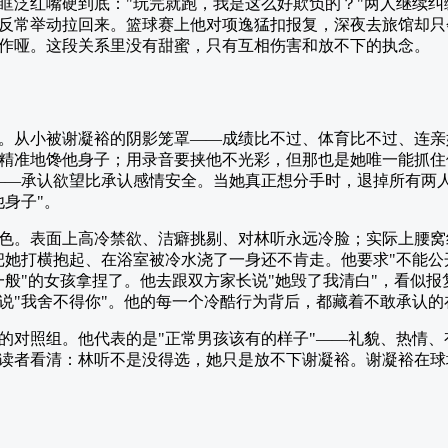
眶泛红嘴硬到底："玩完就跑，我是这么好欺负的？"两人继续
反常举动拉回来。篮球赛上他对项逸猛扣报复，深夜去旅馆却只
作哑。这段关系里没有甜蜜，只有互相伤害和放不下的执念。
。从小被谢凝裕的阴影笼罩——成绩比不过、体育比不过、连亲
精准地馋他身子；用录音要挟他不光彩，但那也是她唯一能抓住
——承认欲望比承认感情安全。当她真正想分手时，退掉所有两人
身子"。
色。表面上高冷禁欲、洁癖挑剔、对林听永远冷脸；实际上腰窝
把她打横抱起、在浴室被冷水浇了一身还不肯走。他要求"不能公
一般"的女孩拿捏了。他去跟双方家长说"她毁了我清白"，看似
说"我舍不得你"。他的每一个冷酷行为背后，都藏着不敢承认的
的对照组。他代表的是"正常男孩该有的样子"——礼貌、热情
读者看清：林听不是没得选，她只是放不下谢凝裕。谢凝裕在球