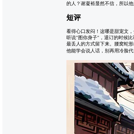
的人？谢凝裕显然不信，所以他
短评
看得心口发闷！这哪是甜宠文，
听说"图你身子"，退订的时候
最丢人的方式留下来。腰窝蛇形
他能学会说人话，别再用冷脸代替