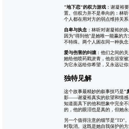
"地下恋"的权力游戏
：谢凝裕要
置。但权力并不是单向的：林听
个人都在用对方的弱点维持关系
自卑与执念
：林听对谢凝裕的执
因为"得到他"是她唯一能赢的
不特殊。两个人困在同一种执念
爱与伤害的纠缠
：他们之间的关
她给他喷药戳淤青，他在浴室被
为它永远给你希望，又永远让你
独特见解
这个故事最精妙的叙事技巧是
"
影——谢凝裕真实的欲望和情感
知道面具下的他和想象中完全不
的，他的眼泪也是真的，但她永
另一个值得注意的细节是"TD
时取消。这既是她自我保护的方