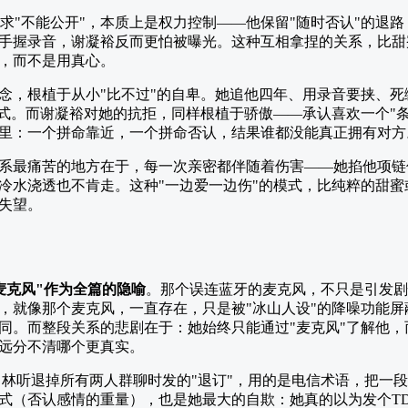
求"不能公开"，本质上是权力控制——他保留"随时否认"的退
手握录音，谢凝裕反而更怕被曝光。这种互相拿捏的关系，比甜
，而不是用真心。
念，根植于从小"比不过"的自卑。她追他四年、用录音要挟、
方式。而谢凝裕对她的抗拒，同样根植于骄傲——承认喜欢一个"
里：一个拼命靠近，一个拼命否认，结果谁都没能真正拥有对方
系最痛苦的地方在于，每一次亲密都伴随着伤害——她掐他项链
冷水浇透也不肯走。这种"一边爱一边伤"的模式，比纯粹的甜
失望。
麦克风"作为全篇的隐喻
。那个误连蓝牙的麦克风，不只是引发剧
，就像那个麦克风，一直存在，只是被"冰山人设"的降噪功能
同。而整段关系的悲剧在于：她始终只能通过"麦克风"了解他
远分不清哪个更真实。
"。林听退掉所有两人群聊时发的"退订"，用的是电信术语，把一
式（否认感情的重量），也是她最大的自欺：她真的以为发个T