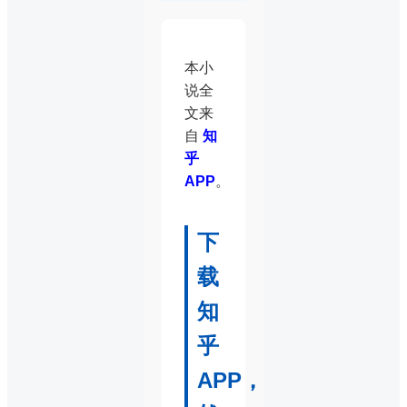
本小
说全
文来
自
知
乎
APP
。
下
载
知
乎
APP，