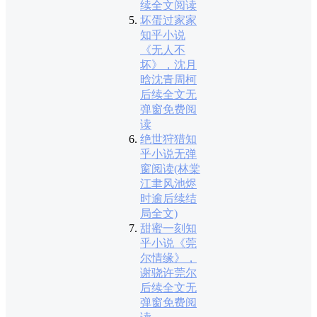
续全文阅读
坏蛋过家家
知乎小说
《无人不
坏》，沈月
晗沈青周柯
后续全文无
弹窗免费阅
读
绝世狩猎知
乎小说无弹
窗阅读(林棠
江聿风池烬
时逾后续结
局全文)
甜蜜一刻知
乎小说《莞
尔情缘》，
谢骁许莞尔
后续全文无
弹窗免费阅