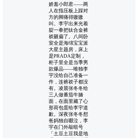
娇羞小郎君——两
人在指压板上踩对
方的脚痛得嗷嗷
叫。李宇出来光着
腚一拳把钛合金裤
衩砸扁了。八间卧
室全是海绵宝宝派
大星主题房，床上
是PRADA定制，
柜子里全是当季男
款爆品——唯独李
宇没给自己准备一
件，连裤衩子都没
有。凌晨张冬冬给
三人做番茄牛腩
面，在面里藏了心
形荷包蛋给李宇道
歉。深夜张冬冬想
爸妈独自啜泣，李
宇在门外敲暗号
「土豆土豆我是地