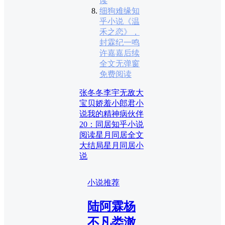
读
细狗难缘知
乎小说《温
禾之恋》，
封霖纪一鸣
许嘉嘉后续
全文无弹窗
免费阅读
张冬冬李宇无敌大
宝贝娇羞小郎君小
说
我的精神病伙伴
20：同居知乎小说
阅读
星月同居全文
大结局
星月同居小
说
小说推荐
陆阿霖杨
不凡娄澈