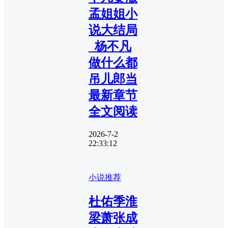
孟姐姐小
说大结局
_杨不凡
做什么都
吊儿郎当
最新章节
全文阅读
2026-7-2
22:33:12
小说推荐
杜佑季淮
梁萧张成