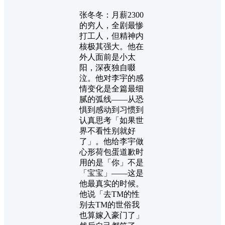
张冬冬：月薪2300
的穷人，全剧最惨
打工人，但精神内
核极其强大。他在
外人面前是小太
阳，深夜独自啜
泣。他对李宇的感
情变化是全篇最细
腻的弧线——从恐
惧到感动到习惯到
认真思考「如果世
界不看性别就好
了」。他给李宇做
心形荷包蛋道歉时
用的是「你」不是
「宝宝」——这是
他最真实的时候。
他说「去TM的性
别去TM的世俗我
也算嫁入豪门了」