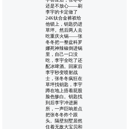
还是不放心——刷
李宇的卡定做了
24K钛合金裤衩给
他锁上，钥匙扔进
草坪。然后两人去
吃重庆火锅——张
冬冬把一整盆科罗
娜死神辣椒倒进锅
里，自己一口没
吃，李宇全吃了还
配冰啤酒。回家后
李宇秒变喷射战
士，张冬冬疯狂在
草坪找钥匙，李宇
蹲在地上捂着屁股
脸色惨白。钥匙找
到后李宇冲进厕
所，一声巨响差点
把张冬冬炸个跟
头。隔壁别墅居然
住着无敌大宝贝和