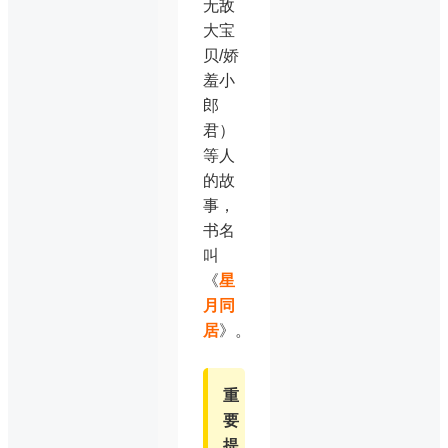
无敌
大宝
贝/娇
羞小
郎
君）
等人
的故
事，
书名
叫
《
星
月同
居
》。
重
要
提