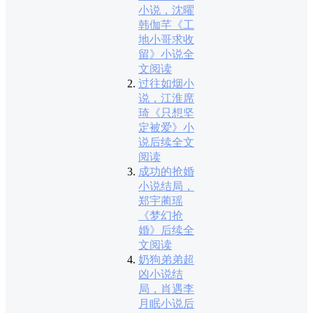
小说，沈曜
韩伽芊《工
地小哥求收
留》小说全
文阅读
过往如烟小
说，江淮席
琦《只想坚
定被爱》小
说后续全文
阅读
成功的抢婚
小说结局，
郑宇蔺瑶
《梦幻抢
婚》后续全
文阅读
奶狗弟弟超
凶小说结
局，肖遇李
月眠小说后