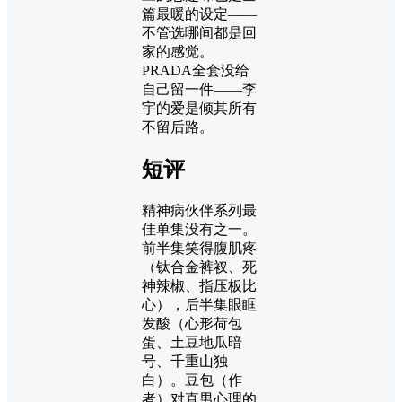
篇最暖的设定——
不管选哪间都是回
家的感觉。
PRADA全套没给
自己留一件——李
宇的爱是倾其所有
不留后路。
短评
精神病伙伴系列最
佳单集没有之一。
前半集笑得腹肌疼
（钛合金裤衩、死
神辣椒、指压板比
心），后半集眼眶
发酸（心形荷包
蛋、土豆地瓜暗
号、千重山独
白）。豆包（作
者）对直男心理的