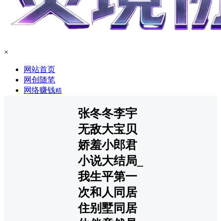
×
网站首页
网创随笔
网络赚钱
精
张冬冬李宇
无敌大宝贝
娇羞小郎君
小说大结局_
我生平第一
次和人同居
住别墅同居