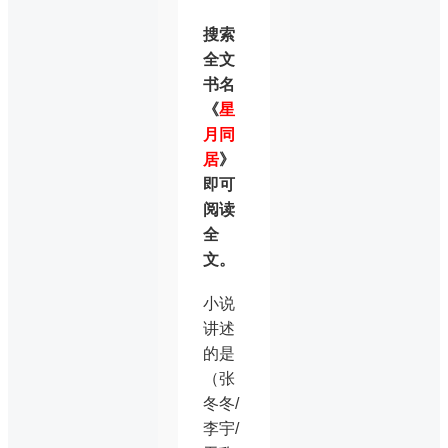
搜索
全文
书名
《
星
月同
居
》
即可
阅读
全
文。
小说
讲述
的是
（张
冬冬/
李宇/