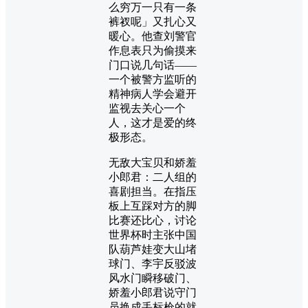
么穷万一只有一条
裤衩呢」又扎心又
暖心。他查刘警官
作息表只为偷摸来
门口说几句话——
一个被警方监听的
精神病人学会避开
监视去关心一个
人，这才是爱的终
极形态。
无敌大宝贝和娇羞
小郎君：二人组的
喜剧担当。在指压
板上互踩对方的脚
比赛还比心，讨论
世界杯时主张中国
队葫芦娃变大山堵
球门、李宇反驳波
风水门瞬移破门、
娇羞小郎君说守门
员换成丢标枪的就