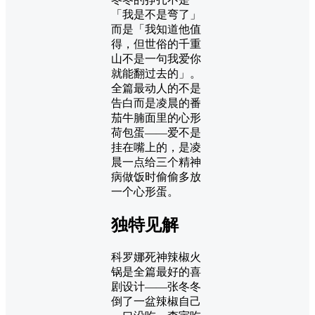
「我是不是弯了」
而是「我知道他值
得，但世俗的千重
山不是一句我爱你
就能翻过去的」。
全篇最动人的不是
告白而是凌晨的番
茄牛腩面里的心形
荷包蛋——爱不是
挂在嘴上的，是凌
晨一点给三个精神
病做饭时偷偷多放
一个心形蛋。
独特见解
科罗娜死神辣椒火
锅是全篇最好的喜
剧设计——张冬冬
倒了一盆辣椒自己