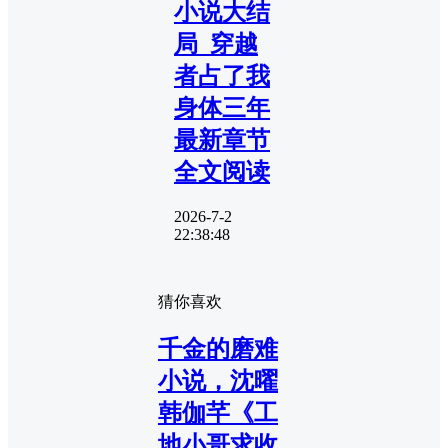
小说大结
局_穿越
者占了我
身体三年
最新章节
全文阅读
2026-7-2
22:38:48
猜你喜欢
千金的磨难
小说，沈曜
韩伽芊《工
地小哥求收