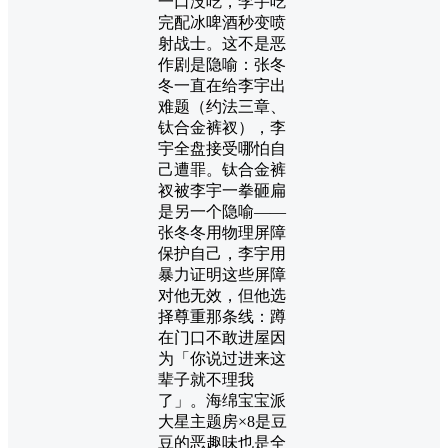
一口没吃，李宇吃
完配冰啤酒秒变喷
射战士。这不是恶
作剧是隐喻：张冬
冬一直在给李宇出
难题（约法三章、
钛合金裤衩），李
宇全盘接受哪怕自
己遭罪。钛合金裤
衩被李宇一拳砸扁
是另一个隐喻——
张冬冬用物理屏障
保护自己，李宇用
暴力证明这些屏障
对他无效，但他选
择尊重那条线：蹲
在门口不敢进屋因
为「你说过进来这
辈子就不理我
了」。海绵宝宝派
大星主题房×8是豆
豆的恶趣味也是全