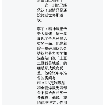
然后自己都笑了
——这一刻他已经
承认了感情只是还
没跨过世俗那道
坎。
李宇：精神病患传
奇大基佬，这一集
展现了全系列最温
柔的一面。他光着
腚一拳砸扁钛合金
裤衩的暴力美学和
深夜敲门说「土豆
土豆我是地瓜」的
细腻形成致命反
差。他给张冬冬准
备的房间有
PRADA定制床品
和全套爆款男装却
舍不得给自己买一
条裤衩。他说「我
怕你没得穿，你那