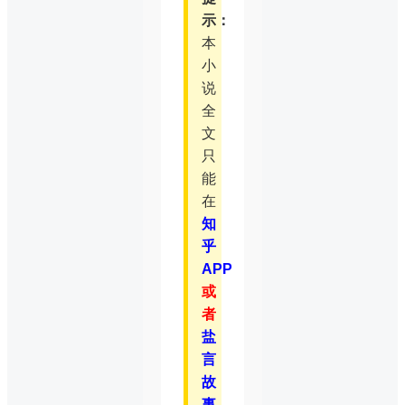
示：
本
小
说
全
文
只
能
在
知
乎
APP
或
者
盐
言
故
事