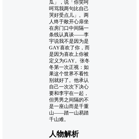
瓜」，说「你笑呵
呵骂我两句比自己
哭好受点儿」。两
人终于敞开心扉坐
在房门口中间隔一
条线认真谈——李
宇说我不是因为是
GAY喜欢了你，而
是因为喜欢上你被
定义为GAY。张冬
冬第一次正视：如
果这个世界不看性
别就好了。他承认
自己一次次下决心
要和李宇在一起，
但男男之间隔的不
是一座山而是千重
山——踏一山易踏
千山难。
人物解析