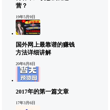
营？
19年5月9日
国外网上最靠谱的赚钱
方法详细讲解
20年6月8日
2017年的第一篇文章
17年3月6日