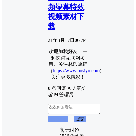
频绿幕特效
视频素材下
载
21年3月17日
0
6.7k
欢迎加我好友，一
起探讨互联网项
目。关注林歌笔记
（
https://www.husiyu.com
），
关注更多精彩！
0 条回复
A
文章作
者
M
管理员
取消回复
提交
暂无讨论，