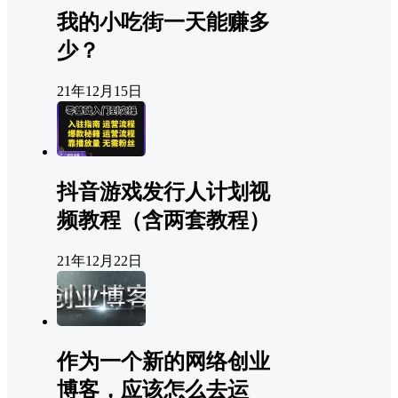
我的小吃街一天能赚多
少？
21年12月15日
抖音游戏发行人计划视
频教程（含两套教程）
21年12月22日
作为一个新的网络创业
博客，应该怎么去运