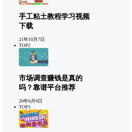
手工粘土教程学习视频
下载
21年10月7日
TOP2
市场调查赚钱是真的
吗？靠谱平台推荐
20年6月9日
TOP3