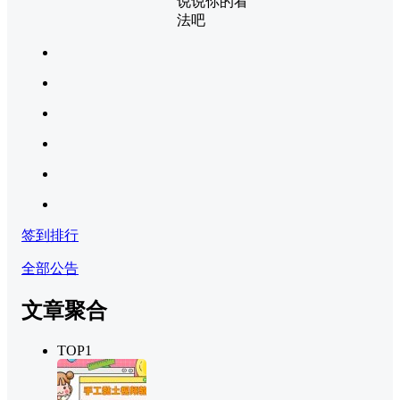
说说你的看
法吧
签到排行
全部公告
文章聚合
TOP1