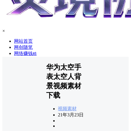
×
网站首页
网创随笔
网络赚钱
精
华为太空手
表太空人背
景视频素材
下载
视频素材
21年3月23日