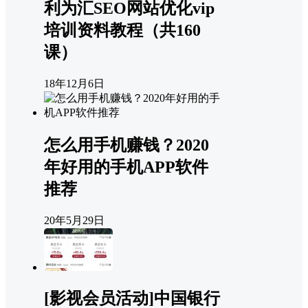
利为汇SEO网站优化vip
培训资料教程（共160
课）
18年12月6日
怎么用手机赚钱？2020
年好用的手机APP软件
推荐
20年5月29日
[影视会员活动]中国银行