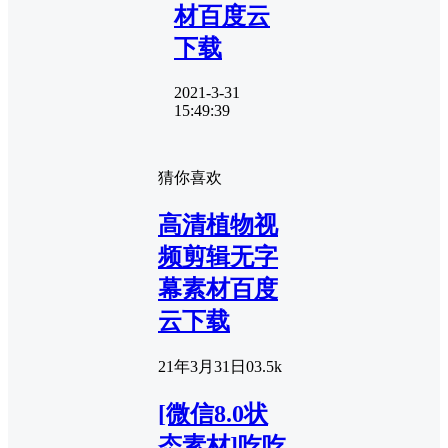
材百度云
下载
2021-3-31
15:49:39
猜你喜欢
高清植物视
频剪辑无字
幕素材百度
云下载
21年3月31日
0
3.5k
[微信8.0状
态素材]吃吃