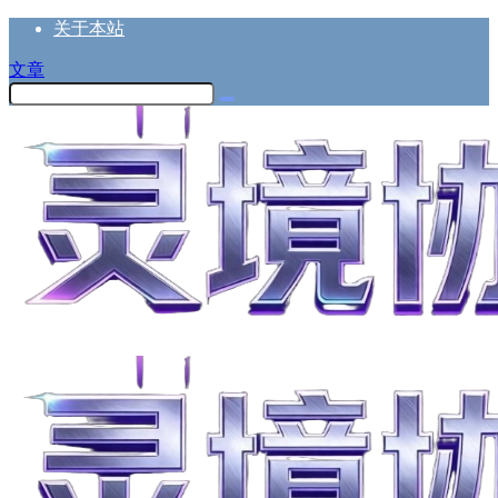
关于本站
文章