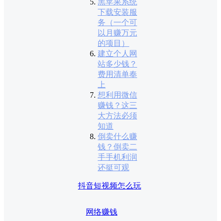
黑苹果系统
下载安装服
务（一个可
以月赚万元
的项目）
建立个人网
站多少钱？
费用清单奉
上
想利用微信
赚钱？这三
大方法必须
知道
倒卖什么赚
钱？倒卖二
手手机利润
还挺可观
抖音短视频怎么玩
网络赚钱