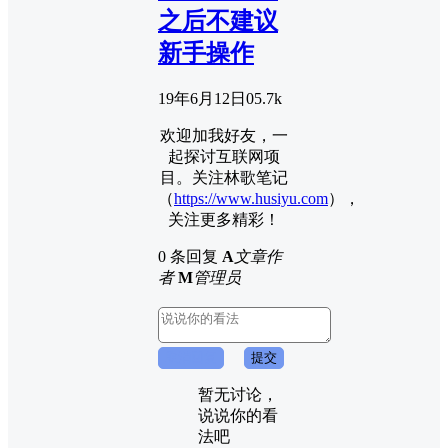
之后不建议
新手操作
19年6月12日
0
5.7k
欢迎加我好友，一
起探讨互联网项
目。关注林歌笔记
（
https://www.husiyu.com
），
关注更多精彩！
0 条回复
A
文章作
者
M
管理员
取消回复
提交
暂无讨论，
说说你的看
法吧