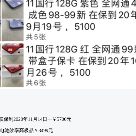
-联保到2020年11月14日---￥5700元
-全原电池效率高极品￥3499元