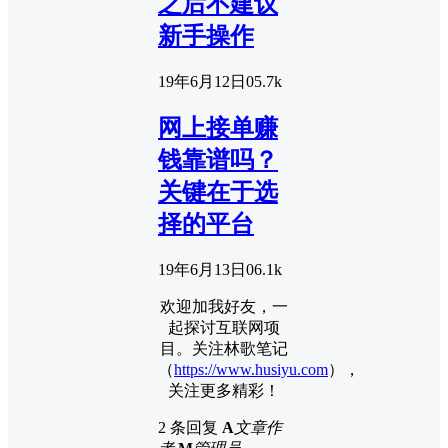
之后不建议
新手操作
19年6月12日
0
5.7k
网上接单赚
钱靠谱吗？
关键在于选
择的平台
19年6月13日
0
6.1k
欢迎加我好友，一
起探讨互联网项
目。关注林歌笔记
（
https://www.husiyu.com
），
关注更多精彩！
2 条回复
A
文章作