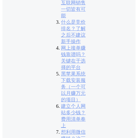
互联网销售
一切皆有可
能
什么是竞价
排名？了解
之后不建议
新手操作
网上接单赚
钱靠谱吗？
关键在于选
择的平台
黑苹果系统
下载安装服
务（一个可
以月赚万元
的项目）
建立个人网
站多少钱？
费用清单奉
上
想利用微信