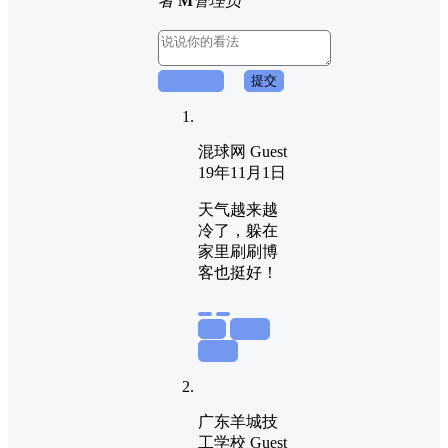
者
M
管理员
取消回复
提交
混球网
Guest
19年11月1日
天气越来越
冷了，躲在
家里刷刷博
客也挺好！
举报
置顶
回复
广东羊城技
工学校
Guest