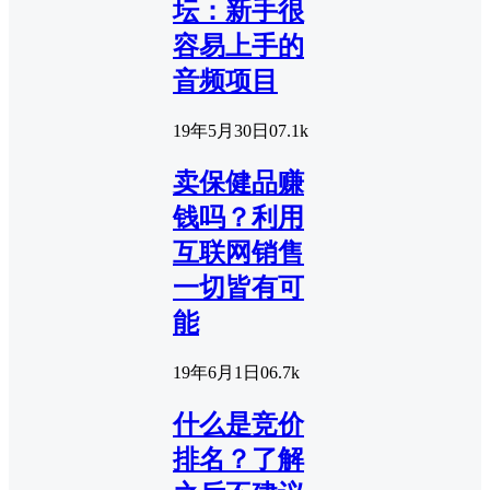
坛：新手很
容易上手的
音频项目
19年5月30日
0
7.1k
卖保健品赚
钱吗？利用
互联网销售
一切皆有可
能
19年6月1日
0
6.7k
什么是竞价
排名？了解