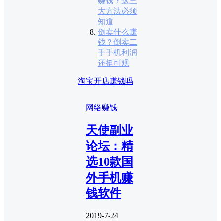
赚钱？这三
大方法必须
知道
倒卖什么赚
钱？倒卖二
手手机利润
还挺可观
淘宝开店赚钱吗
网络赚钱
天使副业
论坛：精
选10款国
外手机赚
钱软件
2019-7-24