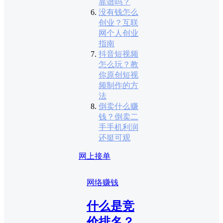
靠谱吗？
没有钱怎么
创业？互联
网个人创业
指南
抖音短视频
怎么玩？教
你原创短视
频制作的方
法
倒卖什么赚
钱？倒卖二
手手机利润
还挺可观
网上接单
网络赚钱
什么是竞
价排名？