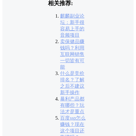
相关推荐:
麒麟副业论
坛：新手很
容易上手的
音频项目
卖保健品赚
钱吗？利用
互联网销售
一切皆有可
能
什么是竞价
排名？了解
之后不建议
新手操作
暴利产品都
有哪些？玩
法才是重点
百度ssp怎么
赚钱？现在
这个项目还