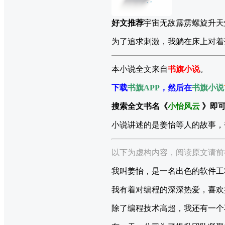
好文推荐
宇宙无敌霹雳螺旋升天
为了追求刺激，我躺在床上对着
本小说全文来自
书旗小说
。
下载
书旗APP
，然后在
书旗小说
搜索全文书名《
小怡风云
》即
小说讲述的是姜怡等人的故事，
以下为虚构内容，阅读原文请前往
我叫姜怡，是一名出色的软件工
我有着对编程的深深热爱，喜欢
除了编程技术高超，我还有一个