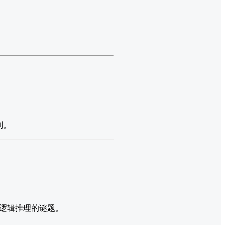
到。
逻辑推理的谜题。