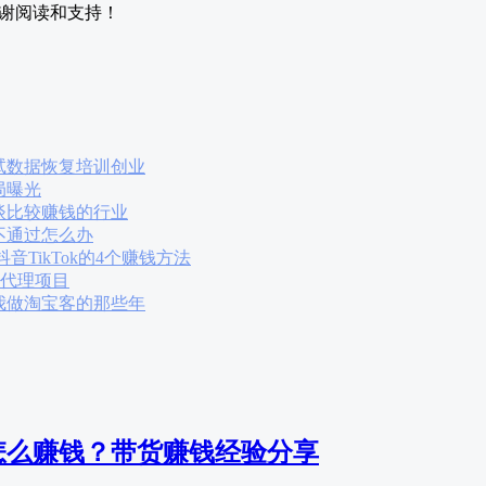
谢阅读和支持！
试数据恢复培训创业
局曝光
谈比较赚钱的行业
不通过怎么办
抖音TikTok的4个赚钱方法
员代理项目
我做淘宝客的那些年
怎么赚钱？带货赚钱经验分享