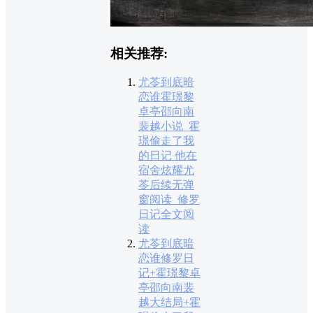
相关推荐:
尤苓到底暗
恋谁霍璟黎
卓亭邵向南
裴越小说_霍
璟偷走了我
的日记 他在
宿舍炫耀尤
苓后续无弹
窗阅读_修罗
日记全文阅
读
尤苓到底暗
恋谁修罗日
记+霍璟黎卓
亭邵向南裴
越大结局+霍