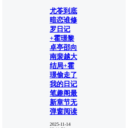
尤苓到底
暗恋谁修
罗日记
+霍璟黎
卓亭邵向
南裴越大
结局+霍
璟偷走了
我的日记
笔趣阁最
新章节无
弹窗阅读
2025-11-14