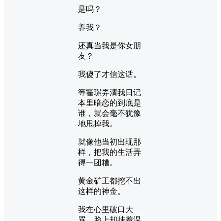
是吗？
养我？
还真当我是你女朋
友？
我傻了才信这话。
等霍璟弄清我日记
本里暗恋的到底是
谁，就会毫不犹豫
地甩掉我。
就像他当初出现那
样，把我的生活弄
得一团糟。
黄金矿工都挖不出
这样的神金。
我在心里破口大
骂，脸上却挂着温