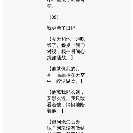
笑。
（09）
我更新了日记。
【今天和他一起吃
饭了。餐桌上我们
对视，我一瞬间心
跳如擂鼓。】
【他就像我的月
亮，高高挂在天空
中，皎洁温柔。】
【他离我那么远，
又那么近。我只敢
看着他，悄悄地陪
着他。】
【但阿璟怎么办
呢？阿璟没有做错