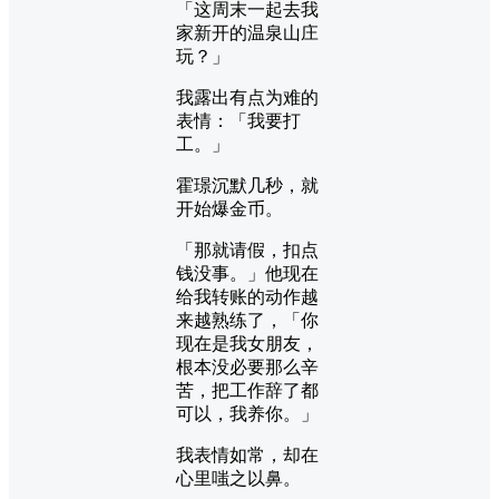
「这周末一起去我
家新开的温泉山庄
玩？」
我露出有点为难的
表情：「我要打
工。」
霍璟沉默几秒，就
开始爆金币。
「那就请假，扣点
钱没事。」他现在
给我转账的动作越
来越熟练了，「你
现在是我女朋友，
根本没必要那么辛
苦，把工作辞了都
可以，我养你。」
我表情如常，却在
心里嗤之以鼻。