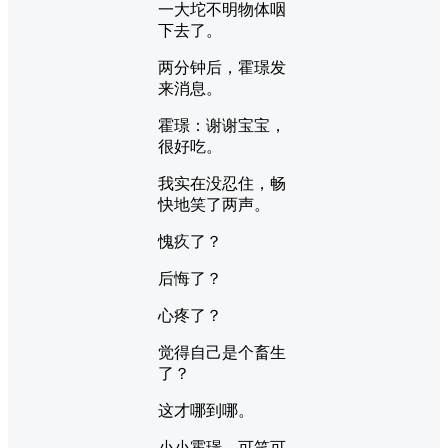
一大坨不明物体咽
下去了。
两分钟后，霍璟发
来消息。
霍璟：谢谢宝宝，
很好吃。
我实在没忍住，畅
快地笑了两声。
愧疚了？
后悔了？
心疼了？
觉得自己是个畜生
了？
这才哪到哪。
小小霍璟，可笑可