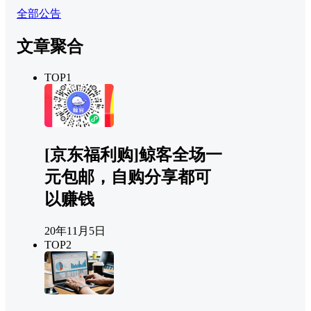
全部公告
文章聚合
TOP1
[京东福利购]鲸客全场一
元包邮，自购分享都可
以赚钱
20年11月5日
TOP2