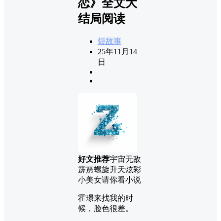
恋》全文大
结局阅读
短故事
25年11月14
日
好文推荐
宇宙无敌
霹雳螺旋升天炫彩
小美女请你看小说
霍璟来找我的时
候，脸色很差。