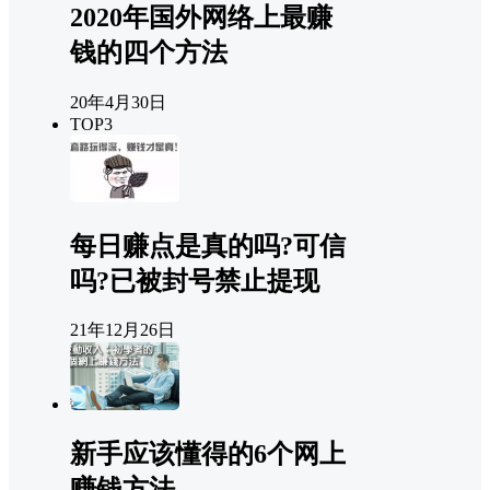
2020年国外网络上最赚
钱的四个方法
20年4月30日
TOP3
每日赚点是真的吗?可信
吗?已被封号禁止提现
21年12月26日
新手应该懂得的6个网上
赚钱方法