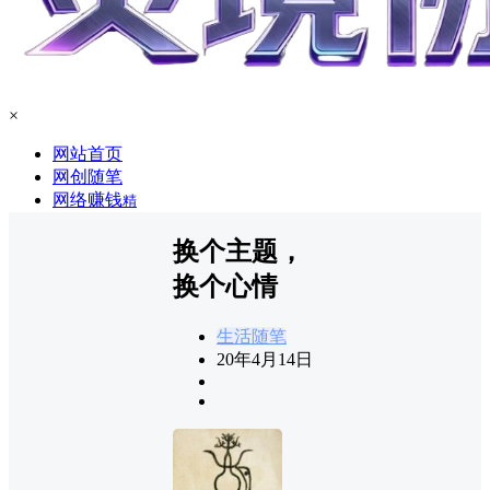
×
网站首页
网创随笔
网络赚钱
精
换个主题，
换个心情
生活随笔
20年4月14日