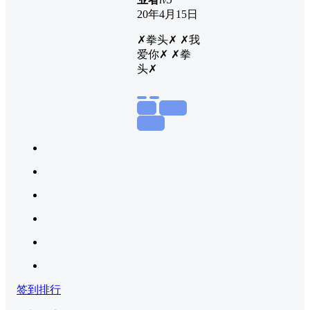
20年4月15日
✗拳头✗ ✗我
爱你✗ ✗拳
头✗
举报
置顶
回复
签到排行