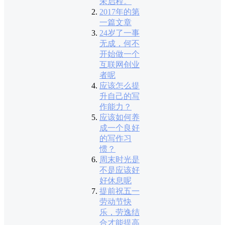
未启程。
2017年的第
一篇文章
24岁了一事
无成，何不
开始做一个
互联网创业
者呢
应该怎么提
升自己的写
作能力？
应该如何养
成一个良好
的写作习
惯？
周末时光是
不是应该好
好休息呢
提前祝五一
劳动节快
乐，劳逸结
合才能提高