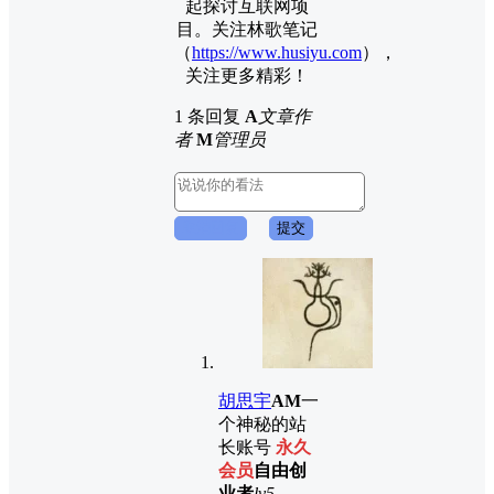
起探讨互联网项
目。关注林歌笔记
（
https://www.husiyu.com
），
关注更多精彩！
1 条回复
A
文章作
者
M
管理员
取消回复
提交
胡思宇
A
M
一
个神秘的站
长账号
永久
会员
自由创
业者
lv5