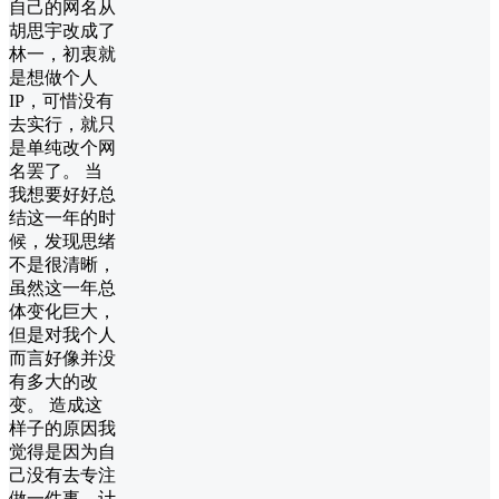
自己的网名从
胡思宇改成了
林一，初衷就
是想做个人
IP，可惜没有
去实行，就只
是单纯改个网
名罢了。 当
我想要好好总
结这一年的时
候，发现思绪
不是很清晰，
虽然这一年总
体变化巨大，
但是对我个人
而言好像并没
有多大的改
变。 造成这
样子的原因我
觉得是因为自
己没有去专注
做一件事，计