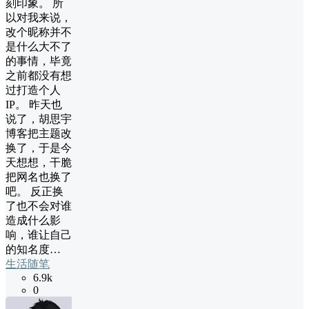
刻印象。 所
以对我来说，
改个昵称并不
是什么大不了
的事情，毕竟
之前都没有想
过打造个人
IP。 昨天也
说了，胡思宇
博客把主题改
换了，于是今
天想想，干脆
把网名也换了
吧。 反正换
了也不会对谁
造成什么影
响，谁让自己
的知名度…
生活随笔
6.9k
0