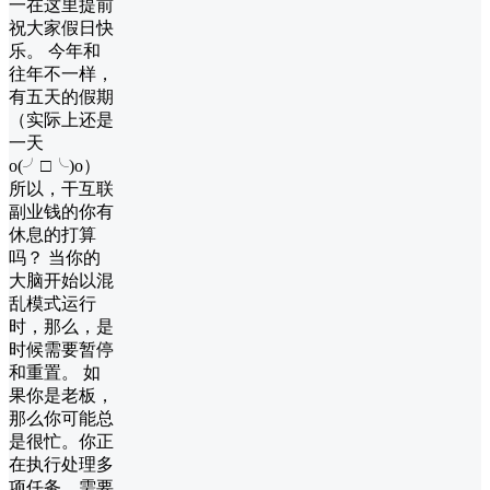
一在这里提前
祝大家假日快
乐。 今年和
往年不一样，
有五天的假期
（实际上还是
一天
o(╯□╰)o）
所以，干互联
副业钱的你有
休息的打算
吗？ 当你的
大脑开始以混
乱模式运行
时，那么，是
时候需要暂停
和重置。 如
果你是老板，
那么你可能总
是很忙。你正
在执行处理多
项任务，需要