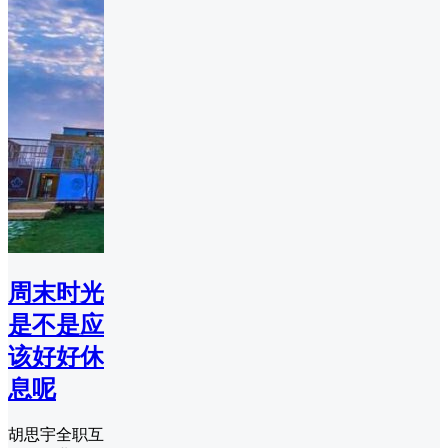
周末时光
是不是应
该好好休
息呢
胡思宇全职互