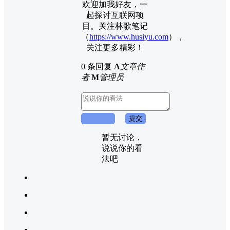
欢迎加我好友，一
起探讨互联网项
目。关注林歌笔记
（
https://www.husiyu.com
），
关注更多精彩！
0 条回复
A
文章作
者
M
管理员
取消回复
提交
暂无讨论，
说说你的看
法吧