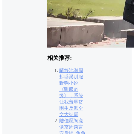
相关推荐:
晴筱池澈周
起盛溪驯服
野狗小说
《驯服奇
缘》，系统
让我羞辱贫
困生反派全
文大结局
陆佳愿陶漾
谈京周谈言
安后续_龟龟