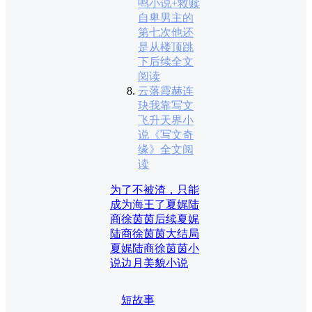
鸣小说+救赎
自卑男主的
第七次他还
是从楼顶跳
下后续全文
阅读
云落霞赫连
玦我靠写文
飞升天界小
说《写文奇
缘》全文阅
读
为了不被渣，只能
成为海王了
夏娓陆
商徐茵茵后续
夏娓
陆商徐茵茵大结局
夏娓陆商徐茵茵小
说
边月美貌小说
短故事