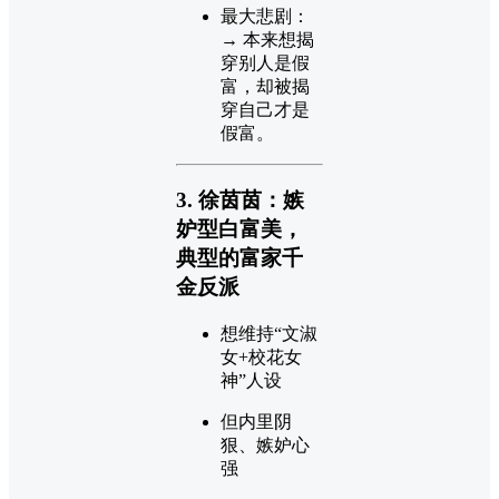
最大悲剧：
→ 本来想揭
穿别人是假
富，却被揭
穿自己才是
假富。
3. 徐茵茵：嫉
妒型白富美，
典型的富家千
金反派
想维持“文淑
女+校花女
神”人设
但内里阴
狠、嫉妒心
强