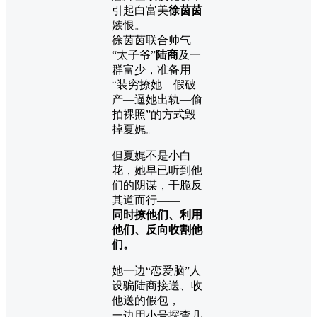
引起白富美
徐茵茵
嫉恨。
徐茵茵联合帅气
“太子爷”
陆商
及一
群富少，准备用
“装穷撩她—假破
产—逼她出轨—偷
拍裸照”的方式毁
掉夏娓。
但夏娓不是小白
花，她早已听到他
们的阴谋，干脆反
其道而行——
同时撩他们、利用
他们、反向收割他
们。
她一边“恋爱脑”人
设骗陆商接送、收
他送的假包，
一边用小号探查几