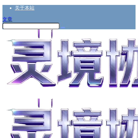
关于本站
文章