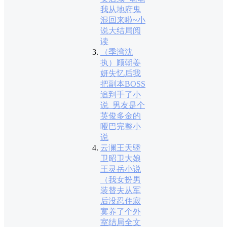
我从地府鬼
混回来啦~小
说大结局阅
读
（季湾沈
执）顾朝姜
妍失忆后我
把副本BOSS
追到手了小
说_男友是个
英俊多金的
哑巴完整小
说
云澜王天骄
卫昭卫大娘
王灵岳小说
（我女扮男
装替夫从军
后没忍住寂
寞养了个外
室结局全文