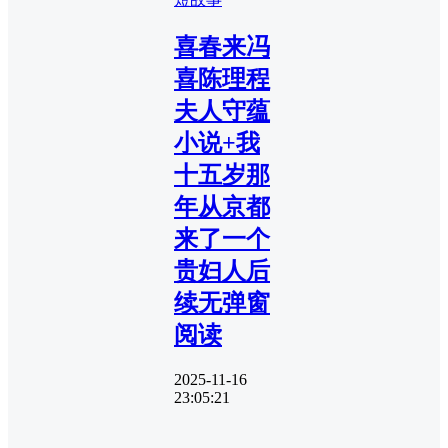
喜春来冯
喜陈理程
夫人守蕴
小说+我
十五岁那
年从京都
来了一个
贵妇人后
续无弹窗
阅读
2025-11-16
23:05:21