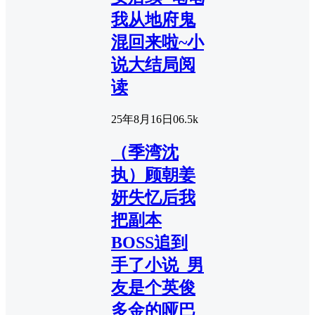
我从地府鬼
混回来啦~小
说大结局阅
读
25年8月16日
0
6.5k
（季湾沈
执）顾朝姜
妍失忆后我
把副本
BOSS追到
手了小说_男
友是个英俊
多金的哑巴