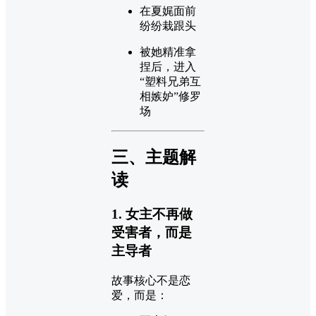
在夏娓面前
纷纷栽跟头
被她精准拿
捏后，进入
“塑料兄弟互
相嫉妒”修罗
场
三、主题解
读
1. 女主不再做
受害者，而是
主导者
故事核心不是恋
爱，而是：