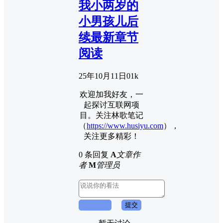
我小两岁的
小男孩儿后
续最新章节
阅读
25年10月11日
0
1k
欢迎加我好友，一
起探讨互联网项
目。关注林歌笔记
（
https://www.husiyu.com
），
关注更多精彩！
0 条回复
A
文章作
者
M
管理员
取消回复
提交