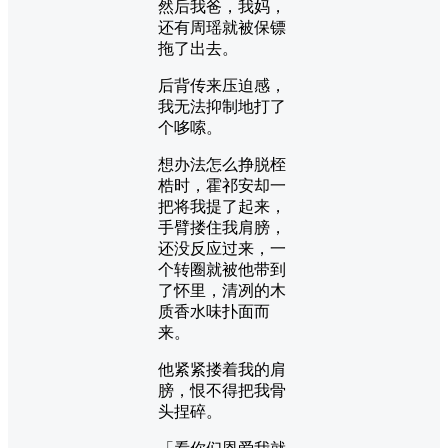
然后我爸，我妈，
还有周瑶就被保镖
拖了出去。
后背传来压迫感，
我无法抑制地打了
个哆嗦。
想办法怎么挣脱桎
梏时，霍祁安却一
把将我提了起来，
手臂搂住我肩膀，
还没反应过来，一
个转圈就被他带到
了怀里，清冽的木
质香水味扑面而
来。
他紧紧搂着我的肩
膀，恨不得把我骨
头捏碎。