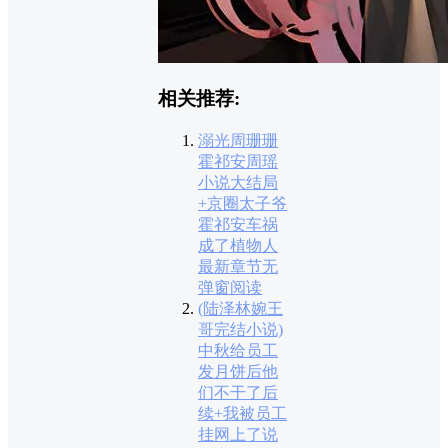
相关推荐:
溺光周珊珊
霍祁安周瑶
小说大结局
+京圈太子爷
霍祁安车祸
成了植物人
最新章节无
弹窗阅读
(陆泽林婉王
哥完结小说)
中秋给员工
发月饼后他
们不干了后
续+我被员工
挂网上了说