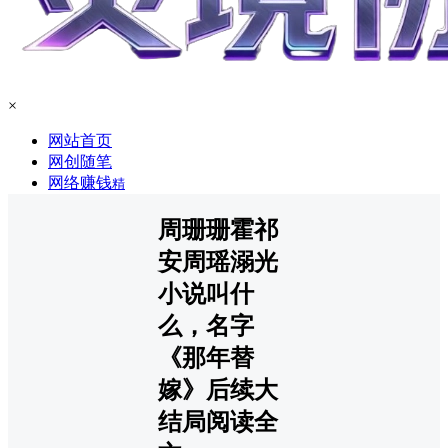
×
网站首页
网创随笔
网络赚钱
精
周珊珊霍祁
安周瑶溺光
小说叫什
么，名字
《那年替
嫁》后续大
结局阅读全