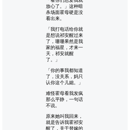
「看你们恩爱我就
放心了。」这种暗
杀场面霍母硬是没
看出来。
「我打电话给你就
是想说祁安醒过来
了，珊珊果然是我
家的福星，才来一
天，祁安就醒
了。」
「你的事我都知道
了，没关系，妈只
认你这个儿媳。」
难怪霍母看我发疯
那么平静，一句话
不说。
原来她叫我回来，
就是告诉我霍祁安
醒了，关于替嫁的