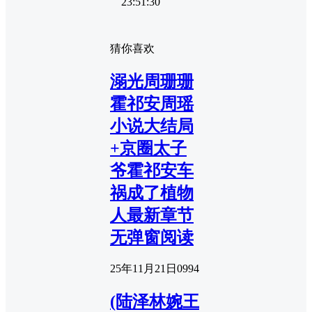
23:51:30
猜你喜欢
溺光周珊珊
霍祁安周瑶
小说大结局
+京圈太子
爷霍祁安车
祸成了植物
人最新章节
无弹窗阅读
25年11月21日
0
994
(陆泽林婉王