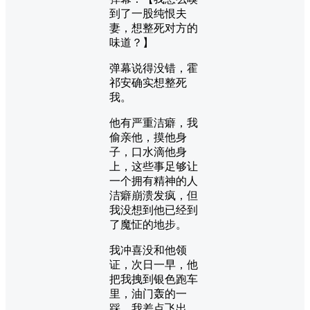
到了一股纯恨夫
妻，想整死对方的
味道？】
弹幕说得没错，霍
祁安确实想整死
我。
他有严重洁癖，我
偷亲他，摸他身
子，口水滴他身
上，这些事足够让
一个拥有精神的人
洁癖崩溃发疯，但
我没想到他已经到
了魔怔的地步。
我冲喜没和他领
证，次日一早，他
把我拽到银色跑车
里，油门轰的一
踩，我差点飞出