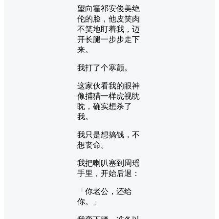
望向霍祁安俊美绝
伦的脸，他皮笑肉
不笑地盯着我，迈
开长腿一步步走下
来。
我打了个寒颤。
这家伙看我的眼神
像捕猎一样虎视眈
眈，确实想杀了
我。
我只是想搞钱，不
想丧命。
我把喇叭塞到周瑶
手里，开始后退：
「你老公，还给
你。」