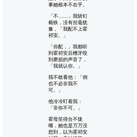
事她根本不在乎。
「不……」我斩钉
截铁，没有丝毫犹
豫，「我配不上霍
祁安。」
「你配，」我都听
到霍祁安后槽牙咬
到磨损的声音了，
「我就认你。」
我不敢看他：「倒
也不必非我不
可。」
他冷冷盯着我：
「非你不可。」
霍母笑得合不拢
嘴，她也是万万没
想到，以为霍祁安