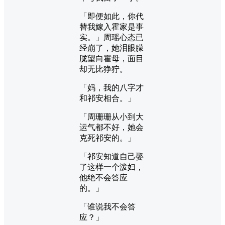
「即便如此，你代
替我嫁入霍家是事
实。」周瑶心态已
经崩了，她泪眼朦
胧望向霍母，面目
却无比狰狞。
「妈，我的八字才
和祁安相合。」
「周珊珊从小到大
运气都不好，她会
克死祁安的。」
「祁安知道自己娶
了这样一个泼妇，
他绝不会答应
的。」
「谁说我不会答
应？」