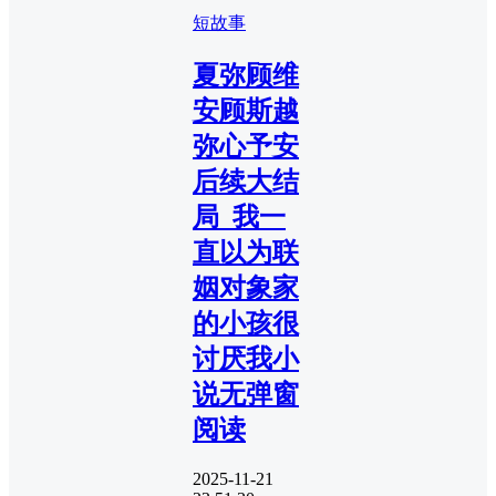
短故事
夏弥顾维
安顾斯越
弥心予安
后续大结
局_我一
直以为联
姻对象家
的小孩很
讨厌我小
说无弹窗
阅读
2025-11-21