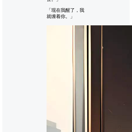
「现在我醒了，我
就缠着你。」