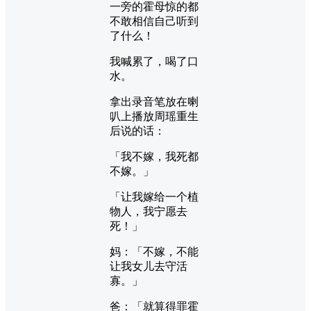
一旁的霍母惊的都
不敢相信自己听到
了什么！
我喊累了，喝了口
水。
拿出录音笔放在喇
叭上播放周瑶重生
后说的话：
「我不嫁，我死都
不嫁。」
「让我嫁给一个植
物人，我宁愿去
死！」
妈：「不嫁，不能
让我女儿去守活
寡。」
爸：「就算得罪霍