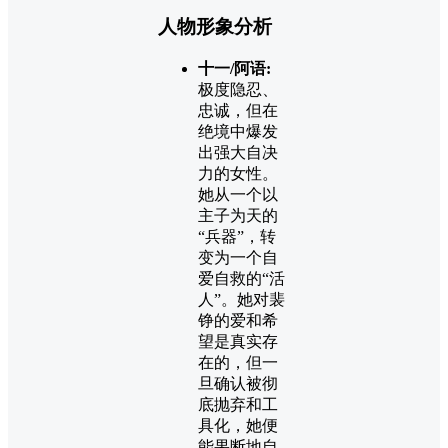
人物形象分析
十一/阿语:
极度隐忍、
忠诚，但在
绝境中爆发
出强大自决
力的女性。
她从一个以
主子为天的
“兵器”，转
变为一个自
爱自救的“活
人”。她对裴
铮的爱和希
望是真实存
在的，但一
旦确认被彻
底抛弃和工
具化，她便
能果断地自