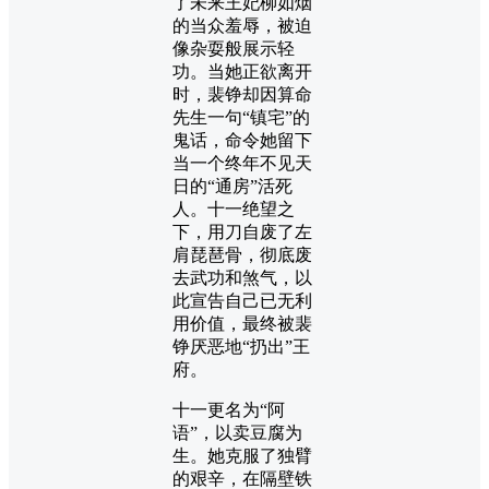
了未来王妃柳如烟
的当众羞辱，被迫
像杂耍般展示轻
功。当她正欲离开
时，裴铮却因算命
先生一句“镇宅”的
鬼话，命令她留下
当一个终年不见天
日的“通房”活死
人。十一绝望之
下，用刀自废了左
肩琵琶骨，彻底废
去武功和煞气，以
此宣告自己已无利
用价值，最终被裴
铮厌恶地“扔出”王
府。
十一更名为“阿
语”，以卖豆腐为
生。她克服了独臂
的艰辛，在隔壁铁