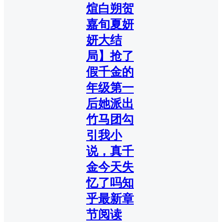
煊白朔贺
嘉旬夏妍
妍大结
局】抢了
假千金的
年级第一
后她派出
竹马团勾
引我小
说，真千
金今天失
忆了吗知
乎最新章
节阅读