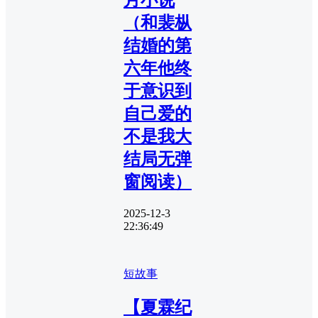
月小说
（和裴枞
结婚的第
六年他终
于意识到
自己爱的
不是我大
结局无弹
窗阅读）
2025-12-3
22:36:49
短故事
【夏霖纪