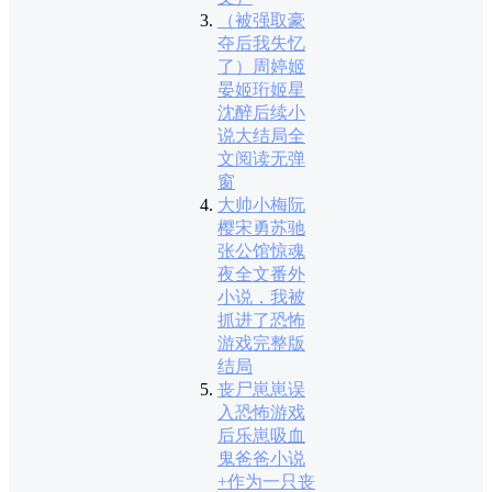
（被强取豪
夺后我失忆
了）周婷姬
晏姬珩姬星
沈醉后续小
说大结局全
文阅读无弹
窗
大帅小梅阮
樱宋勇苏驰
张公馆惊魂
夜全文番外
小说，我被
抓进了恐怖
游戏完整版
结局
丧尸崽崽误
入恐怖游戏
后乐崽吸血
鬼爸爸小说
+作为一只丧