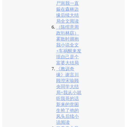
尸崽我一直
躲在森林边
缘后续大结
局全文阅读
（陈绾意周
政珩林窈）
雾散时拥抱
我小说全文
+车祸醒来发
现自己是个
富婆大结局
《教训奇
缘》谢言川
顾澄宋瑜顾
央同学大结
局+我从小就
听我哥的话
新来的贫困
生抢了他的
风头后续小
说阅读