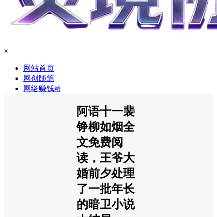
×
网站首页
网创随笔
网络赚钱
精
阿语十一裴
铮柳如烟全
文免费阅
读，王爷大
婚前夕处理
了一批年长
的暗卫小说