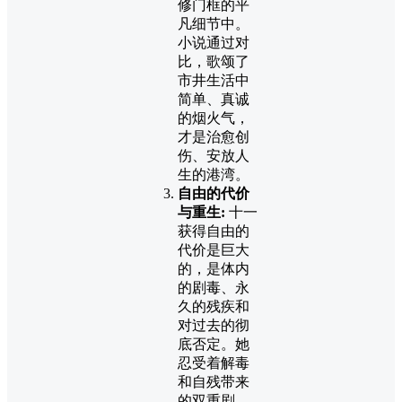
修门框的平
凡细节中。
小说通过对
比，歌颂了
市井生活中
简单、真诚
的烟火气，
才是治愈创
伤、安放人
生的港湾。
自由的代价
与重生:
十一
获得自由的
代价是巨大
的，是体内
的剧毒、永
久的残疾和
对过去的彻
底否定。她
忍受着解毒
和自残带来
的双重剧