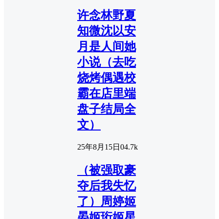
许念林野夏
知微沈以安
月是人间她
小说（去吃
烧烤偶遇校
霸在店里端
盘子结局全
文）
25年8月15日
0
4.7k
（被强取豪
夺后我失忆
了）周婷姬
晏姬珩姬星