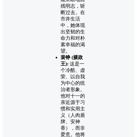
残明志，斩
断过去。在
市井生活
中，她体现
出坚韧的生
命力和对朴
素幸福的渴
望。
裴铮 (摄政
王):
这是一
个冷酷、虚
荣、以自我
为中心的统
治者形象。
他对十一的
亲近源于习
惯和实用主
义（人肉盾
牌、安神
香），而非
爱意。他将