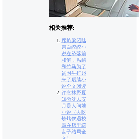
相关推荐:
席屿梁昭陆
崇白皎皎小
说在坠落前
和解，席屿
和竹马为了
贫困生打起
来了后续小
说全文阅读
许念林野夏
知微沈以安
月是人间她
小说（去吃
烧烤偶遇校
霸在店里端
盘子结局全
文）