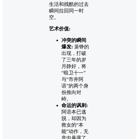
生活和残酷的过去
瞬间拉回同一时
空。
艺术价值:
冲突的瞬间
爆发:
裴铮的
出现，打破
了三年的岁
月静好，将
“暗卫十一”
与“市井阿
语”的两个身
份推向对
峙。
命运的讽刺:
阿语本已逃
脱，却因为
救女的“本
能”动作，无
意中暴露了