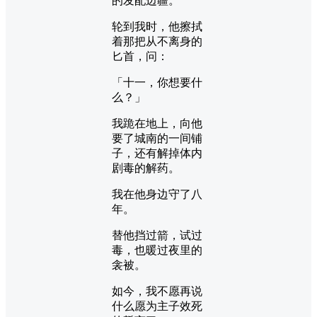
的发配边疆。
轮到我时，他擦拭
着那把从不离身的
匕首，问：
「十一，你想要什
么？」
我跪在地上，向他
要了城南的一间铺
子，还有解掉体内
剧毒的解药。
我在他身边守了八
年。
替他挡过箭，试过
毒，也暖过夜里的
衾被。
如今，我不愿再说
什么愿为主子效死