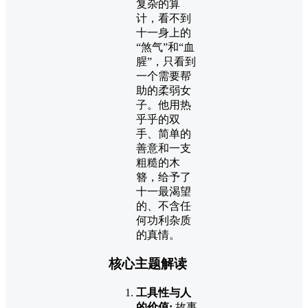
复杂的算
计，看不到
十一身上的
“煞气”和“血
腥”，只看到
一个需要帮
助的柔弱女
子。他用热
乎乎的双
手、简单的
善意和一支
粗糙的木
簪，给予了
十一最渴望
的、不含任
何功利杂质
的真情。
核心主题解读
工具性与人
的价值:
故事