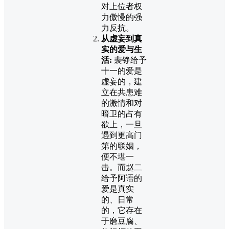
对上位者权
力傲慢的强
力反抗。
从虚妄到真
实的爱与生
活:
裴铮给予
十一的爱是
虚妄的，建
立在共患难
的激情和对
暗卫的占有
欲上，一旦
遇到更高门
第的联姻，
便不堪一
击。而赵二
给予阿语的
爱是真实
的、日常
的，它存在
于磨豆腐、