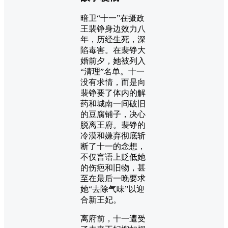
暗卫“十一”在摄政
王裴铮身边效力八
年，历经生死，深
陷毒害。在裴铮大
婚前夕，她被列入
“清理”名单。十一
没有求情，而是向
裴铮要了体内的解
药和城南一间破旧
的豆腐铺子，决心
脱离王府。裴铮的
冷漠和嫌弃彻底斩
断了十一的念想，
不仅言语上贬低她
的伤疤和旧物，甚
至在最后一晚要求
她“去除气味”以迎
合新王妃。
离府前，十一遭受