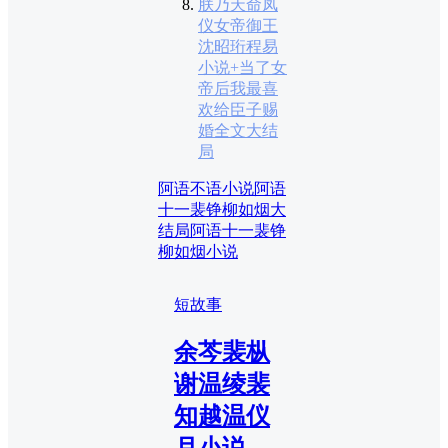
朕乃天命凤
仪女帝御王
沈昭珩程易
小说+当了女
帝后我最喜
欢给臣子赐
婚全文大结
局
阿语不语小说
阿语
十一裴铮柳如烟大
结局
阿语十一裴铮
柳如烟小说
短故事
余芩裴枞
谢温绫裴
知越温仪