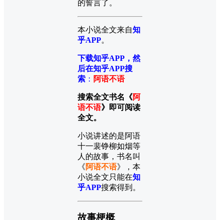
的誓言了。
本小说全文来自
知
乎APP
。
下载知乎APP，然
后在知乎APP搜
索
：
阿语不语
搜索全文书名《
阿
语不语
》即可阅读
全文。
小说讲述的是阿语
十一裴铮柳如烟等
人的故事，书名叫
《
阿语不语
》，本
小说全文只能在
知
乎APP
搜索得到。
故事梗概