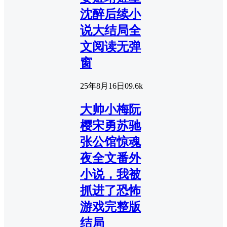
沈醉后续小
说大结局全
文阅读无弹
窗
25年8月16日
0
9.6k
大帅小梅阮
樱宋勇苏驰
张公馆惊魂
夜全文番外
小说，我被
抓进了恐怖
游戏完整版
结局