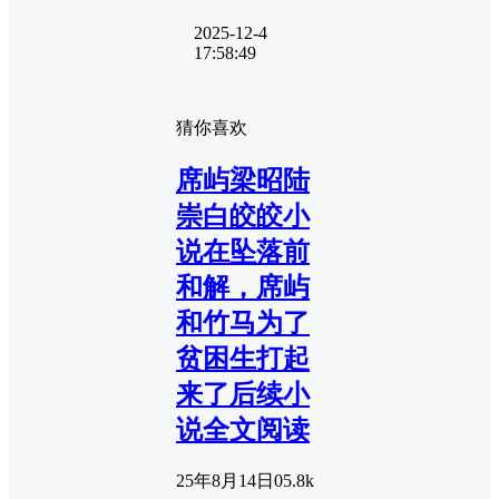
2025-12-4
17:58:49
猜你喜欢
席屿梁昭陆
崇白皎皎小
说在坠落前
和解，席屿
和竹马为了
贫困生打起
来了后续小
说全文阅读
25年8月14日
0
5.8k