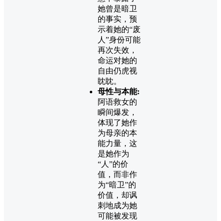
她曾是暗卫
的事实，预
示着她的“废
人”身份可能
再次失效，
命运对她的
自由仍虎视
眈眈。
母性与本能:
阿语救女的
瞬间爆发，
体现了她作
为母亲的本
能力量，这
是她作为
“人”的价
值，而非作
为“暗卫”的
价值，却讽
刺地成为她
可能被发现