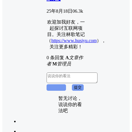
25年8月18日
0
6.3k
欢迎加我好友，一
起探讨互联网项
目。关注林歌笔记
（
https://www.husiyu.com
），
关注更多精彩！
0 条回复
A
文章作
者
M
管理员
取消回复
提交
暂无讨论，
说说你的看
法吧