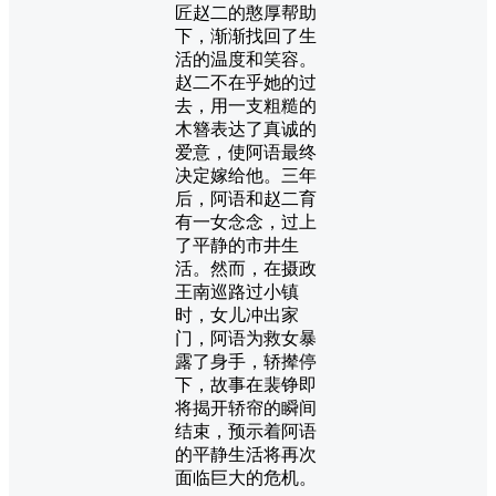
匠赵二的憨厚帮助
下，渐渐找回了生
活的温度和笑容。
赵二不在乎她的过
去，用一支粗糙的
木簪表达了真诚的
爱意，使阿语最终
决定嫁给他。三年
后，阿语和赵二育
有一女念念，过上
了平静的市井生
活。然而，在摄政
王南巡路过小镇
时，女儿冲出家
门，阿语为救女暴
露了身手，轿撵停
下，故事在裴铮即
将揭开轿帘的瞬间
结束，预示着阿语
的平静生活将再次
面临巨大的危机。