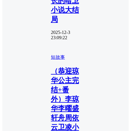
长的暗卫
小说大结
局
2025-12-3
23:09:22
短故事
（恭迎琼
华公主完
结+番
外）李琼
华李曜盛
轩舟周依
云卫凌小