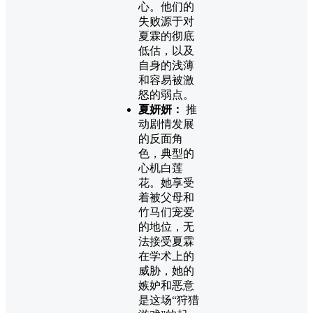
心。他们的
失败源于对
夏霖的彻底
低估，以及
自身的浅薄
和容易被激
怒的弱点。
夏妍妍：
推
动剧情发展
的反面角
色，典型的
心机白莲
花。她享受
着被父母和
竹马们宠爱
的地位，无
法接受夏霖
在学术上的
威胁，她的
嫉妒和恶意
是这场“狩猎