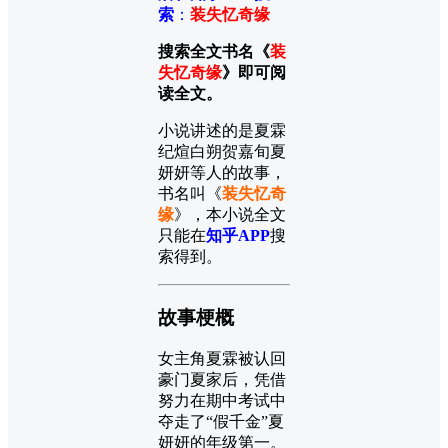
索
：
装失忆奇缘
搜索全文书名《
装
失忆奇缘
》即可阅
读全文。
小说讲述的是夏霖
纪煊白朔贺嘉旬夏
妍妍等人的故事，
书名叫《
装失忆奇
缘
》，本小说全文
只能在
知乎APP
搜
索得到。
故事梗概
女主角夏霖被认回
豪门夏家后，凭借
努力在期中考试中
夺走了“假千金”夏
妍妍的年级第一。