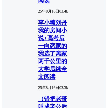
阅读
25年8月16日
0
3.4k
李小糖刘丹
我的房间小
说+高考后
一向恋家的
我选了离家
两千公里的
大学后续全
文阅读
25年8月16日
0
3.3k
（错把老哥
叫成老公后