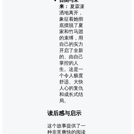
自由与未
来：
夏霖潇
洒地离开，
象征着她彻
底摆脱了夏
家和竹马团
的束缚，用
自己的实力
开启了全新
的、由自己
掌控的人
生。这是一
个令人极度
舒适、大快
人心的复仇
和成长式结
局。
读后感与启示
这个故事提供了一
种非常爽快的阅读