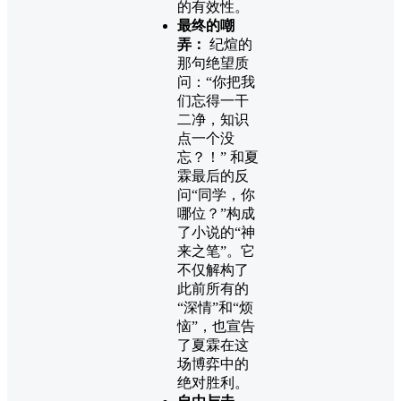
的有效性。
最终的嘲
弄：
纪煊的
那句绝望质
问：“你把我
们忘得一干
二净，知识
点一个没
忘？！” 和夏
霖最后的反
问“同学，你
哪位？”构成
了小说的“神
来之笔”。它
不仅解构了
此前所有的
“深情”和“烦
恼”，也宣告
了夏霖在这
场博弈中的
绝对胜利。