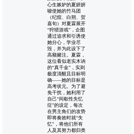
心生嫉妒的夏妍妍
唆使她的竹马团
（纪煊、白朔、贺
嘉旬）对夏霖展开
“狩猎游戏”，企图
通过追求和引诱使
她分心，学业尽
毁，并为此设下了
高额赌注。夏霖，
这位看似老实木讷
的“真千金”，实则
极度清醒且目标明
确——她的目标是
高考状元。为了避
免干扰，她利用了
自己“间歇性失忆
症”的设定，每次
在男主角们的攻势
即将奏效时就“失
忆”，将他们所有
人及其努力都归类