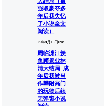
大结局（被
强取豪夺多
年后我失忆
了小说全文
阅读）
25年8月15日
0
9k
周临渊江羡
鱼顾景业林
清大结局_成
年后我被当
作攀附高门
的玩物后续
无弹窗小说