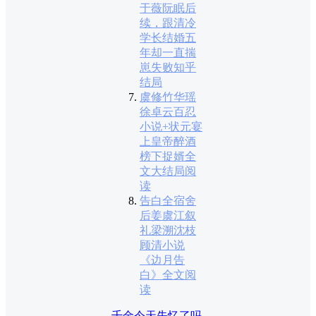
于薇阮眠后
续，跟清冷
学长结婚五
年却一直揣
崽失败知乎
结局
虞修竹华瑶
徐卓云百忍
小说+状元宴
上皇帝醉酒
榜下捉婿全
文大结局阅
读
告白全宿舍
后姜虞江叙
礼梁溯沈枝
顾清小说
《边月告
白》全文阅
读
千金今天失忆了吗