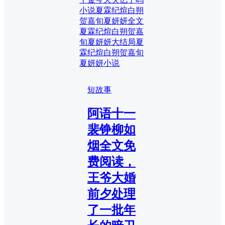
小说
夏霖纪煊白朔
贺嘉旬夏妍妍全文
夏霖纪煊白朔贺嘉
旬夏妍妍大结局
夏
霖纪煊白朔贺嘉旬
夏妍妍小说
短故事
阿语十一
裴铮柳如
烟全文免
费阅读，
王爷大婚
前夕处理
了一批年