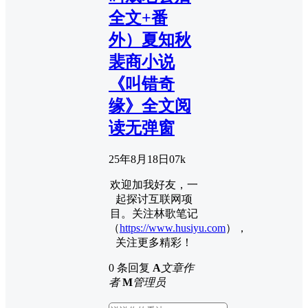
全文+番
外）夏知秋
裴商小说
《叫错奇
缘》全文阅
读无弹窗
25年8月18日
0
7k
欢迎加我好友，一
起探讨互联网项
目。关注林歌笔记
（
https://www.husiyu.com
），
关注更多精彩！
0 条回复
A
文章作
者
M
管理员