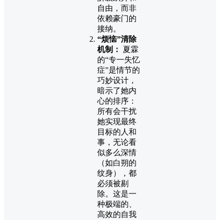
自由，而非
依赖豪门的
接纳。
“烦恼”清除
机制：
夏霖
的“专一失忆
症”是情节的
巧妙设计，
暗示了她内
心的排序：
所有会干扰
她实现最终
目标的人和
事，无论看
似多么深情
（如白朔的
纹身），都
必须被剔
除。这是一
种极端的、
高效的自我