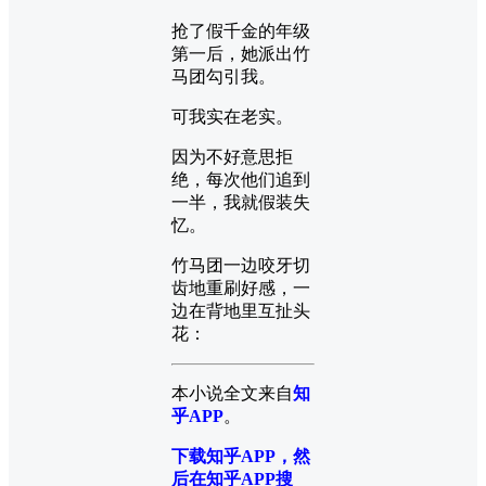
抢了假千金的年级
第一后，她派出竹
马团勾引我。
可我实在老实。
因为不好意思拒
绝，每次他们追到
一半，我就假装失
忆。
竹马团一边咬牙切
齿地重刷好感，一
边在背地里互扯头
花：
本小说全文来自
知
乎APP
。
下载知乎APP，然
后在知乎APP搜