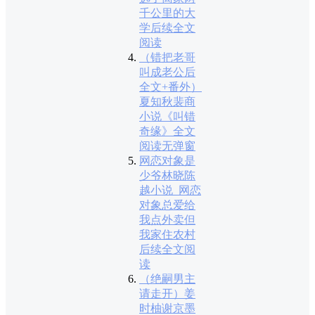
千公里的大
学后续全文
阅读
（错把老哥
叫成老公后
全文+番外）
夏知秋裴商
小说《叫错
奇缘》全文
阅读无弹窗
网恋对象是
少爷林晓陈
越小说_网恋
对象总爱给
我点外卖但
我家住农村
后续全文阅
读
（绝嗣男主
请走开）姜
时柚谢京墨