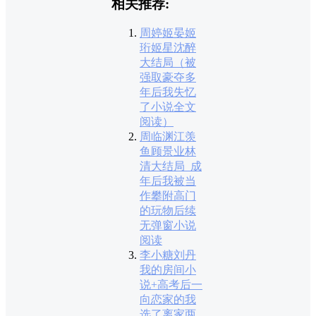
相关推荐:
周婷姬晏姬
珩姬星沈醉
大结局（被
强取豪夺多
年后我失忆
了小说全文
阅读）
周临渊江羡
鱼顾景业林
清大结局_成
年后我被当
作攀附高门
的玩物后续
无弹窗小说
阅读
李小糖刘丹
我的房间小
说+高考后一
向恋家的我
选了离家两