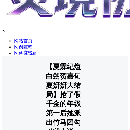
×
网站首页
网创随笔
网络赚钱
精
【夏霖纪煊
白朔贺嘉旬
夏妍妍大结
局】抢了假
千金的年级
第一后她派
出竹马团勾