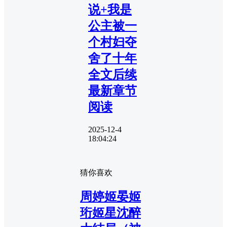
说+我是
公主被一
个村妇夺
舍了十年
全文后续
最新章节
阅读
2025-12-4
18:04:24
猜你喜欢
周婷姬晏姬
珩姬星沈醉