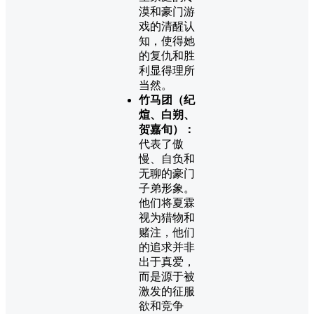
漠和豪门游
戏的清醒认
知，使得她
的复仇和胜
利显得理所
当然。
竹马团（纪
煊、白朔、
贺嘉旬）：
代表了傲
慢、自负和
无聊的豪门
子弟形象。
他们将夏霖
视为猎物和
赌注，他们
的追求并非
出于真爱，
而是源于被
激发的征服
欲和竞争