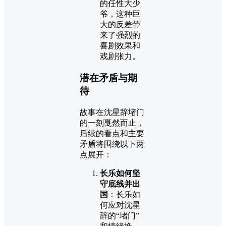
的任性大少
爷，这种巨
大的反差带
来了强烈的
喜剧效果和
戏剧张力。
潜在矛盾与期
待
故事在沈星辞堵门
的一刻戛然而止，
后续的看点和主要
矛盾将围绕以下两
点展开：
长乐如何坚
守底线并出
国
：长乐如
何应对沈星
辞的“堵门”