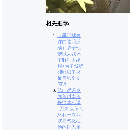
相关推荐:
（季阳林箫
许白陆明后
续）孩子他
爹以为我怀
了野种大结
局+为了钱我
o装b跟了林
箫后续全文
阅读
结巴话语秦
朝贺时南贺
铮徐佳小说
+死对头每惹
怒我一次我
就把气撒在
他的结巴弟