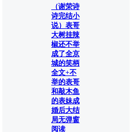
（谢荣诗
诗完结小
说）表哥
大树挂辣
椒还不举
成了全京
城的笑柄
全文+不
举的表哥
和敲木鱼
的表妹成
婚后大结
局无弹窗
阅读