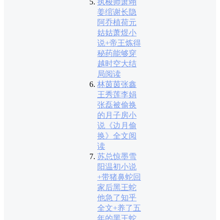
执梭师萧翊
姜绾谢长隐
阿乔植荷元
姑姑萧煜小
说+帝王炼得
秘药能够穿
越时空大结
局阅读
林茵茵张鑫
王秀莲李娟
张磊被偷换
的月子房小
说《边月偷
换》全文阅
读
苏总惊墨雪
阳温初小说
+带猪鼻蛇回
家后黑王蛇
他急了知乎
全文+养了五
年的黑王蛇