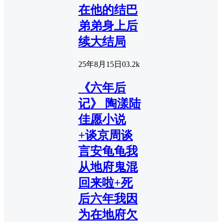
在他的结巴
弟弟身上后
续大结局
25年8月15日
0
3.2k
《六年后
记》 陶漾陆
佳愿小说
+谈京周谈
言安龟龟我
从地府鬼混
回来啦+死
后六年我因
为在地府欠