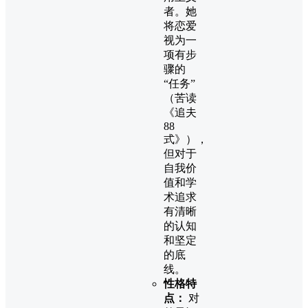
者。她
将恋爱
视为一
项有步
骤的
“任务”
（苦读
《追夫
88
式》），
但对于
自我价
值和学
术追求
有清晰
的认知
和坚定
的底
线。
性格特
点：
对