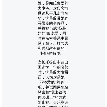
姓，是闻氏集团的
大少爷。这段恋情
迅速从平凡走向奢
华：沈星辞带她购
买昂贵的奢侈品，
并将她当成“换装
娃娃”般宠爱，同
时在亲密关系中暴
露了黏人、脾气大
和强烈占有欲的
“小孔雀”特质。
当长乐提出申请出
国访学一年的名额
时，沈星辞大发雷
霆，认为这是她
“不够爱他”的表
现，并试图用情绪
勒索和“我出钱供
你读硕士”的方式
阻止她。长乐意识