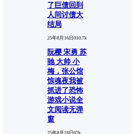
了巨债回到
人间讨债大
结局
25年8月16日
0
10.7k
阮樱 宋勇 苏
驰 大帅 小
梅，张公馆
惊魂夜我被
抓进了恐怖
游戏小说全
文阅读无弹
窗
25年8月18日
0
7k