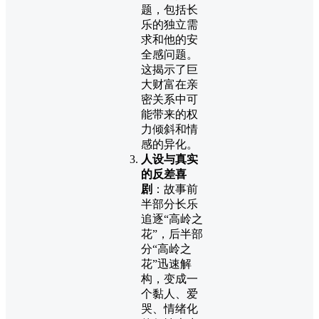
题，包括长
乐的独立需
求和他的安
全感问题。
这揭示了巨
大财富在亲
密关系中可
能带来的权
力倾斜和情
感的异化。
人设与真实
的反差喜
剧
：故事前
半部分长乐
追逐“高岭之
花”，后半部
分“高岭之
花”迅速解
构，变成一
个黏人、爱
哭、情绪化