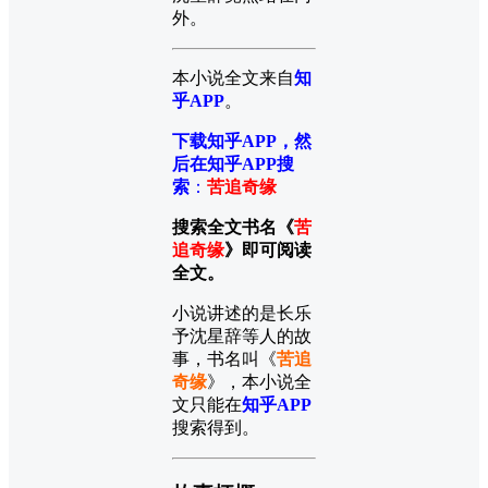
外。
本小说全文来自
知
乎APP
。
下载知乎APP，然
后在知乎APP搜
索
：
苦追奇缘
搜索全文书名《
苦
追奇缘
》即可阅读
全文。
小说讲述的是长乐
予沈星辞等人的故
事，书名叫《
苦追
奇缘
》，本小说全
文只能在
知乎APP
搜索得到。