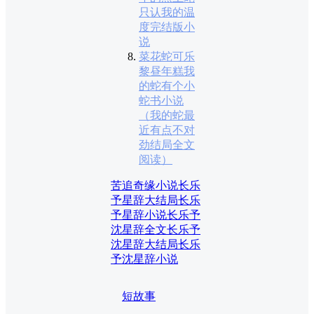
只认我的温
度完结版小
说
菜花蛇可乐
黎昼年糕我
的蛇有个小
蛇书小说
（我的蛇最
近有点不对
劲结局全文
阅读）
苦追奇缘小说
长乐
予星辞大结局
长乐
予星辞小说
长乐予
沈星辞全文
长乐予
沈星辞大结局
长乐
予沈星辞小说
短故事