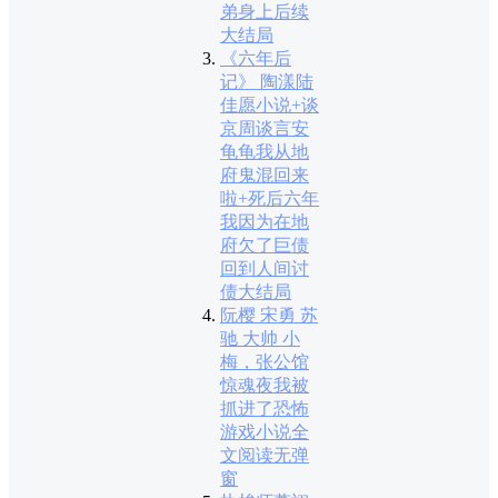
弟身上后续
大结局
《六年后
记》 陶漾陆
佳愿小说+谈
京周谈言安
龟龟我从地
府鬼混回来
啦+死后六年
我因为在地
府欠了巨债
回到人间讨
债大结局
阮樱 宋勇 苏
驰 大帅 小
梅，张公馆
惊魂夜我被
抓进了恐怖
游戏小说全
文阅读无弹
窗