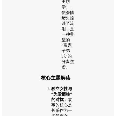
出访
学），
便会情
绪失控
甚至流
泪，是
一种典
型的
“富家
子弟
式”的
分离焦
虑。
核心主题解读
独立女性与
“为爱牺牲”
的对抗
：故
事的核心是
长乐作为一
名优秀女