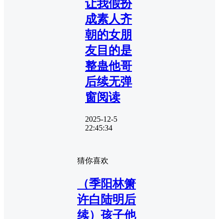
让我假扮
成素人齐
朝的女朋
友目的是
整蛊他哥
后续无弹
窗阅读
2025-12-5
22:45:34
猜你喜欢
（季阳林箫
许白陆明后
续）孩子他