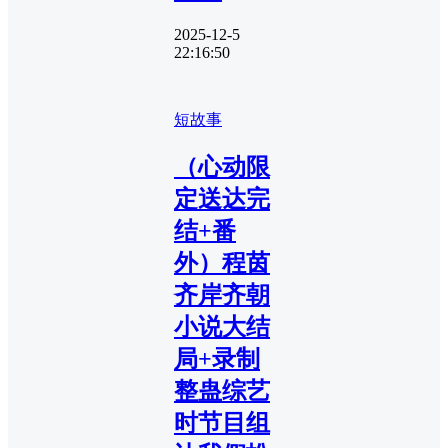
2025-12-5
22:16:50
短故事
（心动限
定送达完
结+番
外）程茵
齐岸齐朝
小说大结
局+录制
整蛊综艺
时节目组