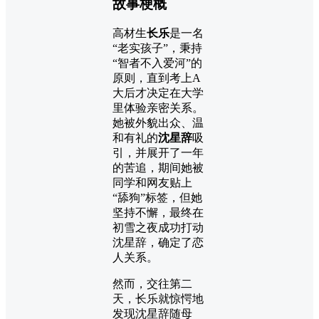
故事梗概
高材生
长乐
是一名
“老实孩子”，秉持
“智者不入爱河”的
原则，直到考上A
大后才决定在大学
里体验亲密关系。
她被外貌出众、温
和有礼的
沈星辞
吸
引，并展开了一年
的苦追，期间她被
同学和网友贴上
“舔狗”标签，但她
坚持不懈，最终在
初雪之夜成功打动
沈星辞，确定了恋
人关系。
然而，交往第二
天，长乐就惊愕地
发现沈星辞随母