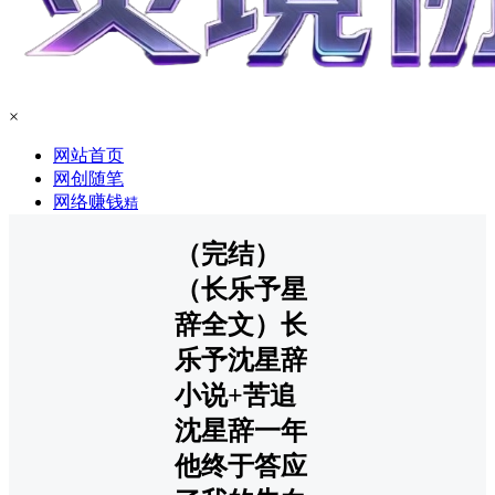
×
网站首页
网创随笔
网络赚钱
精
（完结）
（长乐予星
辞全文）长
乐予沈星辞
小说+苦追
沈星辞一年
他终于答应