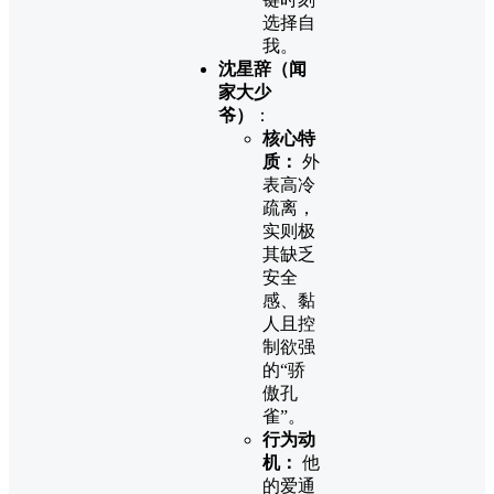
选择自
我。
沈星辞（闻
家大少
爷）
：
核心特
质：
外
表高冷
疏离，
实则极
其缺乏
安全
感、黏
人且控
制欲强
的“骄
傲孔
雀”。
行为动
机：
他
的爱通