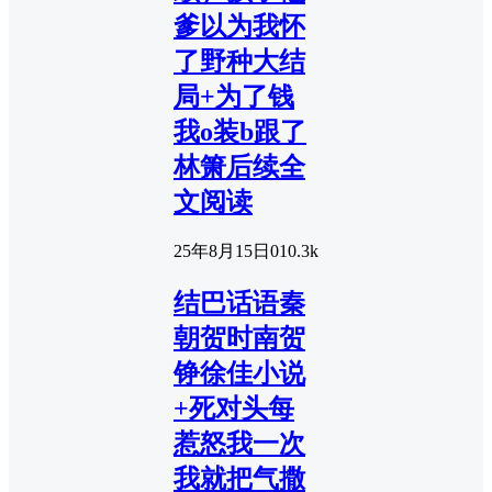
爹以为我怀
了野种大结
局+为了钱
我o装b跟了
林箫后续全
文阅读
25年8月15日
0
10.3k
结巴话语秦
朝贺时南贺
铮徐佳小说
+死对头每
惹怒我一次
我就把气撒