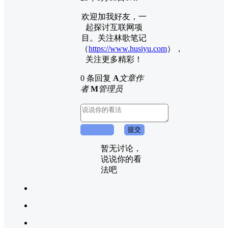
欢迎加我好友，一
起探讨互联网项
目。关注林歌笔记
（
https://www.husiyu.com
），
关注更多精彩！
0 条回复
A
文章作
者
M
管理员
取消回复
提交
暂无讨论，
说说你的看
法吧