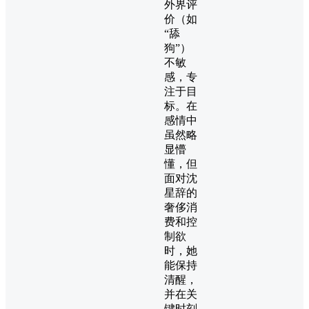
外界评
价（如
“舔
狗”）
不敏
感，专
注于目
标。在
感情中
虽然略
显懵
懂，但
面对沈
星辞的
奢侈消
费和控
制欲
时，她
能保持
清醒，
并在关
键时刻