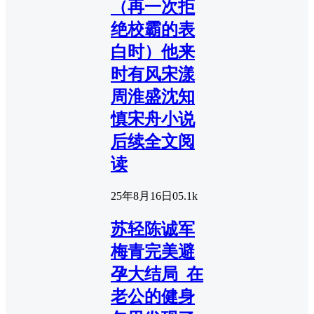
（再一次拒
绝校霸的表
白时）他来
时有风宋漾
周淮盛沈知
慎宋舟小说
后续全文阅
读
25年8月16日
0
5.1k
苏轻陈诚军
梅青完美避
孕大结局_在
老公的健身