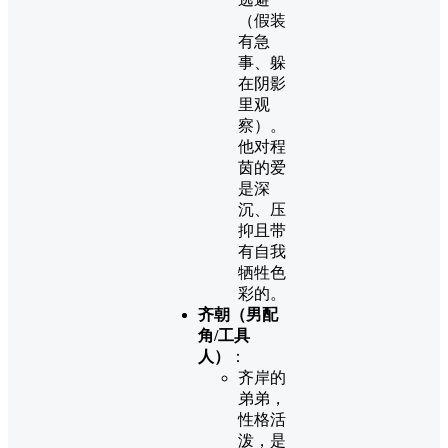
（假装
有急
事、躲
在阴影
里观
察）。
他对程
茵的爱
是深
沉、压
抑且带
有自我
牺牲色
彩的。
齐朝（男配
角/工具
人）
：
齐岸的
弟弟，
性格活
泼，是