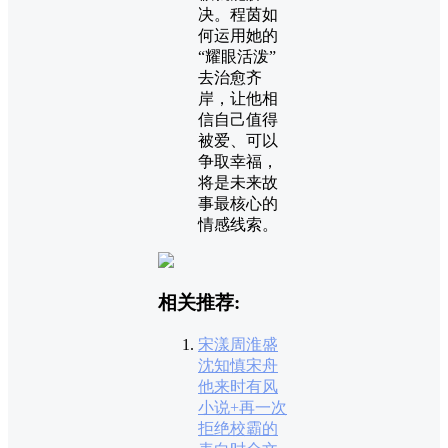
决。程茵如
何运用她的
“耀眼活泼”
去治愈齐
岸，让他相
信自己值得
被爱、可以
争取幸福，
将是未来故
事最核心的
情感线索。
相关推荐:
宋漾周淮盛
沈知慎宋舟
他来时有风
小说+再一次
拒绝校霸的