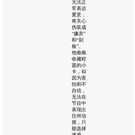
无法正
常表达
爱意，
将关心
伪装成
“嫌弃”
和“刻
板”。
他偷偷
收藏程
茵的小
卡，却
因为害
怕和不
自信，
无法在
节目中
表现出
任何动
摇，只
能选择
逃避