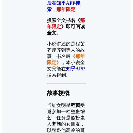
后在知乎APP搜
索
：
那年限定
搜索全文书名《
那
年限定
》即可阅读
全文。
小说讲述的是程茵
齐岸齐朝等人的故
事，书名叫《
那年
限定
》，本小说全
文只能在
知乎APP
搜索得到。
故事梗概
当红女明星
程茵
受
邀参加一档整蛊综
艺，任务是假扮素
人
齐朝
的女朋友，
以整蛊他高冷的哥