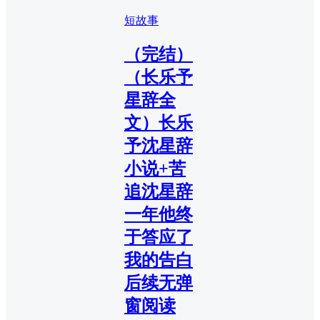
短故事
（完结）
（长乐予
星辞全
文）长乐
予沈星辞
小说+苦
追沈星辞
一年他终
于答应了
我的告白
后续无弹
窗阅读