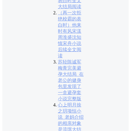
表白时全文
大结局阅读
（再一次拒
绝校霸的表
白时）他来
时有风宋漾
周淮盛沈知
慎宋舟小说
后续全文阅
读
苏轻陈诚军
梅青完美避
孕大结局_在
老公的健身
包里发现了
一盒避孕套
小说完整版
心上明月徐
之玥项恒小
说_老妈介绍
的相亲对象
是流氓大结