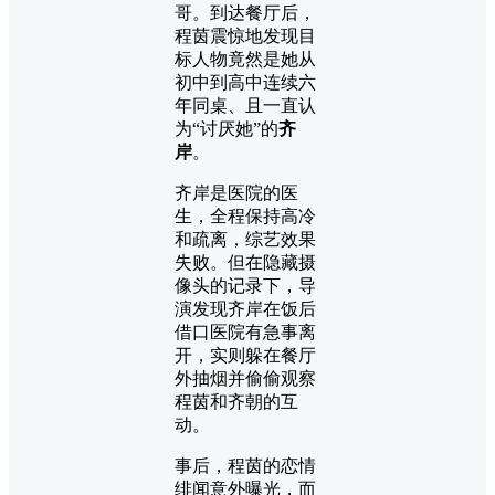
哥。到达餐厅后，
程茵震惊地发现目
标人物竟然是她从
初中到高中连续六
年同桌、且一直认
为“讨厌她”的
齐
岸
。
齐岸是医院的医
生，全程保持高冷
和疏离，综艺效果
失败。但在隐藏摄
像头的记录下，导
演发现齐岸在饭后
借口医院有急事离
开，实则躲在餐厅
外抽烟并偷偷观察
程茵和齐朝的互
动。
事后，程茵的恋情
绯闻意外曝光，而