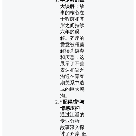
大误解
：故
事的核心在
于程茵和齐
岸之间持续
六年的误
解。齐岸的
爱意被程茵
解读为嫌弃
和厌恶，这
展示了不善
表达和缺乏
沟通在青春
期关系中造
成的巨大鸿
沟。
“配得感”与
情感压抑
：
通过江滔的
专业分析，
故事深入探
讨了齐岸“低