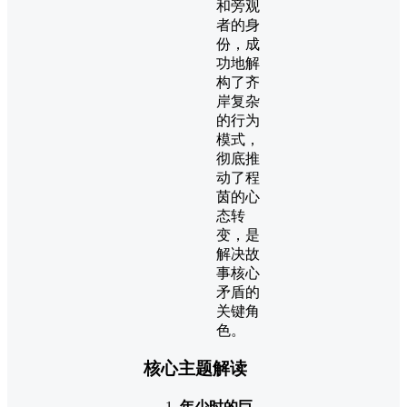
和旁观
者的身
份，成
功地解
构了齐
岸复杂
的行为
模式，
彻底推
动了程
茵的心
态转
变，是
解决故
事核心
矛盾的
关键角
色。
核心主题解读
年少时的巨