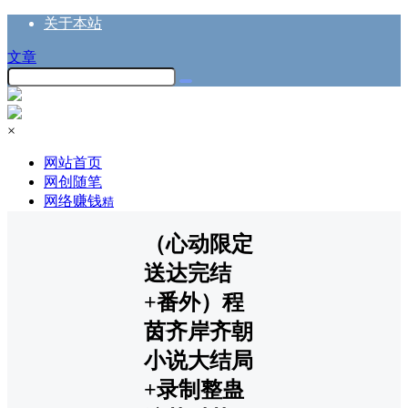
关于本站
文章
×
网站首页
网创随笔
网络赚钱
精
（心动限定
送达完结
+番外）程
茵齐岸齐朝
小说大结局
+录制整蛊