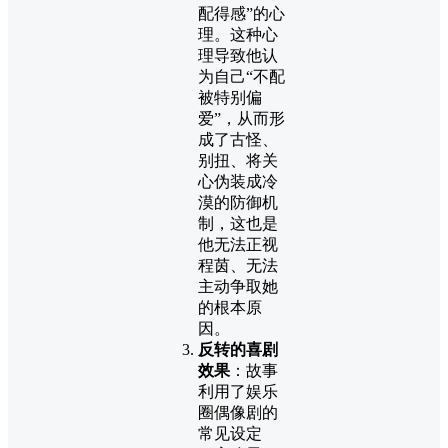
配得感”的心
理。这种心
理导致他认
为自己“不配
被特别偏
爱”，从而形
成了古怪、
别扭、将关
心伪装成冷
漠的防御机
制，这也是
他无法正视
程茵、无法
主动争取她
的根本原
因。
反转的喜剧
效果
：故事
利用了娱乐
圈偶像剧的
常见设定