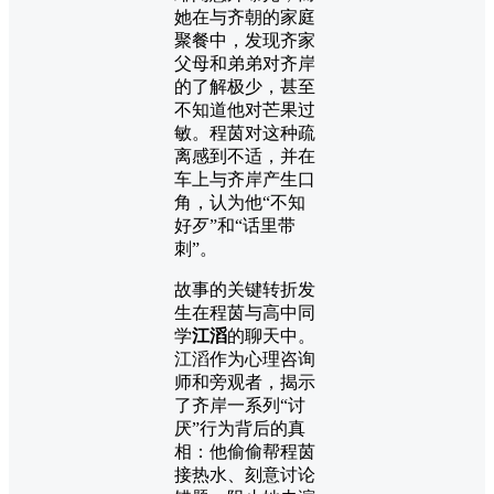
她在与齐朝的家庭
聚餐中，发现齐家
父母和弟弟对齐岸
的了解极少，甚至
不知道他对芒果过
敏。程茵对这种疏
离感到不适，并在
车上与齐岸产生口
角，认为他“不知
好歹”和“话里带
刺”。
故事的关键转折发
生在程茵与高中同
学
江滔
的聊天中。
江滔作为心理咨询
师和旁观者，揭示
了齐岸一系列“讨
厌”行为背后的真
相：他偷偷帮程茵
接热水、刻意讨论