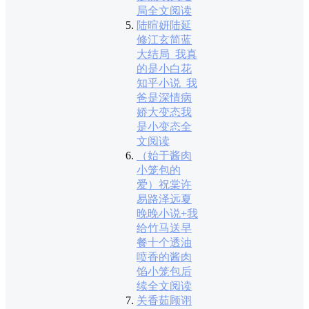
局全文阅读
陆暄妍陆延
修江玄简蓝
大结局_我真
的是小白花
知乎小说_我
爸是深情病
娇大变态我
是小变态全
文阅读
（始于酱肉
小笼包的
爱）祝棠许
易路泽远夏
晚晚小说+我
给竹马送早
餐十个透油
喷香的酱肉
馅小笼包后
续全文阅读
关香茹顾诩