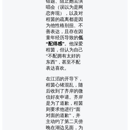
错题、阻止她去演
唱会（误以为是网
恋奔现），以及对
程茵的疏离都是因
为他性格别扭、不
善表达，且存在因
童年经历导致的
低
“配得感”
。他深爱
程茵，但认为自己
“不配拥有太好的
东西”，甚至不配
表达喜欢。
在江滔的开导下，
程茵心绪混乱，随
后收到了齐岸的微
信好友申请。齐岸
是为了道歉，程茵
则要求他进行“面
对面的道歉”，并
主动约了第二天傍
晚在湖边见面，为