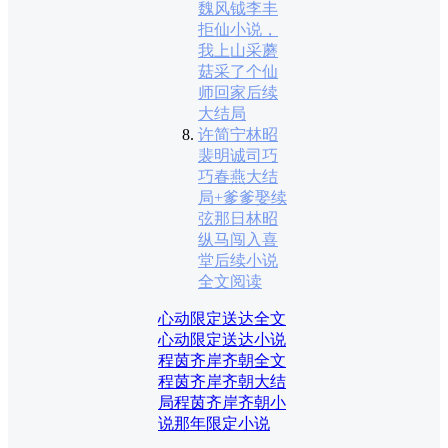
魏风钺李丰
拒仙小说，
我上山采蘑
菇采了个仙
师回家后续
大结局
许简宁林昭
裴明诚司巧
巧春燕大结
局+爹爹娶续
弦那日林昭
纵马闯入喜
堂后续小说
全文阅读
心动限定送达全文
心动限定送达小说
程茵齐岸齐朝全文
程茵齐岸齐朝大结
局
程茵齐岸齐朝小
说
那年限定小说