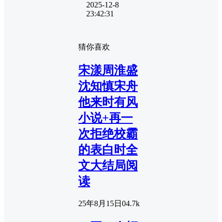
2025-12-8
23:42:31
猜你喜欢
宋漾周淮盛
沈知慎宋舟
他来时有风
小说+再一
次拒绝校霸
的表白时全
文大结局阅
读
25年8月15日
0
4.7k