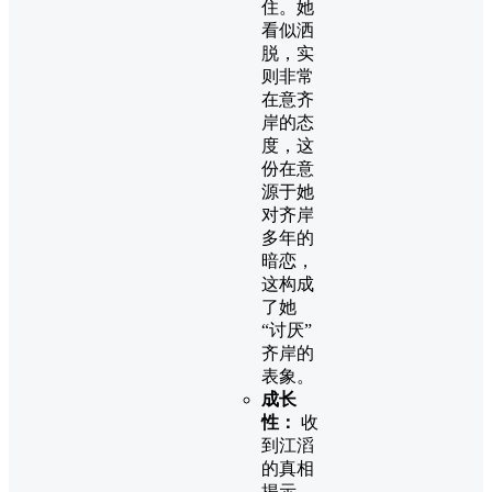
住。她
看似洒
脱，实
则非常
在意齐
岸的态
度，这
份在意
源于她
对齐岸
多年的
暗恋，
这构成
了她
“讨厌”
齐岸的
表象。
成长
性：
收
到江滔
的真相
揭示