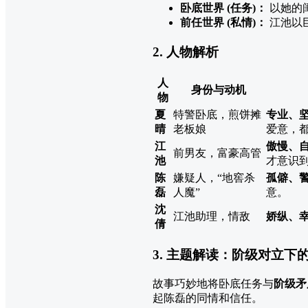
卧底世界 (任务)：
以她的
前任世界 (私情)：
江池以
2. 人物解析
人
身份与动机
物
夏
特警卧底，煎饼摊
专业、
晴
老板娘
爱意，
江
傲慢、
前男友，富豪高管
池
才意识
陈
嫌疑人，“地窖杀
孤僻、
磊
人魔”
意。
沈
江池助理，情敌
娇纵、
倩
3. 主题解读：阶级对立下
故事巧妙地将卧底任务与
阶级矛
起陈磊的同情和信任。