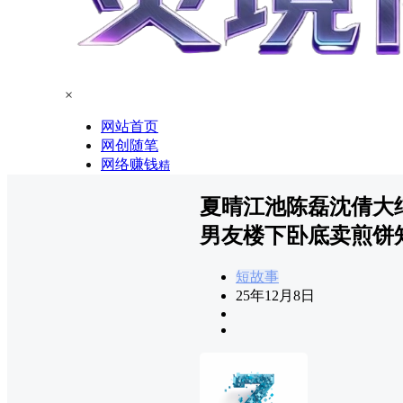
×
网站首页
网创随笔
网络赚钱
精
夏晴江池陈磊沈倩大
男友楼下卧底卖煎饼
短故事
25年12月8日