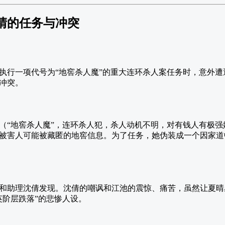
晴的任务与冲突
执行一项代号为“地窖杀人魔”的重大连环杀人案任务时，意外遭
冲突。
（“地窖杀人魔”，连环杀人犯，杀人动机不明，对有钱人有极
被害人可能被藏匿的地窖信息。为了任务，她伪装成一个因家道
和助理沈倩发现。沈倩的嘲讽和江池的震惊、痛苦，虽然让夏晴
英阶层跌落”的悲惨人设。