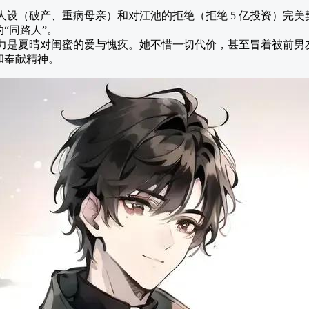
人设（破产、重病母亲）和对江池的拒绝（拒绝 5 亿投资）完美
“同路人”。
力是夏晴对闺蜜的爱与愧疚。她不惜一切代价，甚至冒着被前男
和奉献精神。