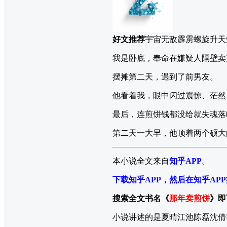
好文推荐
宇宙无敌霹雳螺旋升天
我是卧底，奉命在嫌疑人隔壁卖
摆摊第二天，遇到了前男友。
他看着我，眼中闪过震惊、茫然
最后，连煎饼钱都没给就失魂落
第二天一大早，他顶着两个硕大
本小说全文来自
知乎APP
。
下载知乎APP，然后在知乎AP
搜索全文书名《
那年卖煎饼
》即
小说讲述的是夏晴江池陈磊沈倩