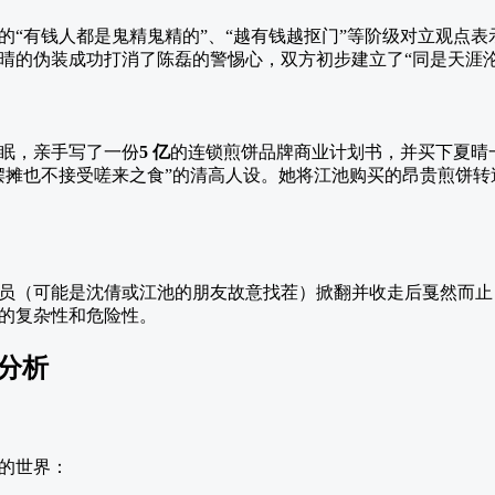
的“有钱人都是鬼精鬼精的”、“越有钱越抠门”等阶级对立观点
晴的伪装成功打消了陈磊的警惕心，双方初步建立了“同是天涯沦
眠，亲手写了一份
5 亿
的连锁煎饼品牌商业计划书，并买下夏晴
摆摊也不接受嗟来之食”的清高人设。她将江池购买的昂贵煎饼
员（可能是沈倩或江池的朋友故意找茬）掀翻并收走后戛然而止
的复杂性和危险性。
分析
的世界：