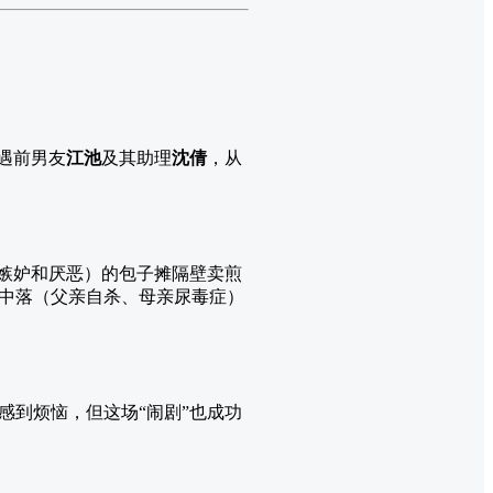
遇前男友
江池
及其助理
沈倩
，从
强嫉妒和厌恶）的包子摊隔壁卖煎
中落（父亲自杀、母亲尿毒症）
感到烦恼，但这场“闹剧”也成功