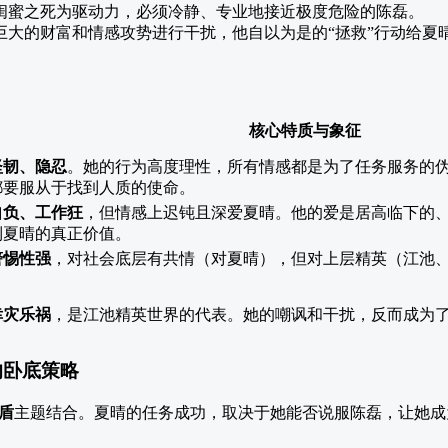
闺蜜之死为驱动力，必须冷静、专业地接近极度危险的陈磊。
巨大的财富和情感攻势进行干扰，他自以为是的“拯救”行动给夏
核心特质与象征
坚韧、隐忍
。她的行为高度理性，所有情感都是为了任务服务的
都要服从于找到人质的使命。
自负、工作狂
，但情感上迟钝且深爱夏晴。他的爱是居高临下的
到夏晴的真正价值。
警惕性强
，对社会底层有共情（对夏晴），但对上层精英（江池
幸灾乐祸
，是江池精英世界的代表。她的嘲讽和干扰，反而成为
的卧底策略
盾
主题结合。夏晴的任务成功，取决于她能否说服陈磊，让她成为