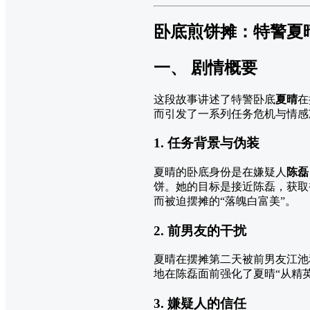
卧底煎饼摊：特警夏
一、 剧情概要
这段故事讲述了特警卧底
夏晴
在
而引发了一系列任务危机与情感
1. 任务背景与伪装
夏晴的卧底身份是在嫌疑人
陈磊
饼。她的目标是接近陈磊，获取
而被迫摆摊的“落魄白富美”。
2. 前男友的干扰
夏晴在摆摊第二天被前男友江池
地在陈磊面前强化了夏晴“从精
3. 嫌疑人的信任