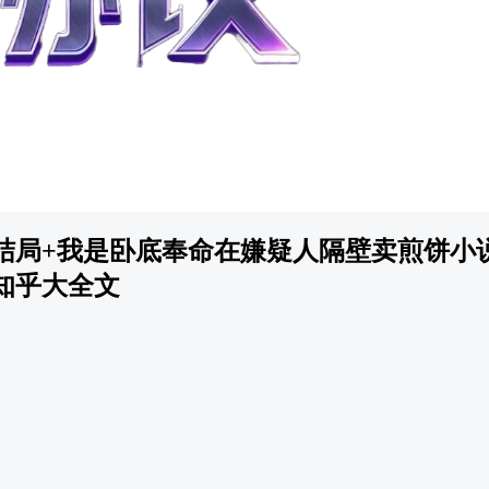
结局+我是卧底奉命在嫌疑人隔壁卖煎饼小
知乎大全文