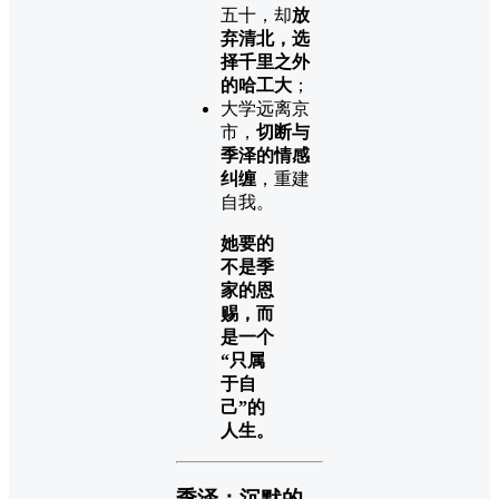
五十，却
放
弃清北，选
择千里之外
的哈工大
；
大学远离京
市，
切断与
季泽的情感
纠缠
，重建
自我。
她要的
不是季
家的恩
赐，而
是一个
“只属
于自
己”的
人生。
季泽：沉默的