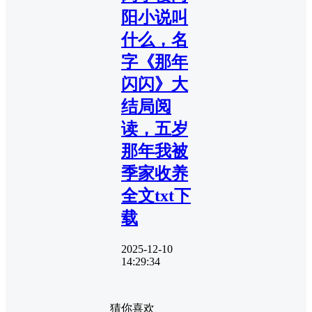
阳小说叫
什么，名
字《那年
闪闪》大
结局阅
读，五岁
那年我被
季家收养
全文txt下
载
2025-12-10
14:29:34
猜你喜欢