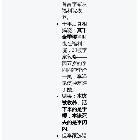
首富季家从
福利院收
养。
十年后真相
揭晓：
真千
金季樱
当时
也在福利
院，却被季
家忽略——
因五岁的季
闪闪冲季泽
一笑，季泽
鬼使神差选
了她。
结果：
本该
被收养、活
下来的是季
樱，本该死
去的是季闪
闪
。
但季家选错