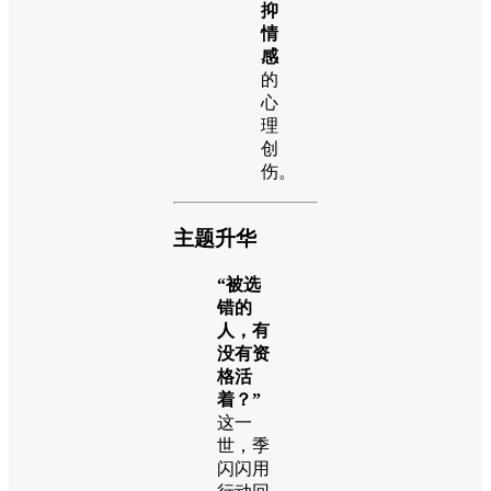
抑
情
感
的
心
理
创
伤。
主题升华
“被选
错的
人，有
没有资
格活
着？”
这一
世，季
闪闪用