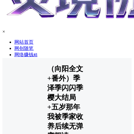
×
网站首页
网创随笔
网络赚钱
精
（向阳全文
+番外）季
泽季闪闪季
樱大结局
+五岁那年
我被季家收
养后续无弹