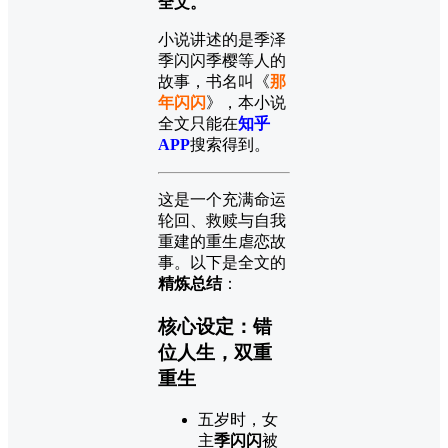
全文。
小说讲述的是季泽
季闪闪季樱等人的
故事，书名叫《
那
年闪闪
》，本小说
全文只能在
知乎
APP
搜索得到。
这是一个充满命运
轮回、救赎与自我
重建的重生虐恋故
事。以下是全文的
精炼总结
：
核心设定：错
位人生，双重
重生
五岁时，女
主
季闪闪
被