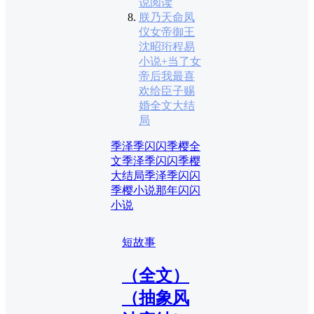
说阅读
朕乃天命凤
仪女帝御王
沈昭珩程易
小说+当了女
帝后我最喜
欢给臣子赐
婚全文大结
局
季泽季闪闪季樱全
文
季泽季闪闪季樱
大结局
季泽季闪闪
季樱小说
那年闪闪
小说
短故事
（全文）
（抽象风