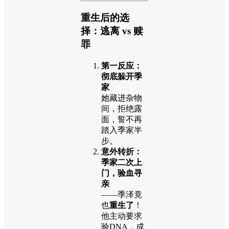
重生后的选
择：逃离 vs 赎
罪
第一反应：
彻底躲开季
家
她藏进杂物
间，拒绝露
面，誓不再
踏入季家半
步。
意外转折：
季家二次上
门，验血寻
亲
——季泽竟
也
重生了
！
他主动要求
验DNA，成