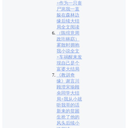
+作为一只丧
尸崽我一直
躲在森林边
缘后续大结
局全文阅读
（陈绾意周
政珩林窈）
雾散时拥抱
我小说全文
+车祸醒来发
现自己是个
富婆大结局
《教训奇
缘》谢言川
顾澄宋瑜顾
央同学大结
局+我从小就
听我哥的话
新来的贫困
生抢了他的
风头后续小