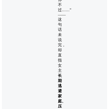
不
过……”
——
这
句
话
未
说
完，
却
直
指
女
主
长
期
逃
避
家
庭、
压