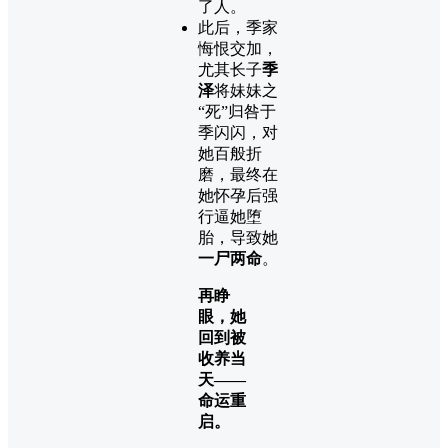
了人。
此后，季家
悔恨交加，
尤其长子
季
泽
将妹妹之
“死”归咎于
季闪闪，对
她百般折
磨，最终在
她怀孕后强
行逼她堕
胎，导致她
一尸两命
。
再睁
眼，她
回到被
收养当
天——
命运重
启。