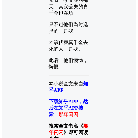
知道，收养我的那
天，其实丢失的真
千金也在场。
只不过他们当时选
择的，是我。
本该代替真千金去
死的人，是我。
此后，他们懊恼，
悔恨。
本小说全文来自
知
乎APP
。
下载知乎APP，然
后在知乎APP搜
索
：
那年闪闪
搜索全文书名《
那
年闪闪
》即可阅读