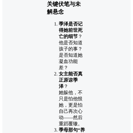
关键伏笔与未
解悬念
季泽是否记
得她前世死
亡的细节
？
他是否知道
孩子的事？
是否知道她
凝血功能
差？
女主能否真
正原谅季
泽
？
她躲他，不
只是怕他恨
她，更是怕
自己再次心
动——然后
重蹈覆辙。
季母那句“养