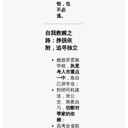
恨，也
不必
逃。
自我救赎之
路：挣脱依
附，追寻独立
她放弃贵族
学校，
执意
考入市重点
一中
，靠自
己拼学业；
拒绝司机接
送，坐公
交、熬夜自
习，
切断对
季家的依
赖
；
高考全省前