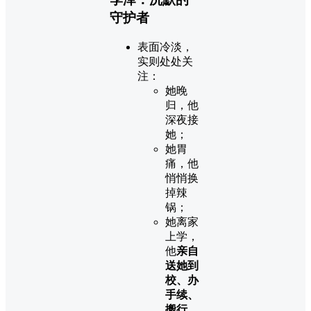
守护者
表面冷淡，
实则处处关
注：
她晚
归，他
深夜接
她；
她胃
痛，他
悄悄换
掉辣
锅；
她离家
上学，
他
亲自
送她到
校、办
手续、
搬行