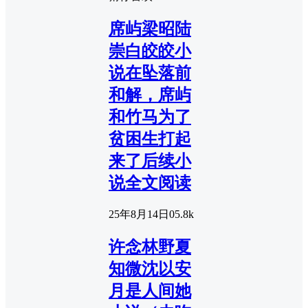
席屿梁昭陆
崇白皎皎小
说在坠落前
和解，席屿
和竹马为了
贫困生打起
来了后续小
说全文阅读
25年8月14日
0
5.8k
许念林野夏
知微沈以安
月是人间她