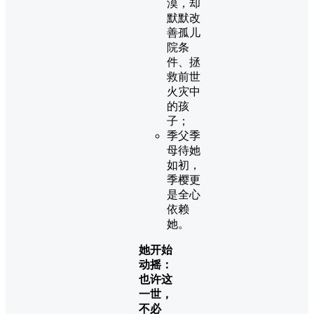
漠，却
默默改
善孤儿
院条
件、拯
救前世
火灾中
的孩
子；
季父季
母待她
如初，
季樱更
是全心
依赖
她。
她开始
动摇：
也许这
一世，
不必