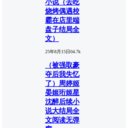
小说（去吃
烧烤偶遇校
霸在店里端
盘子结局全
文）
25年8月15日
0
4.7k
（被强取豪
夺后我失忆
了）周婷姬
晏姬珩姬星
沈醉后续小
说大结局全
文阅读无弹