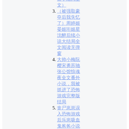
文）
（被强取豪
夺后我失忆
了）周婷姬
晏姬珩姬星
沈醉后续小
说大结局全
文阅读无弹
窗
大帅小梅阮
樱宋勇苏驰
张公馆惊魂
夜全文番外
小说，我被
抓进了恐怖
游戏完整版
结局
丧尸崽崽误
入恐怖游戏
后乐崽吸血
鬼爸爸小说