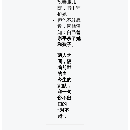
改善孤儿
院，暗中守
护她；
但他不敢靠
近，因他深
知：
自己曾
亲手杀了她
和孩子
。
两人之
间，隔
着前世
的血、
今生的
沉默，
和一句
说不出
口的
“对不
起”。