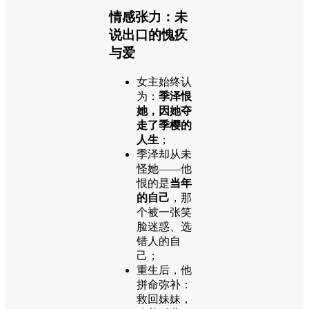
情感张力：未
说出口的愧疚
与爱
女主始终认
为：
季泽恨
她，因她夺
走了季樱的
人生
；
季泽却从未
怪她——他
恨的是
当年
的自己
，那
个被一张笑
脸迷惑、选
错人的自
己；
重生后，他
拼命弥补：
救回妹妹，