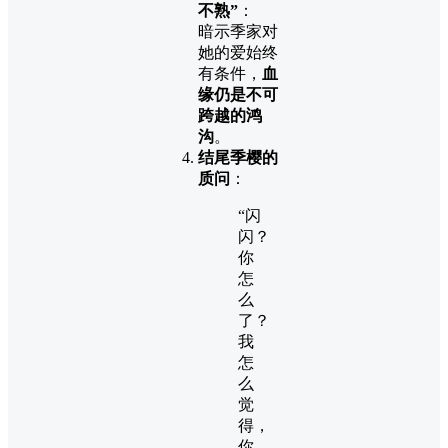
不熟”
：
暗示季家对
她的爱始终
有条件，
血
缘仍是不可
跨越的鸿
沟
。
结尾季樱的
质问
：
“闪
闪？
你
怎
么
了？
我
怎
么
觉
得，
你