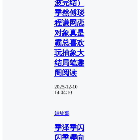
波完结）
季然傅琰
程谦网恋
对象真是
霸总喜欢
玩抽象大
结局笔趣
阁阅读
2025-12-10
14:04:10
短故事
季泽季闪
闪季樱向