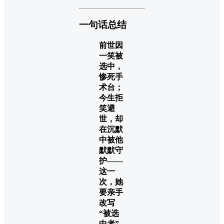
一句话总结
前世因
一笑被
选中，
惨死手
术台；
今生拒
笑避
世，却
在沉默
中被他
默默守
护——
这一
次，她
要亲手
改写
“被选
中者”