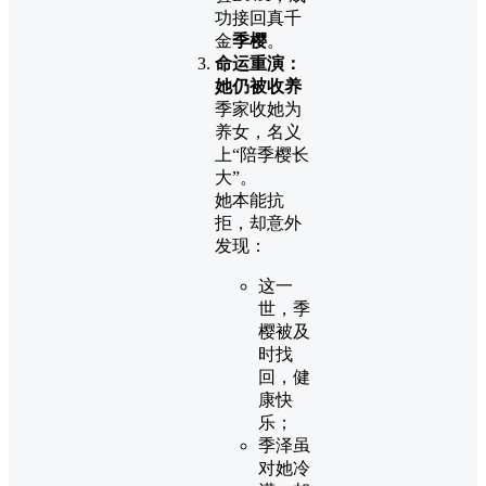
功接回真千
金
季樱
。
命运重演：
她仍被收养
季家收她为
养女，名义
上“陪季樱长
大”。
她本能抗
拒，却意外
发现：
这一
世，季
樱被及
时找
回，健
康快
乐；
季泽虽
对她冷