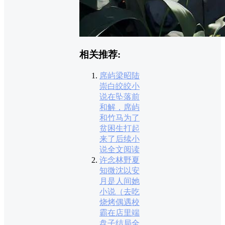
相关推荐:
席屿梁昭陆
崇白皎皎小
说在坠落前
和解，席屿
和竹马为了
贫困生打起
来了后续小
说全文阅读
许念林野夏
知微沈以安
月是人间她
小说（去吃
烧烤偶遇校
霸在店里端
盘子结局全