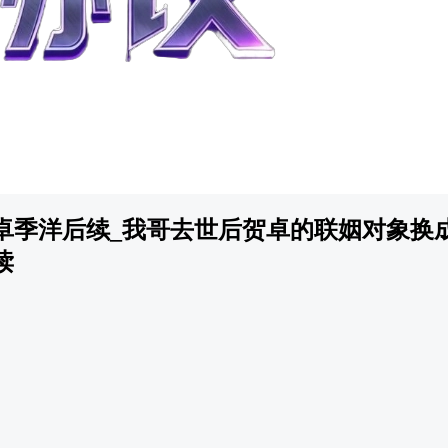
卓季洋后续_我哥去世后贺卓的联姻对象换
读