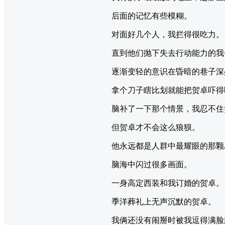
后面的记忆有些模糊。
对面好几个人，我拦得很吃力。
直到他们抛下失去行动能力的我
逐渐变轻的意识在昏暗的巷子深
拿个刀子瞎比划就能把贺卓吓得
脑补了一下那个情景，我忍不住
但贺卓才不会这么狼狈。
他永远都是人群中最耀眼的那颗
脑海中闪过很多画面。
一身高定西装和我订婚的贺卓。
季洋葬礼上无声沉默的贺卓。
我俩还没有闹掰时被我逗得满脸