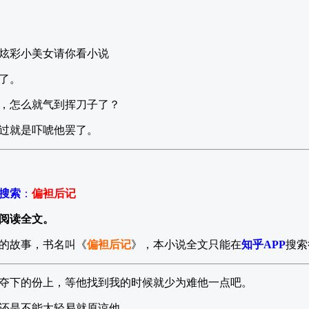
炫彩小美女请你看小说
了。
，怎么就气到挥刀子了？
过就是吓唬他罢了。
P搜索
：
偏袒后记
阅读全文。
的故事，书名叫《
偏袒后记
》，本小说全文只能在
知乎APP
搜索
夺下的份上，等他找到我的时候就少为难他一点吧。
还是不能太轻易就原谅他。