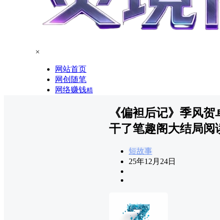
×
网站首页
网创随笔
网络赚钱
精
《偏袒后记》季风贺
干了笔趣阁大结局阅
短故事
25年12月24日