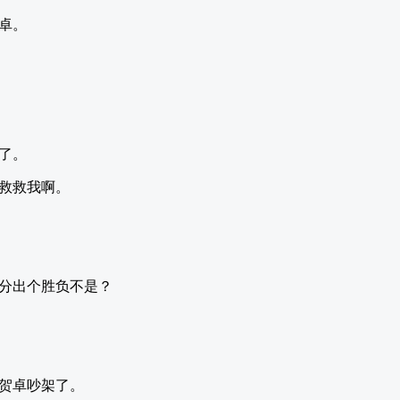
卓。
了。
救救我啊。
分出个胜负不是？
贺卓吵架了。