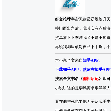
好文推荐
宇宙无敌霹雳螺旋升天
摔门而出之后，我其实有点后悔
贺卓放不下季洋我又不是不知道
再说我哪里敢对自己下手啊，不
本小说全文来自
知乎APP
。
下载知乎APP，然后在知乎AP
搜索全文书名《
偏袒后记
》即可
小说讲述的是季风贺卓季洋等人
看在他拼死也要把刀子从我手中
可他居然敢在夺下刀子后吼我，