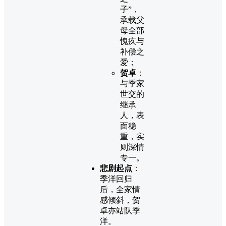
子”，
承载父
母全部
愧疚与
补偿之
爱；
贺卓
：
与季家
世交的
继承
人，表
面稳
重，实
则深情
专一。
悲剧起点
：
季洋回归
后，全家情
感倾斜，贺
卓亦站队季
洋。