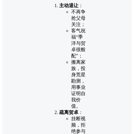
主动退让
：
不再争
抢父母
关注；
客气祝
福“季
洋与贺
卓很般
配”；
搬离家
族，投
身荒星
勘测，
用事业
证明自
我价
值。
疏离贺卓
：
挂断视
频，拒
绝参与