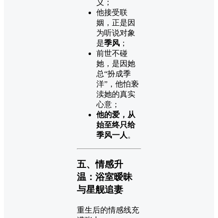
义；
他接受联
姻，正是因
为听说对象
是
季风
；
前世不碰
她，是因她
总“扮成季
洋”，他怕亵
渎她的真实
心意；
他的爱，从
始至终只给
季风一人
。
五、情感升
温：浴室暧昧
与星舰追妻
重生后的情感线充