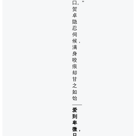
口。”
贺
卓
隐
忍
伺
候，
满
身
咬
痕
却
甘
之
如
饴
——
爱
到
卑
微，
只