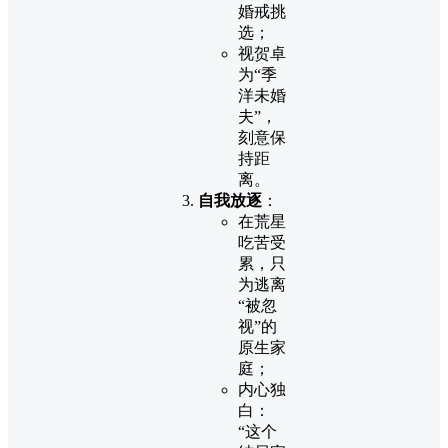
婚戒挑
选；
视贺卓
为“季
洋未婚
夫”，
刻意保
持距
离。
自我放逐
：
在荒星
吃苦受
累，只
为逃离
“被忽
视”的
原生家
庭；
内心独
白：
“这个