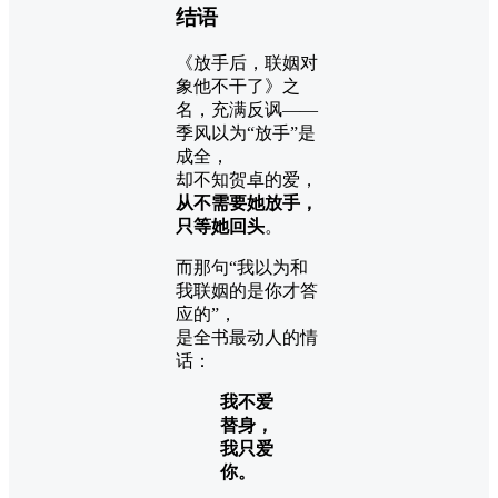
结语
《放手后，联姻对
象他不干了》之
名，充满反讽——
季风以为“放手”是
成全，
却不知贺卓的爱，
从不需要她放手，
只等她回头
。
而那句“我以为和
我联姻的是你才答
应的”，
是全书最动人的情
话：
我不爱
替身，
我只爱
你。