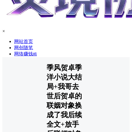
×
网站首页
网创随笔
网络赚钱
精
季风贺卓季
洋小说大结
局+我哥去
世后贺卓的
联姻对象换
成了我后续
全文+放手