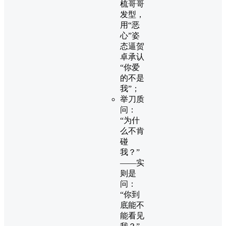
梳哥哥
发型，
用“恶
心”姿
态逼贺
卓承认
“你爱
的不是
我”；
举刀质
问：
“为什
么不肯
碰
我？”
——实
则是
问：
“你到
底能不
能看见