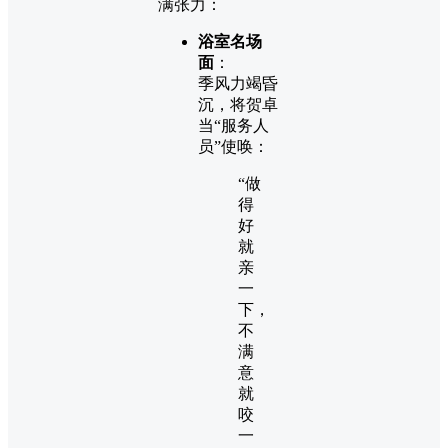
满张力：
浴室名场
面
：
季风力竭昏
沉，将贺卓
当“服务人
员”使唤：
“做
得
好
就
亲
一
下，
不
满
意
就
咬
一