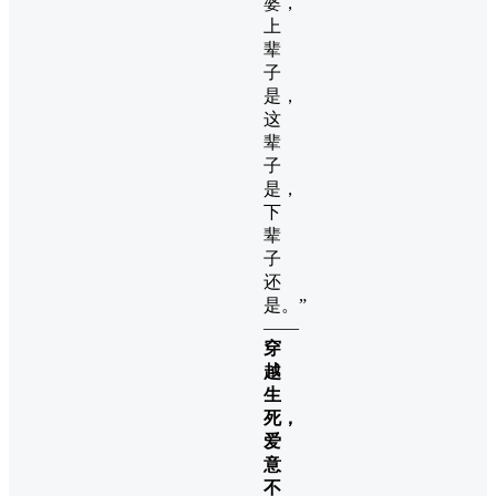
婆，
上
辈
子
是，
这
辈
子
是，
下
辈
子
还
是。”
——
穿
越
生
死，
爱
意
不