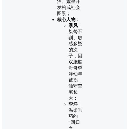
治、荒星开
发构成社会
图景；
核心人物
：
季风
：
桀骜不
驯、敏
感多疑
的次
子，因
双胞胎
哥哥季
洋幼年
被拐，
独守空
宅长
大；
季洋
：
温柔乖
巧的
“回归
之