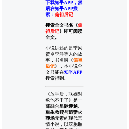
下载知乎APP，然
后在知乎APP搜
索
：
偏袒后记
搜索全文书名《
偏
袒后记
》即可阅读
全文。
小说讲述的是季风
贺卓季洋等人的故
事，书名叫《
偏袒
后记
》，本小说全
文只能在
知乎APP
搜索得到。
《放手后，联姻对
象他不干了》是一
部融合
星际穿越、
重生救赎与追妻火
葬场
元素的现代言
情小说，以双胞胎