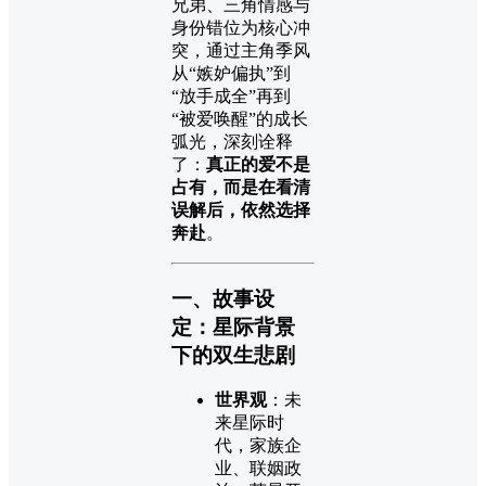
兄弟、三角情感与
身份错位为核心冲
突，通过主角季风
从“嫉妒偏执”到
“放手成全”再到
“被爱唤醒”的成长
弧光，深刻诠释
了：
真正的爱不是
占有，而是在看清
误解后，依然选择
奔赴
。
一、故事设
定：星际背景
下的双生悲剧
世界观
：未
来星际时
代，家族企
业、联姻政