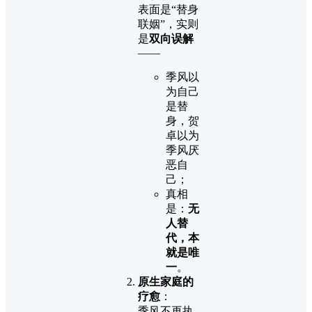
表面是“替身
联姻”，实则
是
双向误解
——
季风以
为自己
是替
身，贺
卓以为
季风厌
恶自
己；
真相
是：
无
人替
代，本
就是唯
一
。
原生家庭的
疗愈
：
季风不再执