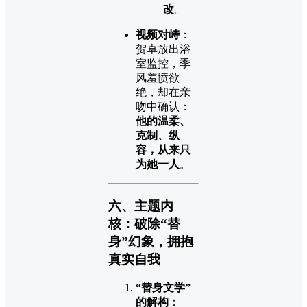
改
。
视频对峙
：
贺卓放出浴
室监控，季
风羞愤欲
绝，却在亲
吻中确认：
他的温柔、
克制、纵
容，从来只
为她一人
。
六、主题内
核：破除“替
身”幻象，拥抱
真实自我
“替身文学”
的解构
：