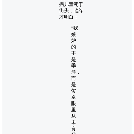
拐儿童死于
街头，临终
才明白：
“我
嫉
妒
的
不
是
季
洋，
而
是
贺
卓
眼
里
从
未
有