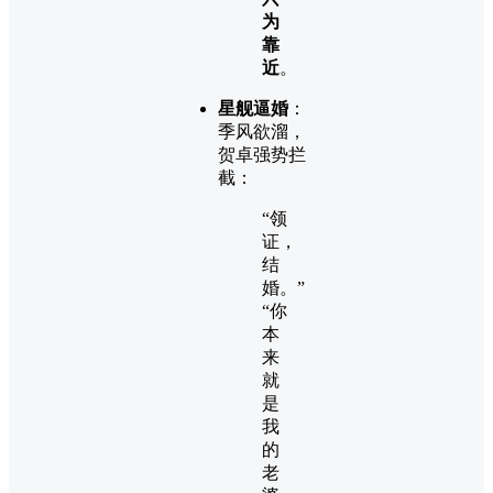
为
靠
近
。
星舰逼婚
：
季风欲溜，
贺卓强势拦
截：
“领
证，
结
婚。”
“你
本
来
就
是
我
的
老