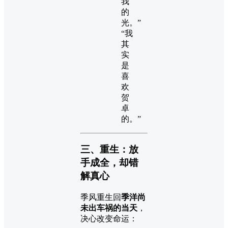
我
的
光。”
“我
其
实
是
喜
欢
贺
卓
的。”
三、重生：放
手成全，却错
解真心
季风重生回
季洋尚
未出车祸的当天
，
决心改变命运：