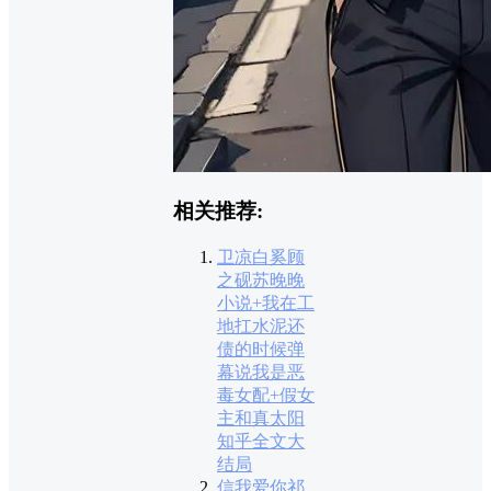
相关推荐:
卫凉白奚顾
之砚苏晚晚
小说+我在工
地扛水泥还
债的时候弹
幕说我是恶
毒女配+假女
主和真太阳
知乎全文大
结局
信我爱你祁