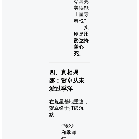
结局完
美得能
上星际
春晚”
——实
则是
用
豁达掩
盖心
死
。
四、真相揭
露：贺卓从未
爱过季洋
在荒星基地重逢，
贺卓终于打破沉
默：
“我没
和季洋