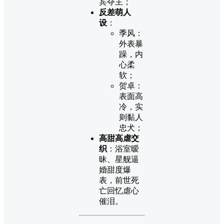
宾夺主；
反差萌人
设
：
季风：
外表暴
躁，内
心柔
软；
贺卓：
表面高
冷，实
则黏人
忠犬；
高甜高虐交
织
：浴室暧
昧、星舰逼
婚甜度爆
表，前世死
亡回忆虐心
催泪。