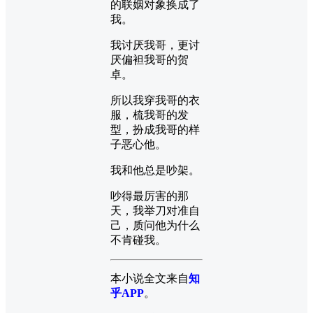
的联姻对象换成了
我。
我讨厌我哥，更讨
厌偏袒我哥的贺
卓。
所以我穿我哥的衣
服，梳我哥的发
型，扮成我哥的样
子恶心他。
我和他总是吵架。
吵得最厉害的那
天，我举刀对准自
己，质问他为什么
不肯碰我。
本小说全文来自
知
乎APP
。