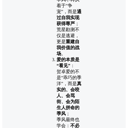
着于“争
宠”，而是
通
过自我实现
获得尊严
；
荒星勘测不
仅是逃避，
更是
重建自
我价值的战
场
。
爱的本质是
“看见”
：
贺卓爱的不
是“乖巧的季
洋”，而是
真
实的、会咬
人、会骂
街、会为陌
生人拼命的
季风
；
季风最终也
学会：
不必