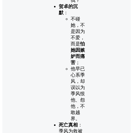
我？”
贺卓的沉
默
：
不碰
她，不
是因为
不爱，
而是
怕
她因嫉
妒而痛
苦
；
他早已
心系季
风，却
误以为
季风恨
他、怨
他，不
敢越
界。
死亡真相
：
季风为救被