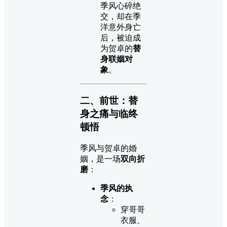
季风心碎绝
交，却在季
洋意外身亡
后，被迫成
为贺卓的
替
身联姻对
象
。
二、前世：替
身之痛与临终
顿悟
季风与贺卓的婚
姻，是一场
双向折
磨
：
季风的执
念
：
穿哥哥
衣服、