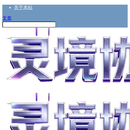
关于本站
文章