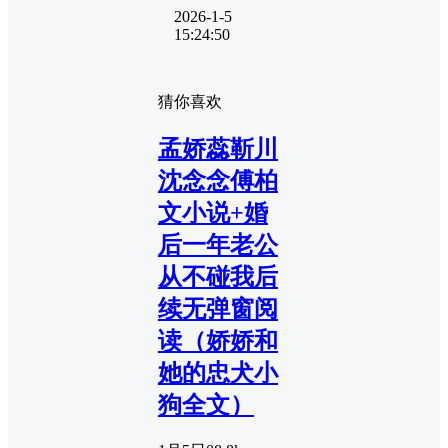
2026-1-5
15:24:50
猜你喜欢
孟娇蕊靳川
沈念念傅柏
文小说+婚
后一年老公
从不碰我后
续无弹窗阅
读（娇娇和
她的忠犬小
狗全文）