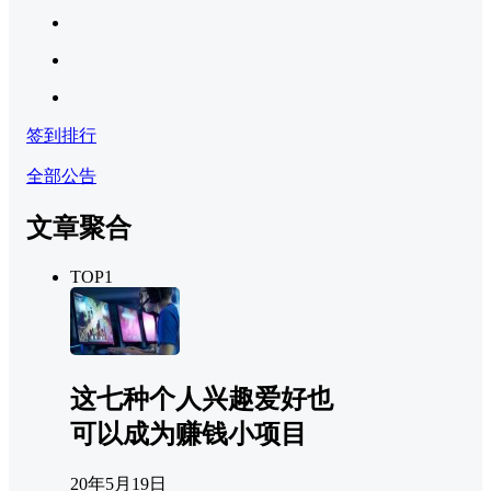
签到排行
全部公告
文章聚合
TOP1
这七种个人兴趣爱好也
可以成为赚钱小项目
20年5月19日