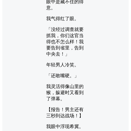
眼中是藏不住的得
意。
我气得红了眼。
「没经过调查就要
抓我，你们这官当
得也不怎么样！我
要告到省里，告到
中央去！」
年轻男人冷笑。
「还敢嘴硬。」
我灵活得像山里的
猴，躲避时又看到
了弹幕。
【报告！男主还有
三秒到达战场！】
我眼中浮现希冀。