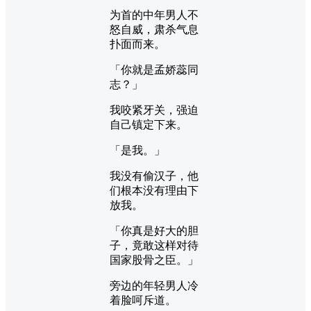
为首的中年男人不
怒自威，肃杀气息
扑面而来。
「你就是孟娇蕊同
志？」
我咬紧牙关，强迫
自己镇定下来。
「是我。」
我没有偷汉子，他
们根本没有理由下
放我。
「你真是好大的胆
子，竟敢这样对待
国家股骨之臣。」
旁边的年轻男人冷
着脸呵斥道。