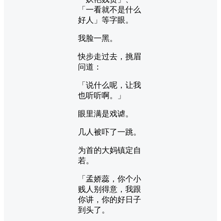
「一看就不是什么
好人」等字眼。
我脸一黑。
快步走过去，挑眉
问道：
「说什么呢，让我
也听听啊。」
眼里满是戏谑。
几人被吓了一跳。
为首的大妈镇定自
若。
「孟娇蕊，你个小
贱人别得意，我跟
你讲，你的好日子
到头了。