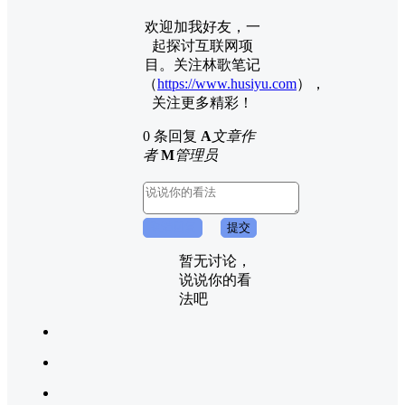
欢迎加我好友，一
起探讨互联网项
目。关注林歌笔记
（
https://www.husiyu.com
），
关注更多精彩！
0 条回复
A
文章作
者
M
管理员
取消回复
提交
暂无讨论，
说说你的看
法吧