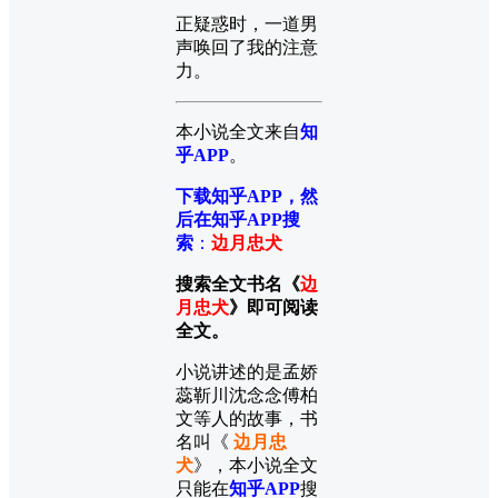
正疑惑时，一道男
声唤回了我的注意
力。
本小说全文来自
知
乎APP
。
下载知乎APP，然
后在知乎APP搜
索
：
边月忠犬
搜索全文书名《
边
月忠犬
》即可阅读
全文。
小说讲述的是孟娇
蕊靳川沈念念傅柏
文等人的故事，书
名叫《
边月忠
犬
》，本小说全文
只能在
知乎APP
搜