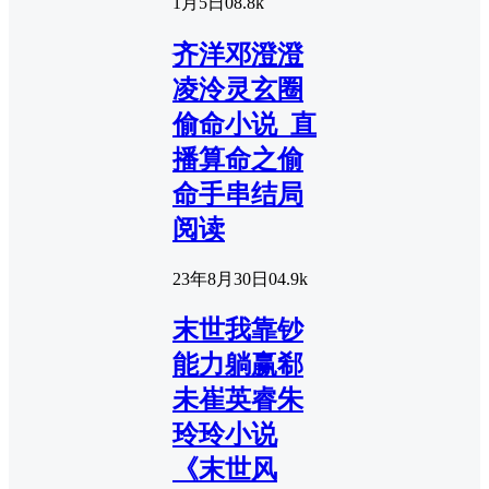
1月5日
0
8.8k
齐洋邓澄澄
凌泠灵玄圈
偷命小说_直
播算命之偷
命手串结局
阅读
23年8月30日
0
4.9k
末世我靠钞
能力躺赢郗
未崔英睿朱
玲玲小说
《末世风