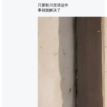
只要靳川澄清这件
事就能解决了