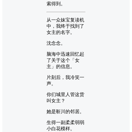
索得到。
从一众妹宝复读机
中，我终于找到了
女主的名字。
沈念念。
脑海中迅速回忆起
了关于这个「女
主」的信息。
片刻后，我冷笑一
声。
你们城里人管这货
叫女主？
她是靳川的邻居。
生得一副柔柔弱弱
小白花模样。