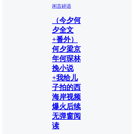
闲言碎语
（今夕何
夕全文
+番外）
何夕梁京
年何琛林
挽小说
+我给儿
子拍的西
海岸视频
爆火后续
无弹窗阅
读