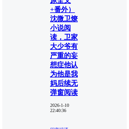
原全文
+番外）
沈微卫燎
小说阅
读，卫家
大少爷有
严重的妄
想症他认
为他是我
妈后续无
弹窗阅读
2026-1-10
22:40:36