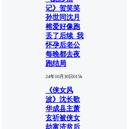
记》贺笑笑
孙世同沈月
榕爱好像跑
丢了后续_我
怀孕后老公
每晚都去夜
跑结局
24年10月30日
0
15k
《侠女风
波》沈长歌
华成县主萧
玄祈被侠女
劫富济贫后