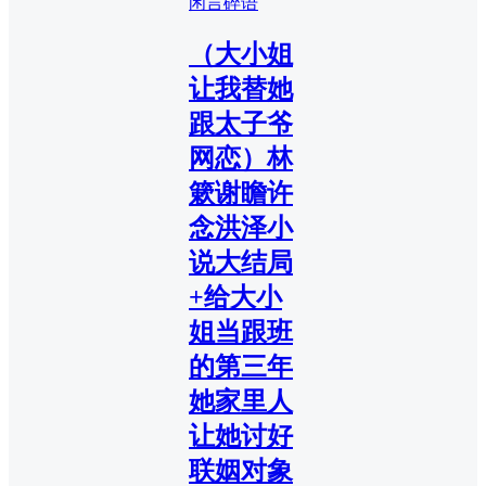
闲言碎语
（大小姐
让我替她
跟太子爷
网恋）林
簌谢瞻许
念洪泽小
说大结局
+给大小
姐当跟班
的第三年
她家里人
让她讨好
联姻对象