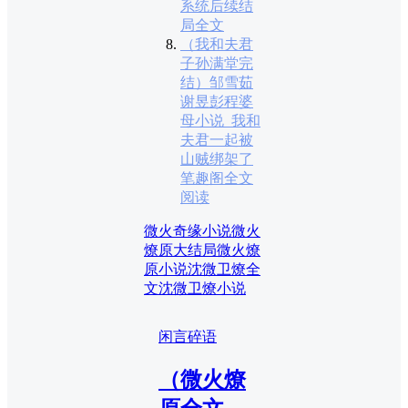
系统后续结
局全文
（我和夫君
子孙满堂完
结）邹雪茹
谢昱彭程婆
母小说_我和
夫君一起被
山贼绑架了
笔趣阁全文
阅读
微火奇缘小说
微火
燎原大结局
微火燎
原小说
沈微卫燎全
文
沈微卫燎小说
闲言碎语
（微火燎