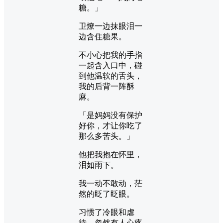
糖。」
卫燎一边抹眼泪一
边含住糖果。
不小心把我的手指
一起含入口中，碰
到他温软的舌头，
我的后背一阵酥
麻。
「是妈妈没有保护
好你，才让你吃了
那么多苦头。」
他把我抱在怀里，
泪如雨下。
我一动不敢动，茫
然的眨了眨眼。
习惯了冷眼和虐
待，忽然有人心疼