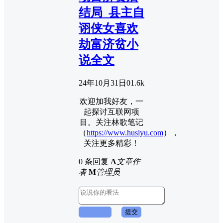
结局_县主自
诩侠女喜欢
劫富济贫小
说全文
24年10月31日
0
1.6k
欢迎加我好友，一
起探讨互联网项
目。关注林歌笔记
（
https://www.husiyu.com
），
关注更多精彩！
0 条回复
A
文章作
者
M
管理员
取消回复
提交