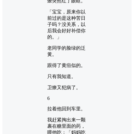
燎突然红了眼眶。
「宝宝，原来你以
前过的是这种苦日
子吗？没关系，以
后我会好好补偿你
的。」
老同学的脸绿的泛
黄。
跟得了黄疸似的。
只有我知道。
卫燎又犯病了。
6
拉着他回到车里。
我赶紧掏出来一颗
裹在糖里面的药，
喂他吃：「妈妈吃