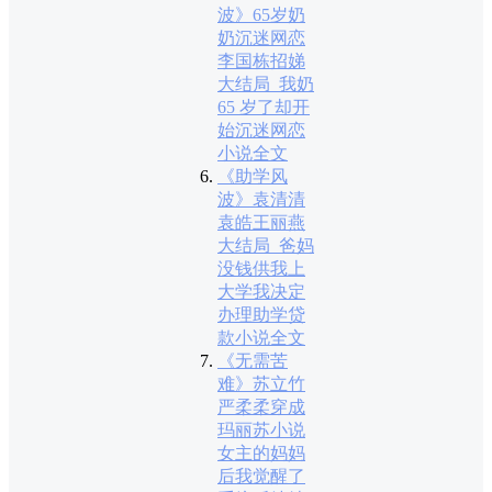
波》65岁奶
奶沉迷网恋
李国栋招娣
大结局_我奶
65 岁了却开
始沉迷网恋
小说全文
《助学风
波》袁清清
袁皓王丽燕
大结局_爸妈
没钱供我上
大学我决定
办理助学贷
款小说全文
《无需苦
难》苏立竹
严柔柔穿成
玛丽苏小说
女主的妈妈
后我觉醒了