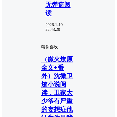
无弹窗阅
读
2026-1-10
22:43:20
猜你喜欢
（微火燎原
全文+番
外）沈微卫
燎小说阅
读，卫家大
少爷有严重
的妄想症他