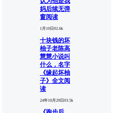
认为他是我
妈后续无弹
窗阅读
1月10日
0
2.6k
十块钱的坏
柚子老陈高
慧慧小说叫
什么，名字
《缘起坏柚
子》全文阅
读
24年10月29日
0
3.5k
《跑步后