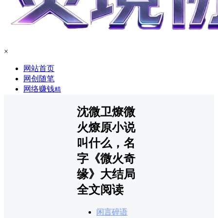
×
网站首页
网创随笔
网络赚钱
精
沈微卫燎微
火燎原小说
叫什么，名
字《微火奇
缘》大结局
全文阅读
闲言碎语