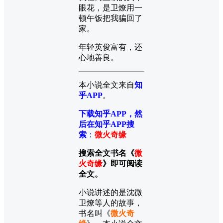
眼花，是卫燎用一
顿午饭把我骗回了
家。
年轻英俊富有，还
心地善良。
本小说全文来自
知
乎APP
。
下载知乎APP，然
后在知乎APP搜
索
：
微火奇缘
搜索全文书名《
微
火奇缘
》即可阅读
全文。
小说讲述的是沈微
卫燎等人的故事，
书名叫《
微火奇