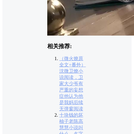
相关推荐:
（微火燎原
全文+番外）
沈微卫燎小
说阅读，卫
家大少爷有
严重的妄想
症他认为他
是我妈后续
无弹窗阅读
十块钱的坏
柚子老陈高
慧慧小说叫
什么，名字