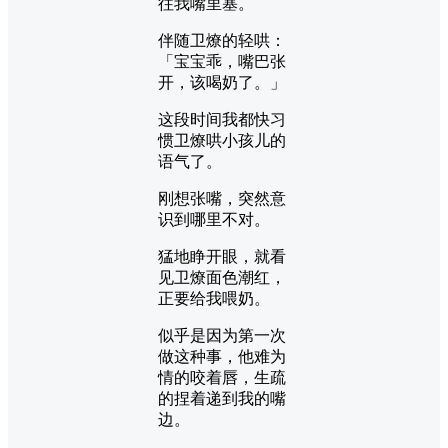
往我嘴里塞。
伴随卫燎的轻哄：
「宝宝乖，嘴巴张
开，该喝奶了。」
这段时间我都快习
惯卫燎哄小孩儿的
语气了。
刚想张嘴，突然意
识到哪里不对。
猛地睁开眼，就看
见卫燎面色潮红，
正要给我喂奶。
似乎是因为第一次
做这种事，他难为
情的咬着唇，生疏
的捏着递到我的嘴
边。