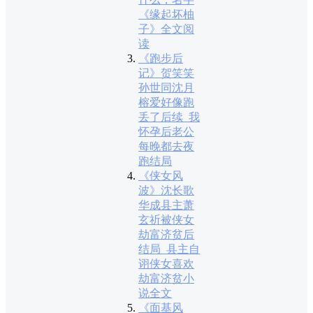
《缘起坏柚
子》全文阅
读
《跑步后
记》贺笑笑
孙世同沈月
榕爱好像跑
丢了后续_我
怀孕后老公
每晚都去夜
跑结局
《侠女风
波》沈长歌
华成县主萧
玄祈被侠女
劫富济贫后
结局_县主自
诩侠女喜欢
劫富济贫小
说全文
《面基风