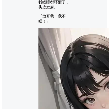
我瞌睡都吓醒了，
头皮发麻。
「放开我！我不
喝！」