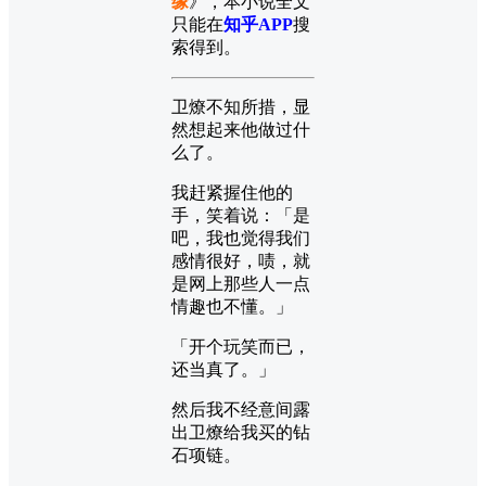
缘
》，本小说全文
只能在
知乎APP
搜
索得到。
卫燎不知所措，显
然想起来他做过什
么了。
我赶紧握住他的
手，笑着说：「是
吧，我也觉得我们
感情很好，啧，就
是网上那些人一点
情趣也不懂。」
「开个玩笑而已，
还当真了。」
然后我不经意间露
出卫燎给我买的钻
石项链。