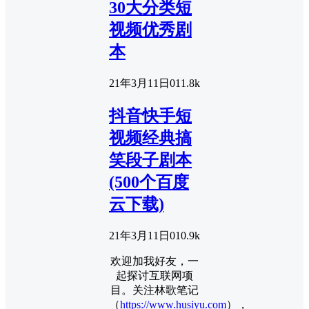
30大分类短
视频优秀剧
本
21年3月11日
0
11.8k
抖音快手短
视频经典搞
笑段子剧本
(500个百度
云下载)
21年3月11日
0
10.9k
欢迎加我好友，一
起探讨互联网项
目。关注林歌笔记
（
https://www.husiyu.com
），