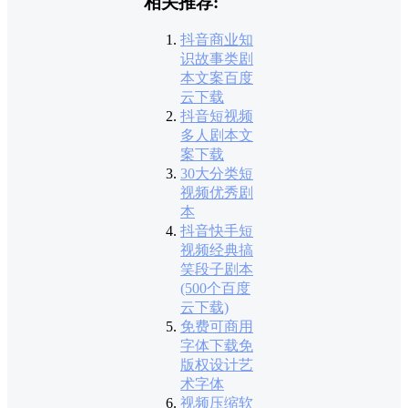
相关推荐:
抖音商业知
识故事类剧
本文案百度
云下载
抖音短视频
多人剧本文
案下载
30大分类短
视频优秀剧
本
抖音快手短
视频经典搞
笑段子剧本
(500个百度
云下载)
免费可商用
字体下载免
版权设计艺
术字体
视频压缩软